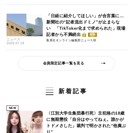
「日経に紹介してほしい」が合言葉に…
新聞社の“記者流出ドミノ”が止まらな
い 「TikToker化まで求められた」現場
記者から不満続出
有料
ニュース
集英社オンライン編集部ニュース班
2026.07.18
会員限定記事一覧を見る
新着記事
NEW
〈江別大学生集団暴行死〉主犯格の18歳
に無期懲役「自分はやってねぇ。誰かが
トドメさした」裁判で明かされた“他責ぶ
り”