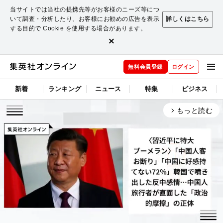
当サイトでは当社の提携先等がお客様のニーズ等につ
いて調査・分析したり、お客様にお勧めの広告を表示
詳しくはこちら
する目的で Cookie を使用する場合があります。
×
無料会員登録
ログイン
新着
ランキング
ニュース
特集
ビジネス
もっと読む
arrow_forward_ios