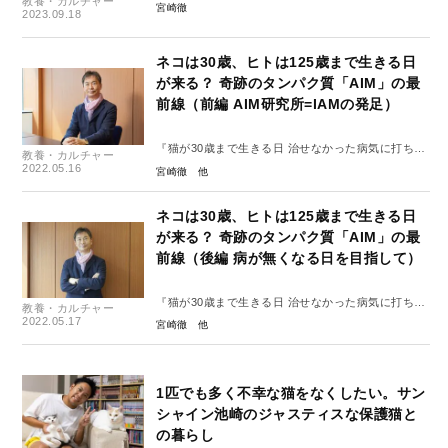
教養・カルチャー
宮崎徹
2023.09.18
ネコは30歳、ヒトは125歳まで生きる日
が来る？ 奇跡のタンパク質「AIM」の最
前線（前編 AIM研究所=IAMの発足）
『猫が30歳まで生きる日 治せなかった病気に打ち克
教養・カルチャー
つタンパク質「AIM」の発見』
2022.05.16
宮崎徹
オーディオブック化記念、宮崎徹先生インタビュー
ネコは30歳、ヒトは125歳まで生きる日
が来る？ 奇跡のタンパク質「AIM」の最
前線（後編 病が無くなる日を目指して）
『猫が30歳まで生きる日 治せなかった病気に打ち克
教養・カルチャー
つタンパク質「AIM」の発見』
2022.05.17
宮崎徹
オーディオブック化記念、宮崎徹先生インタビュー
1匹でも多く不幸な猫をなくしたい。サン
シャイン池崎のジャスティスな保護猫と
の暮らし