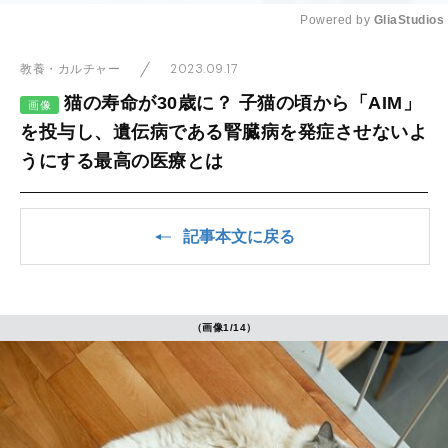
Powered by 
GliaStudios
Mute
2023.09.17
教養・カルチャー
猫の寿命が30歳に？ 子猫の頃から「AIM」
画像
を投与し、遺伝病である腎臓病を発症させないよ
うにする最高の医療とは
記事本文に戻る
（画像1/14）