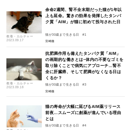
余命2週間、腎不全末期だった猫が1年以
上も延命。驚きの効果を発揮したタンパ
ク質「AIM」が猫に初めて投与された日
猫が30歳まで生きる日 #1
教養・カルチャー
2023.09.17
宮崎徹
抗肥満作用も備えたタンパク質「AIM」
の画期的な働きとは−体内の不要なゴミを
取り除くことで病気にアプローチ…腎不
全に肝臓癌、そして肥満がなくなる日は
くるか？
教養・カルチャー
猫が30歳まで生きる日 #3
2023.09.18
宮崎徹
猫の寿命が大幅に延びるAIM薬リリース
前夜…スムーズに創薬が進んでいる理由
とは
猫が30歳まで生きる日 #4