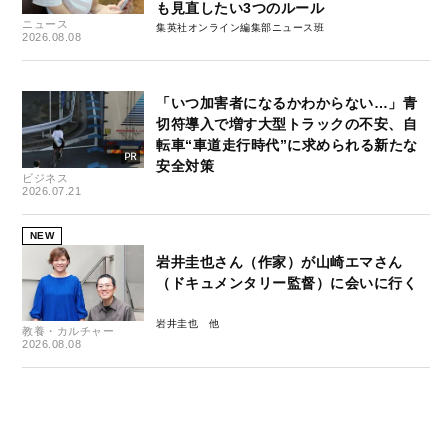
も見直したい3つのルール
ニュース
集英社オンライン編集部ニュース班
2026.08.08
「いつ加害者になるかわからない…」青
切符導入で増す大型トラックの不安、自
転車“車道走行時代”に求められる新たな
安全対策
ビジネス
2026.07.21
NEW
岩井圭也さん（作家）が山崎エマさん
（ドキュメンタリー監督）に会いに行く
岩井圭也
教養・カルチャー
2026.08.08
NEW
毒親、ぶつかりおじさん、ルッキズ
ム…“闇深4コマ漫画”で10万いいね、元で
んぱ組.inc・鹿目凛がセカンドキャリアで