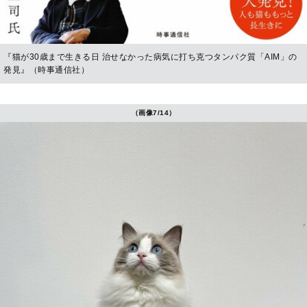
『猫が30歳まで生きる日 治せなかった病気に打ち克つタンパク質「AIM」の
発見』（時事通信社）
（画像7/14）