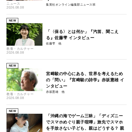
ニュース
集英社オンライン編集部ニュース班
2026.08.08
NEW
「〈保る〉とは何か」『汽笛、聞こえ
る』佐藤雫 インタビュー
佐藤雫
教養・カルチャー
2026.08.08
NEW
宮﨑駿の中心にある、世界を考えるため
の「問い」『宮﨑駿の詩学』赤坂憲雄 イ
ンタビュー
赤坂憲雄
教養・カルチャー
2026.08.08
NEW
「沖縄の海でゲーム三昧」「ディズニー
でスマホめぐり親子喧嘩」旅先でスマホ
を手放さない子ども、親はどうする？ 親