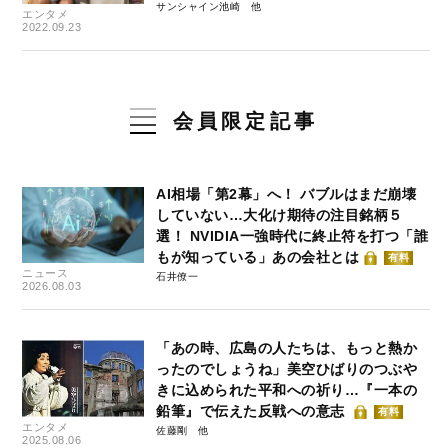
サンシャイン池崎
エンタメ
2022.09.23
会員限定記事
AI相場「第2幕」へ！ バブルはまだ崩壊
していない…大化け期待の注目銘柄５
選！ NVIDIA一強時代に終止符を打つ「誰
もが知っている」あの会社とは
有料
ニュース
石井僚一
2026.08.03
「あの時、広島の人たちは、もっと熱か
ったのでしょうね」美空ひばりのつぶや
きに込められた平和への祈り…『一本の
鉛筆』で伝えた反戦への意志
有料
エンタメ
佐藤剛
2025.08.06