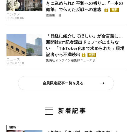
きに込められた平和への祈り…『一本の
鉛筆』で伝えた反戦への意志
有料
エンタメ
佐藤剛
2025.08.06
「日経に紹介してほしい」が合言葉に…
新聞社の“記者流出ドミノ”が止まらな
い 「TikToker化まで求められた」現場
記者から不満続出
有料
ニュース
集英社オンライン編集部ニュース班
2026.07.18
会員限定記事一覧を見る
新着記事
NEW