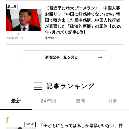
急上昇
〈習近平に特大ブーメラン〉「中国人客
お断り」「中国に好感持てない72%」韓
国で噴き出した反中感情…中国人旅行者
が直面した「政治的摩擦」の正体【2026
年7月バズり記事1位】
ニュース
2026.08.07
小倉健一
新着記事一覧を見る
記事ランキング
最新
24時間
週間
月間
NEW
「子どもにとっては私しか母親がいない」持