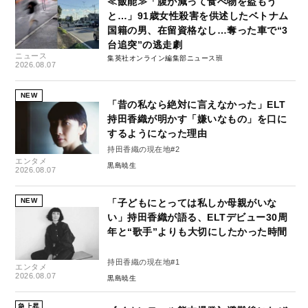
≪飯能≫「腹が減って食べ物を盗もう
と…」91歳女性殺害を供述したベトナム
国籍の男、在留資格なし…奪った車で“3
台追突”の逃走劇
ニュース
集英社オンライン編集部ニュース班
2026.08.07
NEW
「昔の私なら絶対に言えなかった」ELT
持田香織が明かす「嫌いなもの」を口に
するようになった理由
持田香織の現在地#2
エンタメ
黒島暁生
2026.08.07
NEW
「子どもにとっては私しか母親がいな
い」持田香織が語る、ELTデビュー30周
年と“歌手”よりも大切にしたかった時間
持田香織の現在地#1
エンタメ
2026.08.07
黒島暁生
急上昇