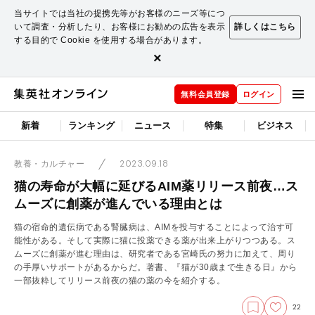
当サイトでは当社の提携先等がお客様のニーズ等につ
いて調査・分析したり、お客様にお勧めの広告を表示
詳しくはこちら
する目的で Cookie を使用する場合があります。
×
無料会員登録
ログイン
新着
ランキング
ニュース
特集
ビジネス
2023.09.18
教養・カルチャー
猫の寿命が大幅に延びるAIM薬リリース前夜…ス
ムーズに創薬が進んでいる理由とは
猫の宿命的遺伝病である腎臓病は、AIMを投与することによって治す可
能性がある。そして実際に猫に投薬できる薬が出来上がりつつある。ス
ムーズに創薬が進む理由は、研究者である宮崎氏の努力に加えて、周り
の手厚いサポートがあるからだ。著書、『猫が30歳まで生きる日』から
一部抜粋してリリース前夜の猫の薬の今を紹介する。
22