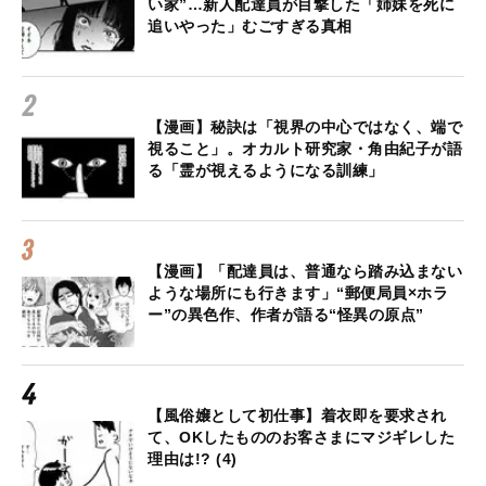
い家”…新人配達員が目撃した「姉妹を死に
追いやった」むごすぎる真相
【漫画】秘訣は「視界の中心ではなく、端で
視ること」。オカルト研究家・角由紀子が語
る「霊が視えるようになる訓練」
【漫画】「配達員は、普通なら踏み込まない
ような場所にも行きます」“郵便局員×ホラ
ー”の異色作、作者が語る“怪異の原点”
【風俗嬢として初仕事】着衣即を要求され
て、OKしたもののお客さまにマジギレした
理由は!? (4)