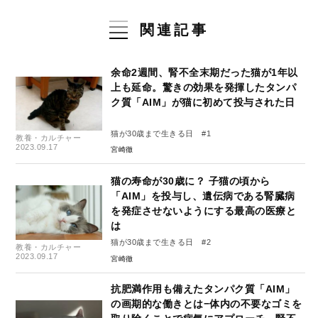
関連記事
余命2週間、腎不全末期だった猫が1年以
上も延命。驚きの効果を発揮したタンパ
ク質「AIM」が猫に初めて投与された日
猫が30歳まで生きる日 #1
教養・カルチャー
2023.09.17
宮崎徹
猫の寿命が30歳に？ 子猫の頃から
「AIM」を投与し、遺伝病である腎臓病
を発症させないようにする最高の医療と
は
猫が30歳まで生きる日 #2
教養・カルチャー
2023.09.17
宮崎徹
抗肥満作用も備えたタンパク質「AIM」
の画期的な働きとは−体内の不要なゴミを