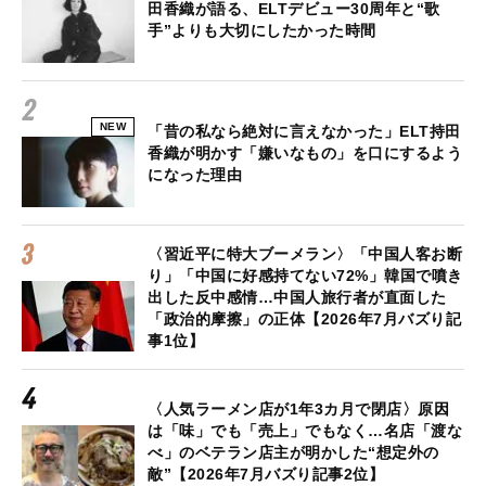
田香織が語る、ELTデビュー30周年と“歌
手”よりも大切にしたかった時間
NEW
「昔の私なら絶対に言えなかった」ELT持田
香織が明かす「嫌いなもの」を口にするよう
になった理由
〈習近平に特大ブーメラン〉「中国人客お断
り」「中国に好感持てない72%」韓国で噴き
出した反中感情…中国人旅行者が直面した
「政治的摩擦」の正体【2026年7月バズり記
事1位】
〈人気ラーメン店が1年3カ月で閉店〉原因
は「味」でも「売上」でもなく…名店「渡な
べ」のベテラン店主が明かした“想定外の
敵”【2026年7月バズり記事2位】