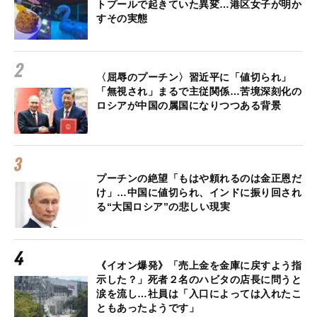
トプールで起きていた異変…港区女子が明か
すその実態
〈屈辱のプーチン〉習近平に「値切られ」
「無視され」まるで主従関係…苦境深刻化の
ロシアが中国の属国になりつつある背景
プーチンの絶望「もはや頼れるのは金正恩だ
け」…中国に値切られ、インドに振り回され
る“大国ロシア”の悲しい現実
《イオン爆発》「売上金を金庫に戻すよう指
示した？」死者２名のハビタの店長に問うと
涙を流し…社員は「入口によっては入れたこ
ともあったようです」