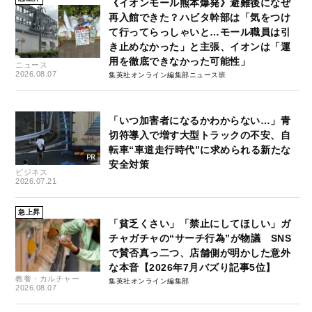
《イオンモール熊本爆発》避難後になぜ
再入館できた？ハビタ幹部は「気をつけ
て行ってらっしゃいと…モール職員は引
き止めなかった」と主張、イオンは「運
用を徹底できなかった可能性」
ニュース
2026.08.07
集英社オンライン編集部ニュース班
「いつ加害者になるかわからない…」青
切符導入で増す大型トラックの不安、自
転車“車道走行時代”に求められる新たな
安全対策
ビジネス
2026.07.21
急上昇
「貧乏くさい」「禁止にしてほしい」ガ
チャガチャの“サーチ行為”が物議 SNS
で賛否真っ二つ、店舗側が明かした意外
な本音【2026年7月バズり記事5位】
教養・カルチャー
集英社オンライン編集部
2026.08.07