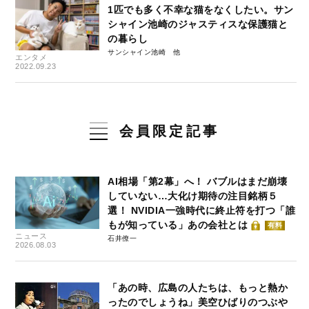
1匹でも多く不幸な猫をなくしたい。サン
シャイン池崎のジャスティスな保護猫と
の暮らし
サンシャイン池崎
エンタメ
2022.09.23
会員限定記事
AI相場「第2幕」へ！ バブルはまだ崩壊
していない…大化け期待の注目銘柄５
選！ NVIDIA一強時代に終止符を打つ「誰
もが知っている」あの会社とは
有料
ニュース
石井僚一
2026.08.03
「あの時、広島の人たちは、もっと熱か
ったのでしょうね」美空ひばりのつぶや