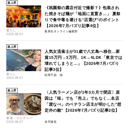
急上昇
《祇園祭の露店付近で撮影？》包装され
た焼きそば麺が「地面に直置き…」 夏祭
りで食中毒を避ける“店選び”のポイント
【2026年7月バズり記事4位】
暮らし
集英社オンライン編集部
2026.08.07
急上昇
人気女流雀士が31歳で八丈島へ移住…家
賃15万円→3万円、1K→4LDK「東京では
壊れてしまうと…」【2026年7月バズり
記事3位】
暮らし
松岡千晶
2026.08.07
急上昇
〈人気ラーメン店が1年3カ月で閉店〉原
因は「味」でも「売上」でもなく…名店
「渡なべ」のベテラン店主が明かした“想
定外の敵”【2026年7月バズり記事2位】
教養・カルチャー
2026.08.07
井手隊長