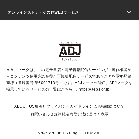
ジャンプSQ.
Seventeen
週刊ヤングジャンプ
オンラインストア・その他WEBサービス
文芸・文庫・総合
芸能・情報・スポーツ
少女マンガ
Vジャンプ
non-no Web
ヤングジャンプ定期購読デジタル
すばる
Myojo
オンラインストア
りぼん
学芸・ノンフィクション・新書
最強ジャンプ
女性マンガ
@BAILA
ヤンジャン＋
小説すばる
週プレNEWS
マーガレット
集英社OTOコンテンツ
集英社 学芸編集部
少年ジャンプ＋
その他WEBサービス
クッキー
ライトノベル・ノベライズ
MAQUIA ONLINE
となりのヤングジャンプ
集英社 文芸ステーション
週プレ グラジャパ！
別冊マーガレット
SHUEISHA MANGA-ART HERITAGE
集英社 ビジネス書
ゼブラック
ココハナ
SHUEISHA ADNAVI
SPUR.JP
集英社Webマガジン Cobalt
グランドジャンプ
web 集英社文庫
キッズ
web Sportiva
マンガMee
ジャンプキャラクターズストア
集英社新書
ジャンプルーキー！
月刊オフィスユー
ＡＢＪマークは、この電子書店・電子書籍配信サービスが、著作権者か
EDITOR'S LAB
LEE
集英社オレンジ文庫
ウルトラジャンプ
青春と読書
パラスポ＋！
らコンテンツ使用許諾を得た正規版配信サービスであることを示す登録
集英社みらい文庫
リマコミ＋
HAPPY PLUS STORE
集英社新書プラス
ジャンプTOON
商標（登録番号 第6091713号）です。ABJマークの詳細、ABJマークを
Marisol
シフォン文庫
アジア人物史
S-KIDS.LAND
マンガMeets
掲示しているサービスの一覧はこちら →
https://aebs.or.jp/
shueisha vox
よみタイ
S-MANGA
Web éclat
ダッシュエックス文庫
LEEマルシェ
kotoba
集英社ジャンプリミックス
ABOUT US
集英社プライバシーガイドライン
広告掲載について
T JAPAN:The New York Times Style Magazine
JUMP j BOOKS
お問い合わせ
規約
特定商取引法に基づく表示
SHOP Marisol
e!集英社
集英社コミック文庫
集英社女性誌ポータル
éclat premium
imidas
MEN'S NON-NO WEB
SHUEISHA Inc. All Right Reserved.
mirabella