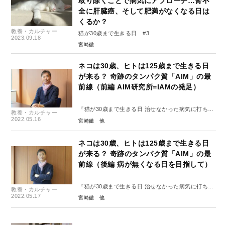
取り除くことで病気にアプローチ…腎不
全に肝臓癌、そして肥満がなくなる日は
くるか？
教養・カルチャー
猫が30歳まで生きる日 #3
2023.09.18
宮崎徹
ネコは30歳、ヒトは125歳まで生きる日
が来る？ 奇跡のタンパク質「AIM」の最
前線（前編 AIM研究所=IAMの発足）
『猫が30歳まで生きる日 治せなかった病気に打ち克
教養・カルチャー
つタンパク質「AIM」の発見』
2022.05.16
宮崎徹
オーディオブック化記念、宮崎徹先生インタビュー
ネコは30歳、ヒトは125歳まで生きる日
が来る？ 奇跡のタンパク質「AIM」の最
前線（後編 病が無くなる日を目指して）
『猫が30歳まで生きる日 治せなかった病気に打ち克
教養・カルチャー
つタンパク質「AIM」の発見』
2022.05.17
宮崎徹
オーディオブック化記念、宮崎徹先生インタビュー