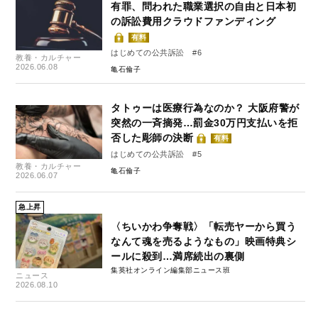
有罪、問われた職業選択の自由と日本初
の訴訟費用クラウドファンディング
有料
はじめての公共訴訟 #6
教養・カルチャー
2026.06.08
亀石倫子
タトゥーは医療行為なのか？ 大阪府警が
突然の一斉摘発…罰金30万円支払いを拒
否した彫師の決断
有料
はじめての公共訴訟 #5
教養・カルチャー
亀石倫子
2026.06.07
急上昇
〈ちいかわ争奪戦〉「転売ヤーから買う
なんて魂を売るようなもの」映画特典シ
ールに殺到…満席続出の裏側
集英社オンライン編集部ニュース班
ニュース
2026.08.10