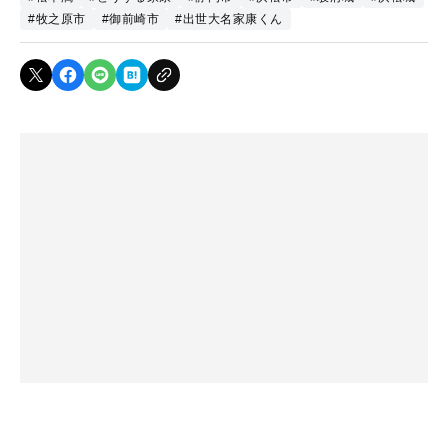
#牧之原市
#御前崎市
#出世大名家康くん