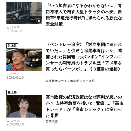
「いつ加害者になるかわからない…」青
切符導入で増す大型トラックの不安、自
転車“車道走行時代”に求められる新たな
安全対策
ビジネス
2026.07.21
〈ベントレー追突〉「対立集団に追われ
急上昇
ていた…」と供述も追尾車両はナシ、逮
捕された韓国籍“元ボンボン”インフルエ
ンサーの刺青男のトラブル歴「アメ車を
買ったらパーツが…」《３度目の逮捕》
ニュース
2026.08.10
集英社オンライン編集部ニュース班
急上昇
高市政権の経済政策はなぜ評判が悪いの
か？ 支持率急落を招いた“変節”…「高市
トレード」が「高市ショック」に変わっ
た背景
ニュース
竹橋大吉
2026.08.10