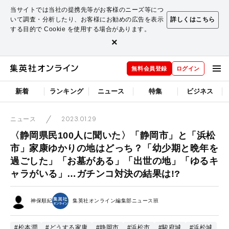
当サイトでは当社の提携先等がお客様のニーズ等につ
いて調査・分析したり、お客様にお勧めの広告を表示
詳しくはこちら
する目的で Cookie を使用する場合があります。
×
無料会員登録
ログイン
新着
ランキング
ニュース
特集
ビジネス
2023.01.29
ニュース
〈静岡県民100人に聞いた〉「静岡市」と「浜松
市」家康ゆかりの地はどっち？「幼少期と晩年を
過ごした」「お墓がある」「出世の地」「ゆるキ
ャラがいる」…ガチンコ対決の結果は!?
神保順紀
集英社オンライン編集部ニュース班
#松本潤
#どうする家康
#静岡市
#浜松市
#駿府城
#浜松城