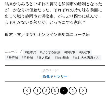
結果からみるといずれの質問も静岡市の勝利となった
が、かなりの僅差だった。それぞれの持ち味を前面に
出して戦う静岡市と浜松市。がっぷり四つに組んで一
歩も引かない姿勢だが、どっちにする家康？
取材・文／集英社オンライン編集部ニュース班
ニュース
#松本潤
#どうする家康
#静岡市
#浜松市
#駿府城
#浜松城
#牧之原市
#御前崎市
#出世大名家康くん
次のページ
画像ギャラリー
1
2
3
4
5