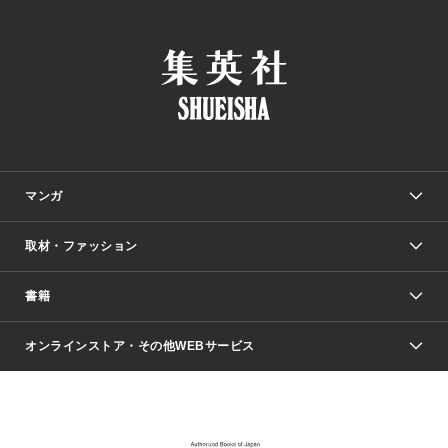
マンガ
取材・ファッション
少年マンガ
週刊少年ジャンプ
書籍
ファッション・美容
青年マンガ
ジャンプSQ.
Seventeen
週刊ヤングジャンプ
オンラインストア・その他WEBサービス
文芸・文庫・総合
芸能・情報・スポーツ
少女マンガ
Vジャンプ
non-no Web
ヤングジャンプ定期購読デジタル
すばる
Myojo
オンラインストア
りぼん
学芸・ノンフィクション・新書
最強ジャンプ
女性マンガ
@BAILA
ヤンジャン＋
小説すばる
週プレNEWS
マーガレット
集英社OTOコンテンツ
集英社 学芸編集部
少年ジャンプ＋