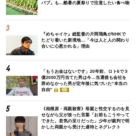
バブ」も…酷暑の夏祭りで注意したい食べ物
『めちゃイケ』総監督の片岡飛鳥がNHKで
たどり着いた新境地…「今は人と人の関わり
合いに心惹かれる」理由
「もうお金はないです」20年前、ロト6で３
億2000万円当てた男は今…当選後も会社を
辞めなかった男が定年後に気づいた“本当の
自由”
有料
《相模原・両親殺害》母親と性交するのを見
せながら父が放った言葉「お前もこうやって
できた。若気の至りだった」少年が裁判で明
かした両親から受けた虐待とネグレクト