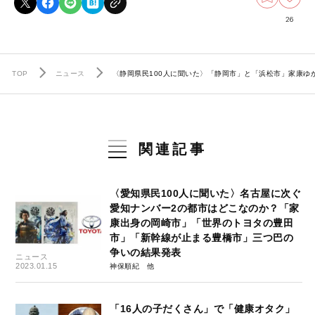
26
TOP
ニュース
〈静岡県民100人に聞いた〉「静岡市」と「浜松市」家康ゆ
関連記事
〈愛知県民100人に聞いた〉名古屋に次ぐ
愛知ナンバー2の都市はどこなのか？「家
康出身の岡崎市」「世界のトヨタの豊田
市」「新幹線が止まる豊橋市」三つ巴の
争いの結果発表
ニュース
2023.01.15
神保順紀
「16人の子だくさん」で「健康オタク」