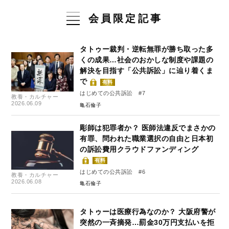
会員限定記事
タトゥー裁判・逆転無罪が勝ち取った多
くの成果…社会のおかしな制度や課題の
解決を目指す「公共訴訟」に辿り着くま
で
有料
はじめての公共訴訟 #7
教養・カルチャー
2026.06.09
亀石倫子
彫師は犯罪者か？ 医師法違反でまさかの
有罪、問われた職業選択の自由と日本初
の訴訟費用クラウドファンディング
有料
はじめての公共訴訟 #6
教養・カルチャー
2026.06.08
亀石倫子
タトゥーは医療行為なのか？ 大阪府警が
突然の一斉摘発…罰金30万円支払いを拒