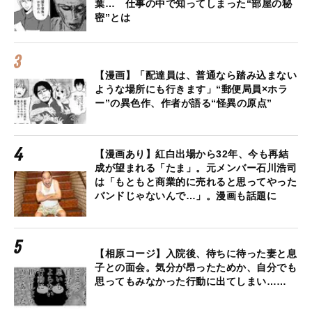
葉… 仕事の中で知ってしまった“部屋の秘
密”とは
【漫画】「配達員は、普通なら踏み込まない
ような場所にも行きます」“郵便局員×ホラ
ー”の異色作、作者が語る“怪異の原点”
【漫画あり】紅白出場から32年、今も再結
成が望まれる「たま」。元メンバー石川浩司
は「もともと商業的に売れると思ってやった
バンドじゃないんで…」。漫画も話題に
【相原コージ】入院後、待ちに待った妻と息
子との面会。気分が昂ったためか、自分でも
思ってもみなかった行動に出てしまい……