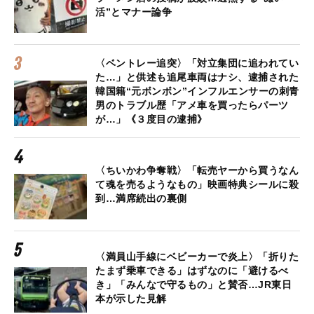
活”とマナー論争
〈ベントレー追突〉「対立集団に追われてい
た…」と供述も追尾車両はナシ、逮捕された
韓国籍“元ボンボン”インフルエンサーの刺青
男のトラブル歴「アメ車を買ったらパーツ
が…」《３度目の逮捕》
〈ちいかわ争奪戦〉「転売ヤーから買うなん
て魂を売るようなもの」映画特典シールに殺
到…満席続出の裏側
〈満員山手線にベビーカーで炎上〉「折りた
たまず乗車できる」はずなのに「避けるべ
き」「みんなで守るもの」と賛否…JR東日
本が示した見解