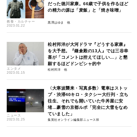
だった徳川家康。66歳で子供を作るほど
の精力の源は「麦飯」と「焼き味噌」
教養・カルチャー
黒澤はゆま
2023.01.22
松村邦洋が大河ドラマ『どうする家康』
を大予想。『鎌倉殿の13人』では三谷幸
喜が「コメントは控えてほしい…」と懇
願するほどドンピシャ的中
エンタメ
松村邦洋
2023.01.15
〈大寒波襲来・写真多数〉電車はストッ
プ・渋滞40キロ・タクシー大行列・立ち
往生、それでも開いていた牛丼屋に安
堵…豪雪の京都ルポ「完全に大雪をなめ
ていました」
ニュース
2023.01.25
集英社オンライン編集部ニュース班