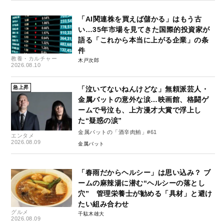
「AI関連株を買えば儲かる」はもう古
い…35年市場を見てきた国際的投資家が
語る「これから本当に上がる企業」の条
件
教養・カルチャー
木戸次郎
2026.08.10
急上昇
「泣いてないねんけどな」無頼派芸人・
金属バットの意外な涙…映画館、格闘ゲ
ームで号泣も、上方漫才大賞で浮上し
た“疑惑の涙”
金属バットの「酒辛肉鮪」#61
エンタメ
2026.08.09
金属バット
「春雨だからヘルシー」は思い込み？ ブ
ームの麻辣湯に潜む“ヘルシーの落とし
穴” 管理栄養士が勧める「具材」と避け
たい組み合わせ
グルメ
千駄木雄大
2026.08.09