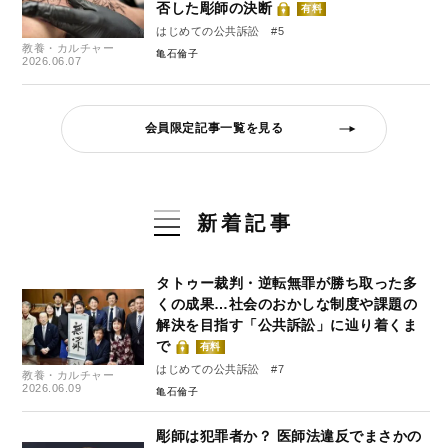
否した彫師の決断
有料
はじめての公共訴訟 #5
教養・カルチャー
亀石倫子
2026.06.07
会員限定記事一覧を見る
新着記事
タトゥー裁判・逆転無罪が勝ち取った多
くの成果…社会のおかしな制度や課題の
解決を目指す「公共訴訟」に辿り着くま
で
有料
はじめての公共訴訟 #7
教養・カルチャー
2026.06.09
亀石倫子
彫師は犯罪者か？ 医師法違反でまさかの