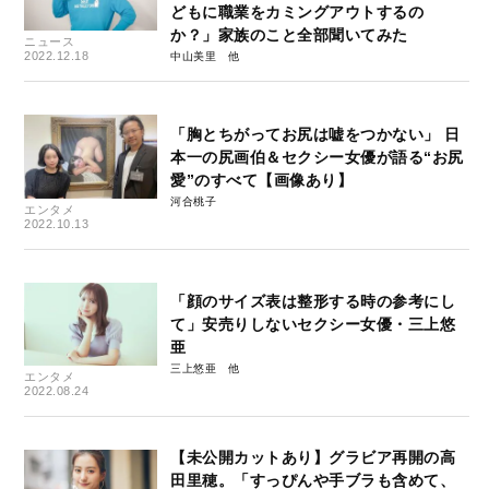
どもに職業をカミングアウトするの
か？」家族のこと全部聞いてみた
ニュース
2022.12.18
中山美里
「胸とちがってお尻は嘘をつかない」 日
本一の尻画伯＆セクシー女優が語る“お尻
愛”のすべて【画像あり】
河合桃子
エンタメ
2022.10.13
「顔のサイズ表は整形する時の参考にし
て」安売りしないセクシー女優・三上悠
亜
三上悠亜
エンタメ
2022.08.24
【未公開カットあり】グラビア再開の高
田里穂。「すっぴんや手ブラも含めて、