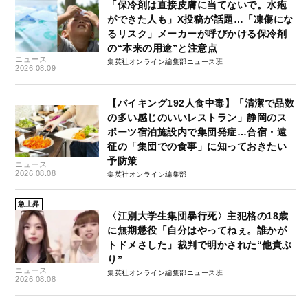
「保冷剤は直接皮膚に当てないで。水疱
ができた人も」X投稿が話題…「凍傷にな
るリスク」メーカーが呼びかける保冷剤
の“本来の用途”と注意点
ニュース
集英社オンライン編集部ニュース班
2026.08.09
【バイキング192人食中毒】「清潔で品数
の多い感じのいいレストラン」静岡のス
ポーツ宿泊施設内で集団発症…合宿・遠
征の「集団での食事」に知っておきたい
予防策
ニュース
2026.08.08
集英社オンライン編集部
急上昇
〈江別大学生集団暴行死〉主犯格の18歳
に無期懲役「自分はやってねぇ。誰かが
トドメさした」裁判で明かされた“他責ぶ
り”
ニュース
集英社オンライン編集部ニュース班
2026.08.08