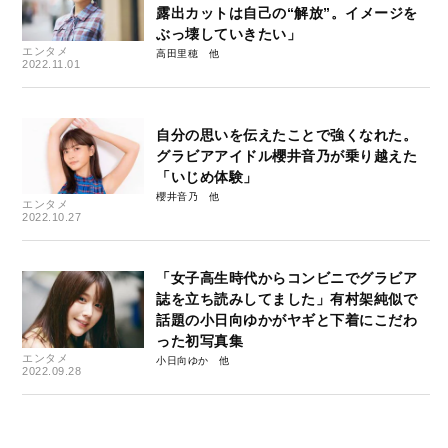
露出カットは自己の“解放”。イメージを
ぶっ壊していきたい」
エンタメ
高田里穂
2022.11.01
自分の思いを伝えたことで強くなれた。
グラビアアイドル櫻井音乃が乗り越えた
「いじめ体験」
櫻井音乃
エンタメ
2022.10.27
「女子高生時代からコンビニでグラビア
誌を立ち読みしてました」有村架純似で
話題の小日向ゆかがヤギと下着にこだわ
った初写真集
エンタメ
小日向ゆか
2022.09.28