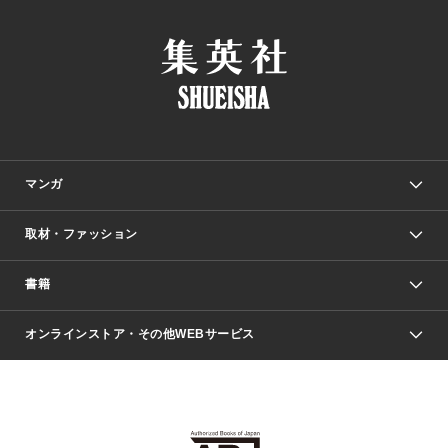
マンガ
取材・ファッション
少年マンガ
週刊少年ジャンプ
書籍
ファッション・美容
青年マンガ
ジャンプSQ.
Seventeen
週刊ヤングジャンプ
オンラインストア・その他WEBサービス
文芸・文庫・総合
芸能・情報・スポーツ
少女マンガ
Vジャンプ
non-no Web
ヤングジャンプ定期購読デジタル
すばる
Myojo
オンラインストア
りぼん
学芸・ノンフィクション・新書
最強ジャンプ
女性マンガ
@BAILA
ヤンジャン＋
小説すばる
週プレNEWS
マーガレット
集英社OTOコンテンツ
集英社 学芸編集部
少年ジャンプ＋
その他WEBサービス
クッキー
ライトノベル・ノベライズ
MAQUIA ONLINE