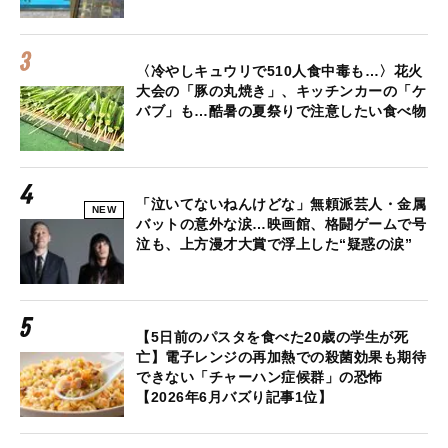
〈冷やしキュウリで510人食中毒も…〉花火
大会の「豚の丸焼き」、キッチンカーの「ケ
バブ」も…酷暑の夏祭りで注意したい食べ物
「泣いてないねんけどな」無頼派芸人・金属
NEW
バットの意外な涙…映画館、格闘ゲームで号
泣も、上方漫才大賞で浮上した“疑惑の涙”
【5日前のパスタを食べた20歳の学生が死
亡】電子レンジの再加熱での殺菌効果も期待
できない「チャーハン症候群」の恐怖
【2026年6月バズり記事1位】