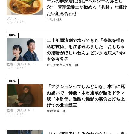
ームの麻辣湯に潜む“ヘルシーの落とし
穴” 管理栄養士が勧める「具材」と避け
たい組み合わせ
グルメ
千駄木雄大
2026.08.09
NEW
二十年間演劇で培ってきた「身体を描き
込む技術」を注ぎ込みました『おもちゃ
の指輪がほしいねん』ピンク地底人3号×
本谷有希子
教養・カルチャー
ピンク地底人３号
2026.08.09
NEW
「アクションってしんどいな」本当に死
ぬ思いで…俳優・木村達成が語るドラマ
版『水滸伝』過酷な撮影の裏側と打ち上
げでの北方謙三
教養・カルチャー
木村達成
2026.08.09
「いつ加害者になるかわからない…」青