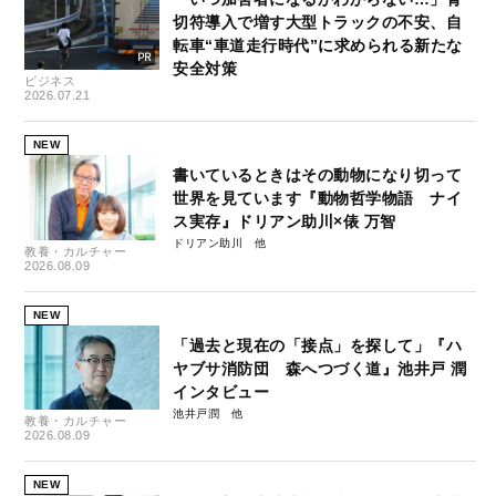
切符導入で増す大型トラックの不安、自
転車“車道走行時代”に求められる新たな
安全対策
ビジネス
2026.07.21
NEW
書いているときはその動物になり切って
世界を見ています『動物哲学物語 ナイ
ス実存』ドリアン助川×俵 万智
ドリアン助川
教養・カルチャー
2026.08.09
NEW
「過去と現在の「接点」を探して」『ハ
ヤブサ消防団 森へつづく道』池井戸 潤
インタビュー
池井戸潤
教養・カルチャー
2026.08.09
NEW