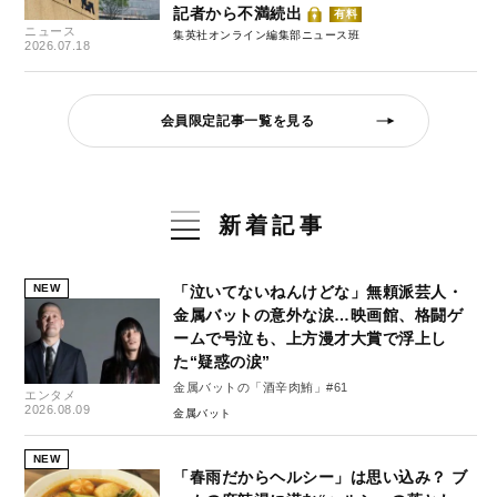
記者から不満続出
有料
ニュース
集英社オンライン編集部ニュース班
2026.07.18
会員限定記事一覧を見る
新着記事
NEW
「泣いてないねんけどな」無頼派芸人・
金属バットの意外な涙…映画館、格闘ゲ
ームで号泣も、上方漫才大賞で浮上し
た“疑惑の涙”
金属バットの「酒辛肉鮪」#61
エンタメ
2026.08.09
金属バット
NEW
「春雨だからヘルシー」は思い込み？ ブ