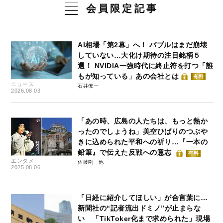
会員限定記事
AI相場「第2幕」へ！ バブルはまだ崩壊
していない…大化け期待の注目銘柄５
選！ NVIDIA一強時代に終止符を打つ「誰
もが知っている」あの会社とは
有料
ニュース
石井僚一
2026.08.03
「あの時、広島の人たちは、もっと熱か
ったのでしょうね」美空ひばりのつぶや
きに込められた平和への祈り…『一本の
鉛筆』で伝えた反戦への意志
有料
エンタメ
佐藤剛
2025.08.06
「日経に紹介してほしい」が合言葉に…
新聞社の“記者流出ドミノ”が止まらな
い 「TikToker化まで求められた」現場