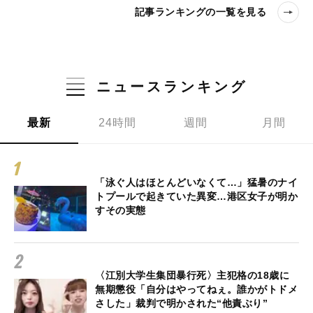
記事ランキングの一覧を見る
ニュースランキング
最新
24時間
週間
月間
「泳ぐ人はほとんどいなくて…」猛暑のナイ
トプールで起きていた異変…港区女子が明か
すその実態
〈江別大学生集団暴行死〉主犯格の18歳に
無期懲役「自分はやってねぇ。誰かがトドメ
さした」裁判で明かされた“他責ぶり”