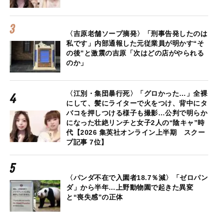
〈吉原老舗ソープ摘発〉「刑事告発したのは
私です」内部通報した元従業員が明かす“そ
の後”と激震の吉原「次はどの店がやられる
のか」
〈江別・集団暴行死〉「グロかった…」全裸
にして、髪にライターで火をつけ、背中にタ
バコを押しつける様子も撮影…公判で明らか
になった壮絶リンチと女子2人の“陰キャ”時
代【2026 集英社オンライン上半期 スクー
プ記事 7位】
〈パンダ不在で入園者18.7％減〉「ゼロパン
ダ」から半年…上野動物園で起きた異変
と“喪失感”の正体