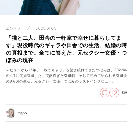
2023.01.03
エンタメ
「猫と二人、田舎の一軒家で幸せに暮らしてま
す」現役時代のギャラや田舎での生活、結婚の噂
の真相まで。全てに答えた、元セクシー女優・つ
ぼみの現在
デビューから16年、一線でキャリアを築き続けてきたつぼみは、2022年
の4月に突如引退した。突然過ぎた引退劇、そして初めて語られる引退後
の8ヵ月の生活。元セクシー女優、つぼみのラストインタビュー。
329
つぼみ