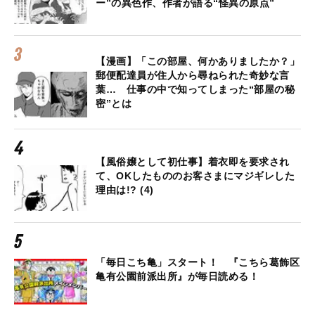
ー”の異色作、作者が語る“怪異の原点”
【漫画】「この部屋、何かありましたか？」
郵便配達員が住人から尋ねられた奇妙な言
葉… 仕事の中で知ってしまった“部屋の秘
密”とは
【風俗嬢として初仕事】着衣即を要求され
て、OKしたもののお客さまにマジギレした
理由は!? (4)
「毎日こち亀」スタート！ 『こちら葛飾区
亀有公園前派出所』が毎日読める！