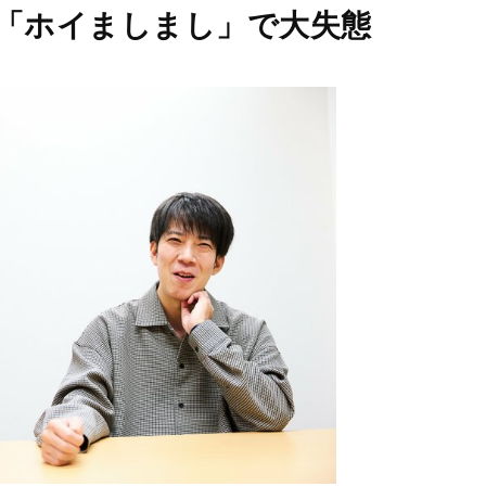
M
る「ホイましまし」で大失態
u
t
e