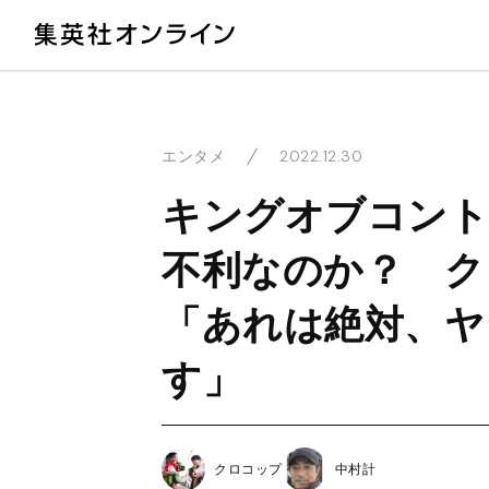
教
2022.12.30
エンタメ
キングオブコント
不利なのか？ ク
「あれは絶対、ヤ
す」
クロコップ
中村計