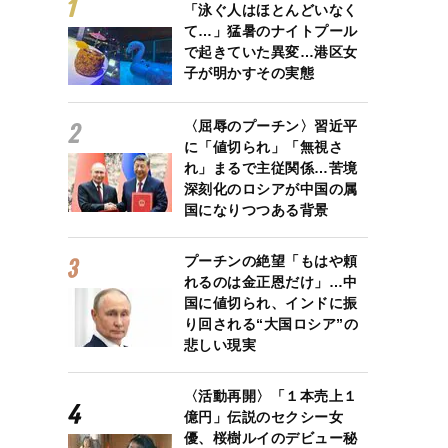
「泳ぐ人はほとんどいなく
て…」猛暑のナイトプール
で起きていた異変…港区女
子が明かすその実態
〈屈辱のプーチン〉習近平
に「値切られ」「無視さ
れ」まるで主従関係…苦境
深刻化のロシアが中国の属
国になりつつある背景
プーチンの絶望「もはや頼
れるのは金正恩だけ」…中
国に値切られ、インドに振
り回される“大国ロシア”の
悲しい現実
〈活動再開〉「１本売上１
億円」伝説のセクシー女
優、桜樹ルイのデビュー秘