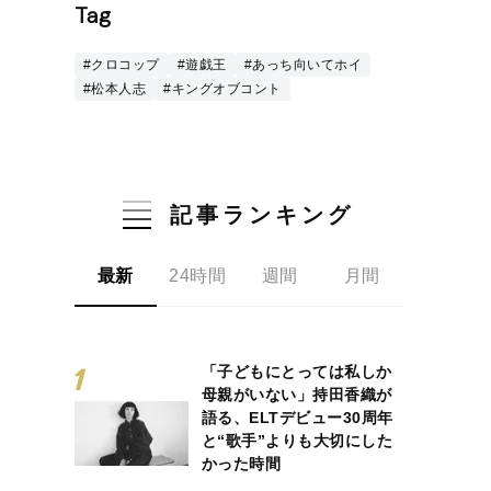
Tag
#クロコップ
#遊戯王
#あっち向いてホイ
#松本人志
#キングオブコント
記事ランキング
最新
24時間
週間
月間
「子どもにとっては私しか
母親がいない」持田香織が
語る、ELTデビュー30周年
と“歌手”よりも大切にした
かった時間