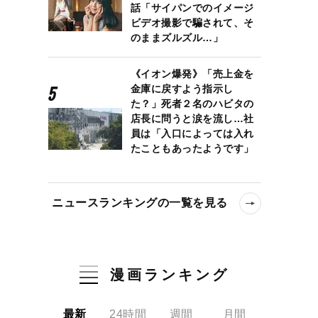
話「サイパンでのイメージ
ビデオ撮影で騙されて、そ
のままズルズル…」
《イオン爆発》「売上金を
金庫に戻すよう指示し
た？」死者２名のハビタの
店長に問うと涙を流し…社
員は「入口によっては入れ
たこともあったようです」
ニュースランキングの一覧を見る
漫画ランキング
最新
24時間
週間
月間