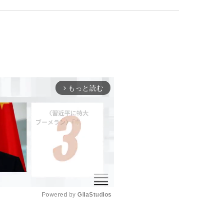
もっと読む
arrow_forward_ios
Powered by 
GliaStudios