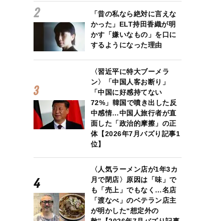
「昔の私なら絶対に言えな
かった」ELT持田香織が明
かす「嫌いなもの」を口に
するようになった理由
〈習近平に特大ブーメラ
ン〉「中国人客お断り」
「中国に好感持てない
72%」韓国で噴き出した反
中感情…中国人旅行者が直
面した「政治的摩擦」の正
体【2026年7月バズり記事1
位】
〈人気ラーメン店が1年3カ
月で閉店〉原因は「味」で
も「売上」でもなく…名店
「渡なべ」のベテラン店主
が明かした“想定外の
敵”【2026年7月バズり記事