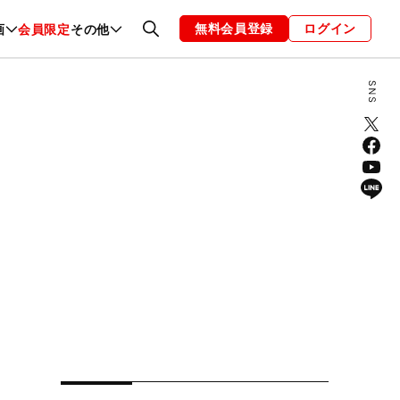
無料会員登録
ログイン
画
会員限定
その他
ファッション
恋愛・結婚
編集部
お知らせ