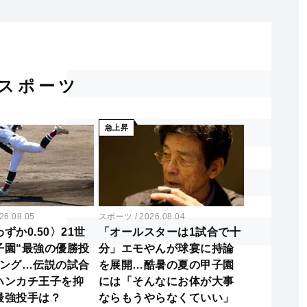
スポーツ
急上昇
26.08.05
スポーツ
2026.08.04
ずか0.50〉21世
「オールスターは1試合で十
子園“最強の優勝投
分」エモやんが球宴に持論
キング…伝説の試合
を展開…酷暑の夏の甲子園
ハンカチ王子を抑
には「そんなにお体が大事
最強投手は？
ならもうやらなくていい」