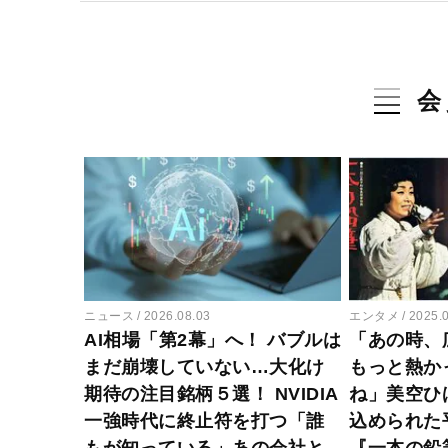
会
ニュース
2026.08.03
エンタメ
2025.
AI相場「第2幕」へ！ バブルは
「あの時、
まだ崩壊していない…大化け
もっと熱か
期待の注目銘柄５選！ NVIDIA
ね」美空ひ
一強時代に終止符を打つ「誰
込められた