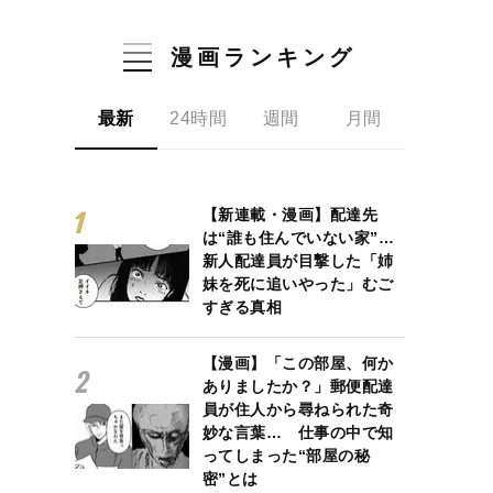
漫画ランキング
最新
24時間
週間
月間
【新連載・漫画】配達先
は“誰も住んでいない家”…
新人配達員が目撃した「姉
妹を死に追いやった」むご
すぎる真相
【漫画】「この部屋、何か
ありましたか？」郵便配達
員が住人から尋ねられた奇
妙な言葉… 仕事の中で知
ってしまった“部屋の秘
密”とは