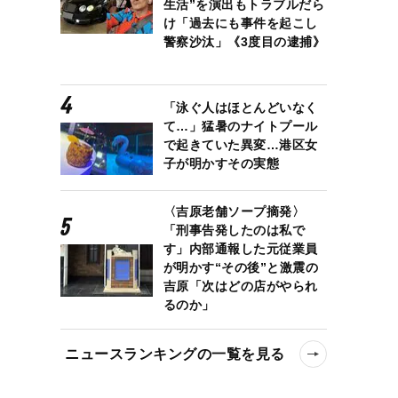
生活”を演出もトラブルだら
け「過去にも事件を起こし
警察沙汰」《3度目の逮捕》
「泳ぐ人はほとんどいなく
て…」猛暑のナイトプール
で起きていた異変…港区女
子が明かすその実態
〈吉原老舗ソープ摘発〉
「刑事告発したのは私で
す」内部通報した元従業員
が明かす“その後”と激震の
吉原「次はどの店がやられ
るのか」
ニュースランキングの一覧を見る