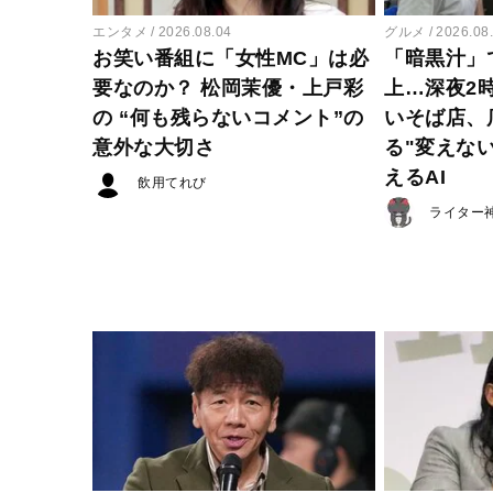
エンタメ
2026.08.04
グルメ
2026.08
お笑い番組に「女性MC」は必
「暗黒汁」
要なのか？ 松岡茉優・上戸彩
上…深夜2
の “何も残らないコメント”の
いそば店、
意外な大切さ
る"変えな
えるAI
飲用てれび
ライター