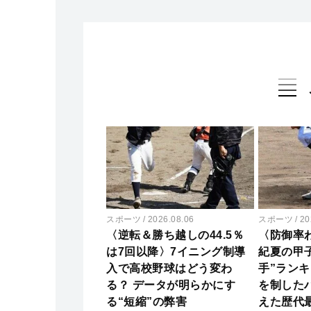
スポーツ
2026.08.06
スポーツ
20
〈逆転＆勝ち越しの44.5％
〈防御率わ
は7回以降〉7イニング制導
紀夏の甲
入で高校野球はどう変わ
手”ラン
る？ データが明らかにす
を制した
る“短縮”の弊害
えた歴代