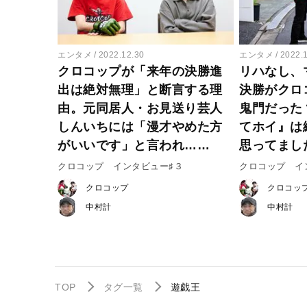
エンタメ
2022.12.30
エンタメ
2022.
クロコップが「来年の決勝進
リハなし、
出は絶対無理」と断言する理
決勝がクロ
由。元同居人・お見送り芸人
鬼門だった
しんいちには「漫才やめた方
てホイ』は
がいいです」と言われ……
思ってまし
クロコップ インタビュー♯３
クロコップ イ
クロコップ
クロコッ
中村計
中村計
TOP
タグ一覧
遊戯王