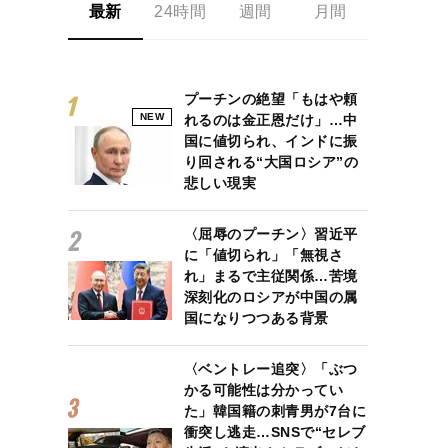
最新
24時間
週間
月間
プーチンの絶望「もはや頼
NEW
れるのは金正恩だけ」…中
国に値切られ、インドに振
り回される“大国ロシア”の
悲しい現実
〈屈辱のプーチン〉習近平
に「値切られ」「無視さ
れ」まるで主従関係…苦境
深刻化のロシアが中国の属
国になりつつある背景
〈ベントレー追突〉「ぶつ
かる可能性は分かってい
た」韓国籍の刺青男が7台に
衝突し逃走…SNSで“セレブ