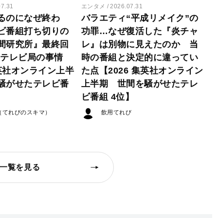
07.31
エンタメ
2026.07.31
るのになぜ終わ
バラエティ“平成リメイク”の
ビ番組打ち切りの
功罪…なぜ復活した『炎チャ
間研究所』最終回
レ』は別物に見えたのか 当
たテレビ局の事情
時の番組と決定的に違ってい
集英社オンライン上半
た点【2026 集英社オンライン
騒がせたテレビ番
上半期 世間を騒がせたテレ
ビ番組 4位】
（てれびのスキマ）
飲用てれび
一覧を見る