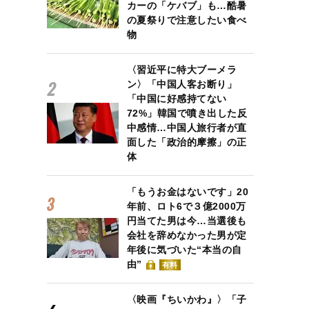
カーの「ケバブ」も…酷暑
の夏祭りで注意したい食べ
物
〈習近平に特大ブーメラ
ン〉「中国人客お断り」
「中国に好感持てない
72%」韓国で噴き出した反
中感情…中国人旅行者が直
面した「政治的摩擦」の正
体
「もうお金はないです」20
年前、ロト6で３億2000万
円当てた男は今…当選後も
会社を辞めなかった男が定
年後に気づいた“本当の自
由”
有料
〈映画『ちいかわ』〉「子