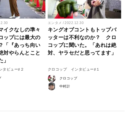
12.30
エンタメ
2022.12.30
マイクなしの準々
キングオブコントもトップバ
コップには最大の
ッターは不利なのか？ クロ
？「『あっち向い
コップに聞いた。「あれは絶
絶対やらんとこと
対、ヤラセだと思ってます」
た」
ンタビュー♯２
クロコップ インタビュー♯１
プ
クロコップ
中村計