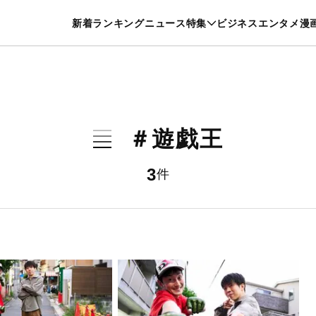
特集一覧を見る
漫画一覧を見る
新着
ランキング
ニュース
特集
ビジネス
エンタメ
漫
養・カルチャー
暮らし
スポーツ
ヘルスケア
美容
グルメ
＃遊戯王
3
件