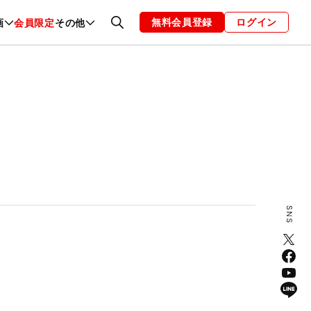
無料会員登録
ログイン
画
会員限定
その他
ファッション
恋愛・結婚
編集部
お知らせ