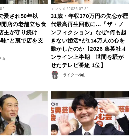
.02
エンタメ
2026.07.31
で愛され50年以
31歳・年収370万円の失恋が歴
時開店の老舗立ち食
代最高再生回数に…『ザ・ノ
店主が守り続け
ンフィクション』なぜ“何も起
い味"と裏で店を支
きない婚活”が114万人の心を
動かしたのか【2026 集英社オ
ンライン上半期 世間を騒が
神山
せたテレビ番組 1位】
ライター神山