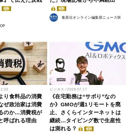
筆』で伝えた反戦
た」現場記者から不満続出
有料
有料
集英社オンライン編集部ニュース班
POP
02.03
ビジネス
2026.07.17
より食料品の消費
《在宅勤務は“サボり”なの
なぜ政治家は消費
か》GMOが週1リモートを廃
るのか…消費税が
止、さくらインターネットは
と呼ばれる理由
継続…タイピング数で生産性
は測れる？
有料