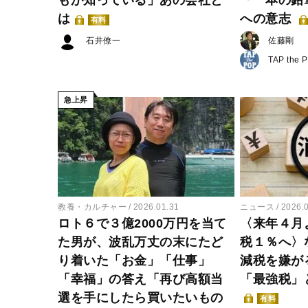
もが知っている」あの会社と
『一本の鉛
は
への意志
有料
石井僚一
佐藤剛
TAP the 
急上昇
教養・カルチャー
2026.01.31
ニュース
2026.
ロト６で３億2000万円を当て
〈来年４月
た男が、波乱万丈の末にたど
税１％へ〉
り着いた「お金」「仕事」
減税を嫌が
「幸福」の答え「再び高額当
「最強税」
選を手にしたら買いたいもの
有料