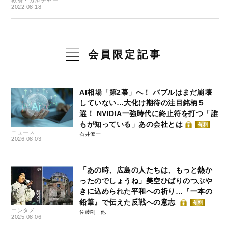
教養・カルチャー
2022.08.18
会員限定記事
AI相場「第2幕」へ！ バブルはまだ崩壊
していない…大化け期待の注目銘柄５
選！ NVIDIA一強時代に終止符を打つ「誰
もが知っている」あの会社とは
有料
ニュース
石井僚一
2026.08.03
「あの時、広島の人たちは、もっと熱か
ったのでしょうね」美空ひばりのつぶや
きに込められた平和への祈り…『一本の
鉛筆』で伝えた反戦への意志
有料
エンタメ
佐藤剛
2025.08.06