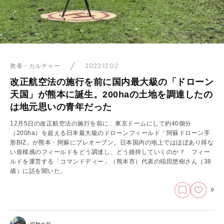
2022.12.02
教養・カルチャー
改正航空法の施行を前に国内最大級の「ドローン
天国」が熊本に誕生。200haの土地を調達したの
は地元思いの青年だった
12月5日の改正航空法の施行を前に、東京ドームにして約40個分
（200ha）を超える日本最大級のドローンフィールド「阿蘇ドローン手
形BIZ」が熊本・阿蘇にプレオープン。日本国内の地上ではほぼあり得な
い規模感のフィールドをどう調達し、どう維持していくのか？ フィー
ルドを運営する「コマンドディー」（熊本市）代表の稲田悠樹さん（38
歳）に話を聞いた。
9