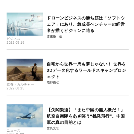
ドローンビジネスの勝ち筋は「ソフトウ
ェア」にあり。急成長ベンチャーの経営
者が描くビジョンに迫る
徳重徹
ビジネス
2022.05.18
自宅から世界一周も夢じゃない！ 世界を
3Dデータ化するワールドスキャンプロジ
ェクト
淺野義弘
教養・カルチャー
2022.08.25
【尖閣緊迫】「また中国の無人機だ！」
航空自衛隊をあざ笑う“挑発飛行”。中国
軍の真の目的とは
世良光弘
ニュース