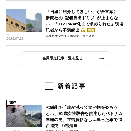
「日経に紹介してほしい」が合言葉に…
新聞社の“記者流出ドミノ”が止まらな
い 「TikToker化まで求められた」現場
記者から不満続出
有料
ニュース
集英社オンライン編集部ニュース班
2026.07.18
会員限定記事一覧を見る
新着記事
NEW
≪飯能≫「腹が減って食べ物を盗もう
と…」91歳女性殺害を供述したベトナム
国籍の男、在留資格なし…奪った車で“3
台追突”の逃走劇
ニュース