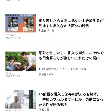
2022.11.30
乗り遅れたら日本は危ない！経済学者が
見通す世界的なAI大変化の時代
井上智洋
ビジネス
2022.05.01
意外と忙しいし、収入も減少……それで
も田舎暮らしが楽しいこれだけの理由
お気軽移住のライフハック100 後編
暮らし
宇都宮ミゲル
2022.11.03
15部屋を購入し保存を訴えるも解体。
「中銀カプセルタワービル」の虜になっ
た男性が語る魅力
宿無の翁