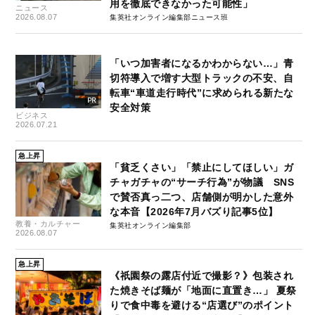
用を徹底できなかった可能性」
ニュース
2026.08.07
集英社オンライン編集部ニュース班
「いつ加害者になるかわからない…」青
切符導入で増す大型トラックの不安、自
転車“車道走行時代”に求められる新たな
安全対策
ビジネス
2026.07.21
急上昇
「貧乏くさい」「禁止にしてほしい」ガ
チャガチャの“サーチ行為”が物議 SNS
で賛否真っ二つ、店舗側が明かした意外
な本音【2026年7月バズり記事5位】
教養・カルチャー
集英社オンライン編集部
2026.08.07
急上昇
《祇園祭の露店付近で撮影？》包装され
た焼きそば麺が「地面に直置き…」 夏祭
りで食中毒を避ける“店選び”のポイント