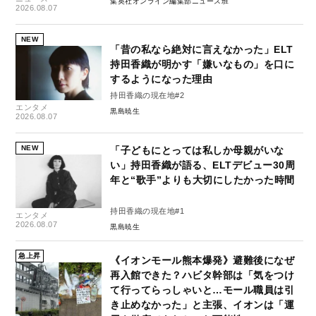
集英社オンライン編集部ニュース班
2026.08.07
NEW
「昔の私なら絶対に言えなかった」ELT
持田香織が明かす「嫌いなもの」を口に
するようになった理由
持田香織の現在地#2
エンタメ
黒島暁生
2026.08.07
NEW
「子どもにとっては私しか母親がいな
い」持田香織が語る、ELTデビュー30周
年と“歌手”よりも大切にしたかった時間
持田香織の現在地#1
エンタメ
2026.08.07
黒島暁生
急上昇
《イオンモール熊本爆発》避難後になぜ
再入館できた？ハビタ幹部は「気をつけ
て行ってらっしゃいと…モール職員は引
き止めなかった」と主張、イオンは「運