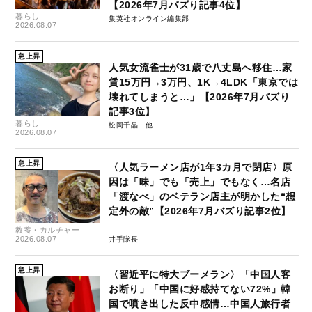
【2026年7月バズり記事4位】
暮らし
集英社オンライン編集部
2026.08.07
急上昇
人気女流雀士が31歳で八丈島へ移住…家
賃15万円→3万円、1K→4LDK「東京では
壊れてしまうと…」【2026年7月バズり
記事3位】
暮らし
松岡千晶
2026.08.07
急上昇
〈人気ラーメン店が1年3カ月で閉店〉原
因は「味」でも「売上」でもなく…名店
「渡なべ」のベテラン店主が明かした“想
定外の敵”【2026年7月バズり記事2位】
教養・カルチャー
2026.08.07
井手隊長
急上昇
〈習近平に特大ブーメラン〉「中国人客
お断り」「中国に好感持てない72%」韓
国で噴き出した反中感情…中国人旅行者