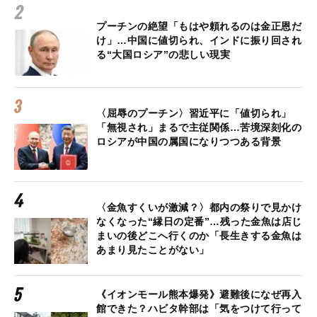
プーチンの絶望「もはや頼れるのは金正恩だ
け」…中国に値切られ、インドに振り回され
る“大国ロシア”の悲しい現実
〈屈辱のプーチン〉習近平に「値切られ」
「無視され」まるで主従関係…苦境深刻化の
ロシアが中国の属国になりつつある背景
〈金魚すくいが激減？〉都内の祭りで見かけ
なくなった“縁日の定番”…残った金魚は店じ
まいの後どこへ行くのか「長生きする金魚は
あまり見たことがない」
《イオンモール熊本爆発》避難後になぜ再入
館できた？ハビタ幹部は「気をつけて行って