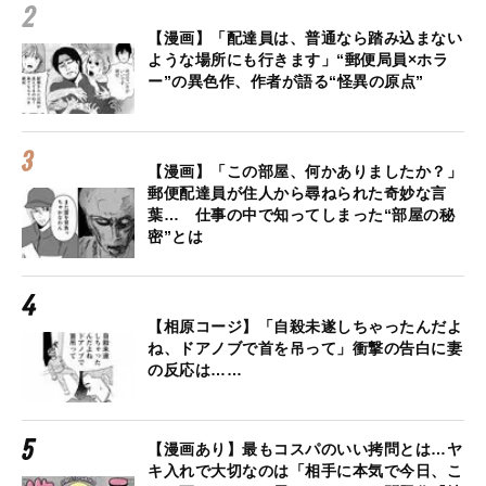
【漫画】「配達員は、普通なら踏み込まない
ような場所にも行きます」“郵便局員×ホラ
ー”の異色作、作者が語る“怪異の原点”
【漫画】「この部屋、何かありましたか？」
郵便配達員が住人から尋ねられた奇妙な言
葉… 仕事の中で知ってしまった“部屋の秘
密”とは
【相原コージ】「自殺未遂しちゃったんだよ
ね、ドアノブで首を吊って」衝撃の告白に妻
の反応は……
【漫画あり】最もコスパのいい拷問とは…ヤ
キ入れで大切なのは「相手に本気で今日、こ