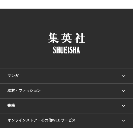
マンガ
取材・ファッション
少年マンガ
週刊少年ジャンプ
書籍
ファッション・美容
青年マンガ
ジャンプSQ.
Seventeen
週刊ヤングジャンプ
オンラインストア・その他WEBサービス
文芸・文庫・総合
芸能・情報・スポーツ
少女マンガ
Vジャンプ
non-no Web
ヤングジャンプ定期購読デジタル