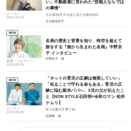
い」不動産屋に言われた“芸能人ならでは
の事情”
エンタメ
大久保佳代子のほどほどな毎日#22
2026.08.08
大久保佳代子
NEW
名画の歴史と背景を知り、時空を超えて
旅をする『旅から生まれた名画』中野京
子 インタビュー
中野京子
教養・カルチャー
2026.08.08
「ネットの育児の正解は無視していい」
NEW
「叱ることで守れる命もある」育児の正
解に悩む新米パパへ、3児の父が伝えたこ
と【NON STYLE石田明×令和ロマン 松井
ケムリ】
エンタメ
M-1王者の子育て#2
2026.08.08
石田明