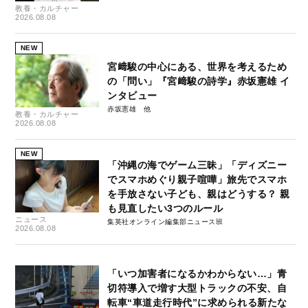
教養・カルチャー
2026.08.08
NEW
宮﨑駿の中心にある、世界を考えるため
の「問い」『宮﨑駿の詩学』赤坂憲雄 イ
ンタビュー
赤坂憲雄
教養・カルチャー
2026.08.08
NEW
「沖縄の海でゲーム三昧」「ディズニー
でスマホめぐり親子喧嘩」旅先でスマホ
を手放さない子ども、親はどうする？ 親
も見直したい3つのルール
ニュース
集英社オンライン編集部ニュース班
2026.08.08
「いつ加害者になるかわからない…」青
切符導入で増す大型トラックの不安、自
転車“車道走行時代”に求められる新たな