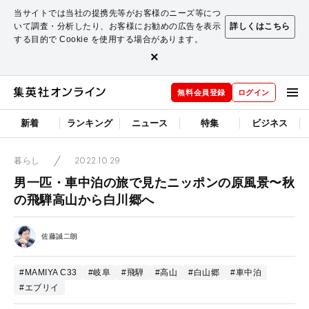
当サイトでは当社の提携先等がお客様のニーズ等につ
いて調査・分析したり、お客様にお勧めの広告を表示
詳しくはこちら
する目的で Cookie を使用する場合があります。
×
無料会員登録
ログイン
新着
ランキング
ニュース
特集
ビジネス
2022.10.29
暮らし
男一匹・車中泊の旅で見たニッポンの原風景〜秋
の飛騨高山から白川郷へ
佐藤誠二朗
#MAMIYA C33
#岐阜
#飛騨
#高山
#白山郷
#車中泊
#エブリイ