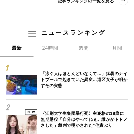
記事ランキングの一覧を見る
ニュースランキング
最新
24時間
週間
月間
「泳ぐ人はほとんどいなくて…」猛暑のナイ
トプールで起きていた異変…港区女子が明か
すその実態
NEW
〈江別大学生集団暴行死〉主犯格の18歳に
無期懲役「自分はやってねぇ。誰かがトドメ
さした」裁判で明かされた“他責ぶり”