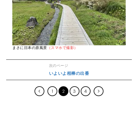
まさに日本の原風景
（スマホで撮影）
次のページ
いよいよ相棒の出番
1
2
3
4