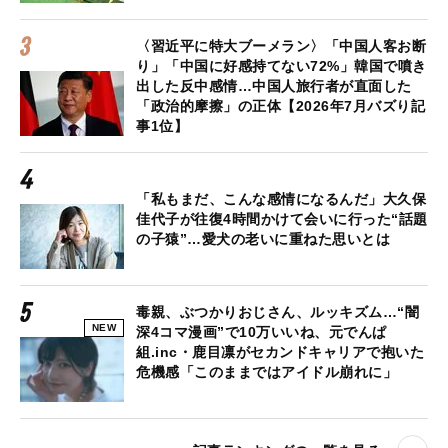
〈習近平に特大ブーメラン〉「中国人客お断
り」「中国に好感持てない72%」韓国で噴き
出した反中感情…中国人旅行者が直面した
「政治的摩擦」の正体【2026年7月バズり記
事1位】
「私もまだ、こんな感情になるんだ」大久保
佳代子が往復4時間かけて会いに行った“話題
の子猿”…愛犬の老いに重ねた思いとは
毒親、ぶつかりおじさん、ルッキズム…“闇
NEW
深4コマ漫画”で10万いいね、元でんぱ
組.inc・鹿目凛がセカンドキャリアで抱いた
危機感「このままではアイドル崩れに」