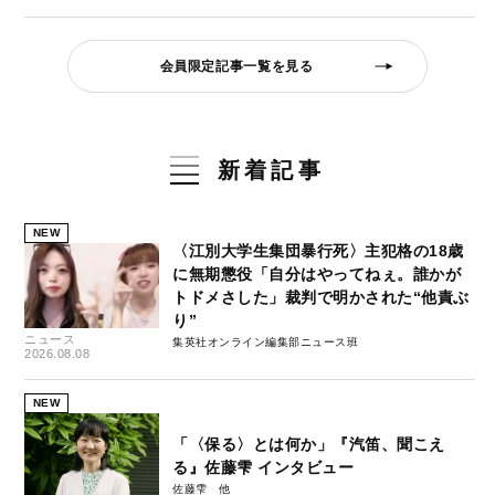
会員限定記事一覧を見る
新着記事
NEW
〈江別大学生集団暴行死〉主犯格の18歳
に無期懲役「自分はやってねぇ。誰かが
トドメさした」裁判で明かされた“他責ぶ
り”
ニュース
集英社オンライン編集部ニュース班
2026.08.08
NEW
「〈保る〉とは何か」『汽笛、聞こえ
る』佐藤雫 インタビュー
佐藤雫