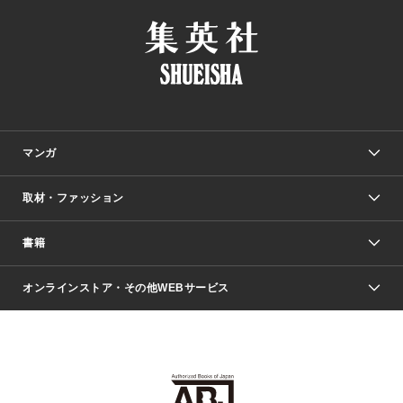
マンガ
取材・ファッション
少年マンガ
週刊少年ジャンプ
書籍
ファッション・美容
青年マンガ
ジャンプSQ.
Seventeen
週刊ヤングジャンプ
オンラインストア・その他WEBサービス
文芸・文庫・総合
芸能・情報・スポーツ
少女マンガ
Vジャンプ
non-no Web
ヤングジャンプ定期購読デジタル
すばる
Myojo
オンラインストア
りぼん
学芸・ノンフィクション・新書
最強ジャンプ
女性マンガ
@BAILA
ヤンジャン＋
小説すばる
週プレNEWS
マーガレット
集英社OTOコンテンツ
集英社 学芸編集部
少年ジャンプ＋
その他WEBサービス
クッキー
ライトノベル・ノベライズ
MAQUIA ONLINE
となりのヤングジャンプ
集英社 文芸ステーション
週プレ グラジャパ！