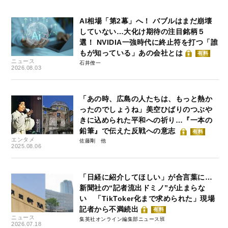
AI相場「第2幕」へ！ バブルはまだ崩壊
していない…大化け期待の注目銘柄５
選！ NVIDIA一強時代に終止符を打つ「誰
もが知っている」あの会社とは
有料
ニュース
石井僚一
2026.08.03
「あの時、広島の人たちは、もっと熱か
ったのでしょうね」美空ひばりのつぶや
きに込められた平和への祈り…『一本の
鉛筆』で伝えた反戦への意志
有料
エンタメ
佐藤剛
2025.08.06
「日経に紹介してほしい」が合言葉に…
新聞社の“記者流出ドミノ”が止まらな
い 「TikToker化まで求められた」現場
記者から不満続出
有料
ニュース
集英社オンライン編集部ニュース班
2026.07.18