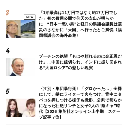
「1泊最高は11万円ではなく約17万円でし
NEW
た」初の費用公開で仰天の支出が明らか
に “日本一悪い男”と軽口の県議会議長は震
災のさなかに「天国」へ行ったとご満悦《福
岡県議会の海外豪遊〉
プーチンの絶望「もはや頼れるのは金正恩だ
け」…中国に値切られ、インドに振り回され
る“大国ロシア”の悲しい現実
〈江別・集団暴行死〉「グロかった…」全裸
にして、髪にライターで火をつけ、背中にタ
バコを押しつける様子も撮影…公判で明らか
になった壮絶リンチと女子2人の“陰キャ”時
代【2026 集英社オンライン上半期 スクー
プ記事 7位】