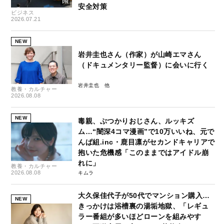
安全対策
ビジネス
2026.07.21
NEW
岩井圭也さん（作家）が山崎エマさん
（ドキュメンタリー監督）に会いに行く
岩井圭也
教養・カルチャー
2026.08.08
NEW
毒親、ぶつかりおじさん、ルッキズ
ム…“闇深4コマ漫画”で10万いいね、元で
んぱ組.inc・鹿目凛がセカンドキャリアで
抱いた危機感「このままではアイドル崩
れに」
教養・カルチャー
2026.08.08
キムラ
大久保佳代子が50代でマンション購入…
NEW
きっかけは浴槽裏の湯垢地獄、「レギュ
ラー番組が多いほどローンを組みやす