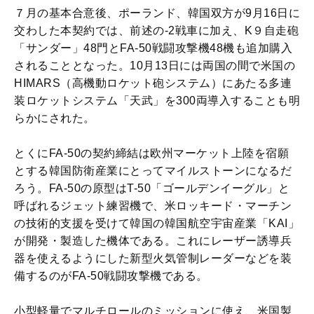
７月の基本合意後、ポーランド、韓国双方が9月16日に
交わした本契約では、前述の-2戦車に加え、K９自走砲
「サンダー」48門とFA-50戦闘攻撃機48機も追加購入
されることとなった。10月13日には両国の間で米国の
HIMARS（高機動ロケット砲システム）にあたる多連
装ロケットシステム「天武」を300両導入することも明
らかにされた。
とくにFA-50の契約締結は欧州マーケット上陸を宿願
とする韓国防衛産業にとってマイルストーンになるだ
ろう。FA-50の原型はT-50「ゴールデンイーグル」と
呼ばれるジェット練習機で、米ロッキード・マーチン
の技術的支援を受けて韓国の韓国航空宇宙産業「KAI」
が開発・製造した機体である。これにレーザー誘導兵
器を使えるようにした新型火気管制レーダーなどを装
備するのがFA-50戦闘攻撃機である。
小型軽量でマルチロールのミッションに使え、米国製