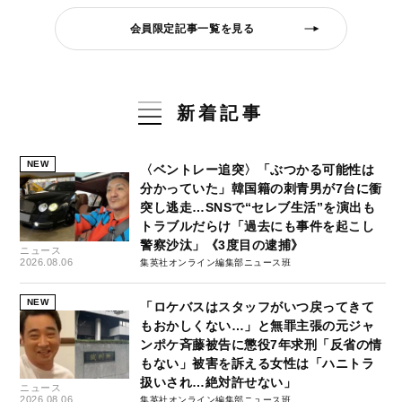
会員限定記事一覧を見る
新着記事
NEW
〈ベントレー追突〉「ぶつかる可能性は
分かっていた」韓国籍の刺青男が7台に衝
突し逃走…SNSで“セレブ生活”を演出も
トラブルだらけ「過去にも事件を起こし
警察沙汰」《3度目の逮捕》
ニュース
2026.08.06
集英社オンライン編集部ニュース班
NEW
「ロケバスはスタッフがいつ戻ってきて
もおかしくない…」と無罪主張の元ジャ
ンポケ斉藤被告に懲役7年求刑「反省の情
もない」被害を訴える女性は「ハニトラ
扱いされ…絶対許せない」
ニュース
2026.08.06
集英社オンライン編集部ニュース班