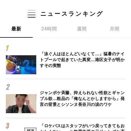
ニュースランキング
最新
24時間
週間
月間
「泳ぐ人はほとんどいなくて…」猛暑のナイ
トプールで起きていた異変…港区女子が明か
すその実態
ジャンポケ斉藤、抑えられない性欲とギャン
ブル欲…粗品の「俺なんとかしますから」発
言の背景とシソンヌ長谷川の涙のワケ
「ロケバスはスタッフがいつ戻ってきてもお
NEW