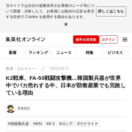
当サイトでは当社の提携先等がお客様のニーズ等につ
いて調査・分析したり、お客様にお勧めの広告を表示
詳しくはこちら
する目的で Cookie を使用する場合があります。
×
無料会員登録
ログイン
新着
ランキング
ニュース
特集
ビジネス
2022.10.17
教養・カルチャー
K2戦車、FA-50戦闘攻撃機…韓国製兵器が世界
中でバカ売れする中、日本が防衛産業でも完敗し
ている理由
世良光弘
#韓国製兵器
#KAI
#K-2
#ロシア
#ウクライナ