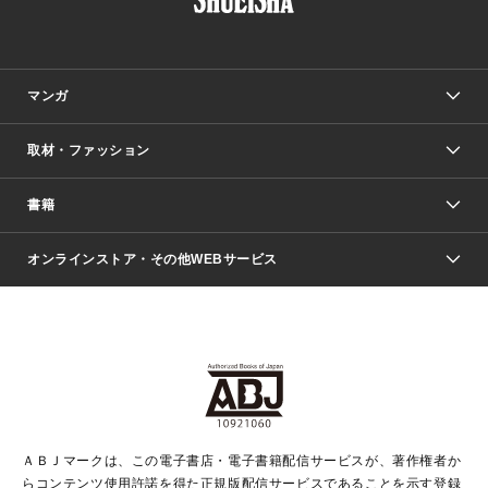
マンガ
取材・ファッション
少年マンガ
週刊少年ジャンプ
書籍
ファッション・美容
青年マンガ
ジャンプSQ.
Seventeen
週刊ヤングジャンプ
オンラインストア・その他WEBサービス
文芸・文庫・総合
芸能・情報・スポーツ
少女マンガ
Vジャンプ
non-no Web
ヤングジャンプ定期購読デジタル
すばる
Myojo
オンラインストア
りぼん
学芸・ノンフィクション・新書
最強ジャンプ
女性マンガ
@BAILA
ヤンジャン＋
小説すばる
週プレNEWS
マーガレット
集英社OTOコンテンツ
集英社 学芸編集部
少年ジャンプ＋
その他WEBサービス
クッキー
ライトノベル・ノベライズ
MAQUIA ONLINE
となりのヤングジャンプ
集英社 文芸ステーション
週プレ グラジャパ！
別冊マーガレット
SHUEISHA MANGA-ART HERITAGE
集英社 ビジネス書
ゼブラック
ココハナ
SHUEISHA ADNAVI
SPUR.JP
集英社Webマガジン Cobalt
グランドジャンプ
web 集英社文庫
キッズ
web Sportiva
マンガMee
ジャンプキャラクターズストア
集英社新書
ジャンプルーキー！
月刊オフィスユー
ＡＢＪマークは、この電子書店・電子書籍配信サービスが、著作権者か
EDITOR'S LAB
LEE
集英社オレンジ文庫
ウルトラジャンプ
青春と読書
パラスポ＋！
らコンテンツ使用許諾を得た正規版配信サービスであることを示す登録
集英社みらい文庫
リマコミ＋