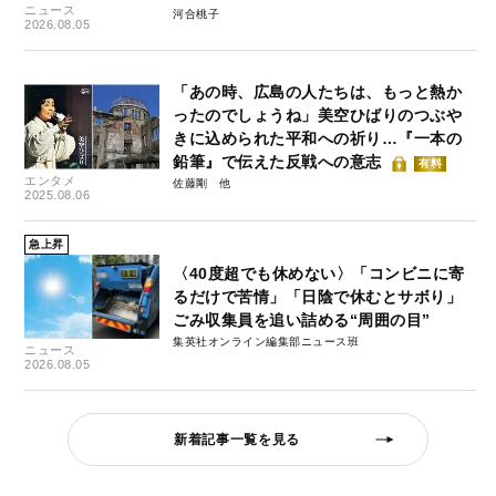
ニュース
河合桃子
2026.08.05
「あの時、広島の人たちは、もっと熱か
ったのでしょうね」美空ひばりのつぶや
きに込められた平和への祈り…『一本の
鉛筆』で伝えた反戦への意志
有料
エンタメ
佐藤剛
2025.08.06
急上昇
〈40度超でも休めない〉「コンビニに寄
るだけで苦情」「日陰で休むとサボり」
ごみ収集員を追い詰める“周囲の目”
集英社オンライン編集部ニュース班
ニュース
2026.08.05
新着記事一覧を見る