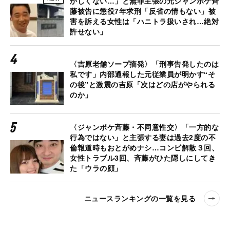
かしくない…」と無罪主張の元ジャンポケ斉
藤被告に懲役7年求刑「反省の情もない」被
害を訴える女性は「ハニトラ扱いされ…絶対
許せない」
〈吉原老舗ソープ摘発〉「刑事告発したのは
私です」内部通報した元従業員が明かす“そ
の後”と激震の吉原「次はどの店がやられる
のか」
〈ジャンポケ斉藤・不同意性交〉「一方的な
行為ではない」と主張する妻は過去2度の不
倫報道時もおとがめナシ…コンビ解散３回、
女性トラブル3回、斉藤がひた隠しにしてき
た「ウラの顔」
ニュースランキングの一覧を見る