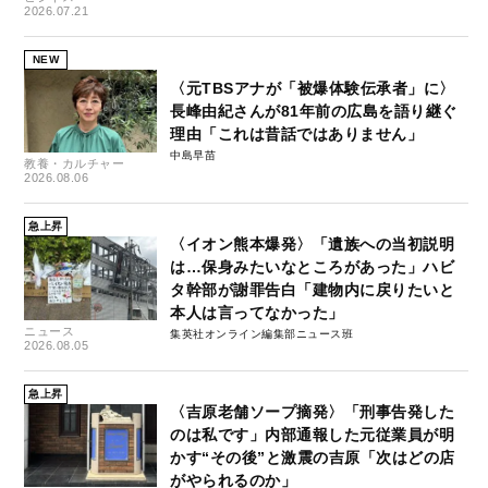
2026.07.21
NEW
〈元TBSアナが「被爆体験伝承者」に〉
長峰由紀さんが81年前の広島を語り継ぐ
理由「これは昔話ではありません」
中島早苗
教養・カルチャー
2026.08.06
急上昇
〈イオン熊本爆発〉「遺族への当初説明
は…保身みたいなところがあった」ハビ
タ幹部が謝罪告白「建物内に戻りたいと
本人は言ってなかった」
ニュース
集英社オンライン編集部ニュース班
2026.08.05
急上昇
〈吉原老舗ソープ摘発〉「刑事告発した
のは私です」内部通報した元従業員が明
かす“その後”と激震の吉原「次はどの店
がやられるのか」