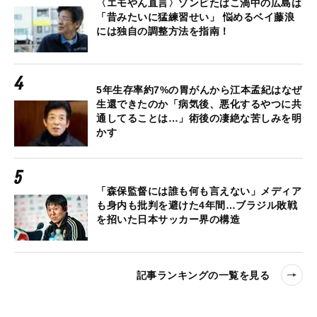
〈エモやん直言〉ゾンビたばこ渦中の広島は
「昔みたいに猛練習せい」 悩めるベイ藤浪
には独自の調整方法を指南！
5年生存率約7%の胃がんから江本孟紀はなぜ
生還できたのか「病気後、悪化するやつに共
通してることは…」術後の凄絶な苦しみを明
かす
「森保監督には誰も何も言えない」メディア
も身内も批判を避けた4年間…ブラジル敗戦
を招いた日本サッカー界の構造
記事ランキングの一覧を見る