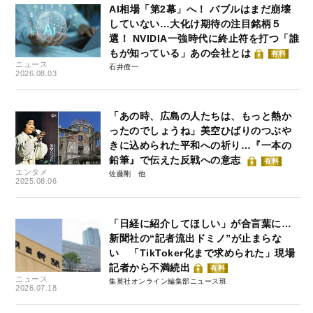
AI相場「第2幕」へ！ バブルはまだ崩壊
していない…大化け期待の注目銘柄５
選！ NVIDIA一強時代に終止符を打つ「誰
もが知っている」あの会社とは
有料
ニュース
石井僚一
2026.08.03
「あの時、広島の人たちは、もっと熱か
ったのでしょうね」美空ひばりのつぶや
きに込められた平和への祈り…『一本の
鉛筆』で伝えた反戦への意志
有料
エンタメ
佐藤剛
2025.08.06
「日経に紹介してほしい」が合言葉に…
新聞社の“記者流出ドミノ”が止まらな
い 「TikToker化まで求められた」現場
記者から不満続出
有料
ニュース
集英社オンライン編集部ニュース班
2026.07.18