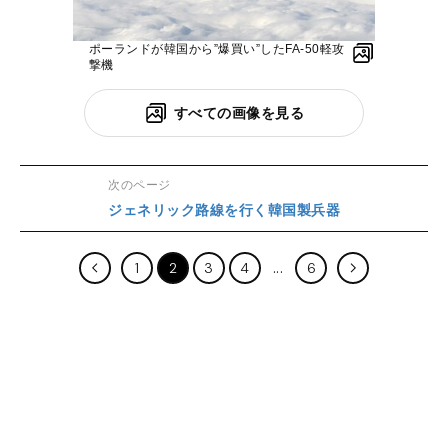
ポーランドが韓国から”爆買い”したFA-50軽攻
撃機
すべての画像を見る
次のページ
ジェネリック路線を行く韓国製兵器
1
2
3
4
6