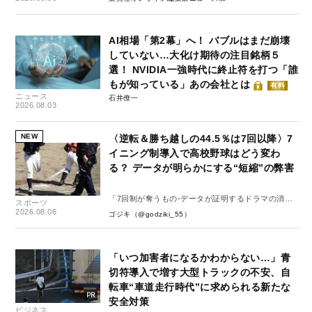
AI相場「第2幕」へ！ バブルはまだ崩壊
していない…大化け期待の注目銘柄５
選！ NVIDIA一強時代に終止符を打つ「誰
もが知っている」あの会社とは
有料
ニュース
石井僚一
2026.08.03
NEW
〈逆転＆勝ち越しの44.5％は7回以降〉7
イニング制導入で高校野球はどう変わ
る？ データが明らかにする“短縮”の弊害
「7回制が奪うもの-データが証明するドラマの消
スポーツ
失-」
2026.08.06
ゴジキ（@godziki_55）
「いつ加害者になるかわからない…」青
切符導入で増す大型トラックの不安、自
転車“車道走行時代”に求められる新たな
安全対策
ビジネス