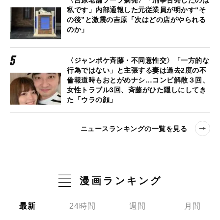
〈吉原老舗ソープ摘発〉「刑事告発したのは
私です」内部通報した元従業員が明かす“そ
の後”と激震の吉原「次はどの店がやられる
のか」
〈ジャンポケ斉藤・不同意性交〉「一方的な
行為ではない」と主張する妻は過去2度の不
倫報道時もおとがめナシ…コンビ解散３回、
女性トラブル3回、斉藤がひた隠しにしてき
た「ウラの顔」
ニュースランキングの一覧を見る
漫画ランキング
最新
24時間
週間
月間