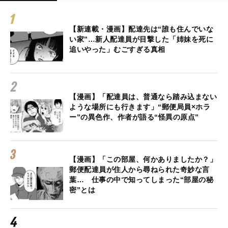
【新連載・漫画】配達先は“誰も住んでいな
い家”…新人配達員が目撃した「姉妹を死に
追いやった」むごすぎる真相
【漫画】「配達員は、普通なら踏み込まない
ような場所にも行きます」“郵便局員×ホラ
ー”の異色作、作者が語る“怪異の原点”
【漫画】「この部屋、何かありましたか？」
郵便配達員が住人から尋ねられた奇妙な言
葉… 仕事の中で知ってしまった“部屋の秘
密”とは