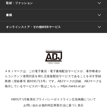
取材・ファッション
少年マンガ
週刊少年ジャンプ
書籍
ファッション・美容
青年マンガ
ジャンプSQ.
Seventeen
週刊ヤングジャンプ
オンラインストア・その他WEBサービス
文芸・文庫・総合
芸能・情報・スポーツ
少女マンガ
Vジャンプ
non-no Web
ヤングジャンプ定期購読デジタル
すばる
Myojo
オンラインストア
りぼん
学芸・ノンフィクション・新書
最強ジャンプ
女性マンガ
@BAILA
ヤンジャン＋
小説すばる
週プレNEWS
マーガレット
集英社OTOコンテンツ
集英社 学芸編集部
少年ジャンプ＋
その他WEBサービス
クッキー
ライトノベル・ノベライズ
MAQUIA ONLINE
となりのヤングジャンプ
集英社 文芸ステーション
週プレ グラジャパ！
別冊マーガレット
SHUEISHA MANGA-ART HERITAGE
集英社 ビジネス書
ゼブラック
ココハナ
SHUEISHA ADNAVI
SPUR.JP
集英社Webマガジン Cobalt
グランドジャンプ
web 集英社文庫
キッズ
web Sportiva
マンガMee
ジャンプキャラクターズストア
集英社新書
ジャンプルーキー！
月刊オフィスユー
ＡＢＪマークは、この電子書店・電子書籍配信サービスが、著作権者か
EDITOR'S LAB
LEE
集英社オレンジ文庫
ウルトラジャンプ
青春と読書
パラスポ＋！
らコンテンツ使用許諾を得た正規版配信サービスであることを示す登録
集英社みらい文庫
リマコミ＋
HAPPY PLUS STORE
集英社新書プラス
ジャンプTOON
商標（登録番号 第6091713号）です。ABJマークの詳細、ABJマークを
Marisol
シフォン文庫
アジア人物史
S-KIDS.LAND
マンガMeets
掲示しているサービスの一覧はこちら →
https://aebs.or.jp/
shueisha vox
よみタイ
S-MANGA
Web éclat
ダッシュエックス文庫
LEEマルシェ
kotoba
集英社ジャンプリミックス
ABOUT US
集英社プライバシーガイドライン
広告掲載について
T JAPAN:The New York Times Style Magazine
JUMP j BOOKS
お問い合わせ
規約
特定商取引法に基づく表示
SHOP Marisol
e!集英社