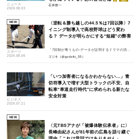
ニュース
石井僚一
2026.08.03
NEW
〈逆転＆勝ち越しの44.5％は7回以降〉7
イニング制導入で高校野球はどう変わ
る？ データが明らかにする“短縮”の弊害
「7回制が奪うもの-データが証明するドラマの消
スポーツ
失-」
2026.08.06
ゴジキ（@godziki_55）
「いつ加害者になるかわからない…」青
切符導入で増す大型トラックの不安、自
転車“車道走行時代”に求められる新たな
安全対策
ビジネス
2026.07.21
NEW
〈元TBSアナが「被爆体験伝承者」に〉
長峰由紀さんが81年前の広島を語り継ぐ
理由「これは昔話ではありません」