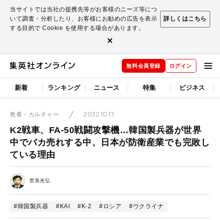
当サイトでは当社の提携先等がお客様のニーズ等につ
いて調査・分析したり、お客様にお勧めの広告を表示
詳しくはこちら
する目的で Cookie を使用する場合があります。
×
無料会員登録
ログイン
新着
ランキング
ニュース
特集
ビジネス
2022.10.17
教養・カルチャー
K2戦車、FA-50戦闘攻撃機…韓国製兵器が世界
中でバカ売れする中、日本が防衛産業でも完敗し
ている理由
世良光弘
#韓国製兵器
#KAI
#K-2
#ロシア
#ウクライナ