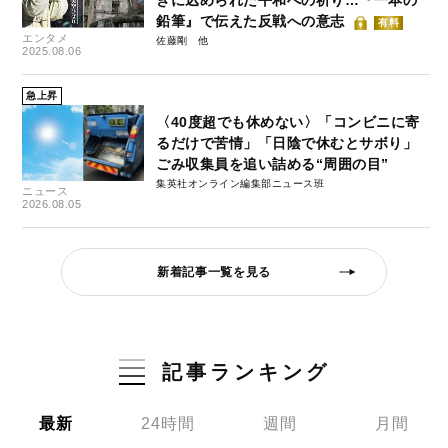
きに込められた平和への祈り…『一本の
鉛筆』で伝えた反戦への意志
有料
エンタメ
佐藤剛
2025.08.06
急上昇
〈40度超でも休めない〉「コンビニに寄
るだけで苦情」「日陰で休むとサボり」
ごみ収集員を追い詰める“周囲の目”
集英社オンライン編集部ニュース班
ニュース
2026.08.05
新着記事一覧を見る
記事ランキング
最新
24時間
週間
月間