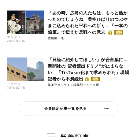
「あの時、広島の人たちは、もっと熱か
ったのでしょうね」美空ひばりのつぶや
きに込められた平和への祈り…『一本の
鉛筆』で伝えた反戦への意志
有料
エンタメ
佐藤剛
2025.08.06
「日経に紹介してほしい」が合言葉に…
新聞社の“記者流出ドミノ”が止まらな
い 「TikToker化まで求められた」現場
記者から不満続出
有料
ニュース
集英社オンライン編集部ニュース班
2026.07.18
会員限定記事一覧を見る