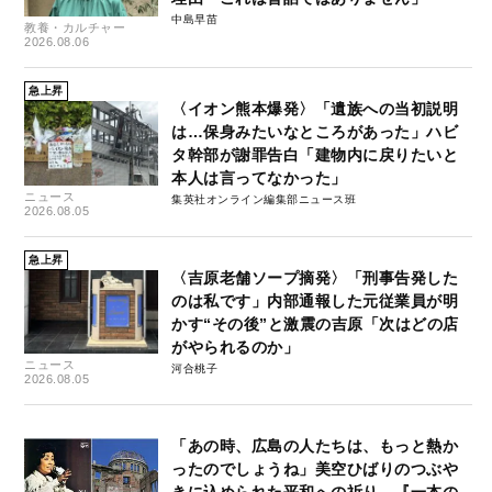
中島早苗
教養・カルチャー
2026.08.06
急上昇
〈イオン熊本爆発〉「遺族への当初説明
は…保身みたいなところがあった」ハビ
タ幹部が謝罪告白「建物内に戻りたいと
本人は言ってなかった」
ニュース
集英社オンライン編集部ニュース班
2026.08.05
急上昇
〈吉原老舗ソープ摘発〉「刑事告発した
のは私です」内部通報した元従業員が明
かす“その後”と激震の吉原「次はどの店
がやられるのか」
ニュース
河合桃子
2026.08.05
「あの時、広島の人たちは、もっと熱か
ったのでしょうね」美空ひばりのつぶや