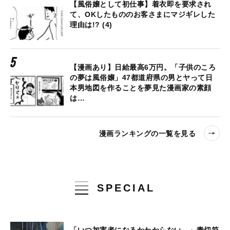
【風俗嬢として初仕事】着衣即を要求され
て、OKしたもののお客さまにマジギレした
理由は!? (4)
【漫画あり】日給最高6万円。「子供のころ
の夢は風俗嬢」47都道府県の男とヤって日
本男地図を作ることを夢見た漫画家の素顔
は…
漫画ランキングの一覧を見る
SPECIAL
「いつ加害者になるかわからない…」青切符