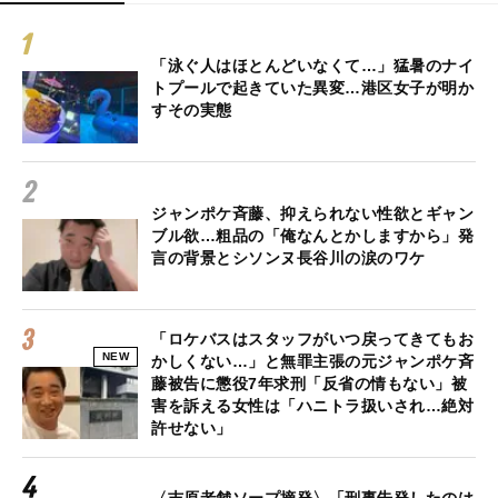
「泳ぐ人はほとんどいなくて…」猛暑のナイ
トプールで起きていた異変…港区女子が明か
すその実態
ジャンポケ斉藤、抑えられない性欲とギャン
ブル欲…粗品の「俺なんとかしますから」発
言の背景とシソンヌ長谷川の涙のワケ
「ロケバスはスタッフがいつ戻ってきてもお
NEW
かしくない…」と無罪主張の元ジャンポケ斉
藤被告に懲役7年求刑「反省の情もない」被
害を訴える女性は「ハニトラ扱いされ…絶対
許せない」