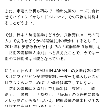
また、市場の分析も巧みで、輸出先国のニーズに合わ
せてハイエンドからミドルレンジまでの武器を開発す
ることがうまい。
では、日本の防衛産業はどうか。兵器売買＝「死の商
人」であるかどうかの議論は別の機会にするとして、
2014年に安倍政権がそれまでの「武器輸出３原則」を
「防衛装備移転３原則」へと変えたことで、今では一
部の武器輸出は可能となっている。
にもかかわらず「MADE IN JAPAN」の兵器は2020年
８月にフィリピンが警戒管制レーダーを購入したのが
目立つくらいで、めぼしい商談は成立していない。
「防衛装備移転３原則」でも輸出は「救難」、「輸
送」、「警戒」、「監視」、「掃海」の５任務に限る
という制約があるとはいえ、防衛装備の輸出ビジネス
は韓国に完敗していると言えよう。