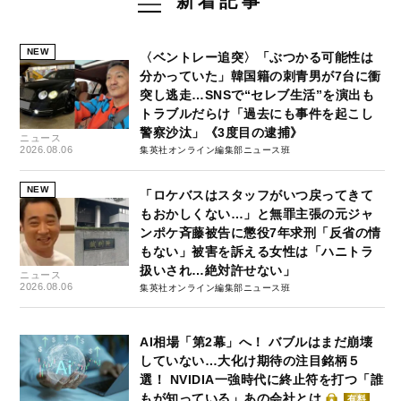
新着記事
NEW
〈ベントレー追突〉「ぶつかる可能性は
分かっていた」韓国籍の刺青男が7台に衝
突し逃走…SNSで“セレブ生活”を演出も
トラブルだらけ「過去にも事件を起こし
警察沙汰」《3度目の逮捕》
ニュース
2026.08.06
集英社オンライン編集部ニュース班
NEW
「ロケバスはスタッフがいつ戻ってきて
もおかしくない…」と無罪主張の元ジャ
ンポケ斉藤被告に懲役7年求刑「反省の情
もない」被害を訴える女性は「ハニトラ
扱いされ…絶対許せない」
ニュース
2026.08.06
集英社オンライン編集部ニュース班
AI相場「第2幕」へ！ バブルはまだ崩壊
していない…大化け期待の注目銘柄５
選！ NVIDIA一強時代に終止符を打つ「誰
もが知っている」あの会社とは
有料