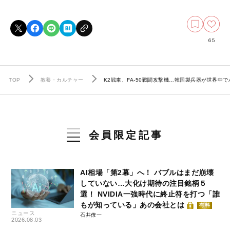
65
TOP
教養・カルチャー
K2戦車、FA-50戦闘攻撃機…韓国製兵器が世界
会員限定記事
AI相場「第2幕」へ！ バブルはまだ崩壊
していない…大化け期待の注目銘柄５
選！ NVIDIA一強時代に終止符を打つ「誰
もが知っている」あの会社とは
有料
ニュース
石井僚一
2026.08.03