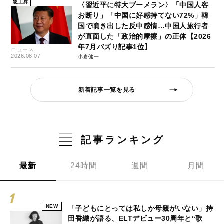
急上昇
〈習近平に特大ブーメラン〉「中国人客
お断り」「中国に好感持てない72%」韓
国で噴き出した反中感情…中国人旅行者
が直面した「政治的摩擦」の正体【2026
年7月バズり記事1位】
ニュース
2026.08.07
小倉健一
新着記事一覧を見る
記事ランキング
最新
24時間
週間
月間
NEW
「子どもにとっては私しか母親がいない」持
田香織が語る、ELTデビュー30周年と“歌