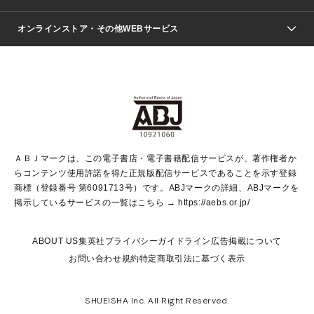
ジャンプSQ.
Seventeen
週刊ヤングジャンプ
オンラインストア・その他WEBサービス
文芸・文庫・総合
芸能・情報・スポーツ
少女マンガ
Vジャンプ
non-no Web
ヤングジャンプ定期購読デジタル
すばる
Myojo
オンラインストア
りぼん
学芸・ノンフィクション・新書
最強ジャンプ
女性マンガ
@BAILA
ヤンジャン＋
小説すばる
週プレNEWS
マーガレット
集英社OTOコンテンツ
集英社 学芸編集部
少年ジャンプ＋
その他WEBサービス
クッキー
ライトノベル・ノベライズ
MAQUIA ONLINE
となりのヤングジャンプ
集英社 文芸ステーション
週プレ グラジャパ！
別冊マーガレット
SHUEISHA MANGA-ART HERITAGE
集英社 ビジネス書
ゼブラック
ココハナ
SHUEISHA ADNAVI
SPUR.JP
集英社Webマガジン Cobalt
グランドジャンプ
web 集英社文庫
キッズ
web Sportiva
マンガMee
ジャンプキャラクターズストア
集英社新書
ジャンプルーキー！
月刊オフィスユー
ＡＢＪマークは、この電子書店・電子書籍配信サービスが、著作権者か
EDITOR'S LAB
LEE
集英社オレンジ文庫
ウルトラジャンプ
青春と読書
パラスポ＋！
らコンテンツ使用許諾を得た正規版配信サービスであることを示す登録
集英社みらい文庫
リマコミ＋
HAPPY PLUS STORE
集英社新書プラス
ジャンプTOON
商標（登録番号 第6091713号）です。ABJマークの詳細、ABJマークを
Marisol
シフォン文庫
アジア人物史
S-KIDS.LAND
マンガMeets
掲示しているサービスの一覧はこちら →
https://aebs.or.jp/
shueisha vox
よみタイ
S-MANGA
Web éclat
ダッシュエックス文庫
LEEマルシェ
kotoba
集英社ジャンプリミックス
ABOUT US
集英社プライバシーガイドライン
広告掲載について
T JAPAN:The New York Times Style Magazine
JUMP j BOOKS
お問い合わせ
規約
特定商取引法に基づく表示
SHOP Marisol
e!集英社
集英社コミック文庫
集英社女性誌ポータル
éclat premium
imidas
MEN'S NON-NO WEB
SHUEISHA Inc. All Right Reserved.