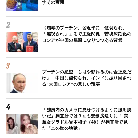
すその実態
〈屈辱のプーチン〉習近平に「値切られ」
「無視され」まるで主従関係…苦境深刻化の
ロシアが中国の属国になりつつある背景
プーチンの絶望「もはや頼れるのは金正恩だ
け」…中国に値切られ、インドに振り回され
る“大国ロシア”の悲しい現実
「独房内のカメラに見せつけるように服を脱
いだ」拘置所では３回も懲罰房送りに！ 美
魔女グラドル岩本和子（48）が拘置所で見
た「この世の地獄」