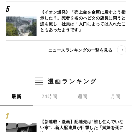
《イオン爆発》「売上金を金庫に戻すよう指
示した？」死者２名のハビタの店長に問うと
涙を流し…社員は「入口によっては入れたこ
ともあったようです」
ニュースランキングの一覧を見る
漫画ランキング
最新
24時間
週間
月間
【新連載・漫画】配達先は“誰も住んでいな
い家”…新人配達員が目撃した「姉妹を死に