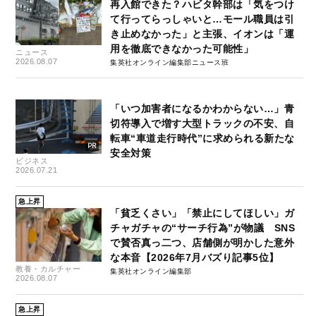
再入館できた？ハビタ幹部は「気をつけ
て行ってらっしゃいと…モール職員は引
き止めなかった」と主張、イオンは「運
用を徹底できなかった可能性」
ニュース
2026.08.07
集英社オンライン編集部ニュース班
「いつ加害者になるかわからない…」青
切符導入で増す大型トラックの不安、自
転車“車道走行時代”に求められる新たな
安全対策
ビジネス
2026.07.21
急上昇
「貧乏くさい」「禁止にしてほしい」ガ
チャガチャの“サーチ行為”が物議 SNS
で賛否真っ二つ、店舗側が明かした意外
な本音【2026年7月バズり記事5位】
教養・カルチャー
集英社オンライン編集部
2026.08.07
急上昇