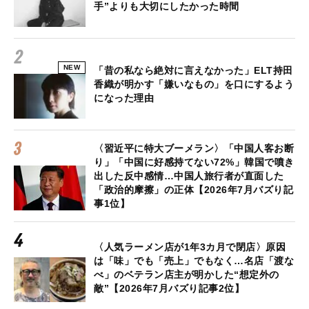
手”よりも大切にしたかった時間
NEW
「昔の私なら絶対に言えなかった」ELT持田
香織が明かす「嫌いなもの」を口にするよう
になった理由
〈習近平に特大ブーメラン〉「中国人客お断
り」「中国に好感持てない72%」韓国で噴き
出した反中感情…中国人旅行者が直面した
「政治的摩擦」の正体【2026年7月バズり記
事1位】
〈人気ラーメン店が1年3カ月で閉店〉原因
は「味」でも「売上」でもなく…名店「渡な
べ」のベテラン店主が明かした“想定外の
敵”【2026年7月バズり記事2位】