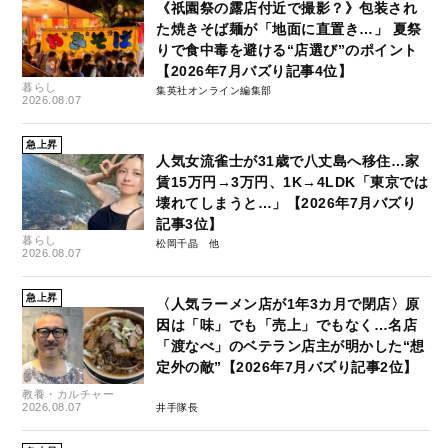
《祇園祭の露店付近で撮影？》包装され
た焼きそば麺が「地面に直置き…」 夏祭
りで食中毒を避ける“店選び”のポイント
【2026年7月バズり記事4位】
暮らし
集英社オンライン編集部
2026.08.07
急上昇
人気女流雀士が31歳で八丈島へ移住…家
賃15万円→3万円、1K→4LDK「東京では
壊れてしまうと…」【2026年7月バズり
記事3位】
暮らし
松岡千晶
2026.08.07
急上昇
〈人気ラーメン店が1年3カ月で閉店〉原
因は「味」でも「売上」でもなく…名店
「渡なべ」のベテラン店主が明かした“想
定外の敵”【2026年7月バズり記事2位】
教養・カルチャー
2026.08.07
井手隊長