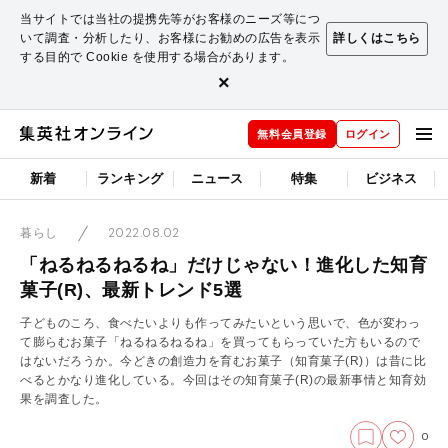
当サイトでは当社の提携先等がお客様のニーズ等につ
いて調査・分析したり、お客様にお勧めの広告を表示
詳しくはこちら
する目的で Cookie を使用する場合があります。
×
無料会員登録
ログイン
新着
ランキング
ニュース
特集
ビジネス
2022.08.02
暮らし
「ねるねるねるね」だけじゃない！進化した知育
菓子(R)、最新トレンド5選
子どものころ、食べたいよりも作ってみたいという思いで、色が変わっ
て膨らむお菓子「ねるねるねるね」を買ってもらっていた方もいるので
はないだろうか。今どきの創造力を育むお菓子（知育菓子(R)）は昔に比
べるとかなり進化している。今回はその知育菓子(R)の最新事情と知育効
果を調査した。
0