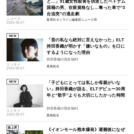
と…」91歳女性殺害を供述したベトナム
国籍の男、在留資格なし…奪った車で“3
台追突”の逃走劇
ニュース
集英社オンライン編集部ニュース班
2026.08.07
NEW
「昔の私なら絶対に言えなかった」ELT
持田香織が明かす「嫌いなもの」を口に
するようになった理由
持田香織の現在地#2
エンタメ
黒島暁生
2026.08.07
NEW
「子どもにとっては私しか母親がいな
い」持田香織が語る、ELTデビュー30周
年と“歌手”よりも大切にしたかった時間
持田香織の現在地#1
エンタメ
2026.08.07
黒島暁生
急上昇
《イオンモール熊本爆発》避難後になぜ