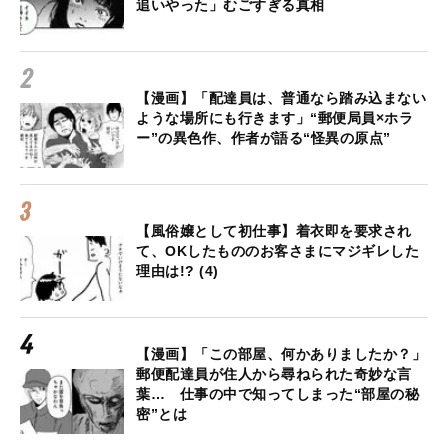
追いやった」むごすぎる真相
【漫画】「配達員は、普通なら踏み込まない
ような場所にも行きます」“郵便局員×ホラ
ー”の異色作、作者が語る“怪異の原点”
【風俗嬢として初仕事】着衣即を要求され
て、OKしたもののお客さまにマジギレした
理由は!? (4)
【漫画】「この部屋、何かありましたか？」
郵便配達員が住人から尋ねられた奇妙な言
葉… 仕事の中で知ってしまった“部屋の秘
密”とは