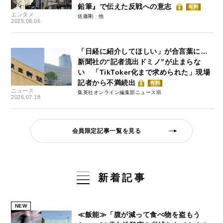
鉛筆』で伝えた反戦への意志
有料
エンタメ
佐藤剛
2025.08.06
「日経に紹介してほしい」が合言葉に…
新聞社の“記者流出ドミノ”が止まらな
い 「TikToker化まで求められた」現場
記者から不満続出
有料
ニュース
集英社オンライン編集部ニュース班
2026.07.18
会員限定記事一覧を見る
新着記事
NEW
≪飯能≫「腹が減って食べ物を盗もう