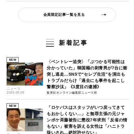
会員限定記事一覧を見る
新着記事
NEW
〈ベントレー追突〉「ぶつかる可能性は
分かっていた」韓国籍の刺青男が7台に衝
突し逃走…SNSで“セレブ生活”を演出も
トラブルだらけ「過去にも事件を起こし
警察沙汰」《3度目の逮捕》
ニュース
2026.08.06
集英社オンライン編集部ニュース班
NEW
「ロケバスはスタッフがいつ戻ってきて
もおかしくない…」と無罪主張の元ジャ
ンポケ斉藤被告に懲役7年求刑「反省の情
もない」被害を訴える女性は「ハニトラ
扱いされ…絶対許せない」