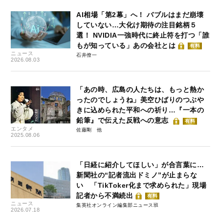
AI相場「第2幕」へ！ バブルはまだ崩壊
していない…大化け期待の注目銘柄５
選！ NVIDIA一強時代に終止符を打つ「誰
もが知っている」あの会社とは
有料
ニュース
石井僚一
2026.08.03
「あの時、広島の人たちは、もっと熱か
ったのでしょうね」美空ひばりのつぶや
きに込められた平和への祈り…『一本の
鉛筆』で伝えた反戦への意志
有料
エンタメ
佐藤剛
2025.08.06
「日経に紹介してほしい」が合言葉に…
新聞社の“記者流出ドミノ”が止まらな
い 「TikToker化まで求められた」現場
記者から不満続出
有料
ニュース
集英社オンライン編集部ニュース班
2026.07.18