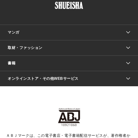
マンガ
取材・ファッション
少年マンガ
週刊少年ジャンプ
書籍
ファッション・美容
青年マンガ
ジャンプSQ.
Seventeen
週刊ヤングジャンプ
オンラインストア・その他WEBサービス
文芸・文庫・総合
芸能・情報・スポーツ
少女マンガ
Vジャンプ
non-no Web
ヤングジャンプ定期購読デジタル
すばる
Myojo
オンラインストア
りぼん
学芸・ノンフィクション・新書
最強ジャンプ
女性マンガ
@BAILA
ヤンジャン＋
小説すばる
週プレNEWS
マーガレット
集英社OTOコンテンツ
集英社 学芸編集部
少年ジャンプ＋
その他WEBサービス
クッキー
ライトノベル・ノベライズ
MAQUIA ONLINE
となりのヤングジャンプ
集英社 文芸ステーション
週プレ グラジャパ！
別冊マーガレット
SHUEISHA MANGA-ART HERITAGE
集英社 ビジネス書
ゼブラック
ココハナ
SHUEISHA ADNAVI
SPUR.JP
集英社Webマガジン Cobalt
グランドジャンプ
web 集英社文庫
キッズ
web Sportiva
マンガMee
ジャンプキャラクターズストア
集英社新書
ジャンプルーキー！
月刊オフィスユー
ＡＢＪマークは、この電子書店・電子書籍配信サービスが、著作権者か
EDITOR'S LAB
LEE
集英社オレンジ文庫