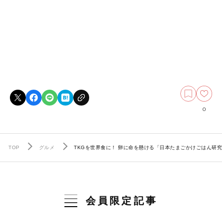
0
TOP
グルメ
TKGを世界食に！ 卵に命を懸ける「日本たまごかけごはん研
会員限定記事