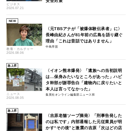
安全対策
ビジネス
2026.07.21
NEW
〈元TBSアナが「被爆体験伝承者」に〉
長峰由紀さんが81年前の広島を語り継ぐ
理由「これは昔話ではありません」
中島早苗
教養・カルチャー
2026.08.06
急上昇
〈イオン熊本爆発〉「遺族への当初説明
は…保身みたいなところがあった」ハビ
タ幹部が謝罪告白「建物内に戻りたいと
本人は言ってなかった」
ニュース
集英社オンライン編集部ニュース班
2026.08.05
急上昇
〈吉原老舗ソープ摘発〉「刑事告発した
のは私です」内部通報した元従業員が明
かす“その後”と激震の吉原「次はどの店