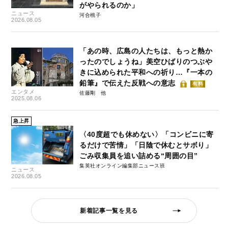
がやられるのか」
ニュース
河合桃子
2026.08.05
「あの時、広島の人たちは、もっと熱か
ったのでしょうね」美空ひばりのつぶや
きに込められた平和への祈り…『一本の
鉛筆』で伝えた反戦への意志
有料
エンタメ
佐藤剛
2025.08.06
急上昇
〈40度超でも休めない〉「コンビニに寄
るだけで苦情」「日陰で休むとサボり」
ごみ収集員を追い詰める“周囲の目”
集英社オンライン編集部ニュース班
ニュース
2026.08.05
新着記事一覧を見る