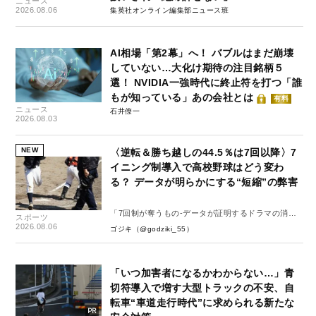
ニュース
2026.08.06
集英社オンライン編集部ニュース班
AI相場「第2幕」へ！ バブルはまだ崩壊
していない…大化け期待の注目銘柄５
選！ NVIDIA一強時代に終止符を打つ「誰
もが知っている」あの会社とは
有料
ニュース
石井僚一
2026.08.03
NEW
〈逆転＆勝ち越しの44.5％は7回以降〉7
イニング制導入で高校野球はどう変わ
る？ データが明らかにする“短縮”の弊害
「7回制が奪うもの-データが証明するドラマの消
スポーツ
失-」
2026.08.06
ゴジキ（@godziki_55）
「いつ加害者になるかわからない…」青
切符導入で増す大型トラックの不安、自
転車“車道走行時代”に求められる新たな