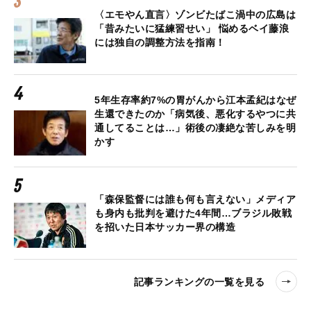
〈エモやん直言〉ゾンビたばこ渦中の広島は
「昔みたいに猛練習せい」 悩めるベイ藤浪
には独自の調整方法を指南！
5年生存率約7%の胃がんから江本孟紀はなぜ
生還できたのか「病気後、悪化するやつに共
通してることは…」術後の凄絶な苦しみを明
かす
「森保監督には誰も何も言えない」メディア
も身内も批判を避けた4年間…ブラジル敗戦
を招いた日本サッカー界の構造
記事ランキングの一覧を見る