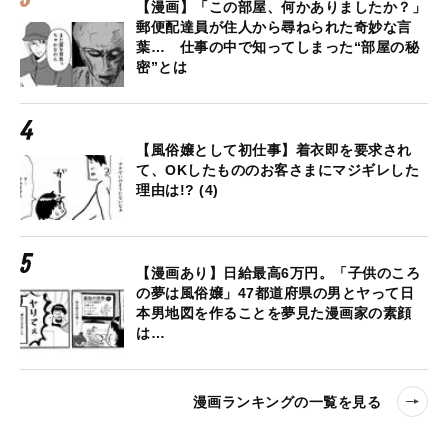
【漫画】「この部屋、何かありましたか？」
郵便配達員が住人から尋ねられた奇妙な言
葉… 仕事の中で知ってしまった“部屋の秘
密”とは
【風俗嬢として初仕事】着衣即を要求され
て、OKしたもののお客さまにマジギレした
理由は!? (4)
【漫画あり】日給最高6万円。「子供のころ
の夢は風俗嬢」47都道府県の男とヤって日
本男地図を作ることを夢見た漫画家の素顔
は…
漫画ランキングの一覧を見る