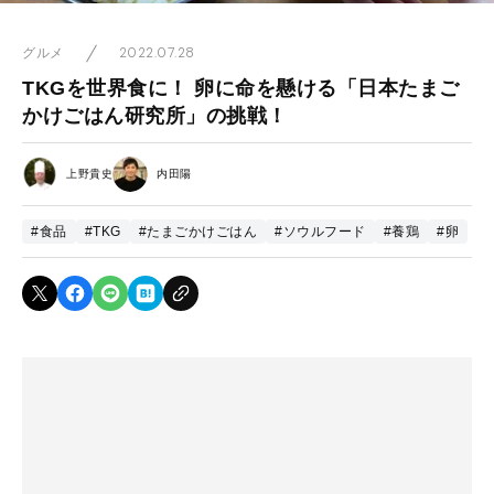
2022.07.28
グルメ
TKGを世界食に！ 卵に命を懸ける「日本たまご
かけごはん研究所」の挑戦！
上野貴史
内田陽
#食品
#TKG
#たまごかけごはん
#ソウルフード
#養鶏
#卵