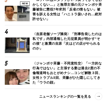
NEW
かしくない…」と無罪主張の元ジャンポケ斉
藤被告に懲役7年求刑「反省の情もない」被
害を訴える女性は「ハニトラ扱いされ…絶対
許せない」
〈吉原老舗ソープ摘発〉「刑事告発したのは
私です」内部通報した元従業員が明かす“そ
の後”と激震の吉原「次はどの店がやられる
のか」
〈ジャンポケ斉藤・不同意性交〉「一方的な
行為ではない」と主張する妻は過去2度の不
倫報道時もおとがめナシ…コンビ解散３回、
女性トラブル3回、斉藤がひた隠しにしてき
た「ウラの顔」
ニュースランキングの一覧を見る