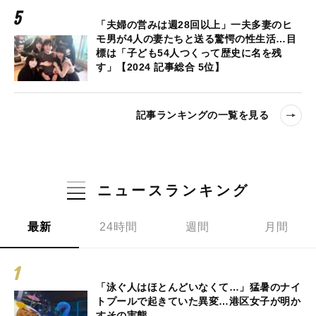
「夫婦の営みは週28回以上」一夫多妻のヒ
モ男が4人の妻たちと送る驚愕の性生活…目
標は「子ども54人つくって歴史に名を残
す」【2024 記事総合 5位】
記事ランキングの一覧を見る
ニュースランキング
最新
24時間
週間
月間
「泳ぐ人はほとんどいなくて…」猛暑のナイ
トプールで起きていた異変…港区女子が明か
すその実態