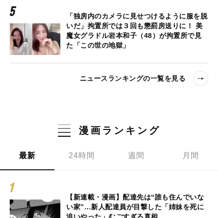
「独房内のカメラに見せつけるように服を脱
いだ」拘置所では３回も懲罰房送りに！ 美
魔女グラドル岩本和子（48）が拘置所で見
た「この世の地獄」
ニュースランキングの一覧を見る
漫画ランキング
最新
24時間
週間
月間
【新連載・漫画】配達先は“誰も住んでいな
い家”…新人配達員が目撃した「姉妹を死に
追いやった」むごすぎる真相