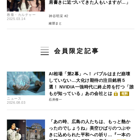
肩書きに近づいてきた人もいますが…」
教養・カルチャー
神谷明采 #2
2025.03.14
綾部まと
会員限定記事
AI相場「第2幕」へ！ バブルはまだ崩壊
していない…大化け期待の注目銘柄５
選！ NVIDIA一強時代に終止符を打つ「誰
もが知っている」あの会社とは
有料
ニュース
石井僚一
2026.08.03
「あの時、広島の人たちは、もっと熱か
ったのでしょうね」美空ひばりのつぶや
きに込められた平和への祈り…『一本の