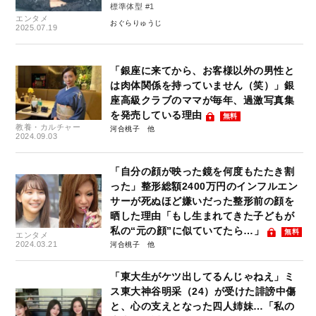
標準体型 #1
エンタメ
おぐらりゅうじ
2025.07.19
「銀座に来てから、お客様以外の男性と
は肉体関係を持っていません（笑）」銀
座高級クラブのママが毎年、過激写真集
を発売している理由
無料
教養・カルチャー
河合桃子
2024.09.03
「自分の顔が映った鏡を何度もたたき割
った」整形総額2400万円のインフルエン
サーが死ぬほど嫌いだった整形前の顔を
晒した理由「もし生まれてきた子どもが
私の“元の顔”に似ていてたら…」
無料
エンタメ
2024.03.21
河合桃子
「東大生がケツ出してるんじゃねえ」ミ
ス東大神谷明采（24）が受けた誹謗中傷
と、心の支えとなった四人姉妹…「私の