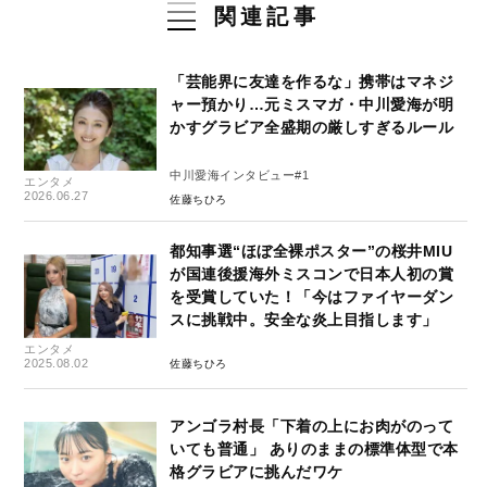
関連記事
「芸能界に友達を作るな」携帯はマネジ
ャー預かり…元ミスマガ・中川愛海が明
かすグラビア全盛期の厳しすぎるルール
中川愛海インタビュー#1
エンタメ
2026.06.27
佐藤ちひろ
都知事選“ほぼ全裸ポスター”の桜井MIU
が国連後援海外ミスコンで日本人初の賞
を受賞していた！「今はファイヤーダン
スに挑戦中。安全な炎上目指します」
エンタメ
2025.08.02
佐藤ちひろ
アンゴラ村長「下着の上にお肉がのって
いても普通」 ありのままの標準体型で本
格グラビアに挑んだワケ