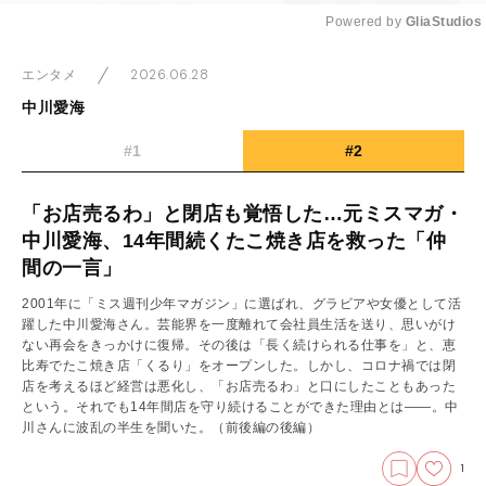
Powered by 
GliaStudios
Mute
2026.06.28
エンタメ
中川愛海
#1
#2
「お店売るわ」と閉店も覚悟した…元ミスマガ・
中川愛海、14年間続くたこ焼き店を救った「仲
間の一言」
2001年に「ミス週刊少年マガジン」に選ばれ、グラビアや女優として活
躍した中川愛海さん。芸能界を一度離れて会社員生活を送り、思いがけ
ない再会をきっかけに復帰。その後は「長く続けられる仕事を」と、恵
比寿でたこ焼き店「くるり」をオープンした。しかし、コロナ禍では閉
店を考えるほど経営は悪化し、「お店売るわ」と口にしたこともあった
という。それでも14年間店を守り続けることができた理由とは――。中
川さんに波乱の半生を聞いた。
（前後編の後編）
1