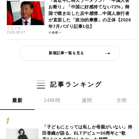
〈習近平に特大ブーメラン〉「中国人客
お断り」「中国に好感持てない72%」韓
国で噴き出した反中感情…中国人旅行者
が直面した「政治的摩擦」の正体【2026
年7月バズり記事1位】
ニュース
2026.08.07
小倉健一
新着記事一覧を見る
記事ランキング
最新
24時間
週間
月間
「子どもにとっては私しか母親がいない」持
田香織が語る、ELTデビュー30周年と“歌