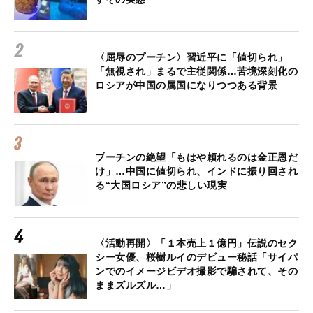
〈屈辱のプーチン〉習近平に「値切られ」
「無視され」まるで主従関係…苦境深刻化の
ロシアが中国の属国になりつつある背景
プーチンの絶望「もはや頼れるのは金正恩だ
け」…中国に値切られ、インドに振り回され
る“大国ロシア”の悲しい現実
〈活動再開〉「１本売上１億円」伝説のセク
シー女優、桜樹ルイのデビュー秘話「サイパ
ンでのイメージビデオ撮影で騙されて、その
ままズルズル…」