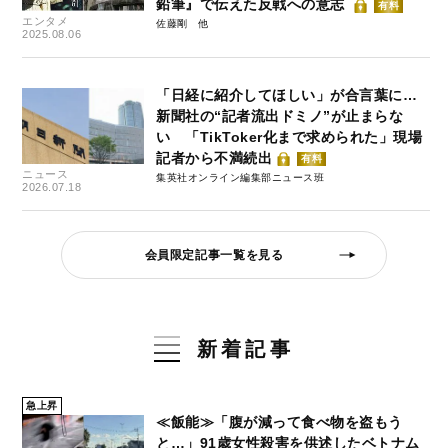
鉛筆』で伝えた反戦への意志
有料
エンタメ
佐藤剛
2025.08.06
「日経に紹介してほしい」が合言葉に…
新聞社の“記者流出ドミノ”が止まらな
い 「TikToker化まで求められた」現場
記者から不満続出
有料
ニュース
集英社オンライン編集部ニュース班
2026.07.18
会員限定記事一覧を見る
新着記事
急上昇
≪飯能≫「腹が減って食べ物を盗もう
と…」91歳女性殺害を供述したベトナム