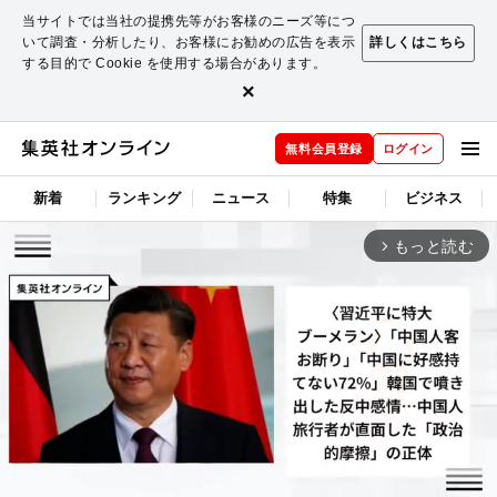
当サイトでは当社の提携先等がお客様のニーズ等につ
いて調査・分析したり、お客様にお勧めの広告を表示
詳しくはこちら
する目的で Cookie を使用する場合があります。
×
無料会員登録
ログイン
新着
ランキング
ニュース
特集
ビジネス
もっと読む
arrow_forward_ios