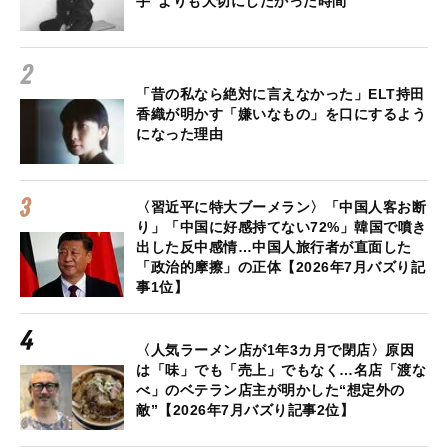
手”よりも大切にしたかった時間
「昔の私なら絶対に言えなかった」ELT持田
香織が明かす「嫌いなもの」を口にするよう
になった理由
〈習近平に特大ブーメラン〉「中国人客お断
り」「中国に好感持てない72%」韓国で噴き
出した反中感情…中国人旅行者が直面した
「政治的摩擦」の正体【2026年7月バズり記
事1位】
〈人気ラーメン店が1年3カ月で閉店〉原因
は「味」でも「売上」でもなく…名店「渡な
べ」のベテラン店主が明かした“想定外の
敵”【2026年7月バズり記事2位】