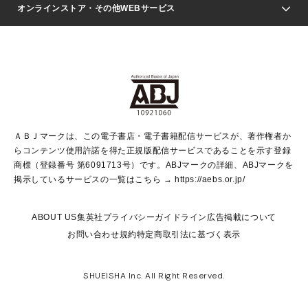
Seventeen
週刊ヤングジャンプ
オンラインストア・その他WEBサービス
文芸・文庫・総合
芸能・情報・スポーツ
少女マンガ
Vジャンプ
non-no Web
ヤングジャンプ定期購読デジタル
すばる
Myojo
オンラインストア
りぼん
学芸・ノンフィクション・新書
最強ジャンプ
女性マンガ
@BAILA
ヤンジャン＋
小説すばる
週プレNEWS
マーガレット
集英社OTOコンテンツ
集英社 学芸編集部
少年ジャンプ＋
その他WEBサービス
クッキー
ライトノベル・ノベライズ
MAQUIA ONLINE
となりのヤングジャンプ
集英社 文芸ステーション
週プレ グラジャパ！
別冊マーガレット
SHUEISHA MANGA-ART HERITAGE
集英社 ビジネス書
ゼブラック
ココハナ
SHUEISHA ADNAVI
SPUR.JP
集英社Webマガジン Cobalt
グランドジャンプ
web 集英社文庫
キッズ
web Sportiva
マンガMee
ジャンプキャラクターズストア
集英社新書
ジャンプルーキー！
月刊オフィスユー
ＡＢＪマークは、この電子書店・電子書籍配信サービスが、著作権者か
EDITOR'S LAB
LEE
集英社オレンジ文庫
ウルトラジャンプ
青春と読書
パラスポ＋！
らコンテンツ使用許諾を得た正規版配信サービスであることを示す登録
集英社みらい文庫
リマコミ＋
HAPPY PLUS STORE
集英社新書プラス
ジャンプTOON
商標（登録番号 第6091713号）です。ABJマークの詳細、ABJマークを
Marisol
シフォン文庫
アジア人物史
S-KIDS.LAND
マンガMeets
掲示しているサービスの一覧はこちら →
https://aebs.or.jp/
shueisha vox
よみタイ
S-MANGA
Web éclat
ダッシュエックス文庫
LEEマルシェ
kotoba
集英社ジャンプリミックス
ABOUT US
集英社プライバシーガイドライン
広告掲載について
T JAPAN:The New York Times Style Magazine
JUMP j BOOKS
お問い合わせ
規約
特定商取引法に基づく表示
SHOP Marisol
e!集英社
集英社コミック文庫
集英社女性誌ポータル
éclat premium
imidas
MEN'S NON-NO WEB
SHUEISHA Inc. All Right Reserved.
mirabella
UOMO