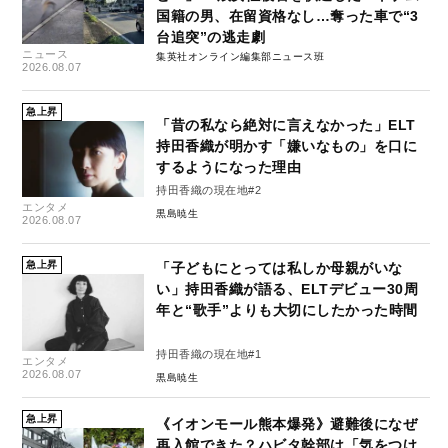
国籍の男、在留資格なし…奪った車で“3
台追突”の逃走劇
ニュース
集英社オンライン編集部ニュース班
2026.08.07
急上昇
「昔の私なら絶対に言えなかった」ELT
持田香織が明かす「嫌いなもの」を口に
するようになった理由
持田香織の現在地#2
エンタメ
黒島暁生
2026.08.07
急上昇
「子どもにとっては私しか母親がいな
い」持田香織が語る、ELTデビュー30周
年と“歌手”よりも大切にしたかった時間
持田香織の現在地#1
エンタメ
2026.08.07
黒島暁生
急上昇
《イオンモール熊本爆発》避難後になぜ
再入館できた？ハビタ幹部は「気をつけ