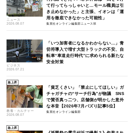
て行ってらっしゃいと…モール職員は引
き止めなかった」と主張、イオンは「運
用を徹底できなかった可能性」
ニュース
2026.08.07
集英社オンライン編集部ニュース班
「いつ加害者になるかわからない…」青
切符導入で増す大型トラックの不安、自
転車“車道走行時代”に求められる新たな
安全対策
ビジネス
2026.07.21
急上昇
「貧乏くさい」「禁止にしてほしい」ガ
チャガチャの“サーチ行為”が物議 SNS
で賛否真っ二つ、店舗側が明かした意外
な本音【2026年7月バズり記事5位】
教養・カルチャー
集英社オンライン編集部
2026.08.07
急上昇
《祇園祭の露店付近で撮影？》包装され