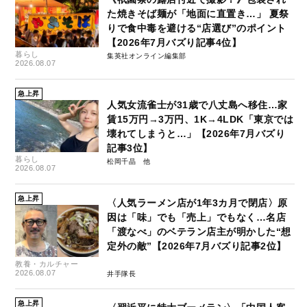
た焼きそば麺が「地面に直置き…」 夏祭
りで食中毒を避ける“店選び”のポイント
【2026年7月バズり記事4位】
暮らし
集英社オンライン編集部
2026.08.07
急上昇
人気女流雀士が31歳で八丈島へ移住…家
賃15万円→3万円、1K→4LDK「東京では
壊れてしまうと…」【2026年7月バズり
記事3位】
暮らし
松岡千晶
2026.08.07
急上昇
〈人気ラーメン店が1年3カ月で閉店〉原
因は「味」でも「売上」でもなく…名店
「渡なべ」のベテラン店主が明かした“想
定外の敵”【2026年7月バズり記事2位】
教養・カルチャー
2026.08.07
井手隊長
急上昇