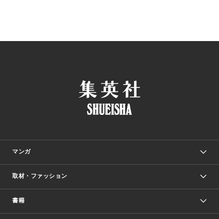
マンガ
取材・ファッション
少年マンガ
週刊少年ジャンプ
書籍
ファッション・美容
青年マンガ
ジャンプSQ.