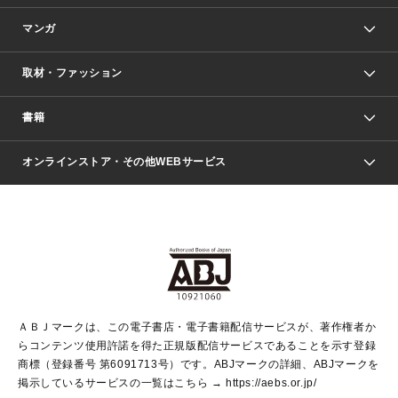
マンガ
取材・ファッション
少年マンガ
週刊少年ジャンプ
書籍
ファッション・美容
青年マンガ
ジャンプSQ.
Seventeen
週刊ヤングジャンプ
オンラインストア・その他WEBサービス
文芸・文庫・総合
芸能・情報・スポーツ
少女マンガ
Vジャンプ
non-no Web
ヤングジャンプ定期購読デジタル
すばる
Myojo
オンラインストア
りぼん
学芸・ノンフィクション・新書
最強ジャンプ
女性マンガ
@BAILA
ヤンジャン＋
小説すばる
週プレNEWS
マーガレット
集英社OTOコンテンツ
集英社 学芸編集部
少年ジャンプ＋
その他WEBサービス
クッキー
ライトノベル・ノベライズ
MAQUIA ONLINE
となりのヤングジャンプ
集英社 文芸ステーション
週プレ グラジャパ！
別冊マーガレット
SHUEISHA MANGA-ART HERITAGE
集英社 ビジネス書
ゼブラック
ココハナ
SHUEISHA ADNAVI
SPUR.JP
集英社Webマガジン Cobalt
グランドジャンプ
web 集英社文庫
キッズ
web Sportiva
マンガMee
ジャンプキャラクターズストア
集英社新書
ジャンプルーキー！
月刊オフィスユー
ＡＢＪマークは、この電子書店・電子書籍配信サービスが、著作権者か
EDITOR'S LAB
LEE
集英社オレンジ文庫
ウルトラジャンプ
青春と読書
パラスポ＋！
らコンテンツ使用許諾を得た正規版配信サービスであることを示す登録
集英社みらい文庫
リマコミ＋
HAPPY PLUS STORE
集英社新書プラス
ジャンプTOON
商標（登録番号 第6091713号）です。ABJマークの詳細、ABJマークを
Marisol
シフォン文庫
アジア人物史
S-KIDS.LAND
マンガMeets
掲示しているサービスの一覧はこちら →
https://aebs.or.jp/
shueisha vox
よみタイ
S-MANGA