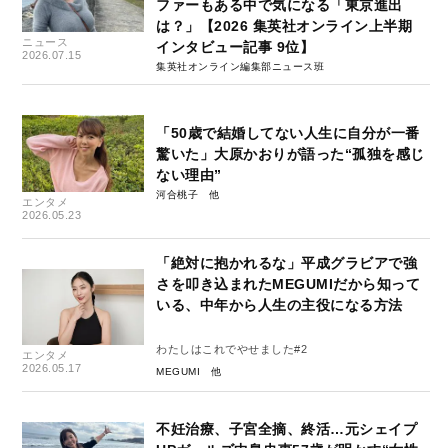
ファーもある中で気になる「東京進出
は？」【2026 集英社オンライン上半期
ニュース
インタビュー記事 9位】
2026.07.15
集英社オンライン編集部ニュース班
「50歳で結婚してない人生に自分が一番
驚いた」大原かおりが語った“孤独を感じ
ない理由”
河合桃子
エンタメ
2026.05.23
「絶対に抱かれるな」平成グラビアで強
さを叩き込まれたMEGUMIだから知って
いる、中年から人生の主役になる方法
わたしはこれでやせました#2
エンタメ
2026.05.17
MEGUMI
不妊治療、子宮全摘、終活…元シェイプ