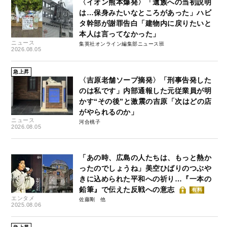
〈イオン熊本爆発〉「遺族への当初説明
は…保身みたいなところがあった」ハビ
タ幹部が謝罪告白「建物内に戻りたいと
本人は言ってなかった」
ニュース
集英社オンライン編集部ニュース班
2026.08.05
急上昇
〈吉原老舗ソープ摘発〉「刑事告発した
のは私です」内部通報した元従業員が明
かす“その後”と激震の吉原「次はどの店
がやられるのか」
ニュース
河合桃子
2026.08.05
「あの時、広島の人たちは、もっと熱か
ったのでしょうね」美空ひばりのつぶや
きに込められた平和への祈り…『一本の
鉛筆』で伝えた反戦への意志
有料
エンタメ
佐藤剛
2025.08.06