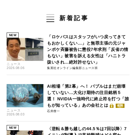
新着記事
NEW
「ロケバスはスタッフがいつ戻ってきて
もおかしくない…」と無罪主張の元ジャ
ンポケ斉藤被告に懲役7年求刑「反省の情
もない」被害を訴える女性は「ハニトラ
扱いされ…絶対許せない」
ニュース
2026.08.06
集英社オンライン編集部ニュース班
AI相場「第2幕」へ！ バブルはまだ崩壊
していない…大化け期待の注目銘柄５
選！ NVIDIA一強時代に終止符を打つ「誰
もが知っている」あの会社とは
有料
ニュース
石井僚一
2026.08.03
NEW
〈逆転＆勝ち越しの44.5％は7回以降〉7
イニング制導入で高校野球はどう変わ