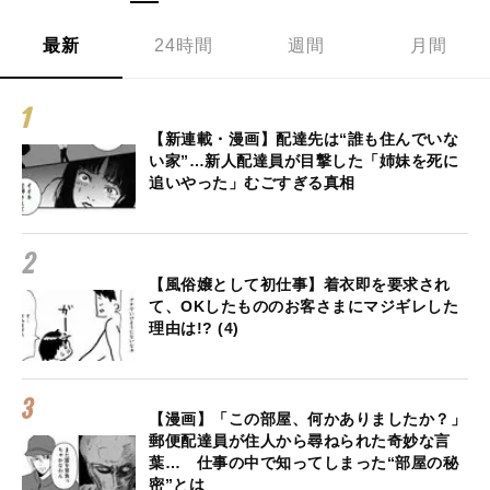
最新
24時間
週間
月間
【新連載・漫画】配達先は“誰も住んでいな
い家”…新人配達員が目撃した「姉妹を死に
追いやった」むごすぎる真相
【風俗嬢として初仕事】着衣即を要求され
て、OKしたもののお客さまにマジギレした
理由は!? (4)
【漫画】「この部屋、何かありましたか？」
郵便配達員が住人から尋ねられた奇妙な言
葉… 仕事の中で知ってしまった“部屋の秘
密”とは