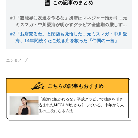
この記事のまとめ
#1
「芸能界に友達を作るな」携帯はマネジャー預かり…元
ミスマガ・中川愛海が明かすグラビア全盛期の厳しすぎ
るルール
#2
「お店売るわ」と閉店も覚悟した…元ミスマガ・中川愛
海、14年間続くたこ焼き店を救った「仲間の一言」
エンタメ
こちらの記事もおすすめ
「絶対に抱かれるな」平成グラビアで強さを叩き
込まれたMEGUMIだから知っている、中年から人
生の主役になる方法