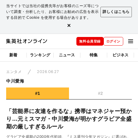
当サイトでは当社の提携先等がお客様のニーズ等につ
いて調査・分析したり、お客様にお勧めの広告を表示
詳しくはこちら
する目的で Cookie を使用する場合があります。
×
無料会員登録
ログイン
新着
ランキング
ニュース
特集
ビジネス
2026.06.27
エンタメ
中川愛海
#1
#2
「芸能界に友達を作るな」携帯はマネジャー預か
り…元ミスマガ・中川愛海が明かすグラビア全盛
期の厳しすぎるルール
グラビア全盛期の2000年代初頭、『ミス週刊少年マガジン』に選ばれ、