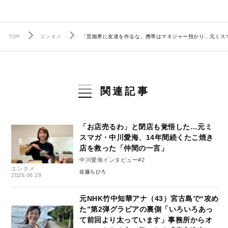
TOP
エンタメ
「芸能界に友達を作るな」携帯はマネジャー預かり…元ミス
関連記事
「お店売るわ」と閉店も覚悟した…元ミ
スマガ・中川愛海、14年間続くたこ焼き
店を救った「仲間の一言」
中川愛海インタビュー#2
エンタメ
佐藤ちひろ
2026.06.28
元NHK竹中知華アナ（43）宮古島で“攻め
た”第2弾グラビアの裏側「いろいろあっ
て前回より太っています」事務所からオ