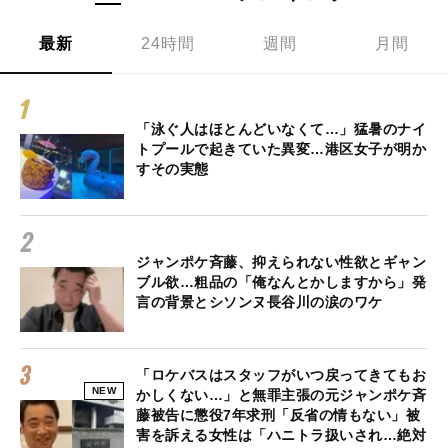
最新
24時間
週間
月間
「泳ぐ人はほとんどいなくて…」猛暑のナイ
トプールで起きていた異変…港区女子が明か
すその実態
ジャンポケ斉藤、抑えられない性欲とギャン
ブル欲…粗品の「俺なんとかしますから」発
言の背景とシソンヌ長谷川の涙のワケ
「ロケバスはスタッフがいつ戻ってきてもお
NEW
かしくない…」と無罪主張の元ジャンポケ斉
藤被告に懲役7年求刑「反省の情もない」被
害を訴える女性は「ハニトラ扱いされ…絶対