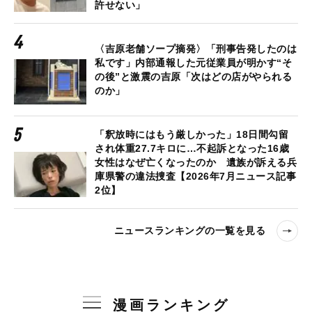
許せない」
〈吉原老舗ソープ摘発〉「刑事告発したのは
私です」内部通報した元従業員が明かす“そ
の後”と激震の吉原「次はどの店がやられる
のか」
「釈放時にはもう厳しかった」18日間勾留
され体重27.7キロに…不起訴となった16歳
女性はなぜ亡くなったのか 遺族が訴える兵
庫県警の違法捜査【2026年7月ニュース記事
2位】
ニュースランキングの一覧を見る
漫画ランキング