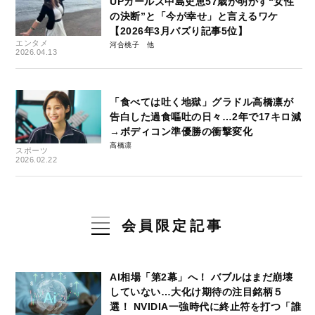
UPガールズ中島史恵57歳が明かす“女性
の決断”と「今が幸せ」と言えるワケ
【2026年3月バズり記事5位】
エンタメ
河合桃子
2026.04.13
「食べては吐く地獄」グラドル高橋凛が
告白した過食嘔吐の日々…2年で17キロ減
→ボディコン準優勝の衝撃変化
高橋凛
スポーツ
2026.02.22
会員限定記事
AI相場「第2幕」へ！ バブルはまだ崩壊
していない…大化け期待の注目銘柄５
選！ NVIDIA一強時代に終止符を打つ「誰