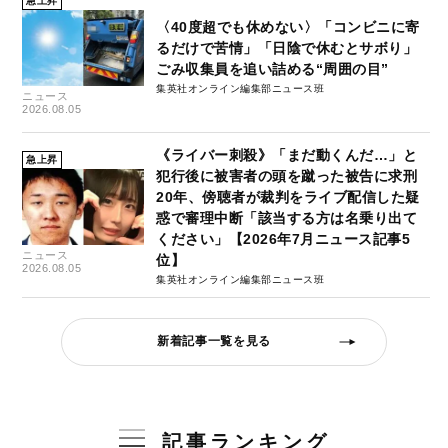
急上昇
〈40度超でも休めない〉「コンビニに寄
るだけで苦情」「日陰で休むとサボり」
ごみ収集員を追い詰める“周囲の目”
集英社オンライン編集部ニュース班
ニュース
2026.08.05
《ライバー刺殺》「まだ動くんだ…」と
急上昇
犯行後に被害者の頭を蹴った被告に求刑
20年、傍聴者が裁判をライブ配信した疑
惑で審理中断「該当する方は名乗り出て
ください」【2026年7月ニュース記事5
ニュース
位】
2026.08.05
集英社オンライン編集部ニュース班
新着記事一覧を見る
記事ランキング