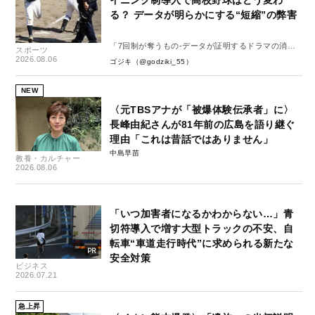
る？ データが明らかにする“短縮”の弊害
「7回制が奪うもの-データが証明するドラマの消
スポーツ
失-」
2026.08.06
ゴジキ（@godziki_55）
NEW
〈元TBSアナが「被爆体験伝承者」に〉
長峰由紀さんが81年前の広島を語り継ぐ
理由「これは昔話ではありません」
中島早苗
教養・カルチャー
2026.08.06
「いつ加害者になるかわからない…」青
切符導入で増す大型トラックの不安、自
転車“車道走行時代”に求められる新たな
安全対策
ビジネス
2026.07.21
急上昇