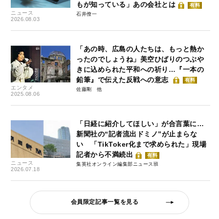
もが知っている」あの会社とは
有料
ニュース
石井僚一
2026.08.03
「あの時、広島の人たちは、もっと熱か
ったのでしょうね」美空ひばりのつぶや
きに込められた平和への祈り…『一本の
鉛筆』で伝えた反戦への意志
有料
エンタメ
佐藤剛
2025.08.06
「日経に紹介してほしい」が合言葉に…
新聞社の“記者流出ドミノ”が止まらな
い 「TikToker化まで求められた」現場
記者から不満続出
有料
ニュース
集英社オンライン編集部ニュース班
2026.07.18
会員限定記事一覧を見る