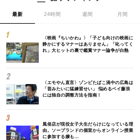
最新
24時間
週間
月間
〈映画『ちいかわ』〉「子ども向けの映画に
静かにするマナーはありません」「叱ってく
れ」大ヒットの裏で鑑賞マナー論争が白熱
〈エモやん直言〉ゾンビたばこ渦中の広島は
「昔みたいに猛練習せい」 悩めるベイ藤浪
には独自の調整方法を指南！
風俗店が現役女子大生だらけになっている理
由。ソープランドの個室からオンライン授業
に参加する嬢も…