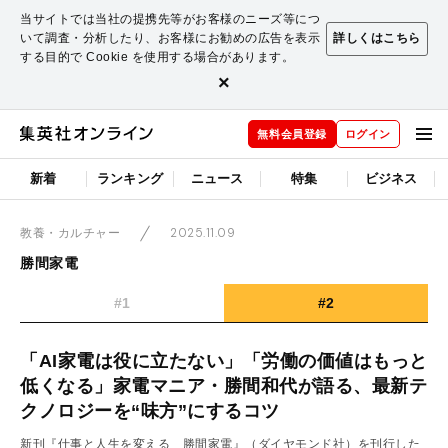
当サイトでは当社の提携先等がお客様のニーズ等につ
いて調査・分析したり、お客様にお勧めの広告を表示
詳しくはこちら
する目的で Cookie を使用する場合があります。
×
無料会員登録
ログイン
新着
ランキング
ニュース
特集
ビジネス
2025.11.09
教養・カルチャー
勝間家電
#1
#2
「AI家電は役に立たない」「労働の価値はもっと
低くなる」家電マニア・勝間和代が語る、最新テ
クノロジーを“味方”にするコツ
新刊『仕事と人生を変える 勝間家電』（ダイヤモンド社）を刊行した