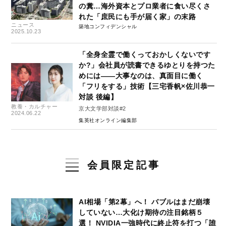
の糞…海外資本とプロ業者に食い尽くさ
れた「庶民にも手が届く家」の末路
ニュース
築地コンフィデンシャル
2025.10.23
「全身全霊で働くっておかしくないです
か?」会社員が読書できるゆとりを持つた
めには――大事なのは、真面目に働く
「フリをする」技術【三宅香帆×佐川恭一
対談 後編】
教養・カルチャー
京大文学部対談#2
2024.06.22
集英社オンライン編集部
会員限定記事
AI相場「第2幕」へ！ バブルはまだ崩壊
していない…大化け期待の注目銘柄５
選！ NVIDIA一強時代に終止符を打つ「誰