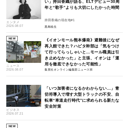
い」持田香織が語る、ELTデビュー30周
年と“歌手”よりも大切にしたかった時間
持田香織の現在地#1
エンタメ
2026.08.07
黒島暁生
NEW
《イオンモール熊本爆発》避難後になぜ
再入館できた？ハビタ幹部は「気をつけ
て行ってらっしゃいと…モール職員は引
き止めなかった」と主張、イオンは「運
用を徹底できなかった可能性」
ニュース
2026.08.07
集英社オンライン編集部ニュース班
「いつ加害者になるかわからない…」青
切符導入で増す大型トラックの不安、自
転車“車道走行時代”に求められる新たな
安全対策
ビジネス
2026.07.21
NEW