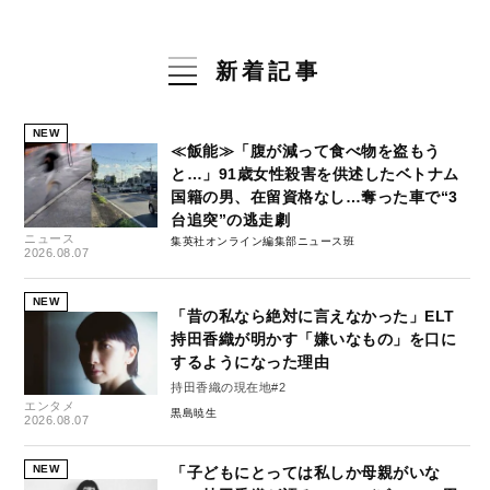
新着記事
NEW
≪飯能≫「腹が減って食べ物を盗もう
と…」91歳女性殺害を供述したベトナム
国籍の男、在留資格なし…奪った車で“3
台追突”の逃走劇
ニュース
集英社オンライン編集部ニュース班
2026.08.07
NEW
「昔の私なら絶対に言えなかった」ELT
持田香織が明かす「嫌いなもの」を口に
するようになった理由
持田香織の現在地#2
エンタメ
黒島暁生
2026.08.07
NEW
「子どもにとっては私しか母親がいな