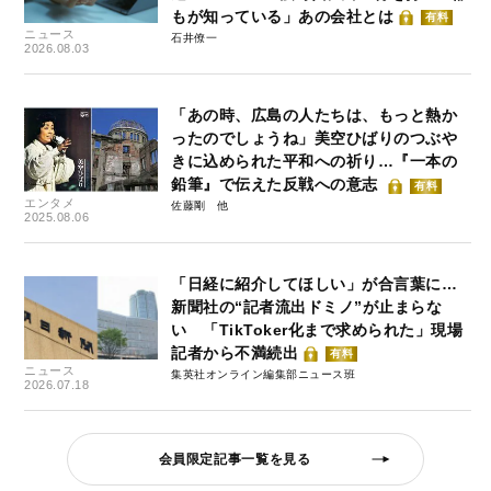
もが知っている」あの会社とは
有料
ニュース
石井僚一
2026.08.03
「あの時、広島の人たちは、もっと熱か
ったのでしょうね」美空ひばりのつぶや
きに込められた平和への祈り…『一本の
鉛筆』で伝えた反戦への意志
有料
エンタメ
佐藤剛
2025.08.06
「日経に紹介してほしい」が合言葉に…
新聞社の“記者流出ドミノ”が止まらな
い 「TikToker化まで求められた」現場
記者から不満続出
有料
ニュース
集英社オンライン編集部ニュース班
2026.07.18
会員限定記事一覧を見る