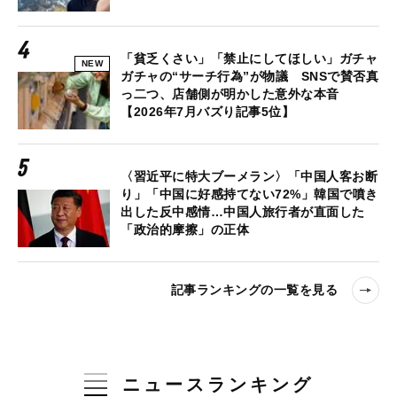
「貧乏くさい」「禁止にしてほしい」ガチャ
NEW
ガチャの“サーチ行為”が物議 SNSで賛否真
っ二つ、店舗側が明かした意外な本音
【2026年7月バズり記事5位】
〈習近平に特大ブーメラン〉「中国人客お断
り」「中国に好感持てない72%」韓国で噴き
出した反中感情…中国人旅行者が直面した
「政治的摩擦」の正体
記事ランキングの一覧を見る
ニュースランキング