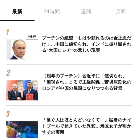
最新
24時間
週間
月間
NEW
プーチンの絶望「もはや頼れるのは金正恩だ
け」…中国に値切られ、インドに振り回され
る“大国ロシア”の悲しい現実
〈屈辱のプーチン〉習近平に「値切られ」
「無視され」まるで主従関係…苦境深刻化の
ロシアが中国の属国になりつつある背景
「泳ぐ人はほとんどいなくて…」猛暑のナイ
トプールで起きていた異変…港区女子が明か
すその実態