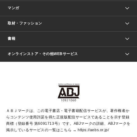
マンガ
取材・ファッション
少年マンガ
週刊少年ジャンプ
書籍
ファッション・美容
青年マンガ
ジャンプSQ.
Seventeen
週刊ヤングジャンプ
オンラインストア・その他WEBサービス
文芸・文庫・総合
芸能・情報・スポーツ
少女マンガ
Vジャンプ
non-no Web
ヤングジャンプ定期購読デジタル
すばる
Myojo
オンラインストア
りぼん
学芸・ノンフィクション・新書
最強ジャンプ
女性マンガ
@BAILA
ヤンジャン＋
小説すばる
週プレNEWS
マーガレット
集英社OTOコンテンツ
集英社 学芸編集部
少年ジャンプ＋
その他WEBサービス
クッキー
ライトノベル・ノベライズ
MAQUIA ONLINE
となりのヤングジャンプ
集英社 文芸ステーション
週プレ グラジャパ！
別冊マーガレット
SHUEISHA MANGA-ART HERITAGE
集英社 ビジネス書
ゼブラック
ココハナ
SHUEISHA ADNAVI
SPUR.JP
集英社Webマガジン Cobalt
グランドジャンプ
web 集英社文庫
キッズ
web Sportiva
マンガMee
ジャンプキャラクターズストア
集英社新書
ジャンプルーキー！
月刊オフィスユー
ＡＢＪマークは、この電子書店・電子書籍配信サービスが、著作権者か
EDITOR'S LAB
LEE
集英社オレンジ文庫
ウルトラジャンプ
青春と読書
パラスポ＋！
らコンテンツ使用許諾を得た正規版配信サービスであることを示す登録
集英社みらい文庫
リマコミ＋
HAPPY PLUS STORE
集英社新書プラス
ジャンプTOON
商標（登録番号 第6091713号）です。ABJマークの詳細、ABJマークを
Marisol
シフォン文庫
アジア人物史
S-KIDS.LAND
マンガMeets
掲示しているサービスの一覧はこちら →
https://aebs.or.jp/
shueisha vox
よみタイ
S-MANGA
Web éclat
ダッシュエックス文庫