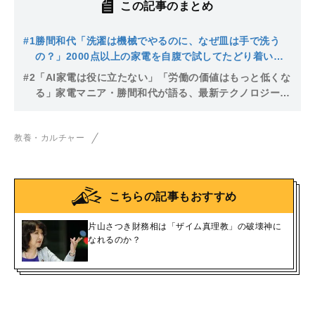
この記事のまとめ
#1
勝間和代「洗濯は機械でやるのに、なぜ皿は手で洗う
の？」2000点以上の家電を自腹で試してたどり着い
た、時間を取り戻すための投資術
#2
「AI家電は役に立たない」「労働の価値はもっと低くな
る」家電マニア・勝間和代が語る、最新テクノロジー
を“味方”にするコツ
教養・カルチャー
こちらの記事もおすすめ
片山さつき財務相は「ザイム真理教」の破壊神に
なれるのか？