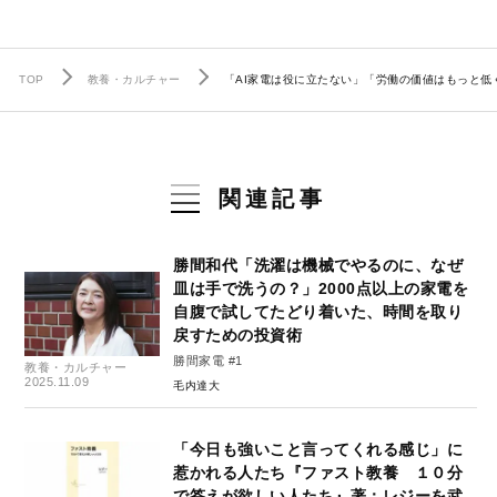
TOP
教養・カルチャー
「AI家電は役に立たない」「労働の価値はもっと低
関連記事
勝間和代「洗濯は機械でやるのに、なぜ
皿は手で洗うの？」2000点以上の家電を
自腹で試してたどり着いた、時間を取り
戻すための投資術
勝間家電 #1
教養・カルチャー
2025.11.09
毛内達大
「今日も強いこと言ってくれる感じ」に
惹かれる人たち『ファスト教養 １０分
で答えが欲しい人たち』著：レジーを武