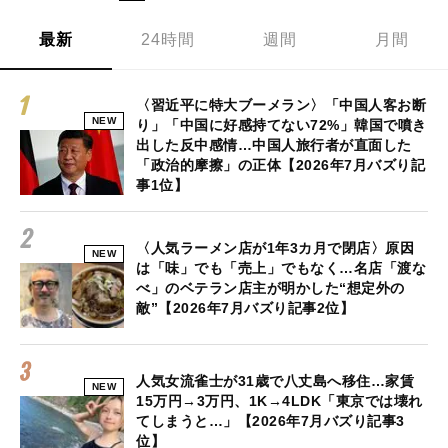
最新
24時間
週間
月間
〈習近平に特大ブーメラン〉「中国人客お断
NEW
り」「中国に好感持てない72%」韓国で噴き
出した反中感情…中国人旅行者が直面した
「政治的摩擦」の正体【2026年7月バズり記
事1位】
〈人気ラーメン店が1年3カ月で閉店〉原因
NEW
は「味」でも「売上」でもなく…名店「渡な
べ」のベテラン店主が明かした“想定外の
敵”【2026年7月バズり記事2位】
人気女流雀士が31歳で八丈島へ移住…家賃
NEW
15万円→3万円、1K→4LDK「東京では壊れ
てしまうと…」【2026年7月バズり記事3
位】