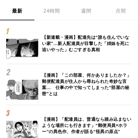
最新
24時間
週間
月間
【新連載・漫画】配達先は“誰も住んでいな
い家”…新人配達員が目撃した「姉妹を死に
追いやった」むごすぎる真相
【漫画】「この部屋、何かありましたか？」
郵便配達員が住人から尋ねられた奇妙な言
葉… 仕事の中で知ってしまった“部屋の秘
密”とは
【漫画】「配達員は、普通なら踏み込まない
ような場所にも行きます」“郵便局員×ホラ
ー”の異色作、作者が語る“怪異の原点”