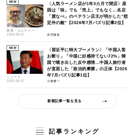
NEW
〈人気ラーメン店が1年3カ月で閉店〉原
因は「味」でも「売上」でもなく…名店
「渡なべ」のベテラン店主が明かした“想
定外の敵”【2026年7月バズり記事2位】
教養・カルチャー
2026.08.07
井手隊長
NEW
〈習近平に特大ブーメラン〉「中国人客
お断り」「中国に好感持てない72%」韓
国で噴き出した反中感情…中国人旅行者
が直面した「政治的摩擦」の正体【2026
年7月バズり記事1位】
ニュース
2026.08.07
小倉健一
新着記事一覧を見る
記事ランキング