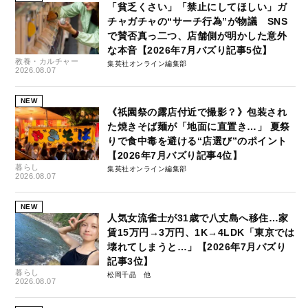
「貧乏くさい」「禁止にしてほしい」ガ
チャガチャの“サーチ行為”が物議 SNS
で賛否真っ二つ、店舗側が明かした意外
な本音【2026年7月バズり記事5位】
教養・カルチャー
集英社オンライン編集部
2026.08.07
NEW
《祇園祭の露店付近で撮影？》包装され
た焼きそば麺が「地面に直置き…」 夏祭
りで食中毒を避ける“店選び”のポイント
【2026年7月バズり記事4位】
暮らし
集英社オンライン編集部
2026.08.07
NEW
人気女流雀士が31歳で八丈島へ移住…家
賃15万円→3万円、1K→4LDK「東京では
壊れてしまうと…」【2026年7月バズり
記事3位】
暮らし
松岡千晶
2026.08.07