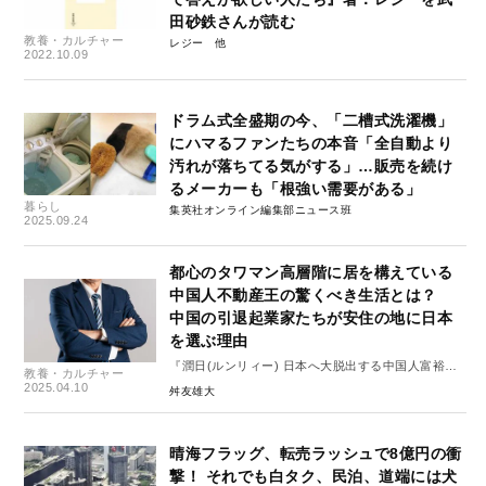
田砂鉄さんが読む
教養・カルチャー
レジー
2022.10.09
ドラム式全盛期の今、「二槽式洗濯機」
にハマるファンたちの本音「全自動より
汚れが落ちてる気がする」…販売を続け
るメーカーも「根強い需要がある」
暮らし
集英社オンライン編集部ニュース班
2025.09.24
都心のタワマン高層階に居を構えている
中国人不動産王の驚くべき生活とは？
中国の引退起業家たちが安住の地に日本
を選ぶ理由
『潤日(ルンリィー) 日本へ大脱出する中国人富裕層
教養・カルチャー
を追う』#3
2025.04.10
舛友雄大
晴海フラッグ、転売ラッシュで8億円の衝
撃！ それでも白タク、民泊、道端には犬