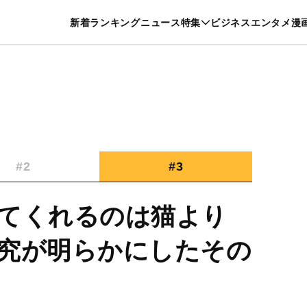
特集一覧を見る
漫画一覧を見る
新着
ランキング
ニュース
特集
ビジネス
エンタメ
漫
養・カルチャー
暮らし
スポーツ
ヘルスケア
美容
グルメ
#2
#3
てくれるのは猫より
究が明らかにしたその