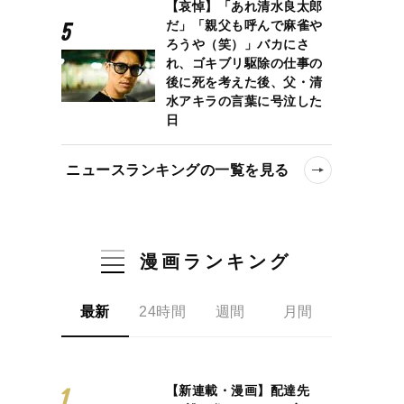
【哀悼】「あれ清水良太郎
だ」「親父も呼んで麻雀や
ろうや（笑）」バカにさ
れ、ゴキブリ駆除の仕事の
後に死を考えた後、父・清
水アキラの言葉に号泣した
日
ニュースランキングの一覧を見る
漫画ランキング
最新
24時間
週間
月間
【新連載・漫画】配達先