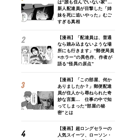
は“誰も住んでいない家”…
新人配達員が目撃した「姉
妹を死に追いやった」むご
すぎる真相
【漫画】「配達員は、普通
なら踏み込まないような場
所にも行きます」“郵便局員
×ホラー”の異色作、作者が
語る“怪異の原点”
【漫画】「この部屋、何か
ありましたか？」郵便配達
員が住人から尋ねられた奇
妙な言葉… 仕事の中で知
ってしまった“部屋の秘
密”とは
【漫画】超ロングセラーの
人気スイーツ、ローソン・