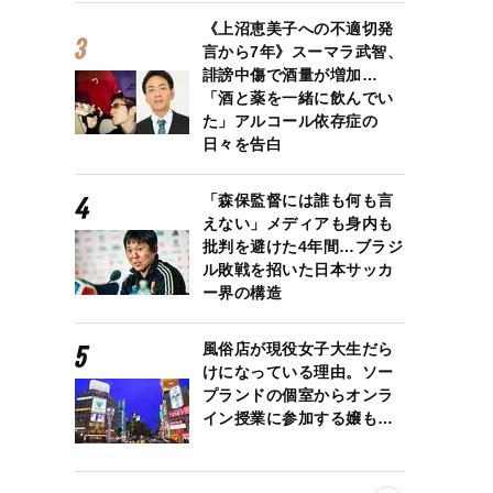
《上沼恵美子への不適切発
言から7年》スーマラ武智、
誹謗中傷で酒量が増加…
「酒と薬を一緒に飲んでい
た」アルコール依存症の
日々を告白
「森保監督には誰も何も言
えない」メディアも身内も
批判を避けた4年間…ブラジ
ル敗戦を招いた日本サッカ
ー界の構造
風俗店が現役女子大生だら
けになっている理由。ソー
プランドの個室からオンラ
イン授業に参加する嬢も…