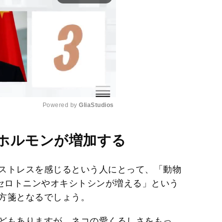
Powered by 
GliaStudios
M
ホルモンが増加する
u
t
ストレスを感じるという人にとって、「動物
e
のセロトニンやオキシトシンが増える」という
方箋となるでしょう。
どもありますが、ネコの愛くるしさをもっ