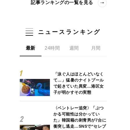
記事ランキングの一覧を見る
ニュースランキング
最新
24時間
週間
月間
「泳ぐ人はほとんどいなく
て…」猛暑のナイトプール
で起きていた異変…港区女
子が明かすその実態
〈ベントレー追突〉「ぶつ
かる可能性は分かってい
た」韓国籍の刺青男が7台に
衝突し逃走…SNSで“セレブ