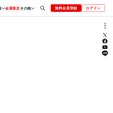
無料会員登録
ログイン
画
会員限定
その他
ファッション
恋愛・結婚
編集部
お知らせ