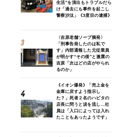
生活”を演出もトラブルだら
け「過去にも事件を起こし
警察沙汰」《3度目の逮捕》
〈吉原老舗ソープ摘発〉
「刑事告発したのは私で
す」内部通報した元従業員
が明かす“その後”と激震の
吉原「次はどの店がやられ
るのか」
《イオン爆発》「売上金を
金庫に戻すよう指示し
た？」死者２名のハビタの
店長に問うと涙を流し…社
員は「入口によっては入れ
たこともあったようです」