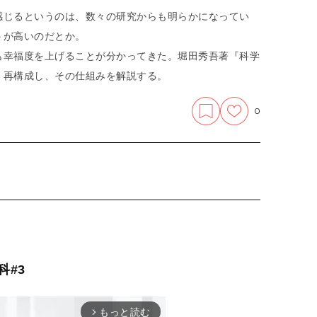
感じるというのは、数々の研究からも明らかになってい
うが高いのだとか。
も幸福度を上げることが分かってきた。堀田秀吾著『科学
・再構成し、その仕組みを解説する。
0
科#3
もっと読む
arrow_forward_ios