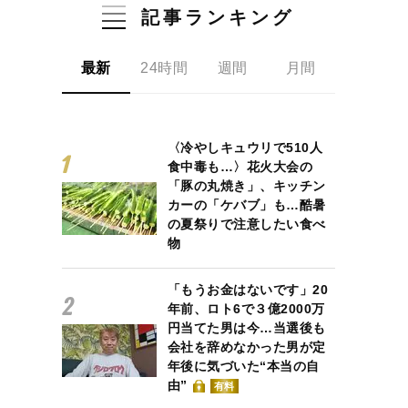
記事ランキング
最新
24時間
週間
月間
〈冷やしキュウリで510人
食中毒も…〉花火大会の
「豚の丸焼き」、キッチン
カーの「ケバブ」も…酷暑
の夏祭りで注意したい食べ
物
「もうお金はないです」20
年前、ロト6で３億2000万
円当てた男は今…当選後も
会社を辞めなかった男が定
年後に気づいた“本当の自
由”
有料