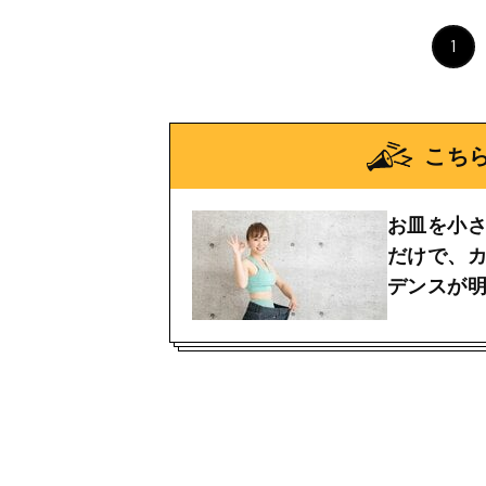
1
こち
お皿を小さ
だけで、
デンスが