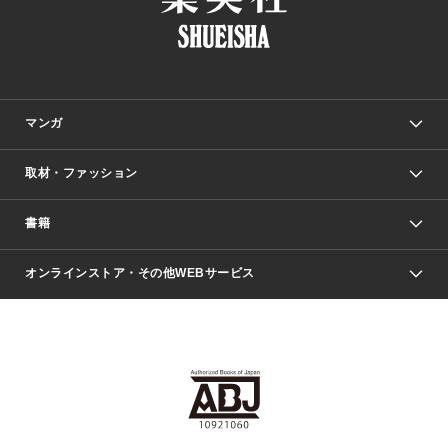
マンガ
取材・ファッション
少年マンガ
週刊少年ジャンプ
書籍
ファッション・美容
青年マンガ
ジャンプSQ.
Seventeen
週刊ヤングジャンプ
オンラインストア・その他WEBサービス
文芸・文庫・総合
芸能・情報・スポーツ
少女マンガ
Vジャンプ
non-no Web
ヤングジャンプ定期購読デジタル
すばる
Myojo
オンラインストア
りぼん
学芸・ノンフィクション・新書
最強ジャンプ
女性マンガ
@BAILA
ヤンジャン＋
小説すばる
週プレNEWS
マーガレット
集英社OTOコンテンツ
集英社 学芸編集部
少年ジャンプ＋
その他WEBサービス
クッキー
ライトノベル・ノベライズ
MAQUIA ONLINE
となりのヤングジャンプ
集英社 文芸ステーション
週プレ グラジャパ！
別冊マーガレット
SHUEISHA MANGA-ART HERITAGE
集英社 ビジネス書
ゼブラック
ココハナ
SHUEISHA ADNAVI
SPUR.JP
集英社Webマガジン Cobalt
グランドジャンプ
web 集英社文庫
キッズ
web Sportiva
マンガMee
ジャンプキャラクターズストア