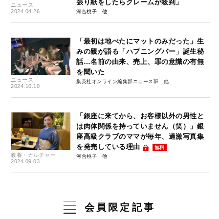
張り紙をしたらクレームが殺到」
ニュース
2024.04.26
河合桃子
「最初は地べたにマットのみだった」生
みの親が語る「ハプニングバー」誕生秘
話…名前の由来、売上、罪の意識の有無
を聞いた
ニュース
集英社オンライン編集部ニュース班
2024.10.10
「銀座に来てから、お客様以外の男性と
は肉体関係を持っていません（笑）」銀
座高級クラブのママが毎年、過激写真集
を発売している理由
無料
教養・カルチャー
河合桃子
2024.09.03
会員限定記事