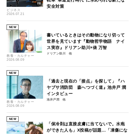
転車“車道走行時代”に求められる新たな
安全対策
ビジネス
2026.07.21
NEW
書いているときはその動物になり切って
世界を見ています『動物哲学物語 ナイ
ス実存』ドリアン助川×俵 万智
ドリアン助川
教養・カルチャー
2026.08.09
NEW
「過去と現在の「接点」を探して」『ハ
ヤブサ消防団 森へつづく道』池井戸 潤
インタビュー
池井戸潤
教養・カルチャー
2026.08.09
NEW
「保冷剤は直接皮膚に当てないで。水疱
ができた人も」X投稿が話題…「凍傷にな