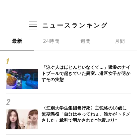
ニュースランキング
最新
24時間
週間
月間
「泳ぐ人はほとんどいなくて…」猛暑のナイ
トプールで起きていた異変…港区女子が明か
すその実態
〈江別大学生集団暴行死〉主犯格の18歳に
無期懲役「自分はやってねぇ。誰かがトドメ
さした」裁判で明かされた“他責ぶり”