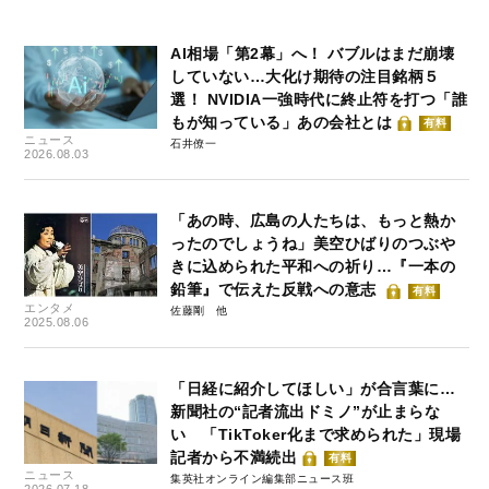
AI相場「第2幕」へ！ バブルはまだ崩壊
していない…大化け期待の注目銘柄５
選！ NVIDIA一強時代に終止符を打つ「誰
もが知っている」あの会社とは
有料
ニュース
石井僚一
2026.08.03
「あの時、広島の人たちは、もっと熱か
ったのでしょうね」美空ひばりのつぶや
きに込められた平和への祈り…『一本の
鉛筆』で伝えた反戦への意志
有料
エンタメ
佐藤剛
2025.08.06
「日経に紹介してほしい」が合言葉に…
新聞社の“記者流出ドミノ”が止まらな
い 「TikToker化まで求められた」現場
記者から不満続出
有料
ニュース
集英社オンライン編集部ニュース班