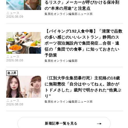
るリスク」メーカーが呼びかける保冷剤
の“本来の用途”と注意点
ニュース
集英社オンライン編集部ニュース班
2026.08.09
【バイキング192人食中毒】「清潔で品数
の多い感じのいいレストラン」静岡のス
ポーツ宿泊施設内で集団発症…合宿・遠
征の「集団での食事」に知っておきたい
予防策
ニュース
2026.08.08
集英社オンライン編集部
急上昇
〈江別大学生集団暴行死〉主犯格の18歳
に無期懲役「自分はやってねぇ。誰かが
トドメさした」裁判で明かされた“他責ぶ
り”
ニュース
集英社オンライン編集部ニュース班
2026.08.08
新着記事一覧を見る