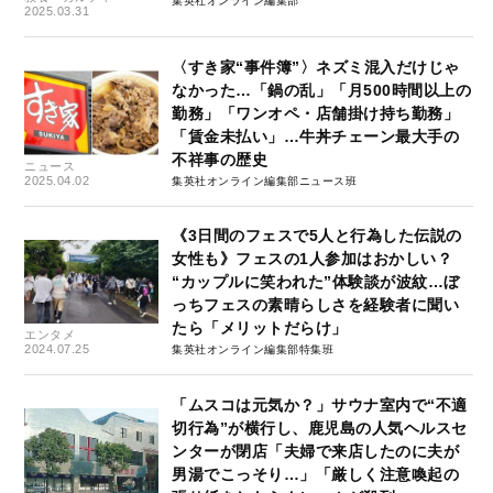
集英社オンライン編集部
2025.03.31
〈すき家“事件簿”〉ネズミ混入だけじゃ
なかった…「鍋の乱」「月500時間以上の
勤務」「ワンオペ・店舗掛け持ち勤務」
「賃金未払い」…牛丼チェーン最大手の
不祥事の歴史
ニュース
2025.04.02
集英社オンライン編集部ニュース班
《3日間のフェスで5人と行為した伝説の
女性も》フェスの1人参加はおかしい？
“カップルに笑われた”体験談が波紋…ぼ
っちフェスの素晴らしさを経験者に聞い
たら「メリットだらけ」
エンタメ
2024.07.25
集英社オンライン編集部特集班
「ムスコは元気か？」サウナ室内で“不適
切行為”が横行し、鹿児島の人気ヘルスセ
ンターが閉店「夫婦で来店したのに夫が
男湯でこっそり…」「厳しく注意喚起の