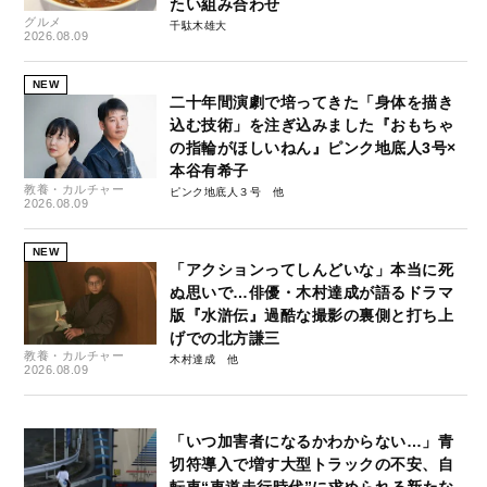
たい組み合わせ
グルメ
千駄木雄大
2026.08.09
NEW
二十年間演劇で培ってきた「身体を描き
込む技術」を注ぎ込みました『おもちゃ
の指輪がほしいねん』ピンク地底人3号×
本谷有希子
教養・カルチャー
ピンク地底人３号
2026.08.09
NEW
「アクションってしんどいな」本当に死
ぬ思いで…俳優・木村達成が語るドラマ
版『水滸伝』過酷な撮影の裏側と打ち上
げでの北方謙三
教養・カルチャー
木村達成
2026.08.09
「いつ加害者になるかわからない…」青
切符導入で増す大型トラックの不安、自