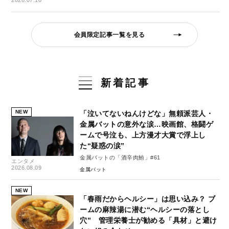
2026.07.18
会員限定記事一覧を見る
新着記事
NEW
「泣いてないねんけどな」無頼派芸人・
金属バットの意外な涙…映画館、格闘ゲ
ームで号泣も、上方漫才大賞で浮上し
た“疑惑の涙”
金属バットの「酒辛肉鮪」#61
エンタメ
2026.08.09
金属バット
NEW
「春雨だからヘルシー」は思い込み？ ブ
ームの麻辣湯に潜む“ヘルシーの落とし
穴” 管理栄養士が勧める「具材」と避け