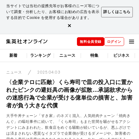
当サイトでは当社の提携先等がお客様のニーズ等につ
いて調査・分析したり、お客様にお勧めの広告を表示
詳しくはこちら
する目的で Cookie を使用する場合があります。
×
無料会員登録
ログイン
新着
ランキング
ニュース
特集
ビジネス
2025.04.03
ニュース
〈企業テロに匹敵〉くら寿司で皿の投入口に置か
れたピンクの避妊具の画像が拡散…承認欲求から
の迷惑行為で企業が受ける億単位の損害と、加害
者が負う大きな代償
大手牛丼チェーン「すき家」のネズミ混入、人気焼肉チェーン「焼肉き
んぐ」の嘔吐事件に続いて、「くら寿司」もまた世間を騒がせるアクシ
デントにみまわれた。飲食店をめぐる騒動が続いているが、悪ふざけで
は済まされない悪質なイタズラで企業側が受けるダメージや、加害者の