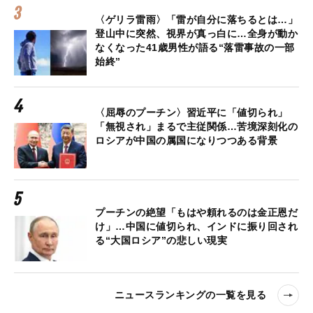
〈ゲリラ雷雨〉「雷が自分に落ちるとは…」
登山中に突然、視界が真っ白に…全身が動か
なくなった41歳男性が語る“落雷事故の一部
始終”
〈屈辱のプーチン〉習近平に「値切られ」
「無視され」まるで主従関係…苦境深刻化の
ロシアが中国の属国になりつつある背景
プーチンの絶望「もはや頼れるのは金正恩だ
け」…中国に値切られ、インドに振り回され
る“大国ロシア”の悲しい現実
ニュースランキングの一覧を見る