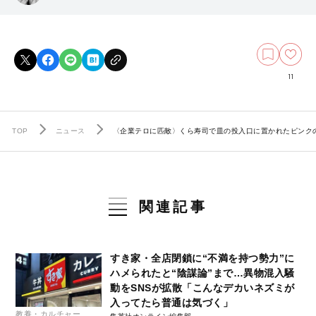
11
TOP
ニュース
〈企業テロに匹敵〉くら寿司で皿の投入口に置かれたピンク
関連記事
すき家・全店閉鎖に“不満を持つ勢力”に
ハメられたと“陰謀論”まで…異物混入騒
動をSNSが拡散「こんなデカいネズミが
入ってたら普通は気づく」
教養・カルチャー