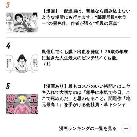
【漫画】「配達員は、普通なら踏み込まない
ような場所にも行きます」“郵便局員×ホラ
ー”の異色作、作者が語る“怪異の原点”
風俗店でくも膜下出血を発症！ 29歳の年末
に起きた人生最大のピンチ!!／くも漫。
（1）
【漫画あり】最もコスパのいい拷問とは…ヤ
キ入れで大切なのは「相手に本気で今日、こ
こで死ぬんだ」と思わせること。問題作『地
元最高！』を手がける会社員・草下シンヤ
漫画ランキングの一覧を見る