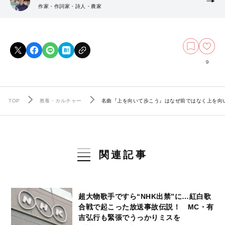
作家・作詞家・詩人・農家
9
TOP
教養・カルチャー
名曲『上を向いて歩こう』はなぜ前ではなく上を向
関連記事
超大物歌手ですら“NHK出禁”に…紅白歌
合戦で起こった放送事故伝説！ MC・有
吉弘行も緊張でうっかりミスを