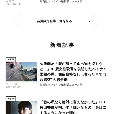
ニュース
集英社オンライン編集部ニュース班
2026.07.18
会員限定記事一覧を見る
新着記事
NEW
≪飯能≫「腹が減って食べ物を盗もう
と…」91歳女性殺害を供述したベトナム
国籍の男、在留資格なし…奪った車で“3
台追突”の逃走劇
ニュース
集英社オンライン編集部ニュース班
2026.08.07
NEW
「昔の私なら絶対に言えなかった」ELT
持田香織が明かす「嫌いなもの」を口に
するようになった理由