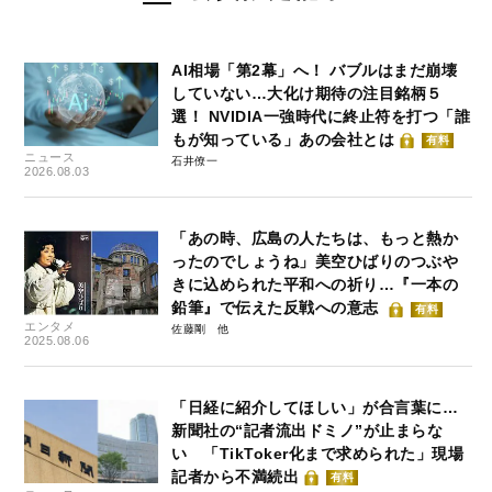
AI相場「第2幕」へ！ バブルはまだ崩壊
していない…大化け期待の注目銘柄５
選！ NVIDIA一強時代に終止符を打つ「誰
もが知っている」あの会社とは
有料
ニュース
石井僚一
2026.08.03
「あの時、広島の人たちは、もっと熱か
ったのでしょうね」美空ひばりのつぶや
きに込められた平和への祈り…『一本の
鉛筆』で伝えた反戦への意志
有料
エンタメ
佐藤剛
2025.08.06
「日経に紹介してほしい」が合言葉に…
新聞社の“記者流出ドミノ”が止まらな
い 「TikToker化まで求められた」現場
記者から不満続出
有料