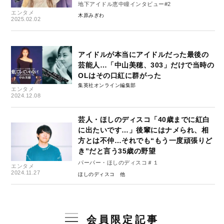
地下アイドル恵中瞳インタビュー#2
エンタメ
木原みぎわ
2025.02.02
アイドルが本当にアイドルだった最後の
芸能人…「中山美穂、303」だけで当時の
OLはその口紅に群がった
集英社オンライン編集部
エンタメ
2024.12.08
芸人・ほしのディスコ「40歳までに紅白
に出たいです…」後輩にはナメられ、相
方とは不仲…それでも“もう一度頑張りど
き”だと言う35歳の野望
パーパー・ほしのディスコ＃１
エンタメ
2024.11.27
ほしのディスコ
会員限定記事