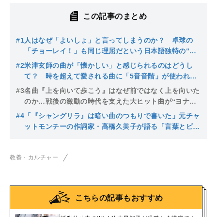
この記事のまとめ
#1
人はなぜ「よいしょ」と言ってしまうのか？ 卓球の
「チョーレイ！」も同じ理屈だという日本語独特の“気
を合わせる”ということ
#2
米津玄師の曲が「懐かしい」と感じられるのはどうし
て？ 時を超えて愛される曲に「5音音階」が使われて
いる理由と効果
#3
名曲『上を向いて歩こう』はなぜ前ではなく上を向いた
のか…戦後の激動の時代を支えた大ヒット曲が“ヨナ抜
き音階”のジャズアレンジで作られたワケ
#4
「『シャングリラ』は暗い曲のつもりで書いた」元チャ
ットモンチーの作詞家・高橋久美子が語る「言葉とビー
ト」の奥深さ
教養・カルチャー
こちらの記事もおすすめ