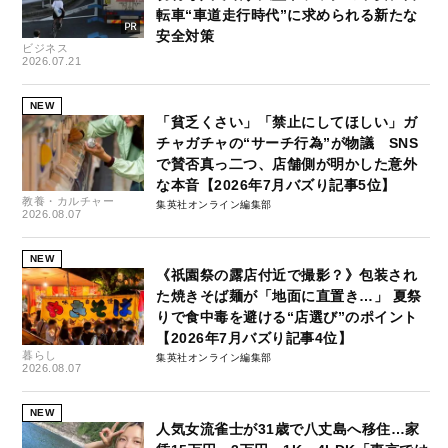
転車“車道走行時代”に求められる新たな
安全対策
ビジネス
2026.07.21
NEW
「貧乏くさい」「禁止にしてほしい」ガ
チャガチャの“サーチ行為”が物議 SNS
で賛否真っ二つ、店舗側が明かした意外
な本音【2026年7月バズり記事5位】
教養・カルチャー
集英社オンライン編集部
2026.08.07
NEW
《祇園祭の露店付近で撮影？》包装され
た焼きそば麺が「地面に直置き…」 夏祭
りで食中毒を避ける“店選び”のポイント
【2026年7月バズり記事4位】
暮らし
集英社オンライン編集部
2026.08.07
NEW
人気女流雀士が31歳で八丈島へ移住…家