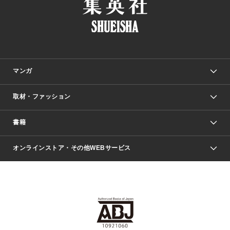
マンガ
取材・ファッション
少年マンガ
週刊少年ジャンプ
書籍
ファッション・美容
青年マンガ
ジャンプSQ.
Seventeen
週刊ヤングジャンプ
オンラインストア・その他WEBサービス
文芸・文庫・総合
芸能・情報・スポーツ
少女マンガ
Vジャンプ
non-no Web
ヤングジャンプ定期購読デジタル
すばる
Myojo
オンラインストア
りぼん
学芸・ノンフィクション・新書
最強ジャンプ
女性マンガ
@BAILA
ヤンジャン＋
小説すばる
週プレNEWS
マーガレット
集英社OTOコンテンツ
集英社 学芸編集部
少年ジャンプ＋
その他WEBサービス
クッキー
ライトノベル・ノベライズ
MAQUIA ONLINE
となりのヤングジャンプ
集英社 文芸ステーション
週プレ グラジャパ！
別冊マーガレット
SHUEISHA MANGA-ART HERITAGE
集英社 ビジネス書
ゼブラック
ココハナ
SHUEISHA ADNAVI
SPUR.JP
集英社Webマガジン Cobalt
グランドジャンプ