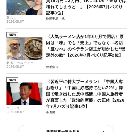
賃15万円→3万円、1K→4LDK「東京では
壊れてしまうと…」【2026年7月バズり
記事3位】
暮らし
松岡千晶
2026.08.07
NEW
〈人気ラーメン店が1年3カ月で閉店〉原
因は「味」でも「売上」でもなく…名店
「渡なべ」のベテラン店主が明かした“想
定外の敵”【2026年7月バズり記事2位】
教養・カルチャー
2026.08.07
井手隊長
NEW
〈習近平に特大ブーメラン〉「中国人客
お断り」「中国に好感持てない72%」韓
国で噴き出した反中感情…中国人旅行者
が直面した「政治的摩擦」の正体【2026
年7月バズり記事1位】
ニュース
2026.08.07
小倉健一
新着記事一覧を見る