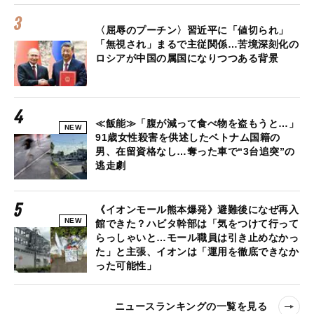
〈屈辱のプーチン〉習近平に「値切られ」
「無視され」まるで主従関係…苦境深刻化の
ロシアが中国の属国になりつつある背景
≪飯能≫「腹が減って食べ物を盗もうと…」
NEW
91歳女性殺害を供述したベトナム国籍の
男、在留資格なし…奪った車で“3台追突”の
逃走劇
《イオンモール熊本爆発》避難後になぜ再入
NEW
館できた？ハビタ幹部は「気をつけて行って
らっしゃいと…モール職員は引き止めなかっ
た」と主張、イオンは「運用を徹底できなか
った可能性」
ニュースランキングの一覧を見る