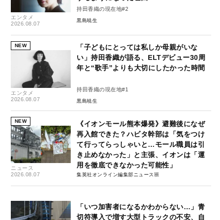
持田香織の現在地#2
エンタメ
黒島暁生
2026.08.07
NEW
「子どもにとっては私しか母親がいな
い」持田香織が語る、ELTデビュー30周
年と“歌手”よりも大切にしたかった時間
持田香織の現在地#1
エンタメ
2026.08.07
黒島暁生
NEW
《イオンモール熊本爆発》避難後になぜ
再入館できた？ハビタ幹部は「気をつけ
て行ってらっしゃいと…モール職員は引
き止めなかった」と主張、イオンは「運
用を徹底できなかった可能性」
ニュース
2026.08.07
集英社オンライン編集部ニュース班
「いつ加害者になるかわからない…」青
切符導入で増す大型トラックの不安、自