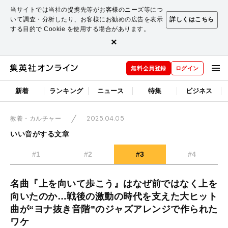
当サイトでは当社の提携先等がお客様のニーズ等につ
いて調査・分析したり、お客様にお勧めの広告を表示
詳しくはこちら
する目的で Cookie を使用する場合があります。
×
無料会員登録
ログイン
新着
ランキング
ニュース
特集
ビジネス
2025.04.05
教養・カルチャー
いい音がする文章
#1
#2
#3
#4
名曲『上を向いて歩こう』はなぜ前ではなく上を
向いたのか…戦後の激動の時代を支えた大ヒット
曲が“ヨナ抜き音階”のジャズアレンジで作られた
ワケ