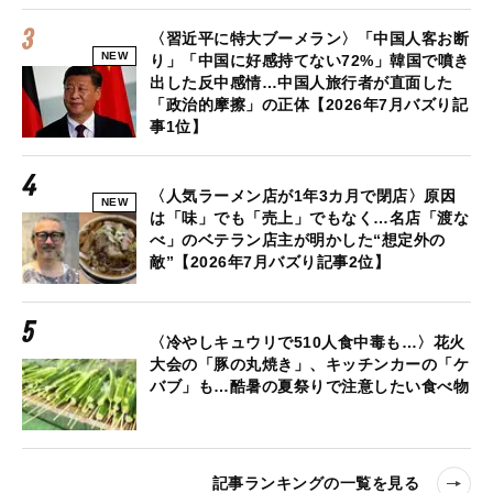
〈習近平に特大ブーメラン〉「中国人客お断
NEW
り」「中国に好感持てない72%」韓国で噴き
出した反中感情…中国人旅行者が直面した
「政治的摩擦」の正体【2026年7月バズり記
事1位】
〈人気ラーメン店が1年3カ月で閉店〉原因
NEW
は「味」でも「売上」でもなく…名店「渡な
べ」のベテラン店主が明かした“想定外の
敵”【2026年7月バズり記事2位】
〈冷やしキュウリで510人食中毒も…〉花火
大会の「豚の丸焼き」、キッチンカーの「ケ
バブ」も…酷暑の夏祭りで注意したい食べ物
記事ランキングの一覧を見る