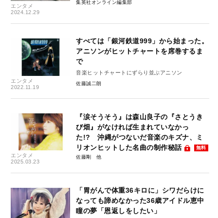
集英社オンライン編集部
エンタメ
2024.12.29
すべては「銀河鉄道999」から始まった。
アニソンがヒットチャートを席巻するま
で
音楽ヒットチャートにずらり並ぶアニソン
エンタメ
佐藤誠二朗
2022.11.19
『涙そうそう』は森山良子の『さとうき
び畑』がなければ生まれていなかっ
た!? 沖縄がつないだ音楽のキズナ、ミ
リオンヒットした名曲の制作秘話
無料
エンタメ
佐藤剛
2025.03.23
「胃がんで体重36キロに」シワだらけに
なっても諦めなかった36歳アイドル恵中
瞳の夢「恩返しをしたい」