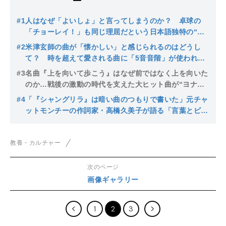
#1
人はなぜ「よいしょ」と言ってしまうのか？ 卓球の
「チョーレイ！」も同じ理屈だという日本語独特の“気
を合わせる”ということ
#2
米津玄師の曲が「懐かしい」と感じられるのはどうし
て？ 時を超えて愛される曲に「5音音階」が使われて
いる理由と効果
#3
名曲『上を向いて歩こう』はなぜ前ではなく上を向いた
のか…戦後の激動の時代を支えた大ヒット曲が“ヨナ抜
き音階”のジャズアレンジで作られたワケ
#4
「『シャングリラ』は暗い曲のつもりで書いた」元チャ
ットモンチーの作詞家・高橋久美子が語る「言葉とビー
ト」の奥深さ
教養・カルチャー
次のページ
画像ギャラリー
1
2
3