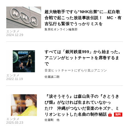
超大物歌手ですら“NHK出禁”に…紅白歌
合戦で起こった放送事故伝説！ MC・有
吉弘行も緊張でうっかりミスを
集英社オンライン編集部
エンタメ
2024.12.29
すべては「銀河鉄道999」から始まった。
アニソンがヒットチャートを席巻するま
で
音楽ヒットチャートにずらり並ぶアニソン
エンタメ
佐藤誠二朗
2022.11.19
『涙そうそう』は森山良子の『さとうき
び畑』がなければ生まれていなかっ
た!? 沖縄がつないだ音楽のキズナ、ミ
リオンヒットした名曲の制作秘話
無料
エンタメ
佐藤剛
2025.03.23