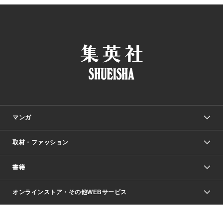
マンガ
取材・ファッション
少年マンガ
週刊少年ジャンプ
書籍
ファッション・美容
青年マンガ
ジャンプSQ.
Seventeen
週刊ヤングジャンプ
オンラインストア・その他WEBサービス
文芸・文庫・総合
芸能・情報・スポーツ
少女マンガ
Vジャンプ
non-no Web
ヤングジャンプ定期購読デジタル
すばる
Myojo
オンラインストア
りぼん
学芸・ノンフィクション・新書