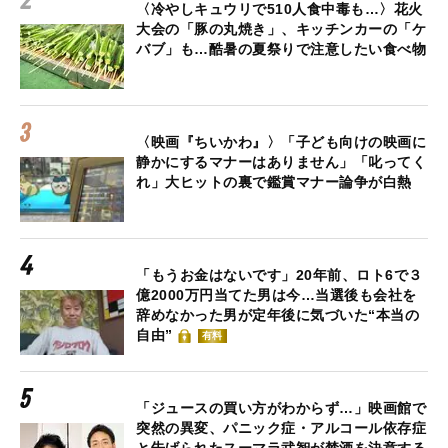
〈冷やしキュウリで510人食中毒も…〉花火
大会の「豚の丸焼き」、キッチンカーの「ケ
バブ」も…酷暑の夏祭りで注意したい食べ物
〈映画『ちいかわ』〉「子ども向けの映画に
静かにするマナーはありません」「叱ってく
れ」大ヒットの裏で鑑賞マナー論争が白熱
「もうお金はないです」20年前、ロト6で３
億2000万円当てた男は今…当選後も会社を
辞めなかった男が定年後に気づいた“本当の
自由”
有料
「ジュースの買い方がわからず…」映画館で
突然の異変、パニック症・アルコール依存症