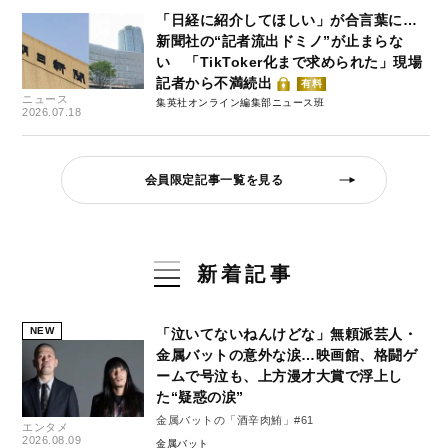
「日経に紹介してほしい」が合言葉に…
新聞社の“記者流出ドミノ”が止まらな
い 「TikToker化まで求められた」現場
記者から不満続出
有料
ニュース
集英社オンライン編集部ニュース班
2026.07.18
会員限定記事一覧を見る
新着記事
NEW
「泣いてないねんけどな」無頼派芸人・
金属バットの意外な涙…映画館、格闘ゲ
ームで号泣も、上方漫才大賞で浮上し
た“疑惑の涙”
金属バットの「酒辛肉鮪」#61
エンタメ
2026.08.09
金属バット