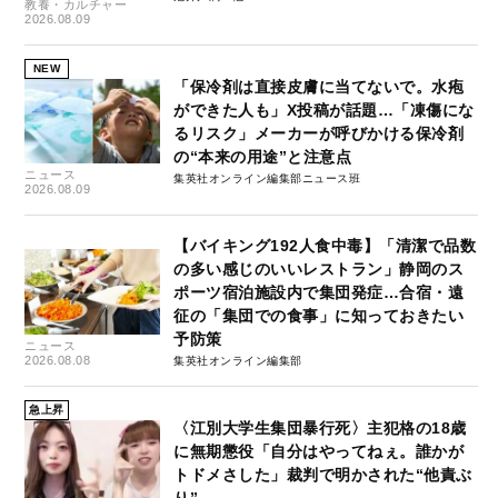
教養・カルチャー
2026.08.09
NEW
「保冷剤は直接皮膚に当てないで。水疱
ができた人も」X投稿が話題…「凍傷にな
るリスク」メーカーが呼びかける保冷剤
の“本来の用途”と注意点
ニュース
集英社オンライン編集部ニュース班
2026.08.09
【バイキング192人食中毒】「清潔で品数
の多い感じのいいレストラン」静岡のス
ポーツ宿泊施設内で集団発症…合宿・遠
征の「集団での食事」に知っておきたい
予防策
ニュース
2026.08.08
集英社オンライン編集部
急上昇
〈江別大学生集団暴行死〉主犯格の18歳
に無期懲役「自分はやってねぇ。誰かが
トドメさした」裁判で明かされた“他責ぶ
り”