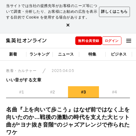
当サイトでは当社の提携先等がお客様のニーズ等につ
いて調査・分析したり、お客様にお勧めの広告を表示
詳しくはこちら
する目的で Cookie を使用する場合があります。
×
無料会員登録
ログイン
新着
ランキング
ニュース
特集
ビジネス
2025.04.05
教養・カルチャー
いい音がする文章
#1
#2
#3
#4
名曲『上を向いて歩こう』はなぜ前ではなく上を
向いたのか…戦後の激動の時代を支えた大ヒット
曲が“ヨナ抜き音階”のジャズアレンジで作られた
ワケ