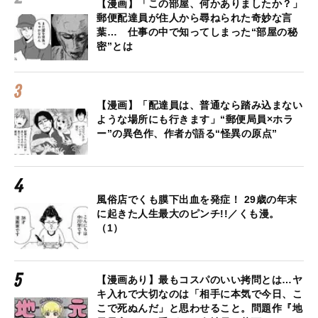
【漫画】「この部屋、何かありましたか？」
郵便配達員が住人から尋ねられた奇妙な言
葉… 仕事の中で知ってしまった“部屋の秘
密”とは
【漫画】「配達員は、普通なら踏み込まない
ような場所にも行きます」“郵便局員×ホラ
ー”の異色作、作者が語る“怪異の原点”
風俗店でくも膜下出血を発症！ 29歳の年末
に起きた人生最大のピンチ!!／くも漫。
（1）
【漫画あり】最もコスパのいい拷問とは…ヤ
キ入れで大切なのは「相手に本気で今日、こ
こで死ぬんだ」と思わせること。問題作『地