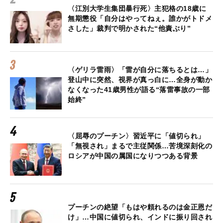
〈江別大学生集団暴行死〉主犯格の18歳に
無期懲役「自分はやってねぇ。誰かがトドメ
さした」裁判で明かされた“他責ぶり”
〈ゲリラ雷雨〉「雷が自分に落ちるとは…」
登山中に突然、視界が真っ白に…全身が動か
なくなった41歳男性が語る“落雷事故の一部
始終”
〈屈辱のプーチン〉習近平に「値切られ」
「無視され」まるで主従関係…苦境深刻化の
ロシアが中国の属国になりつつある背景
プーチンの絶望「もはや頼れるのは金正恩だ
け」…中国に値切られ、インドに振り回され