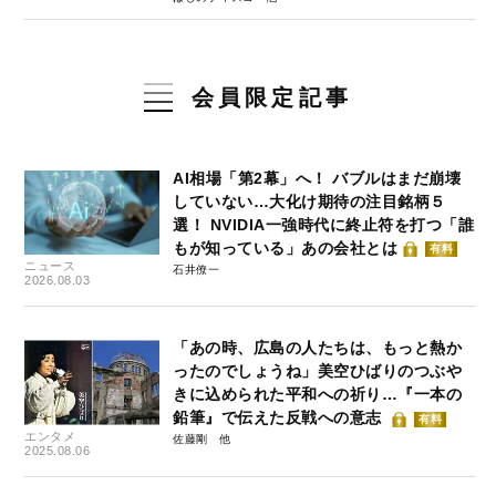
会員限定記事
AI相場「第2幕」へ！ バブルはまだ崩壊
していない…大化け期待の注目銘柄５
選！ NVIDIA一強時代に終止符を打つ「誰
もが知っている」あの会社とは
有料
ニュース
石井僚一
2026.08.03
「あの時、広島の人たちは、もっと熱か
ったのでしょうね」美空ひばりのつぶや
きに込められた平和への祈り…『一本の
鉛筆』で伝えた反戦への意志
有料
エンタメ
佐藤剛
2025.08.06