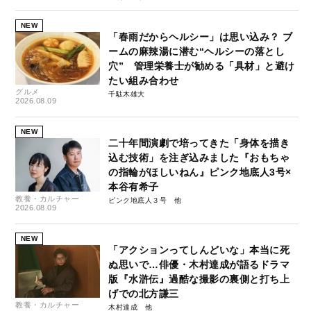
NEW
「春雨だからヘルシー」は思い込み？ ブ
ームの麻辣湯に潜む“ヘルシーの落とし
穴” 管理栄養士が勧める「具材」と避け
たい組み合わせ
グルメ
千駄木雄大
2026.08.09
NEW
二十年間演劇で培ってきた「身体を描き
込む技術」を注ぎ込みました『おもちゃ
の指輪がほしいねん』ピンク地底人3号×
本谷有希子
教養・カルチャー
ピンク地底人３号
2026.08.09
NEW
「アクションってしんどいな」本当に死
ぬ思いで…俳優・木村達成が語るドラマ
版『水滸伝』過酷な撮影の裏側と打ち上
げでの北方謙三
教養・カルチャー
木村達成