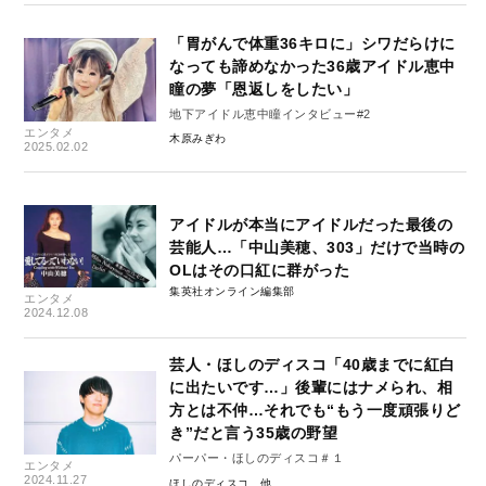
「胃がんで体重36キロに」シワだらけに
なっても諦めなかった36歳アイドル恵中
瞳の夢「恩返しをしたい」
地下アイドル恵中瞳インタビュー#2
エンタメ
木原みぎわ
2025.02.02
アイドルが本当にアイドルだった最後の
芸能人…「中山美穂、303」だけで当時の
OLはその口紅に群がった
集英社オンライン編集部
エンタメ
2024.12.08
芸人・ほしのディスコ「40歳までに紅白
に出たいです…」後輩にはナメられ、相
方とは不仲…それでも“もう一度頑張りど
き”だと言う35歳の野望
パーパー・ほしのディスコ＃１
エンタメ
2024.11.27
ほしのディスコ