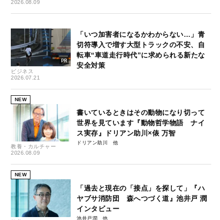
2026.08.09
「いつ加害者になるかわからない…」青
切符導入で増す大型トラックの不安、自
転車“車道走行時代”に求められる新たな
安全対策
ビジネス
2026.07.21
NEW
書いているときはその動物になり切って
世界を見ています『動物哲学物語 ナイ
ス実存』ドリアン助川×俵 万智
ドリアン助川
教養・カルチャー
2026.08.09
NEW
「過去と現在の「接点」を探して」『ハ
ヤブサ消防団 森へつづく道』池井戸 潤
インタビュー
池井戸潤