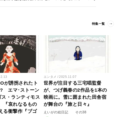
特集一覧
02.13
エンタメ
2025.11.07
EOが誘拐されたト
世界が注目する三宅唱監督
!? エマ･ストーン
が、つげ義春の2作品を1本の
ゴス・ランティモス
映画に。雪に囲まれた田舎宿
、『哀れなるもの
が舞台の『旅と日々』
える衝撃作『ブゴ
えいがの絵日記 その38