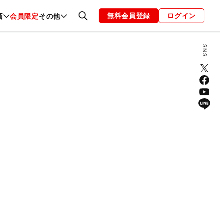
無料会員登録
ログイン
画
会員限定
その他
ファッション
恋愛・結婚
編集部
お知らせ