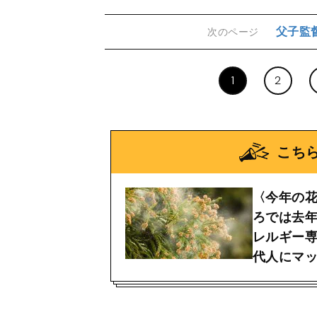
父子監
次のページ
1
2
こち
〈今年の花
ろでは去年
レルギー専
代人にマ