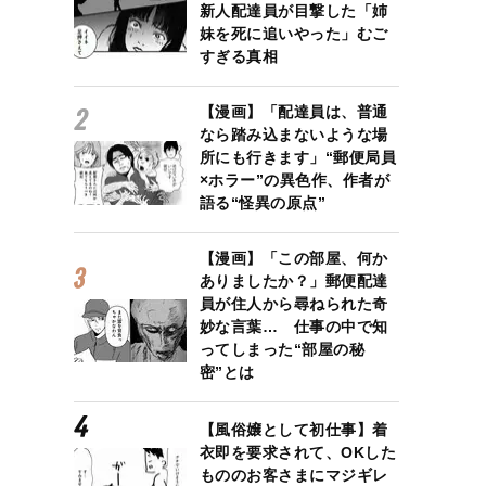
新人配達員が目撃した「姉
妹を死に追いやった」むご
すぎる真相
【漫画】「配達員は、普通
なら踏み込まないような場
所にも行きます」“郵便局員
×ホラー”の異色作、作者が
語る“怪異の原点”
【漫画】「この部屋、何か
ありましたか？」郵便配達
員が住人から尋ねられた奇
妙な言葉… 仕事の中で知
ってしまった“部屋の秘
密”とは
【風俗嬢として初仕事】着
衣即を要求されて、OKした
もののお客さまにマジギレ
』のプロデューサーによる、音楽の風情も豊かな『デュオ 1/2のピ