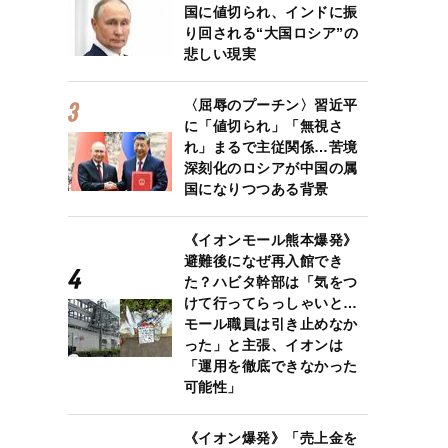
国に値切られ、インドに振
り回される“大国ロシア”の
悲しい現実
〈屈辱のプーチン〉習近平
に「値切られ」「無視さ
れ」まるで主従関係…苦境
深刻化のロシアが中国の属
国になりつつある背景
《イオンモール熊本爆発》
避難後になぜ再入館でき
た？ハビタ幹部は「気をつ
けて行ってらっしゃいと…
モール職員は引き止めなか
った」と主張、イオンは
「運用を徹底できなかった
可能性」
《イオン爆発》「売上金を