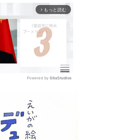
もっと読む
arrow_forward_ios
Powered by 
GliaStudios
M
u
t
e