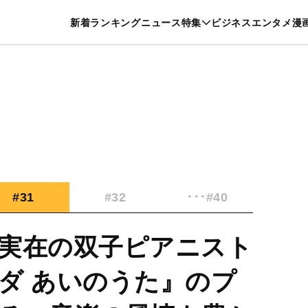
特集一覧を見る
漫画一覧を見る
新着
ランキング
ニュース
特集
ビジネス
エンタメ
漫
養・カルチャー
暮らし
スポーツ
ヘルスケア
美容
グルメ
#31
#32
･･･#40
実在の双子ピアニスト
ダ あいのうた』のプ