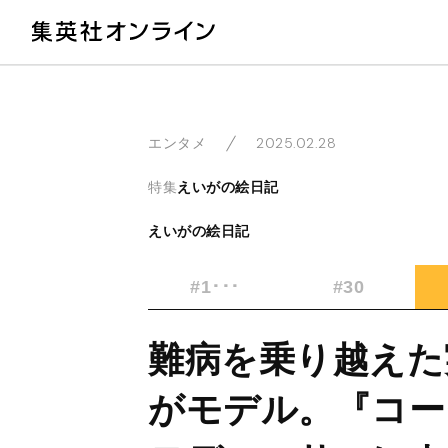
教
2025.02.28
エンタメ
特集
えいがの絵日記
えいがの絵日記
#1･･･
#30
難病を乗り越えた
がモデル。『コー