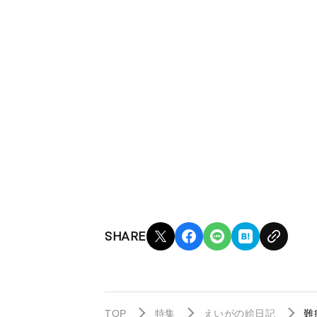
SHARE
TOP
特集
えいがの絵日記
難