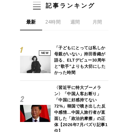
記事ランキング
最新
24時間
週間
月間
「子どもにとっては私しか
NEW
母親がいない」持田香織が
語る、ELTデビュー30周年
と“歌手”よりも大切にした
かった時間
〈習近平に特大ブーメラ
ン〉「中国人客お断り」
「中国に好感持てない
72%」韓国で噴き出した反
中感情…中国人旅行者が直
面した「政治的摩擦」の正
体【2026年7月バズり記事1
位】