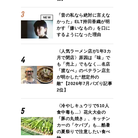
「昔の私なら絶対に言えな
NEW
かった」ELT持田香織が明
かす「嫌いなもの」を口に
するようになった理由
〈人気ラーメン店が1年3カ
月で閉店〉原因は「味」で
も「売上」でもなく…名店
「渡なべ」のベテラン店主
が明かした“想定外の
敵”【2026年7月バズり記事
2位】
〈冷やしキュウリで510人
食中毒も…〉花火大会の
「豚の丸焼き」、キッチン
カーの「ケバブ」も…酷暑
の夏祭りで注意したい食べ
物