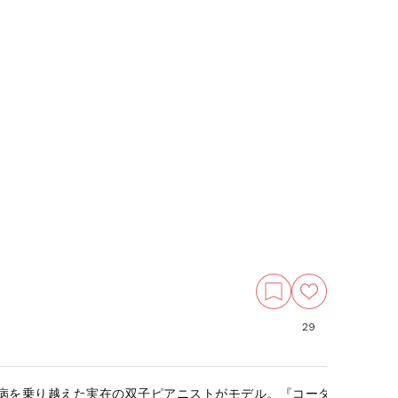
29
病を乗り越えた実在の双子ピアニストがモデル。『コーダ あいのうた