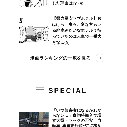
した理由は!? (4)
【県内最安ラブホテル】お
ばけも、虫も、変な客もい
る廃虚みたいなホテルで待
っていたのは人生で一番大
きな…(5)
漫画ランキングの一覧を見る
SPECIAL
「いつ加害者になるかわか
らない…」青切符導入で増
す大型トラックの不安、自
転車“車道走行時代”に求め