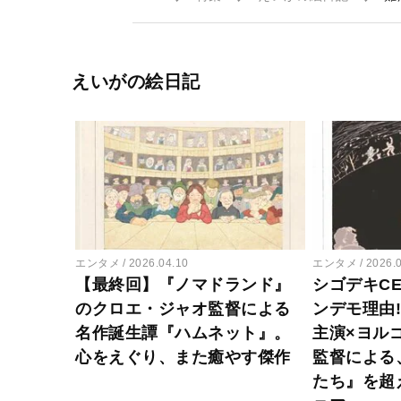
えいがの絵日記
エンタメ
2026.04.10
エンタメ
2026.
【最終回】『ノマドランド』
シゴデキC
のクロエ・ジャオ監督による
ンデモ理由
名作誕生譚『ハムネット』。
主演×ヨル
心をえぐり、また癒やす傑作
監督による
たち』を超