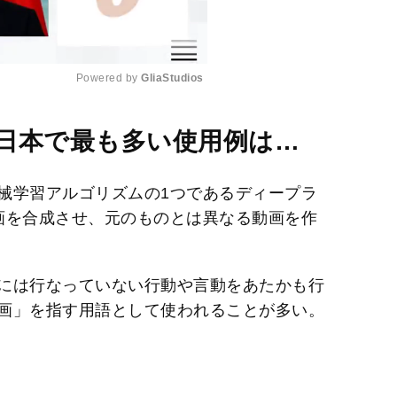
Powered by 
GliaStudios
M
日本で最も多い使用例は…
u
t
械学習アルゴリズムの1つであるディープラ
e
画を合成させ、元のものとは異なる動画を作
には行なっていない行動や言動をあたかも行
画」を指す用語として使われることが多い。