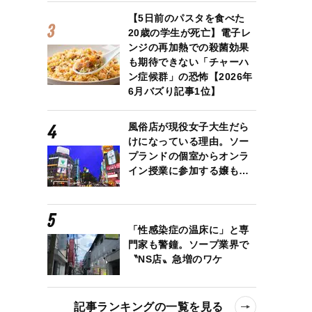
【5日前のパスタを食べた
20歳の学生が死亡】電子レ
ンジの再加熱での殺菌効果
も期待できない「チャーハ
ン症候群」の恐怖【2026年
6月バズり記事1位】
風俗店が現役女子大生だら
けになっている理由。ソー
プランドの個室からオンラ
イン授業に参加する嬢も…
「性感染症の温床に」と専
門家も警鐘。ソープ業界で
〝NS店〟急増のワケ
記事ランキングの一覧を見る