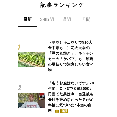
記事ランキング
最新
24時間
週間
月間
〈冷やしキュウリで510人
食中毒も…〉花火大会の
「豚の丸焼き」、キッチン
カーの「ケバブ」も…酷暑
の夏祭りで注意したい食べ
物
「もうお金はないです」20
年前、ロト6で３億2000万
円当てた男は今…当選後も
会社を辞めなかった男が定
年後に気づいた“本当の自
由”
有料