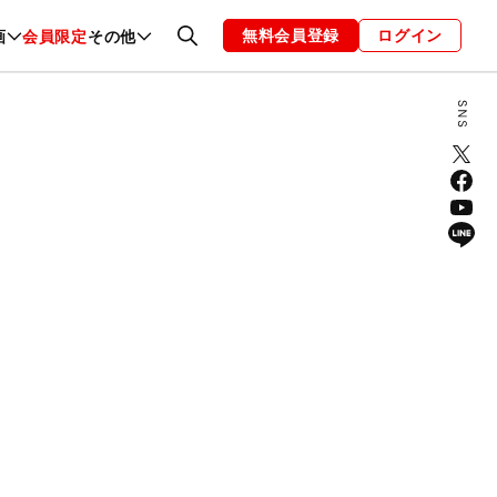
無料会員登録
ログイン
画
会員限定
その他
ファッション
恋愛・結婚
編集部
お知らせ