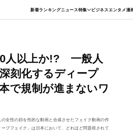
特集一覧を見る
漫画一覧を見る
新着
ランキング
ニュース
特集
ビジネス
エンタメ
漫
養・カルチャー
暮らし
スポーツ
ヘルスケア
美容
グルメ
0人以上か!? 一般人
深刻化するディープ
本で規制が進まないワ
人の女性の顔を性的な動画と合成させたフェイク動画の作
ィープフェイク」は日本において、どれほど問題視されて