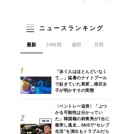
ニュースランキング
最新
24時間
週間
月間
「泳ぐ人はほとんどいなく
て…」猛暑のナイトプール
で起きていた異変…港区女
子が明かすその実態
〈ベントレー追突〉「ぶつ
かる可能性は分かってい
た」韓国籍の刺青男が7台に
NEW
衝突し逃走…SNSで“セレブ
生活”を演出もトラブルだら