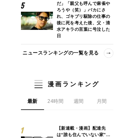
だ」「親父も呼んで麻雀や
ろうや（笑）」バカにさ
れ、ゴキブリ駆除の仕事の
後に死を考えた後、父・清
水アキラの言葉に号泣した
日
ニュースランキングの一覧を見る
漫画ランキング
最新
24時間
週間
月間
【新連載・漫画】配達先
は“誰も住んでいない家”…