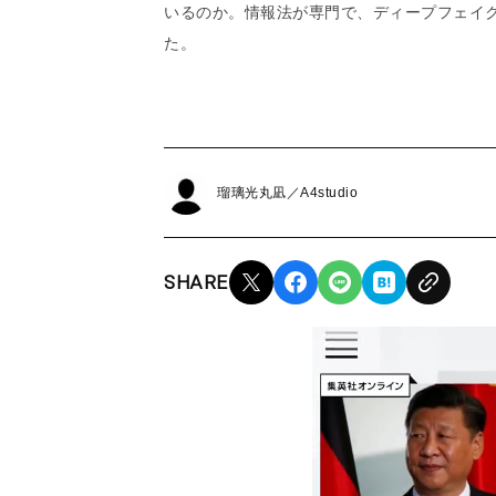
いるのか。情報法が専門で、ディープフェイ
た。
瑠璃光丸凪／A4studio
SHARE