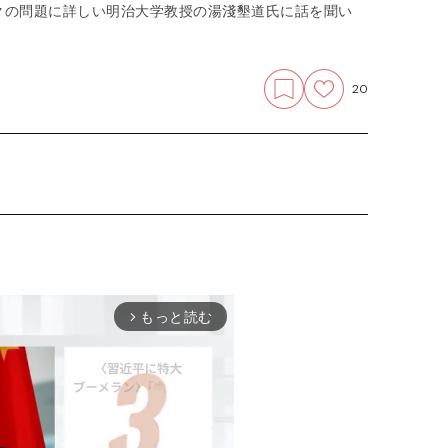
クの問題に詳しい明治大学教授の湯淺墾道氏に話を聞い
20
もっと読む
arrow_forward_ios