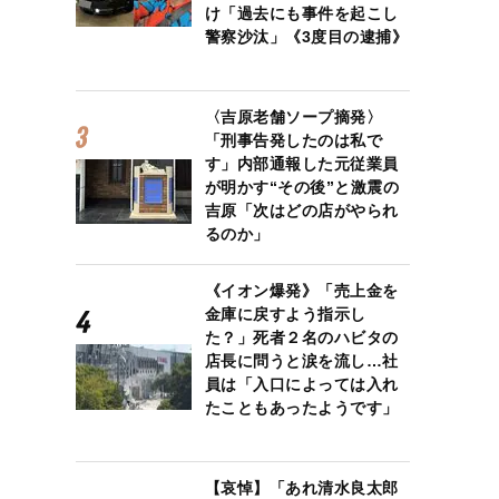
け「過去にも事件を起こし
警察沙汰」《3度目の逮捕》
〈吉原老舗ソープ摘発〉
「刑事告発したのは私で
す」内部通報した元従業員
が明かす“その後”と激震の
吉原「次はどの店がやられ
るのか」
《イオン爆発》「売上金を
金庫に戻すよう指示し
た？」死者２名のハビタの
店長に問うと涙を流し…社
員は「入口によっては入れ
たこともあったようです」
【哀悼】「あれ清水良太郎