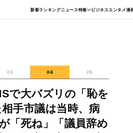
特集一覧を見る
漫画一覧を見る
新着
ランキング
ニュース
特集
ビジネス
エンタメ
漫
養・カルチャー
暮らし
スポーツ
ヘルスケア
美容
グルメ
#3
#4
#5
NSで大バズリの「恥を
た相手市議は当時、病
”が「死ね」「議員辞め