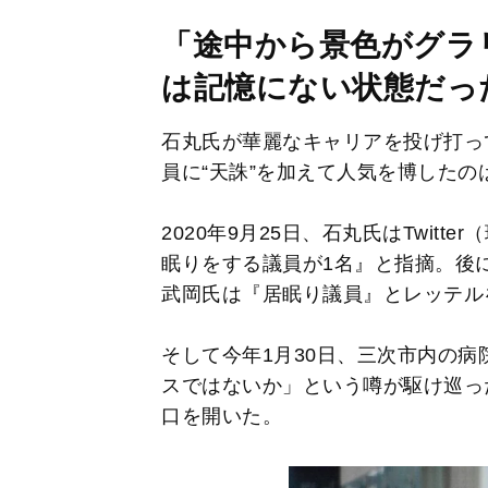
「途中から景色がグラ
は記憶にない状態だっ
石丸氏が華麗なキャリアを投げ打っ
員に“天誅”を加えて人気を博したの
2020年9月25日、石丸氏はTwit
眠りをする議員が1名』と指摘。後
武岡氏は『居眠り議員』とレッテル
そして今年1月30日、三次市内の
スではないか」という噂が駆け巡っ
口を開いた。