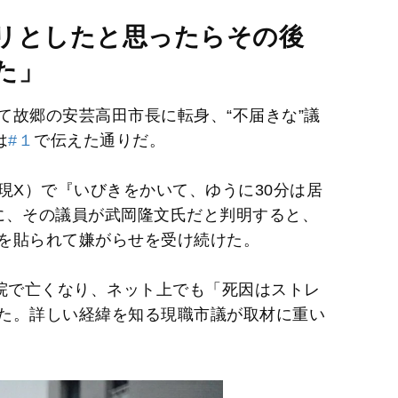
M
リとしたと思ったらその後
u
た」
t
e
て故郷の安芸高田市長に転身、“不届きな”議
は
#１
で伝えた通りだ。
ter（現X）で『いびきをかいて、ゆうに30分は居
に、その議員が武岡隆文氏だと判明すると、
を貼られて嫌がらせを受け続けた。
病院で亡くなり、ネット上でも「死因はストレ
た。詳しい経緯を知る現職市議が取材に重い