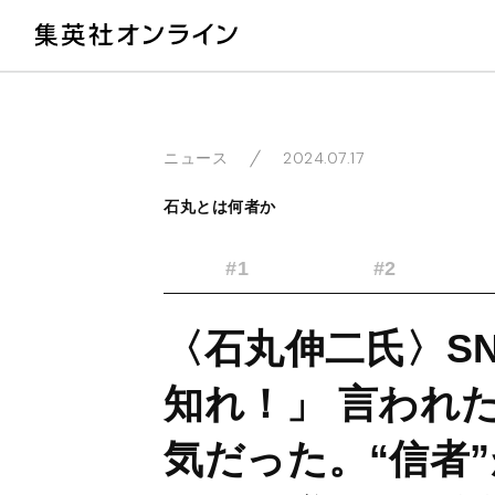
教
2024.07.17
ニュース
石丸とは何者か
#1
#2
〈石丸伸二氏〉S
知れ！」 言われ
気だった。“信者