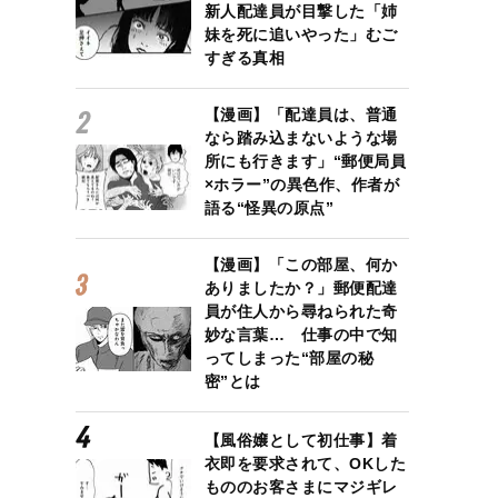
新人配達員が目撃した「姉
妹を死に追いやった」むご
すぎる真相
【漫画】「配達員は、普通
なら踏み込まないような場
所にも行きます」“郵便局員
×ホラー”の異色作、作者が
語る“怪異の原点”
【漫画】「この部屋、何か
ありましたか？」郵便配達
員が住人から尋ねられた奇
妙な言葉… 仕事の中で知
ってしまった“部屋の秘
密”とは
【風俗嬢として初仕事】着
衣即を要求されて、OKした
もののお客さまにマジギレ