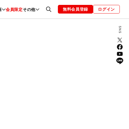
無料会員登録
ログイン
画
会員限定
その他
ファッション
恋愛・結婚
編集部
お知らせ