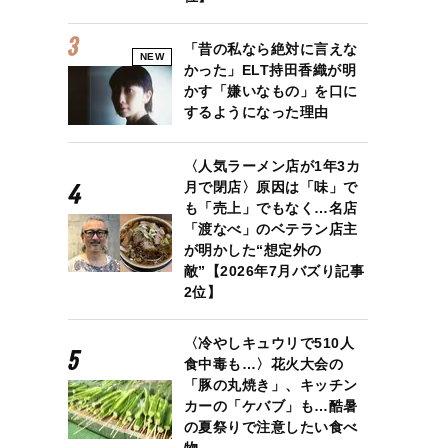
「昔の私なら絶対に言えな
NEW
かった」ELT持田香織が明
かす「嫌いなもの」を口に
するようになった理由
〈人気ラーメン店が1年3カ
月で閉店〉原因は「味」で
も「売上」でもなく…名店
「渡なべ」のベテラン店主
が明かした“想定外の
敵”【2026年7月バズり記事
2位】
〈冷やしキュウリで510人
食中毒も…〉花火大会の
「豚の丸焼き」、キッチン
カーの「ケバブ」も…酷暑
の夏祭りで注意したい食べ
物