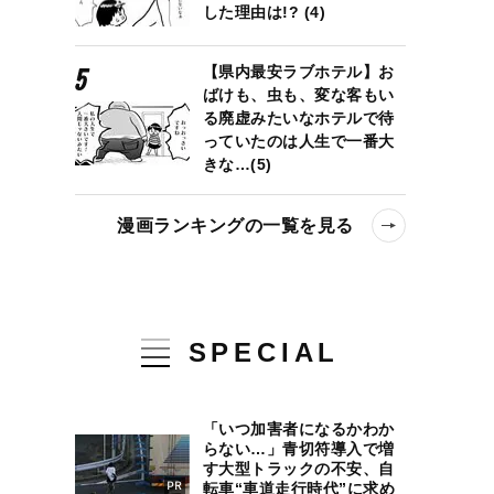
した理由は!? (4)
【県内最安ラブホテル】お
ばけも、虫も、変な客もい
る廃虚みたいなホテルで待
っていたのは人生で一番大
きな…(5)
漫画ランキングの一覧を見る
SPECIAL
「いつ加害者になるかわか
らない…」青切符導入で増
す大型トラックの不安、自
転車“車道走行時代”に求め