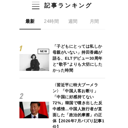
記事ランキング
最新
24時間
週間
月間
「子どもにとっては私しか
NEW
母親がいない」持田香織が
語る、ELTデビュー30周年
と“歌手”よりも大切にした
かった時間
〈習近平に特大ブーメラ
ン〉「中国人客お断り」
「中国に好感持てない
72%」韓国で噴き出した反
中感情…中国人旅行者が直
面した「政治的摩擦」の正
体【2026年7月バズり記事1
位】