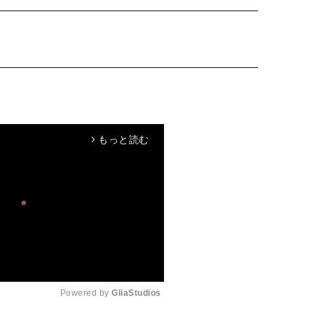
もっと読む
arrow_forward_ios
Powered by 
GliaStudios