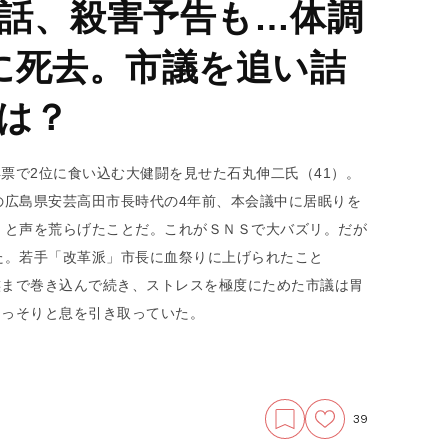
話、殺害予告も…体調
に死去。市議を追い詰
とは？
得票で2位に食い込む大健闘を見せた石丸伸二氏（41）。
の広島県安芸高田市長時代の4年前、本会議中に居眠りを
」と声を荒らげたことだ。これがＳＮＳで大バズリ。だが
た。若手「改革派」市長に血祭りに上げられたこと
族まで巻き込んで続き、ストレスを極度にためた市議は胃
ひっそりと息を引き取っていた。
39