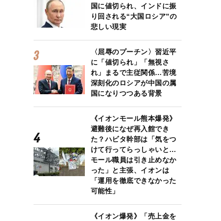
国に値切られ、インドに振
り回される“大国ロシア”の
悲しい現実
〈屈辱のプーチン〉習近平
に「値切られ」「無視さ
れ」まるで主従関係…苦境
深刻化のロシアが中国の属
国になりつつある背景
《イオンモール熊本爆発》
避難後になぜ再入館でき
た？ハビタ幹部は「気をつ
けて行ってらっしゃいと…
モール職員は引き止めなか
った」と主張、イオンは
「運用を徹底できなかった
可能性」
《イオン爆発》「売上金を