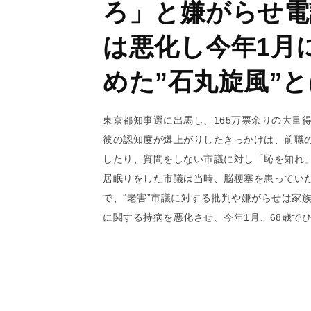
ろ」と嫌がらせ電
は悪化し今年1月
めた”石丸旋風”
東京都知事選に出馬し、165万票余りの大量
彼の認知度が爆上がりしたきっかけは、前職
したり、質問をしない市議に対し「恥を知れ
居眠りをした市議は当時、脳梗塞を患ってい
で、“老害”市議に対する批判や嫌がらせは家
に関する持病を悪化させ、今年1月、68歳で