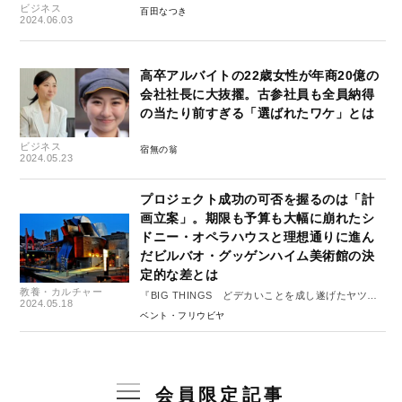
ビジネス
百田なつき
2024.06.03
高卒アルバイトの22歳女性が年商20億の
会社社長に大抜擢。古参社員も全員納得
の当たり前すぎる「選ばれたワケ」とは
ビジネス
宿無の翁
2024.05.23
プロジェクト成功の可否を握るのは「計
画立案」。期限も予算も大幅に崩れたシ
ドニー・オペラハウスと理想通りに進ん
だビルバオ・グッゲンハイム美術館の決
定的な差とは
教養・カルチャー
『BIG THINGS どデカいことを成し遂げたヤツら
2024.05.18
はなにをしたのか？』#２
ベント・フリウビヤ
会員限定記事