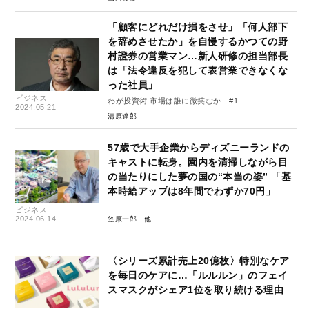
「顧客にどれだけ損をさせ」「何人部下
を辞めさせたか」を自慢するかつての野
村證券の営業マン…新人研修の担当部長
は「法令違反を犯して表営業できなくな
った社員」
ビジネス
わが投資術 市場は誰に微笑むか #1
2024.05.21
清原達郎
57歳で大手企業からディズニーランドの
キャストに転身。園内を清掃しながら目
の当たりにした夢の国の“本当の姿” 「基
本時給アップは8年間でわずか70円」
ビジネス
2024.06.14
笠原一郎
〈シリーズ累計売上20億枚〉特別なケア
を毎日のケアに…「ルルルン」のフェイ
スマスクがシェア1位を取り続ける理由