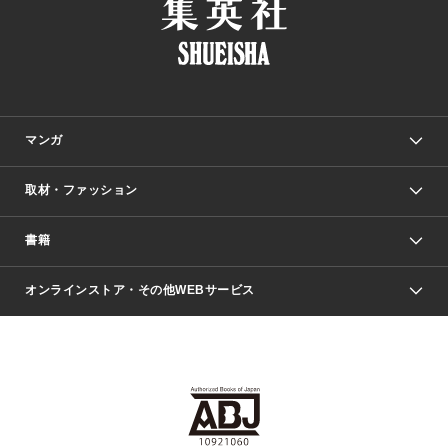
マンガ
取材・ファッション
少年マンガ
週刊少年ジャンプ
書籍
ファッション・美容
青年マンガ
ジャンプSQ.
Seventeen
週刊ヤングジャンプ
オンラインストア・その他WEBサービス
文芸・文庫・総合
芸能・情報・スポーツ
少女マンガ
Vジャンプ
non-no Web
ヤングジャンプ定期購読デジタル
すばる
Myojo
オンラインストア
りぼん
学芸・ノンフィクション・新書
最強ジャンプ
女性マンガ
@BAILA
ヤンジャン＋
小説すばる
週プレNEWS
マーガレット
集英社OTOコンテンツ
集英社 学芸編集部
少年ジャンプ＋
その他WEBサービス
クッキー
ライトノベル・ノベライズ
MAQUIA ONLINE
となりのヤングジャンプ
集英社 文芸ステーション
週プレ グラジャパ！
別冊マーガレット
SHUEISHA MANGA-ART HERITAGE
集英社 ビジネス書
ゼブラック
ココハナ
SHUEISHA ADNAVI
SPUR.JP
集英社Webマガジン Cobalt
グランドジャンプ