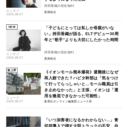
持田香織の現在地#2
エンタメ
黒島暁生
2026.08.07
NEW
「子どもにとっては私しか母親がいな
い」持田香織が語る、ELTデビュー30周
年と“歌手”よりも大切にしたかった時間
持田香織の現在地#1
エンタメ
2026.08.07
黒島暁生
急上昇
《イオンモール熊本爆発》避難後になぜ
再入館できた？ハビタ幹部は「気をつけ
て行ってらっしゃいと…モール職員は引
き止めなかった」と主張、イオンは「運
用を徹底できなかった可能性」
ニュース
2026.08.07
集英社オンライン編集部ニュース班
「いつ加害者になるかわからない…」青
切符導入で増す大型トラックの不安、自