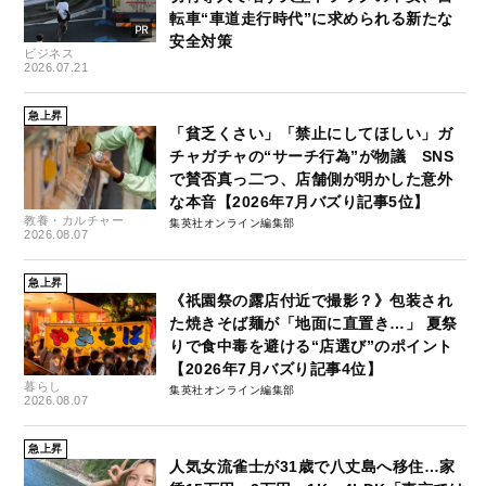
転車“車道走行時代”に求められる新たな
安全対策
ビジネス
2026.07.21
急上昇
「貧乏くさい」「禁止にしてほしい」ガ
チャガチャの“サーチ行為”が物議 SNS
で賛否真っ二つ、店舗側が明かした意外
な本音【2026年7月バズり記事5位】
教養・カルチャー
集英社オンライン編集部
2026.08.07
急上昇
《祇園祭の露店付近で撮影？》包装され
た焼きそば麺が「地面に直置き…」 夏祭
りで食中毒を避ける“店選び”のポイント
【2026年7月バズり記事4位】
暮らし
集英社オンライン編集部
2026.08.07
急上昇
人気女流雀士が31歳で八丈島へ移住…家