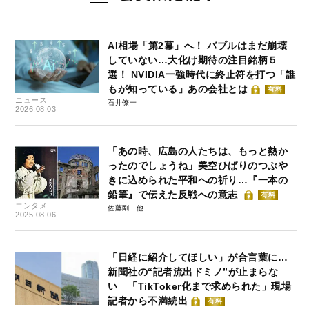
AI相場「第2幕」へ！ バブルはまだ崩壊
していない…大化け期待の注目銘柄５
選！ NVIDIA一強時代に終止符を打つ「誰
もが知っている」あの会社とは
有料
ニュース
石井僚一
2026.08.03
「あの時、広島の人たちは、もっと熱か
ったのでしょうね」美空ひばりのつぶや
きに込められた平和への祈り…『一本の
鉛筆』で伝えた反戦への意志
有料
エンタメ
佐藤剛
2025.08.06
「日経に紹介してほしい」が合言葉に…
新聞社の“記者流出ドミノ”が止まらな
い 「TikToker化まで求められた」現場
記者から不満続出
有料