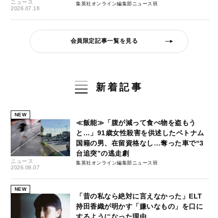
ニュース
集英社オンライン編集部ニュース班
2026.07.18
会員限定記事一覧を見る
新着記事
NEW
≪飯能≫「腹が減って食べ物を盗もう
と…」91歳女性殺害を供述したベトナム
国籍の男、在留資格なし…奪った車で“3
台追突”の逃走劇
ニュース
集英社オンライン編集部ニュース班
2026.08.07
NEW
「昔の私なら絶対に言えなかった」ELT
持田香織が明かす「嫌いなもの」を口に
するようになった理由