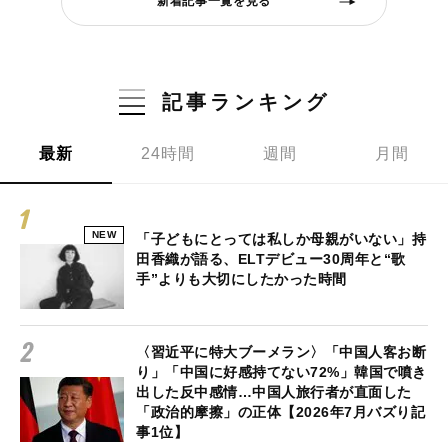
新着記事一覧を見る
記事ランキング
最新
24時間
週間
月間
NEW
「子どもにとっては私しか母親がいない」持
田香織が語る、ELTデビュー30周年と“歌
手”よりも大切にしたかった時間
〈習近平に特大ブーメラン〉「中国人客お断
り」「中国に好感持てない72%」韓国で噴き
出した反中感情…中国人旅行者が直面した
「政治的摩擦」の正体【2026年7月バズり記
事1位】