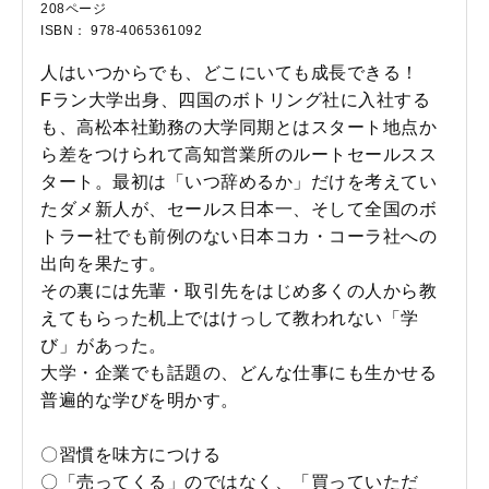
208ページ
ISBN： 978-4065361092
人はいつからでも、どこにいても成長できる！
Fラン大学出身、四国のボトリング社に入社する
も、高松本社勤務の大学同期とはスタート地点か
ら差をつけられて高知営業所のルートセールスス
タート。最初は「いつ辞めるか」だけを考えてい
たダメ新人が、セールス日本一、そして全国のボ
トラー社でも前例のない日本コカ・コーラ社への
出向を果たす。
その裏には先輩・取引先をはじめ多くの人から教
えてもらった机上ではけっして教われない「学
び」があった。
大学・企業でも話題の、どんな仕事にも生かせる
普遍的な学びを明かす。
〇習慣を味方につける
〇「売ってくる」のではなく、「買っていただ