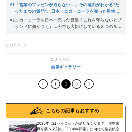
#1
「営業のプレゼンが通らない…」その理由がわかる“た
った１つの質問”…日本一コカ・コーラを売った男性が
学んだ仕事の基本とは
#2
コカ・コーラを日本一売った営業「これを守らないとブ
ランドに傷がつく」…今でも大切にしている３つのルー
ルとは
ビジネス
次のページ
画像ギャラリー
1
2
3
こちらの記事もおすすめ
2030年にはパイロットが足りなくなる？ 航空業
界を襲う深刻な「2030年問題」に向けて格安航空