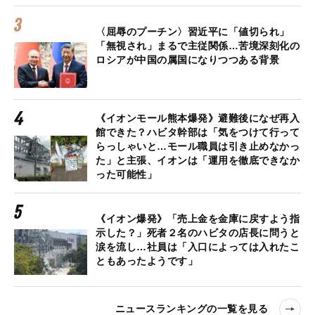
〈屈辱のプーチン〉習近平に「値切られ」
「無視され」まるで主従関係…苦境深刻化の
ロシアが中国の属国になりつつある背景
《イオンモール熊本爆発》避難後になぜ再入
館できた？ハビタ幹部は「気をつけて行って
らっしゃいと…モール職員は引き止めなかっ
た」と主張、イオンは「運用を徹底できなか
った可能性」
《イオン爆発》「売上金を金庫に戻すよう指
示した？」死者２名のハビタの店長に問うと
涙を流し…社員は「入口によっては入れたこ
ともあったようです」
ニュースランキングの一覧を見る