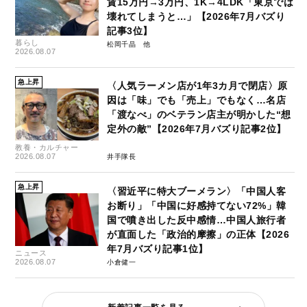
賃15万円→3万円、1K→4LDK「東京では
壊れてしまうと…」【2026年7月バズり
記事3位】
暮らし
松岡千晶
2026.08.07
急上昇
〈人気ラーメン店が1年3カ月で閉店〉原
因は「味」でも「売上」でもなく…名店
「渡なべ」のベテラン店主が明かした“想
定外の敵”【2026年7月バズり記事2位】
教養・カルチャー
2026.08.07
井手隊長
急上昇
〈習近平に特大ブーメラン〉「中国人客
お断り」「中国に好感持てない72%」韓
国で噴き出した反中感情…中国人旅行者
が直面した「政治的摩擦」の正体【2026
年7月バズり記事1位】
ニュース
2026.08.07
小倉健一