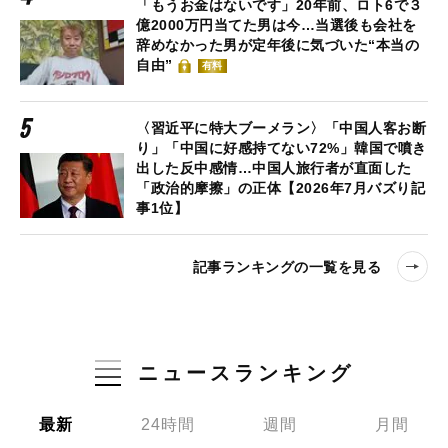
「もうお金はないです」20年前、ロト6で３
億2000万円当てた男は今…当選後も会社を
辞めなかった男が定年後に気づいた“本当の
自由”
有料
〈習近平に特大ブーメラン〉「中国人客お断
り」「中国に好感持てない72%」韓国で噴き
出した反中感情…中国人旅行者が直面した
「政治的摩擦」の正体【2026年7月バズり記
事1位】
記事ランキングの一覧を見る
ニュースランキング
最新
24時間
週間
月間