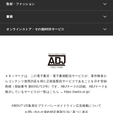
取材・ファッション
少年マンガ
週刊少年ジャンプ
書籍
ファッション・美容
青年マンガ
ジャンプSQ.
Seventeen
週刊ヤングジャンプ
オンラインストア・その他WEBサービス
文芸・文庫・総合
芸能・情報・スポーツ
少女マンガ
Vジャンプ
non-no Web
ヤングジャンプ定期購読デジタル
すばる
Myojo
オンラインストア
りぼん
学芸・ノンフィクション・新書
最強ジャンプ
女性マンガ
@BAILA
ヤンジャン＋
小説すばる
週プレNEWS
マーガレット
集英社OTOコンテンツ
集英社 学芸編集部
少年ジャンプ＋
その他WEBサービス
クッキー
ライトノベル・ノベライズ
MAQUIA ONLINE
となりのヤングジャンプ
集英社 文芸ステーション
週プレ グラジャパ！
別冊マーガレット
SHUEISHA MANGA-ART HERITAGE
集英社 ビジネス書
ゼブラック
ココハナ
SHUEISHA ADNAVI
SPUR.JP
集英社Webマガジン Cobalt
グランドジャンプ
web 集英社文庫
キッズ
web Sportiva
マンガMee
ジャンプキャラクターズストア
集英社新書
ジャンプルーキー！
月刊オフィスユー
ＡＢＪマークは、この電子書店・電子書籍配信サービスが、著作権者か
EDITOR'S LAB
LEE
集英社オレンジ文庫
ウルトラジャンプ
青春と読書
パラスポ＋！
らコンテンツ使用許諾を得た正規版配信サービスであることを示す登録
集英社みらい文庫
リマコミ＋
HAPPY PLUS STORE
集英社新書プラス
ジャンプTOON
商標（登録番号 第6091713号）です。ABJマークの詳細、ABJマークを
Marisol
シフォン文庫
アジア人物史
S-KIDS.LAND
マンガMeets
掲示しているサービスの一覧はこちら →
https://aebs.or.jp/
shueisha vox
よみタイ
S-MANGA
Web éclat
ダッシュエックス文庫
LEEマルシェ
kotoba
集英社ジャンプリミックス
ABOUT US
集英社プライバシーガイドライン
広告掲載について
T JAPAN:The New York Times Style Magazine
JUMP j BOOKS
お問い合わせ
規約
特定商取引法に基づく表示
SHOP Marisol