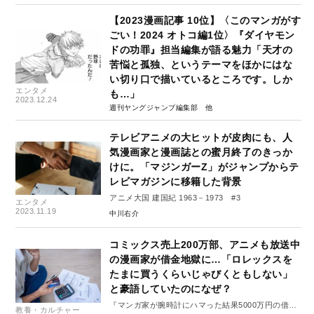
【2023漫画記事 10位】〈このマンガがす
ごい！2024 オトコ編1位〉『ダイヤモン
ドの功罪』担当編集が語る魅力「天才の
苦悩と孤独、というテーマをほかにはな
い切り口で描いているところです。しか
エンタメ
も…」
2023.12.24
週刊ヤングジャンプ編集部
テレビアニメの大ヒットが皮肉にも、人
気漫画家と漫画誌との蜜月終了のきっか
けに。「マジンガーZ」がジャンプからテ
レビマガジンに移籍した背景
アニメ大国 建国紀 1963－1973 #3
エンタメ
2023.11.19
中川右介
コミックス売上200万部、アニメも放送中
の漫画家が借金地獄に…「ロレックスを
たまに買うくらいじゃびくともしない」
と豪語していたのになぜ？
『マンガ家が腕時計にハマった結果5000万円の借金
教養・カルチャー