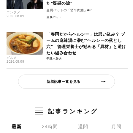
た“疑惑の涙”
金属バットの「酒辛肉鮪」#61
エンタメ
2026.08.09
金属バット
「春雨だからヘルシー」は思い込み？ ブ
ームの麻辣湯に潜む“ヘルシーの落とし
穴” 管理栄養士が勧める「具材」と避け
たい組み合わせ
グルメ
千駄木雄大
2026.08.09
新着記事一覧を見る
記事ランキング
最新
24時間
週間
月間