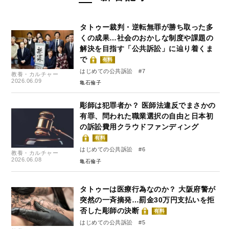
タトゥー裁判・逆転無罪が勝ち取った多
くの成果…社会のおかしな制度や課題の
解決を目指す「公共訴訟」に辿り着くま
で
有料
はじめての公共訴訟 #7
教養・カルチャー
2026.06.09
亀石倫子
彫師は犯罪者か？ 医師法違反でまさかの
有罪、問われた職業選択の自由と日本初
の訴訟費用クラウドファンディング
有料
はじめての公共訴訟 #6
教養・カルチャー
2026.06.08
亀石倫子
タトゥーは医療行為なのか？ 大阪府警が
突然の一斉摘発…罰金30万円支払いを拒
否した彫師の決断
有料
はじめての公共訴訟 #5