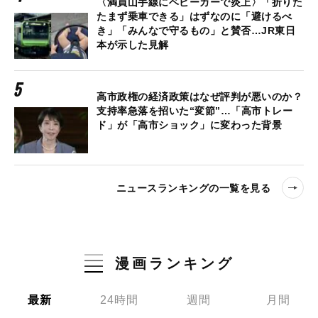
〈満員山手線にベビーカーで炎上〉「折りた
たまず乗車できる」はずなのに「避けるべ
き」「みんなで守るもの」と賛否…JR東日
本が示した見解
高市政権の経済政策はなぜ評判が悪いのか？
支持率急落を招いた“変節”…「高市トレー
ド」が「高市ショック」に変わった背景
ニュースランキングの一覧を見る
漫画ランキング
最新
24時間
週間
月間