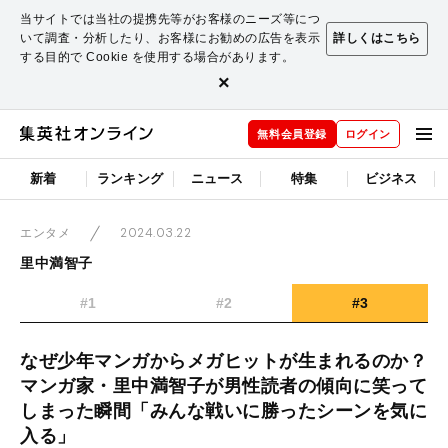
当サイトでは当社の提携先等がお客様のニーズ等につ
いて調査・分析したり、お客様にお勧めの広告を表示
詳しくはこちら
する目的で Cookie を使用する場合があります。
×
無料会員登録
ログイン
新着
ランキング
ニュース
特集
ビジネス
2024.03.22
エンタメ
里中満智子
#1
#2
#3
なぜ少年マンガからメガヒットが生まれるのか？
マンガ家・里中満智子が男性読者の傾向に笑って
しまった瞬間「みんな戦いに勝ったシーンを気に
入る」