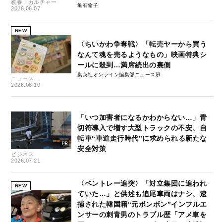
教養・カルチャー
亀石倫子
2026.06.07
NEW
〈ちいかわ争奪戦〉「転売ヤーから買う
なんて魂を売るようなもの」映画特典シ
ールに殺到…満席続出の裏側
集英社オンライン編集部ニュース班
ニュース
2026.08.10
「いつ加害者になるかわからない…」青
切符導入で増す大型トラックの不安、自
転車“車道走行時代”に求められる新たな
安全対策
ビジネス
2026.07.21
〈ベントレー追突〉「対立集団に追われ
NEW
ていた…」と供述も追尾車両はナシ、逮
捕された韓国籍“元ボンボン”インフルエ
ンサーの刺青男のトラブル歴「アメ車を