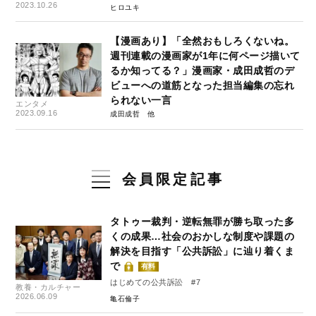
をつくった話』#1
2023.10.26
ヒロユキ
【漫画あり】「全然おもしろくないね。
週刊連載の漫画家が1年に何ページ描いて
るか知ってる？」漫画家・成田成哲のデ
ビューへの道筋となった担当編集の忘れ
られない一言
エンタメ
2023.09.16
成田成哲
会員限定記事
タトゥー裁判・逆転無罪が勝ち取った多
くの成果…社会のおかしな制度や課題の
解決を目指す「公共訴訟」に辿り着くま
で
有料
はじめての公共訴訟 #7
教養・カルチャー
2026.06.09
亀石倫子