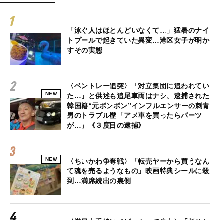
「泳ぐ人はほとんどいなくて…」猛暑のナイ
トプールで起きていた異変…港区女子が明か
すその実態
〈ベントレー追突〉「対立集団に追われてい
NEW
た…」と供述も追尾車両はナシ、逮捕された
韓国籍“元ボンボン”インフルエンサーの刺青
男のトラブル歴「アメ車を買ったらパーツ
が…」《３度目の逮捕》
NEW
〈ちいかわ争奪戦〉「転売ヤーから買うなん
て魂を売るようなもの」映画特典シールに殺
到…満席続出の裏側