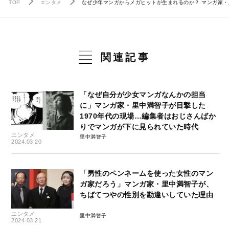
TOP
エンタメ
なぜ少年マンガからメガヒットが生まれるのか？ マンガ家
関連記事
「なぜ自分が少女マンガなんかの担当
に」マンガ家・里中満智子が目撃した
1970年代の現場…編集者はおじさんばか
りでマンガが下に見られていた時代
エンタメ
里中満智子
2024.03.20
「男性のペンネームを使った女性のマン
ガ家だろう」マンガ家・里中満智子が、
ちばてつやの性別を勘違いしていた理由
エンタメ
里中満智子
2024.03.21