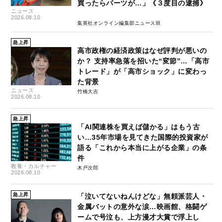
買ったらパーツが…」《３度目の逮捕》
ニュース
2026.08.10
集英社オンライン編集部ニュース班
急上昇
高市政権の経済政策はなぜ評判が悪いの
か？ 支持率急落を招いた“変節”…「高市
トレード」が「高市ショック」に変わっ
た背景
ニュース
竹橋大吉
2026.08.10
急上昇
「AI関連株を買えば儲かる」はもう古
い…35年市場を見てきた国際的投資家が
語る「これから本当に上がる企業」の条
件
教養・カルチャー
木戸次郎
2026.08.10
急上昇
「泣いてないねんけどな」無頼派芸人・
金属バットの意外な涙…映画館、格闘ゲ
ームで号泣も、上方漫才大賞で浮上し