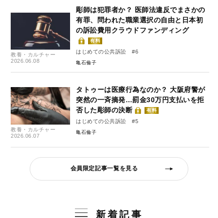
彫師は犯罪者か？ 医師法違反でまさかの
有罪、問われた職業選択の自由と日本初
の訴訟費用クラウドファンディング
有料
はじめての公共訴訟 #6
教養・カルチャー
2026.06.08
亀石倫子
タトゥーは医療行為なのか？ 大阪府警が
突然の一斉摘発…罰金30万円支払いを拒
否した彫師の決断
有料
はじめての公共訴訟 #5
教養・カルチャー
亀石倫子
2026.06.07
会員限定記事一覧を見る
新着記事