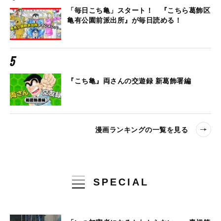
「毎日こち亀」スタート！ 『こちら葛飾区
亀有公園前派出所』が毎日読める！
『こち亀』両さんの交遊録 新葛飾署編
漫画ランキングの一覧を見る
SPECIAL