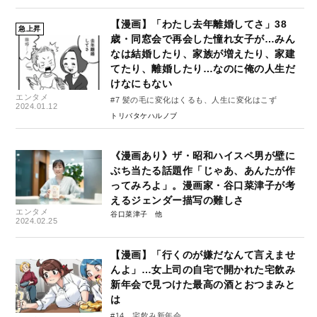
【漫画】「わたし去年離婚してさ」38
急上昇
歳・同窓会で再会した憧れ女子が…みん
なは結婚したり、家族が増えたり、家建
てたり、離婚したり…なのに俺の人生だ
けなにもない
エンタメ
#7 髪の毛に変化はくるも、人生に変化はこず
2024.01.12
トリバタケハルノブ
《漫画あり》ザ・昭和ハイスペ男が壁に
ぶち当たる話題作「じゃあ、あんたが作
ってみろよ」。漫画家・谷口菜津子が考
えるジェンダー描写の難しさ
エンタメ
谷口菜津子
2024.02.25
【漫画】「行くのが嫌だなんて言えませ
んよ」…女上司の自宅で開かれた宅飲み
新年会で見つけた最高の酒とおつまみと
は
#14 宅飲み新年会