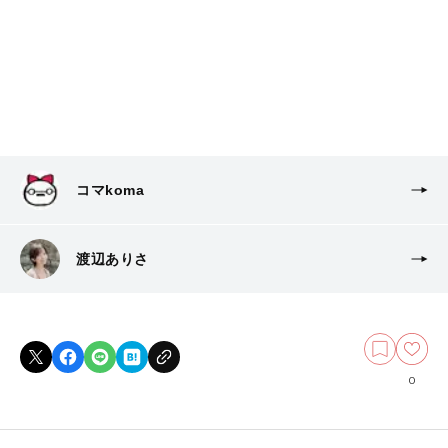
コマkoma
渡辺ありさ
0