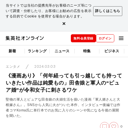
当サイトでは当社の提携先等がお客様のニーズ等につ
いて調査・分析したり、お客様にお勧めの広告を表示
詳しくはこちら
する目的で Cookie を使用する場合があります。
×
無料会員登録
ログイン
新着
ランキング
ニュース
特集
ビジネス
2024.03.03
エンタメ
《漫画あり》「何年経っても引っ越しても持って
いきたい作品は純愛もの」田舎娘と軍人の“ピュ
ア婚”が令和女子に刺さるワケ
堅物の軍人とピュアな田舎娘の夫婦生活を描いた漫画『軍人婿さんと大
根嫁さん』。SNSから人気に火がついた本作、インタビュー後編では作
者コマKoma氏に単行本でのお気に入りのシーンや気になる今後の展開
を聞いた。
0