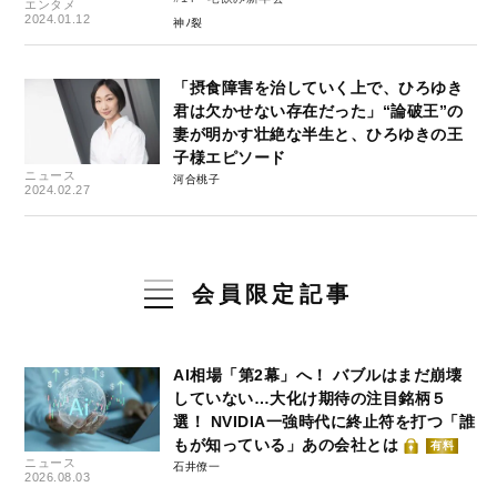
エンタメ
2024.01.12
神ﾉ裂
「摂食障害を治していく上で、ひろゆき
君は欠かせない存在だった」“論破王”の
妻が明かす壮絶な半生と、ひろゆきの王
子様エピソード
ニュース
河合桃子
2024.02.27
会員限定記事
AI相場「第2幕」へ！ バブルはまだ崩壊
していない…大化け期待の注目銘柄５
選！ NVIDIA一強時代に終止符を打つ「誰
もが知っている」あの会社とは
有料
ニュース
石井僚一
2026.08.03