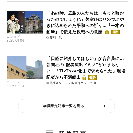
「あの時、広島の人たちは、もっと熱か
ったのでしょうね」美空ひばりのつぶや
きに込められた平和への祈り…『一本の
鉛筆』で伝えた反戦への意志
有料
エンタメ
佐藤剛
2025.08.06
「日経に紹介してほしい」が合言葉に…
新聞社の“記者流出ドミノ”が止まらな
い 「TikToker化まで求められた」現場
記者から不満続出
有料
ニュース
集英社オンライン編集部ニュース班
2026.07.18
会員限定記事一覧を見る