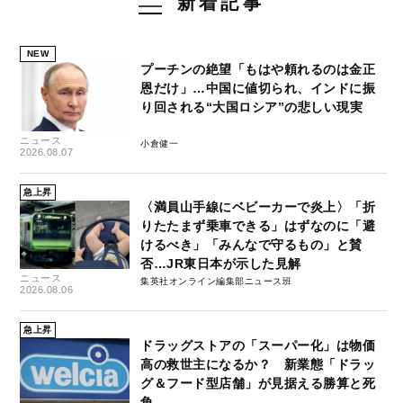
新着記事
NEW
プーチンの絶望「もはや頼れるのは金正
恩だけ」…中国に値切られ、インドに振
り回される“大国ロシア”の悲しい現実
ニュース
小倉健一
2026.08.07
急上昇
〈満員山手線にベビーカーで炎上〉「折
りたたまず乗車できる」はずなのに「避
けるべき」「みんなで守るもの」と賛
否…JR東日本が示した見解
ニュース
集英社オンライン編集部ニュース班
2026.08.06
急上昇
ドラッグストアの「スーパー化」は物価
高の救世主になるか？ 新業態「ドラッ
グ＆フード型店舗」が見据える勝算と死
角