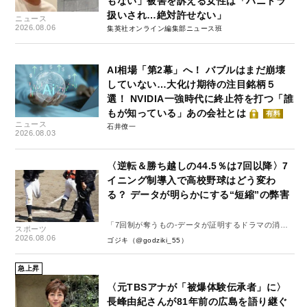
もない」被害を訴える女性は「ハニトラ
扱いされ…絶対許せない」
ニュース
2026.08.06
集英社オンライン編集部ニュース班
AI相場「第2幕」へ！ バブルはまだ崩壊
していない…大化け期待の注目銘柄５
選！ NVIDIA一強時代に終止符を打つ「誰
もが知っている」あの会社とは
有料
ニュース
石井僚一
2026.08.03
〈逆転＆勝ち越しの44.5％は7回以降〉7
イニング制導入で高校野球はどう変わ
る？ データが明らかにする“短縮”の弊害
「7回制が奪うもの-データが証明するドラマの消
スポーツ
失-」
2026.08.06
ゴジキ（@godziki_55）
急上昇
〈元TBSアナが「被爆体験伝承者」に〉
長峰由紀さんが81年前の広島を語り継ぐ