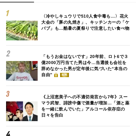
〈冷やしキュウリで510人食中毒も…〉花火
大会の「豚の丸焼き」、キッチンカーの「ケ
バブ」も…酷暑の夏祭りで注意したい食べ物
「もうお金はないです」20年前、ロト6で３
億2000万円当てた男は今…当選後も会社を
辞めなかった男が定年後に気づいた“本当の
自由”
有料
《上沼恵美子への不適切発言から7年》スー
マラ武智、誹謗中傷で酒量が増加…「酒と薬
を一緒に飲んでいた」アルコール依存症の
日々を告白