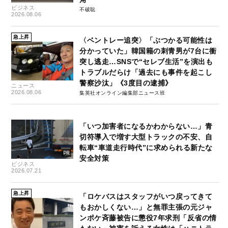
ビジネス
不破聡
2026.08.06
急上昇
〈ベントレー追突〉「ぶつかる可能性は
分かっていた」韓国籍の刺青男が7台に衝
突し逃走…SNSで“セレブ生活”を演出も
トラブルだらけ「過去にも事件を起こし
警察沙汰」《3度目の逮捕》
ニュース
2026.08.06
集英社オンライン編集部ニュース班
「いつ加害者になるかわからない…」青
切符導入で増す大型トラックの不安、自
転車“車道走行時代”に求められる新たな
安全対策
ビジネス
2026.07.21
急上昇
「ロケバスはスタッフがいつ戻ってきて
もおかしくない…」と無罪主張の元ジャ
ンポケ斉藤被告に懲役7年求刑「反省の情