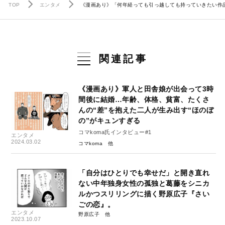
TOP
エンタメ
《漫画あり》「何年経っても引っ越しても持っていきたい作品
関連記事
《漫画あり》軍人と田舎娘が出会って3時
間後に結婚…年齢、体格、貧富、たくさ
んの“差”を抱えた二人が生み出す“ほのぼ
の”がキュンすぎる
コマkoma氏インタビュー#1
エンタメ
2024.03.02
コマkoma
「自分はひとりでも幸せだ」と開き直れ
ない中年独身女性の孤独と葛藤をシニカ
ルかつスリリングに描く野原広子『さい
ごの恋』。
エンタメ
野原広子
2023.10.07