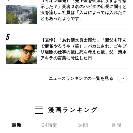
《イオン爆発》「売上金を金庫に戻すよう指
示した？」死者２名のハビタの店長に問うと
涙を流し…社員は「入口によっては入れたこ
ともあったようです」
【哀悼】「あれ清水良太郎だ」「親父も呼ん
で麻雀やろうや（笑）」バカにされ、ゴキブ
リ駆除の仕事の後に死を考えた後、父・清水
アキラの言葉に号泣した日
ニュースランキングの一覧を見る
漫画ランキング
最新
24時間
週間
月間