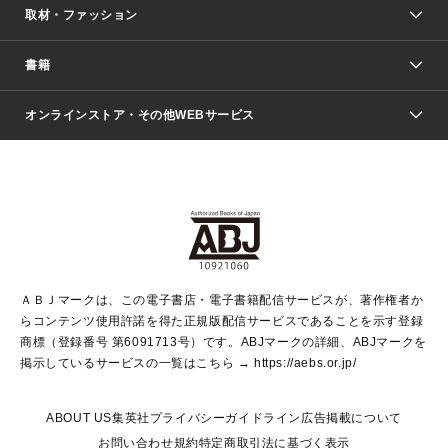
取材・ファッション
少年マンガ
週刊少年ジャンプ
書籍
ファッション・美容
青年マンガ
ジャンプSQ.
Seventeen
週刊ヤングジャンプ
オンラインストア・その他WEBサービス
文芸・文庫・総合
芸能・情報・スポーツ
少女マンガ
Vジャンプ
non-no Web
ヤングジャンプ定期購読デジタル
すばる
Myojo
オンラインストア
りぼん
学芸・ノンフィクション・新書
最強ジャンプ
女性マンガ
@BAILA
ヤンジャン＋
小説すばる
週プレNEWS
マーガレット
集英社OTOコンテンツ
集英社 学芸編集部
少年ジャンプ＋
その他WEBサービス
クッキー
ライトノベル・ノベライズ
MAQUIA ONLINE
となりのヤングジャンプ
集英社 文芸ステーション
週プレ グラジャパ！
別冊マーガレット
SHUEISHA MANGA-ART HERITAGE
集英社 ビジネス書
ゼブラック
ココハナ
SHUEISHA ADNAVI
SPUR.JP
集英社Webマガジン Cobalt
グランドジャンプ
web 集英社文庫
キッズ
web Sportiva
マンガMee
ジャンプキャラクターズストア
集英社新書
ジャンプルーキー！
月刊オフィスユー
ＡＢＪマークは、この電子書店・電子書籍配信サービスが、著作権者か
EDITOR'S LAB
LEE
集英社オレンジ文庫
ウルトラジャンプ
青春と読書
パラスポ＋！
らコンテンツ使用許諾を得た正規版配信サービスであることを示す登録
集英社みらい文庫
リマコミ＋
HAPPY PLUS STORE
集英社新書プラス
ジャンプTOON
商標（登録番号 第6091713号）です。ABJマークの詳細、ABJマークを
Marisol
シフォン文庫
アジア人物史
S-KIDS.LAND
マンガMeets
掲示しているサービスの一覧はこちら →
https://aebs.or.jp/
shueisha vox
よみタイ
S-MANGA
Web éclat
ダッシュエックス文庫
LEEマルシェ
kotoba
集英社ジャンプリミックス
ABOUT US
集英社プライバシーガイドライン
広告掲載について
T JAPAN:The New York Times Style Magazine
JUMP j BOOKS
お問い合わせ
規約
特定商取引法に基づく表示
SHOP Marisol