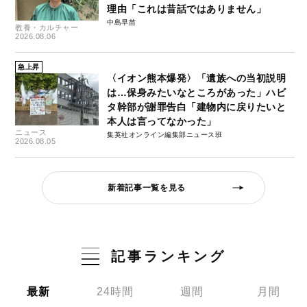
理由「これは昔話ではありません」
中島早苗
教養・カルチャー
2026.08.06
急上昇
〈イオン熊本爆発〉「遺族への当初説明
は…保身みたいなところがあった」ハビ
タ幹部が謝罪告白「建物内に戻りたいと
本人は言ってなかった」
ニュース
集英社オンライン編集部ニュース班
2026.08.05
新着記事一覧を見る
記事ランキング
最新
24時間
週間
月間