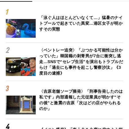
「泳ぐ人はほとんどいなくて…」猛暑のナイ
トプールで起きていた異変…港区女子が明か
すその実態
〈ベントレー追突〉「ぶつかる可能性は分か
っていた」韓国籍の刺青男が7台に衝突し逃
走…SNSで“セレブ生活”を演出もトラブルだ
らけ「過去にも事件を起こし警察沙汰」《3
度目の逮捕》
〈吉原老舗ソープ摘発〉「刑事告発したのは
私です」内部通報した元従業員が明かす“そ
の後”と激震の吉原「次はどの店がやられる
のか」