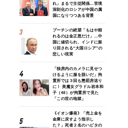
れ」まるで主従関係…苦境
深刻化のロシアが中国の属
国になりつつある背景
プーチンの絶望「もはや頼
れるのは金正恩だけ」…中
国に値切られ、インドに振
り回される“大国ロシア”の
悲しい現実
「独房内のカメラに見せつ
けるように服を脱いだ」拘
置所では３回も懲罰房送り
に！ 美魔女グラドル岩本和
子（48）が拘置所で見た
「この世の地獄」
《イオン爆発》「売上金を
金庫に戻すよう指示し
た？」死者２名のハビタの