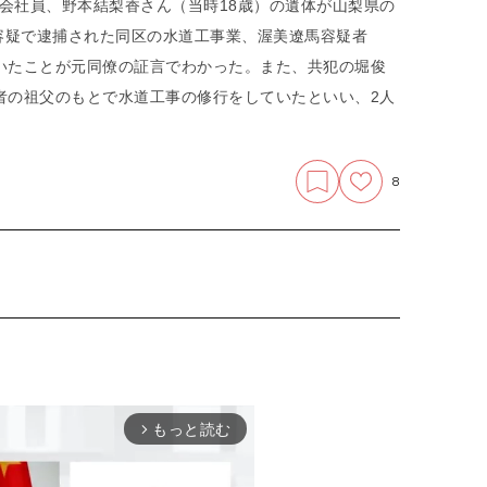
会社員、野本結梨香さん（当時18歳）の遺体が山梨県の
容疑で逮捕された同区の水道工事業、渥美遼馬容疑者
いたことが元同僚の証言でわかった。また、共犯の堀俊
者の祖父のもとで水道工事の修行をしていたといい、2人
8
もっと読む
arrow_forward_ios