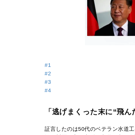
#1
#2
#3
#4
「逃げまくった末に“飛ん
証言したのは50代のベテラン水道工