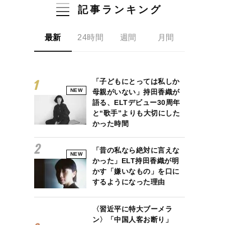
記事ランキング
最新
24時間
週間
月間
「子どもにとっては私しか
NEW
母親がいない」持田香織が
語る、ELTデビュー30周年
と“歌手”よりも大切にした
かった時間
「昔の私なら絶対に言えな
NEW
かった」ELT持田香織が明
かす「嫌いなもの」を口に
するようになった理由
〈習近平に特大ブーメラ
ン〉「中国人客お断り」