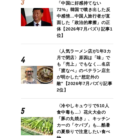
「中国に好感持てない
72%」韓国で噴き出した反
中感情…中国人旅行者が直
面した「政治的摩擦」の正
体【2026年7月バズり記事1
位】
〈人気ラーメン店が1年3カ
月で閉店〉原因は「味」で
も「売上」でもなく…名店
「渡なべ」のベテラン店主
が明かした“想定外の
敵”【2026年7月バズり記事
2位】
〈冷やしキュウリで510人
食中毒も…〉花火大会の
「豚の丸焼き」、キッチン
カーの「ケバブ」も…酷暑
の夏祭りで注意したい食べ
物