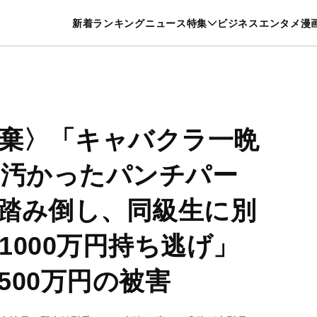
特集一覧を見る
漫画一覧を見る
新着
ランキング
ニュース
特集
ビジネス
エンタメ
漫
養・カルチャー
暮らし
スポーツ
ヘルスケア
美容
グルメ
遺棄〉「キャバクラ一晩
に汚かったパンチパー
踏み倒し、同級生に別
1000万円持ち逃げ」
500万円の被害