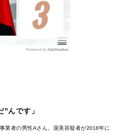
Powered by 
GliaStudios
M
u
t
e
だ”んです」
事業者の男性Aさん。渥美容疑者が2018年に