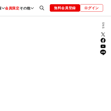
無料会員登録
ログイン
画
会員限定
その他
ファッション
恋愛・結婚
編集部
お知らせ