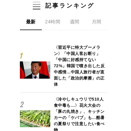
記事ランキング
最新
24時間
週間
月間
〈習近平に特大ブーメラ
ン〉「中国人客お断り」
「中国に好感持てない
72%」韓国で噴き出した反
中感情…中国人旅行者が直
面した「政治的摩擦」の正
体
〈冷やしキュウリで510人
食中毒も…〉花火大会の
「豚の丸焼き」、キッチン
カーの「ケバブ」も…酷暑
の夏祭りで注意したい食べ
物