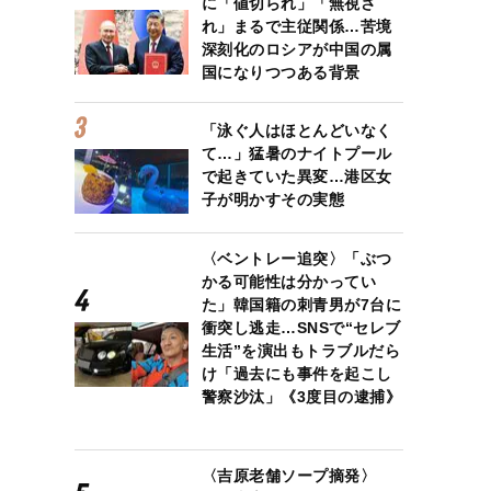
に「値切られ」「無視さ
れ」まるで主従関係…苦境
深刻化のロシアが中国の属
国になりつつある背景
「泳ぐ人はほとんどいなく
て…」猛暑のナイトプール
で起きていた異変…港区女
子が明かすその実態
〈ベントレー追突〉「ぶつ
かる可能性は分かってい
た」韓国籍の刺青男が7台に
衝突し逃走…SNSで“セレブ
生活”を演出もトラブルだら
け「過去にも事件を起こし
警察沙汰」《3度目の逮捕》
〈吉原老舗ソープ摘発〉