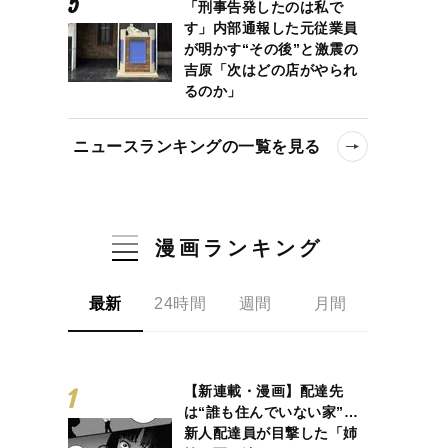
「刑事告発したのは私で
す」内部通報した元従業員
が明かす“その後”と激震の
吉原「次はどの店がやられ
るのか」
ニュースランキングの一覧を見る
漫画ランキング
最新
24時間
週間
月間
【新連載・漫画】配達先
は“誰も住んでいない家”…
新人配達員が目撃した「姉