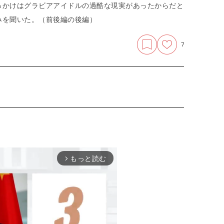
っかけはグラビアアイドルの過酷な現実があったからだと
みを聞いた。（前後編の後編）
7
もっと読む
arrow_forward_ios