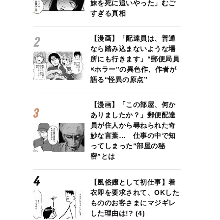
妹を死に追いやった」むご
すぎる真相
【漫画】「配達員は、普通
なら踏み込まないような場
所にも行きます」“郵便局員
×ホラー”の異色作、作者が
語る“怪異の原点”
【漫画】「この部屋、何か
ありましたか？」郵便配達
員が住人から尋ねられた奇
妙な言葉… 仕事の中で知
ってしまった“部屋の秘
密”とは
【風俗嬢として初仕事】着
衣即を要求されて、OKした
もののお客さまにマジギレ
した理由は!? (4)