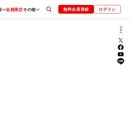
無料会員登録
ログイン
画
会員限定
その他
ファッション
恋愛・結婚
編集部
お知らせ