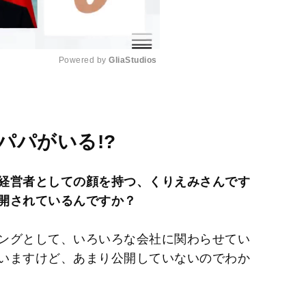
Powered by 
GliaStudios
M
u
t
パパがいる!?
e
経営者としての顔を持つ、くりえみさんです
開されているんですか？
ングとして、いろいろな会社に関わらせてい
いますけど、あまり公開していないのでわか