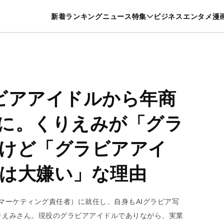
特集一覧を見る
漫画一覧を見る
新着
ランキング
ニュース
特集
ビジネス
エンタメ
漫
養・カルチャー
暮らし
スポーツ
ヘルスケア
美容
グルメ
ビアアイドルから年商
に。くりえみが「グラ
けど「グラビアアイ
は大嫌い」な理由
最高マーケティング責任者）に就任し、自身もAIグラビア写
りえみさん。現役のグラビアアイドルでありながら、実業