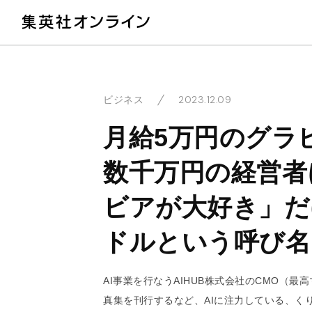
教
2023.12.09
ビジネス
月給5万円のグラ
数千万円の経営者
ビアが大好き」だ
ドルという呼び名
AI事業を行なうAIHUB株式会社のCMO（
真集を刊行するなど、AIに注力している、く