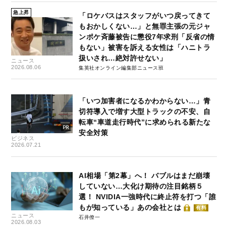
急上昇
「ロケバスはスタッフがいつ戻ってきて
もおかしくない…」と無罪主張の元ジャ
ンポケ斉藤被告に懲役7年求刑「反省の情
もない」被害を訴える女性は「ハニトラ
扱いされ…絶対許せない」
ニュース
2026.08.06
集英社オンライン編集部ニュース班
「いつ加害者になるかわからない…」青
切符導入で増す大型トラックの不安、自
転車“車道走行時代”に求められる新たな
安全対策
ビジネス
2026.07.21
AI相場「第2幕」へ！ バブルはまだ崩壊
していない…大化け期待の注目銘柄５
選！ NVIDIA一強時代に終止符を打つ「誰
もが知っている」あの会社とは
有料
ニュース
石井僚一
2026.08.03