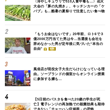
〈冷やしキュウリで510人食中毒も…〉花火
大会の「豚の丸焼き」、キッチンカーの「ケ
バブ」も…酷暑の夏祭りで注意したい食べ物
「もうお金はないです」20年前、ロト6で３
億2000万円当てた男は今…当選後も会社を
辞めなかった男が定年後に気づいた“本当の
自由”
有料
風俗店が現役女子大生だらけになっている理
由。ソープランドの個室からオンライン授業
に参加する嬢も…
【5日前のパスタを食べた20歳の学生が死
亡】電子レンジの再加熱での殺菌効果も期待
できない「チャーハン症候群」の恐怖