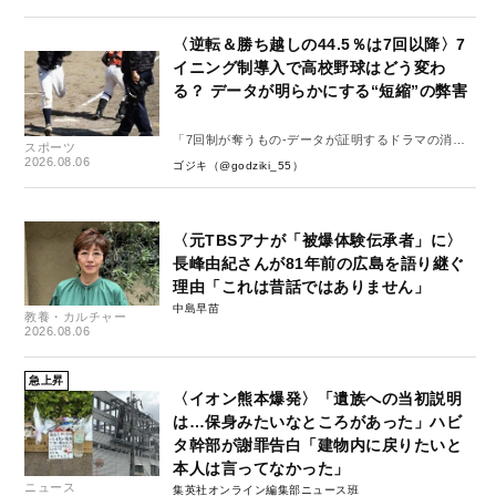
〈逆転＆勝ち越しの44.5％は7回以降〉7
イニング制導入で高校野球はどう変わ
る？ データが明らかにする“短縮”の弊害
「7回制が奪うもの-データが証明するドラマの消
スポーツ
失-」
2026.08.06
ゴジキ（@godziki_55）
〈元TBSアナが「被爆体験伝承者」に〉
長峰由紀さんが81年前の広島を語り継ぐ
理由「これは昔話ではありません」
中島早苗
教養・カルチャー
2026.08.06
急上昇
〈イオン熊本爆発〉「遺族への当初説明
は…保身みたいなところがあった」ハビ
タ幹部が謝罪告白「建物内に戻りたいと
本人は言ってなかった」
ニュース
集英社オンライン編集部ニュース班