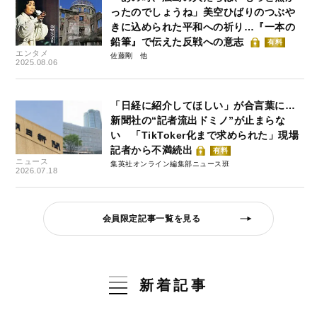
ったのでしょうね」美空ひばりのつぶや
きに込められた平和への祈り…『一本の
鉛筆』で伝えた反戦への意志
有料
エンタメ
佐藤剛
2025.08.06
「日経に紹介してほしい」が合言葉に…
新聞社の“記者流出ドミノ”が止まらな
い 「TikToker化まで求められた」現場
記者から不満続出
有料
ニュース
集英社オンライン編集部ニュース班
2026.07.18
会員限定記事一覧を見る
新着記事