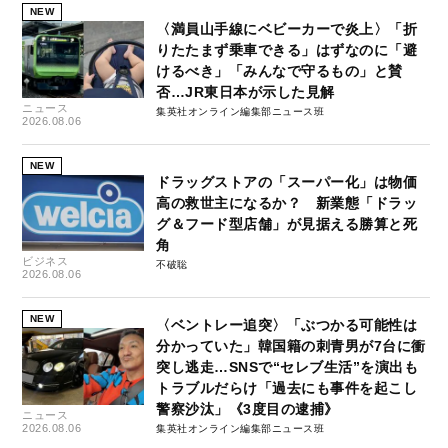
NEW
〈満員山手線にベビーカーで炎上〉「折
りたたまず乗車できる」はずなのに「避
けるべき」「みんなで守るもの」と賛
否…JR東日本が示した見解
ニュース
集英社オンライン編集部ニュース班
2026.08.06
NEW
ドラッグストアの「スーパー化」は物価
高の救世主になるか？ 新業態「ドラッ
グ＆フード型店舗」が見据える勝算と死
角
ビジネス
不破聡
2026.08.06
NEW
〈ベントレー追突〉「ぶつかる可能性は
分かっていた」韓国籍の刺青男が7台に衝
突し逃走…SNSで“セレブ生活”を演出も
トラブルだらけ「過去にも事件を起こし
警察沙汰」《3度目の逮捕》
ニュース
2026.08.06
集英社オンライン編集部ニュース班