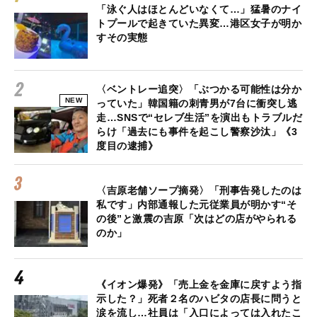
「泳ぐ人はほとんどいなくて…」猛暑のナイ
トプールで起きていた異変…港区女子が明か
すその実態
〈ベントレー追突〉「ぶつかる可能性は分か
NEW
っていた」韓国籍の刺青男が7台に衝突し逃
走…SNSで“セレブ生活”を演出もトラブルだ
らけ「過去にも事件を起こし警察沙汰」《3
度目の逮捕》
〈吉原老舗ソープ摘発〉「刑事告発したのは
私です」内部通報した元従業員が明かす“そ
の後”と激震の吉原「次はどの店がやられる
のか」
《イオン爆発》「売上金を金庫に戻すよう指
示した？」死者２名のハビタの店長に問うと
涙を流し…社員は「入口によっては入れたこ