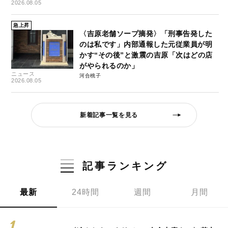
2026.08.05
急上昇
〈吉原老舗ソープ摘発〉「刑事告発した
のは私です」内部通報した元従業員が明
かす“その後”と激震の吉原「次はどの店
がやられるのか」
ニュース
河合桃子
2026.08.05
新着記事一覧を見る
記事ランキング
最新
24時間
週間
月間