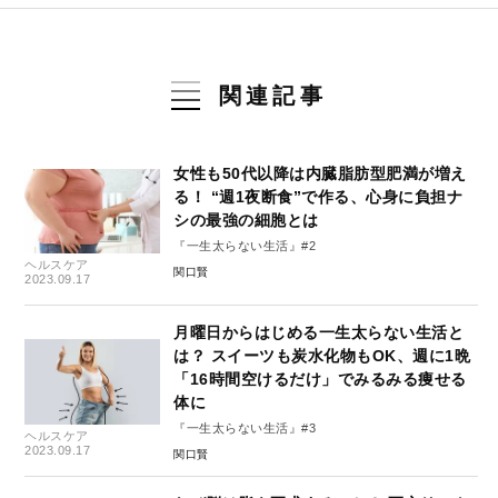
関連記事
女性も50代以降は内臓脂肪型肥満が増え
る！ “週1夜断食”で作る、心身に負担ナ
シの最強の細胞とは
『一生太らない生活』#2
ヘルスケア
関口賢
2023.09.17
月曜日からはじめる一生太らない生活と
は？ スイーツも炭水化物もOK、週に1晩
「16時間空けるだけ」でみるみる痩せる
体に
『一生太らない生活』#3
ヘルスケア
2023.09.17
関口賢