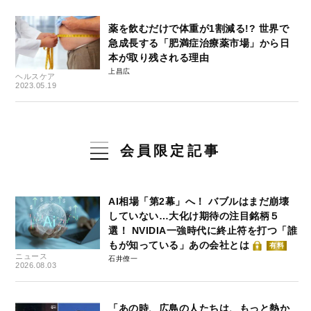
薬を飲むだけで体重が1割減る!? 世界で
急成長する「肥満症治療薬市場」から日
本が取り残される理由
上昌広
ヘルスケア
2023.05.19
会員限定記事
AI相場「第2幕」へ！ バブルはまだ崩壊
していない…大化け期待の注目銘柄５
選！ NVIDIA一強時代に終止符を打つ「誰
もが知っている」あの会社とは
有料
ニュース
石井僚一
2026.08.03
「あの時、広島の人たちは、もっと熱か