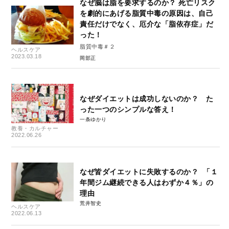
なぜ脳は脂を要求するのか？ 死亡リスク
を劇的にあげる脂質中毒の原因は、自己
責任だけでなく、厄介な「脂依存症」だ
った！
脂質中毒＃２
ヘルスケア
2023.03.18
岡部正
なぜダイエットは成功しないのか？ た
った一つのシンプルな答え！
一条ゆかり
教養・カルチャー
2022.06.26
なぜ皆ダイエットに失敗するのか？ 「１
年間ジム継続できる人はわずか４％」の
理由
荒井智史
ヘルスケア
2022.06.13