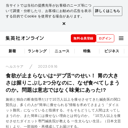
当サイトでは当社の提携先等がお客様のニーズ等につ
いて調査・分析したり、お客様にお勧めの広告を表示
詳しくはこちら
する目的で Cookie を使用する場合があります。
×
無料会員登録
ログイン
新着
ランキング
ニュース
特集
ビジネス
2023.09.16
ヘルスケア
食欲が止まらないは“デブ舌”のせい！ 胃の大き
さは握りこぶし2つ分なのに、なぜ食べてしまう
のか。問題は意志ではなく味覚にあった!?
施術と独自の断食指導だけで10万人以上を痩せさせてきた鍼灸医の関口
賢氏は、多くの人が“簡単に痩せられる”情報を求めてさまよう「ダイエ
ット難民」になっていると指摘する。そもそもどうして人間は太ってし
まうのか、また簡単には痩せない理由とは何なのか。『10万人以上を痩
せさせたダイエット専門鍼灸院が教える 一生太らない生活』（日本文芸
社）より、一部抜粋・再構成してお届けする。