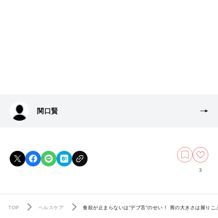
関口賢
3
TOP
ヘルスケア
食欲が止まらないは“デブ舌”のせい！ 胃の大きさは握り