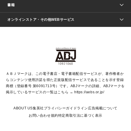
週刊少年ジャンプ
書籍
ファッション・美容
青年マンガ
ジャンプSQ.
Seventeen
週刊ヤングジャンプ
オンラインストア・その他WEBサービス
文芸・文庫・総合
芸能・情報・スポーツ
少女マンガ
Vジャンプ
non-no Web
ヤングジャンプ定期購読デジタル
すばる
Myojo
オンラインストア
りぼん
学芸・ノンフィクション・新書
最強ジャンプ
女性マンガ
@BAILA
ヤンジャン＋
小説すばる
週プレNEWS
マーガレット
集英社OTOコンテンツ
集英社 学芸編集部
少年ジャンプ＋
その他WEBサービス
クッキー
ライトノベル・ノベライズ
MAQUIA ONLINE
となりのヤングジャンプ
集英社 文芸ステーション
週プレ グラジャパ！
別冊マーガレット
SHUEISHA MANGA-ART HERITAGE
集英社 ビジネス書
ゼブラック
ココハナ
SHUEISHA ADNAVI
SPUR.JP
集英社Webマガジン Cobalt
グランドジャンプ
web 集英社文庫
キッズ
web Sportiva
マンガMee
ジャンプキャラクターズストア
集英社新書
ジャンプルーキー！
月刊オフィスユー
ＡＢＪマークは、この電子書店・電子書籍配信サービスが、著作権者か
EDITOR'S LAB
LEE
集英社オレンジ文庫
ウルトラジャンプ
青春と読書
パラスポ＋！
らコンテンツ使用許諾を得た正規版配信サービスであることを示す登録
集英社みらい文庫
リマコミ＋
HAPPY PLUS STORE
集英社新書プラス
ジャンプTOON
商標（登録番号 第6091713号）です。ABJマークの詳細、ABJマークを
Marisol
シフォン文庫
アジア人物史
S-KIDS.LAND
マンガMeets
掲示しているサービスの一覧はこちら →
https://aebs.or.jp/
shueisha vox
よみタイ
S-MANGA
Web éclat
ダッシュエックス文庫
LEEマルシェ
kotoba
集英社ジャンプリミックス
ABOUT US
集英社プライバシーガイドライン
広告掲載について
T JAPAN:The New York Times Style Magazine
JUMP j BOOKS
お問い合わせ
規約
特定商取引法に基づく表示
SHOP Marisol
e!集英社
集英社コミック文庫
集英社女性誌ポータル
éclat premium
imidas