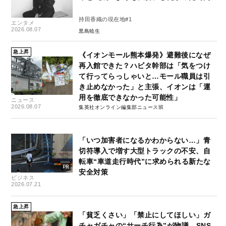
持田香織の現在地#1
エンタメ
2026.08.07
黒島暁生
急上昇
《イオンモール熊本爆発》避難後になぜ
再入館できた？ハビタ幹部は「気をつけ
て行ってらっしゃいと…モール職員は引
き止めなかった」と主張、イオンは「運
用を徹底できなかった可能性」
ニュース
2026.08.07
集英社オンライン編集部ニュース班
「いつ加害者になるかわからない…」青
切符導入で増す大型トラックの不安、自
転車“車道走行時代”に求められる新たな
安全対策
ビジネス
2026.07.21
急上昇
「貧乏くさい」「禁止にしてほしい」ガ
チャガチャの“サーチ行為”が物議 SNS