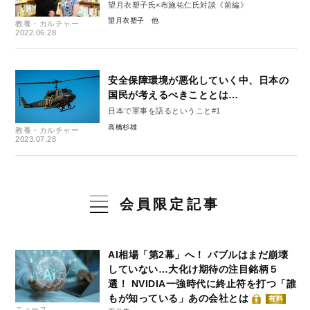
望月衣塑子氏×布施祐仁氏対談《前編》
望月衣塑子
教養・カルチャー
2022.06.28
安全保障環境が悪化していく中、日本の
国民が考えるべきこととは…
日本で軍事を語るということ#1
高橋杉雄
教養・カルチャー
2023.07.28
会員限定記事
AI相場「第2幕」へ！ バブルはまだ崩壊
していない…大化け期待の注目銘柄５
選！ NVIDIA一強時代に終止符を打つ「誰
もが知っている」あの会社とは
有料
ニュース