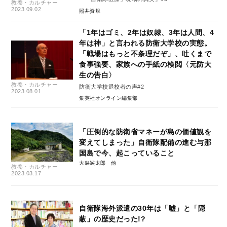
教養・カルチャー
2023.09.02
照井資規
「1年はゴミ、2年は奴隷、3年は人間、4
年は神」と言われる防衛大学校の実態。
「戦場はもっと不条理だぞ」、吐くまで
食事強要、家族への手紙の検閲〈元防大
生の告白〉
教養・カルチャー
防衛大学校退校者の声#2
2023.08.01
集英社オンライン編集部
「圧倒的な防衛省マネーが島の価値観を
変えてしまった」自衛隊配備の進む与那
国島で今、起こっていること
大袈裟太郎
教養・カルチャー
2023.03.17
自衛隊海外派遣の30年は「嘘」と「隠
蔽」の歴史だった!?