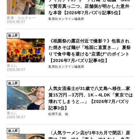
で賛否真っ二つ、店舗側が明かした意外
な本音【2026年7月バズり記事5位】
教養・カルチャー
集英社オンライン編集部
2026.08.07
急上昇
《祇園祭の露店付近で撮影？》包装され
た焼きそば麺が「地面に直置き…」 夏祭
りで食中毒を避ける“店選び”のポイント
【2026年7月バズり記事4位】
暮らし
集英社オンライン編集部
2026.08.07
急上昇
人気女流雀士が31歳で八丈島へ移住…家
賃15万円→3万円、1K→4LDK「東京では
壊れてしまうと…」【2026年7月バズり
記事3位】
暮らし
松岡千晶
2026.08.07
急上昇
〈人気ラーメン店が1年3カ月で閉店〉原