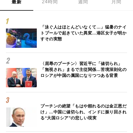
最新
24時間
週間
月間
「泳ぐ人はほとんどいなくて…」猛暑のナイ
トプールで起きていた異変…港区女子が明か
すその実態
〈屈辱のプーチン〉習近平に「値切られ」
「無視され」まるで主従関係…苦境深刻化の
ロシアが中国の属国になりつつある背景
プーチンの絶望「もはや頼れるのは金正恩だ
け」…中国に値切られ、インドに振り回され
る“大国ロシア”の悲しい現実