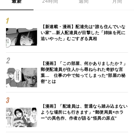
最新
24時間
週間
月間
【新連載・漫画】配達先は“誰も住んでいな
い家”…新人配達員が目撃した「姉妹を死に
追いやった」むごすぎる真相
【漫画】「この部屋、何かありましたか？」
郵便配達員が住人から尋ねられた奇妙な言
葉… 仕事の中で知ってしまった“部屋の秘
密”とは
【漫画】「配達員は、普通なら踏み込まない
ような場所にも行きます」“郵便局員×ホラ
ー”の異色作、作者が語る“怪異の原点”