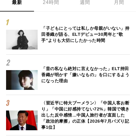
最新
24時間
週間
月間
「子どもにとっては私しか母親がいない」持
田香織が語る、ELTデビュー30周年と“歌
手”よりも大切にしたかった時間
「昔の私なら絶対に言えなかった」ELT持田
香織が明かす「嫌いなもの」を口にするよう
になった理由
〈習近平に特大ブーメラン〉「中国人客お断
り」「中国に好感持てない72%」韓国で噴き
出した反中感情…中国人旅行者が直面した
「政治的摩擦」の正体【2026年7月バズり記
事1位】