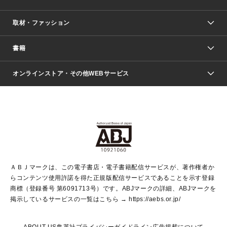
取材・ファッション
少年マンガ
週刊少年ジャンプ
書籍
ファッション・美容
青年マンガ
ジャンプSQ.
Seventeen
週刊ヤングジャンプ
オンラインストア・その他WEBサービス
文芸・文庫・総合
芸能・情報・スポーツ
少女マンガ
Vジャンプ
non-no Web
ヤングジャンプ定期購読デジタル
すばる
Myojo
オンラインストア
りぼん
学芸・ノンフィクション・新書
最強ジャンプ
女性マンガ
@BAILA
ヤンジャン＋
小説すばる
週プレNEWS
マーガレット
集英社OTOコンテンツ
集英社 学芸編集部
少年ジャンプ＋
その他WEBサービス
クッキー
ライトノベル・ノベライズ
MAQUIA ONLINE
となりのヤングジャンプ
集英社 文芸ステーション
週プレ グラジャパ！
別冊マーガレット
SHUEISHA MANGA-ART HERITAGE
集英社 ビジネス書
ゼブラック
ココハナ
SHUEISHA ADNAVI
SPUR.JP
集英社Webマガジン Cobalt
グランドジャンプ
web 集英社文庫
キッズ
web Sportiva
マンガMee
ジャンプキャラクターズストア
集英社新書
ジャンプルーキー！
月刊オフィスユー
ＡＢＪマークは、この電子書店・電子書籍配信サービスが、著作権者か
EDITOR'S LAB
LEE
集英社オレンジ文庫
ウルトラジャンプ
青春と読書
パラスポ＋！
らコンテンツ使用許諾を得た正規版配信サービスであることを示す登録
集英社みらい文庫
リマコミ＋
HAPPY PLUS STORE
集英社新書プラス
ジャンプTOON
商標（登録番号 第6091713号）です。ABJマークの詳細、ABJマークを
Marisol
シフォン文庫
アジア人物史
S-KIDS.LAND
マンガMeets
掲示しているサービスの一覧はこちら →
https://aebs.or.jp/
shueisha vox
よみタイ
S-MANGA
Web éclat
ダッシュエックス文庫
LEEマルシェ
kotoba
集英社ジャンプリミックス