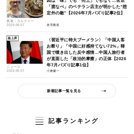
因は「味」でも「売上」でもなく…名店
「渡なべ」のベテラン店主が明かした“想
定外の敵”【2026年7月バズり記事2位】
教養・カルチャー
2026.08.07
井手隊長
急上昇
〈習近平に特大ブーメラン〉「中国人客
お断り」「中国に好感持てない72%」韓
国で噴き出した反中感情…中国人旅行者
が直面した「政治的摩擦」の正体【2026
年7月バズり記事1位】
ニュース
2026.08.07
小倉健一
新着記事一覧を見る
記事ランキング