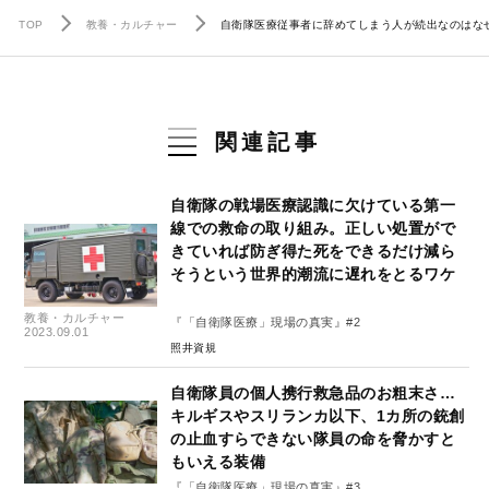
TOP
教養・カルチャー
自衛隊医療従事者に辞めてしまう人が続出なのはなぜ？
関連記事
自衛隊の戦場医療認識に欠けている第一
線での救命の取り組み。正しい処置がで
きていれば防ぎ得た死をできるだけ減ら
そうという世界的潮流に遅れをとるワケ
教養・カルチャー
『「自衛隊医療」現場の真実』#2
2023.09.01
照井資規
自衛隊員の個人携行救急品のお粗末さ…
キルギスやスリランカ以下、1カ所の銃創
の止血すらできない隊員の命を脅かすと
もいえる装備
『「自衛隊医療」現場の真実』#3