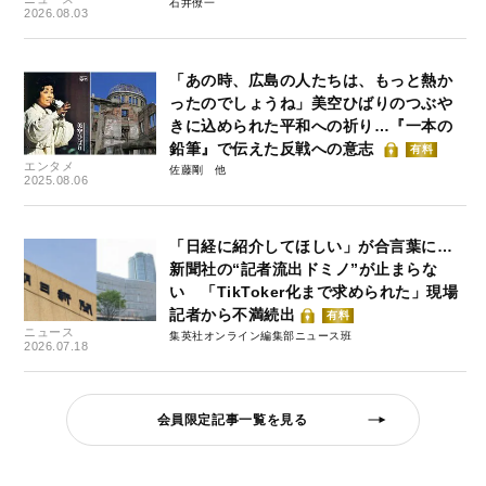
石井僚一
2026.08.03
「あの時、広島の人たちは、もっと熱か
ったのでしょうね」美空ひばりのつぶや
きに込められた平和への祈り…『一本の
鉛筆』で伝えた反戦への意志
有料
エンタメ
佐藤剛
2025.08.06
「日経に紹介してほしい」が合言葉に…
新聞社の“記者流出ドミノ”が止まらな
い 「TikToker化まで求められた」現場
記者から不満続出
有料
ニュース
集英社オンライン編集部ニュース班
2026.07.18
会員限定記事一覧を見る