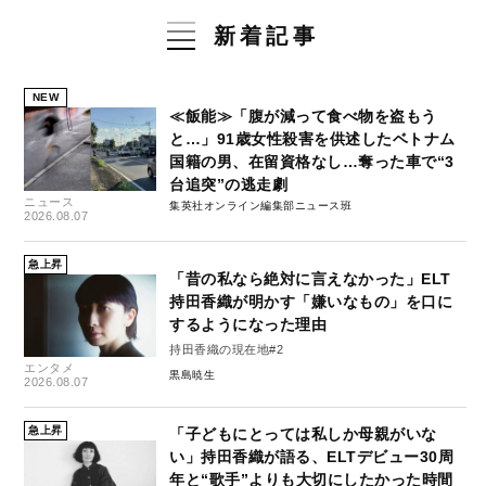
新着記事
NEW
≪飯能≫「腹が減って食べ物を盗もう
と…」91歳女性殺害を供述したベトナム
国籍の男、在留資格なし…奪った車で“3
台追突”の逃走劇
ニュース
集英社オンライン編集部ニュース班
2026.08.07
急上昇
「昔の私なら絶対に言えなかった」ELT
持田香織が明かす「嫌いなもの」を口に
するようになった理由
持田香織の現在地#2
エンタメ
黒島暁生
2026.08.07
急上昇
「子どもにとっては私しか母親がいな
い」持田香織が語る、ELTデビュー30周
年と“歌手”よりも大切にしたかった時間