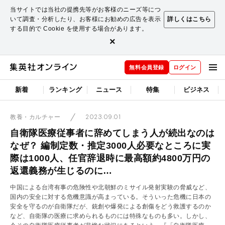
当サイトでは当社の提携先等がお客様のニーズ等につ
いて調査・分析したり、お客様にお勧めの広告を表示
詳しくはこちら
する目的で Cookie を使用する場合があります。
×
無料会員登録
ログイン
新着
ランキング
ニュース
特集
ビジネス
2023.09.01
教養・カルチャー
自衛隊医療従事者に辞めてしまう人が続出なのは
なぜ？ 編制定数・推定3000人必要なところに実
際は1000人、任官辞退時に最高額約4800万円の
返還義務が生じるのに…
中国による台湾有事の危険性や北朝鮮のミサイル発射実験の脅威など、
国内の安全に対する危機意識が高まっている。そういった危機に日本の
安全を守るのが自衛隊だが、銃創や爆発による創傷をどう救護するのか
など、自衛隊の医療に求められるものには特殊なものも多い。しかし、