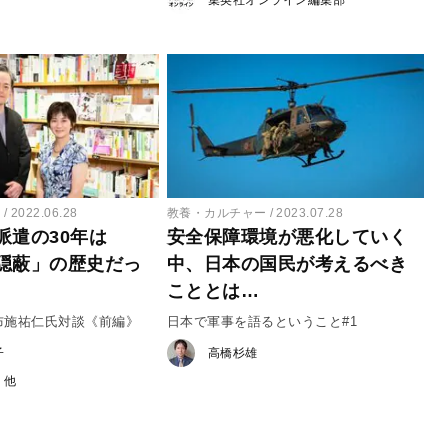
ー
2022.06.28
教養・カルチャー
2023.07.28
派遣の30年は
安全保障環境が悪化していく
隠蔽」の歴史だっ
中、日本の国民が考えるべき
こととは…
布施祐仁氏対談《前編》
日本で軍事を語るということ#1
子
高橋杉雄