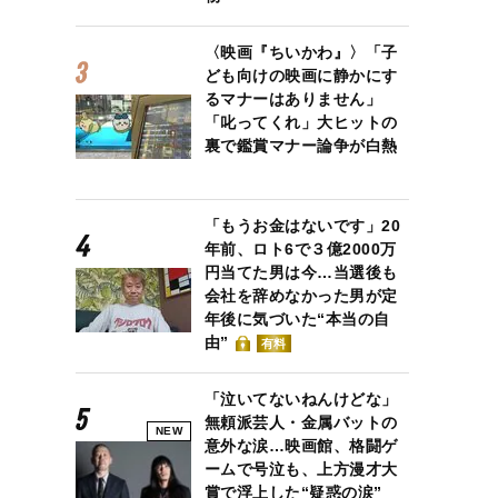
〈映画『ちいかわ』〉「子
ども向けの映画に静かにす
るマナーはありません」
「叱ってくれ」大ヒットの
裏で鑑賞マナー論争が白熱
「もうお金はないです」20
年前、ロト6で３億2000万
円当てた男は今…当選後も
会社を辞めなかった男が定
年後に気づいた“本当の自
由”
有料
「泣いてないねんけどな」
無頼派芸人・金属バットの
NEW
意外な涙…映画館、格闘ゲ
ームで号泣も、上方漫才大
賞で浮上した“疑惑の涙”