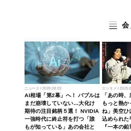
会
ニュース
2026.08.03
エンタメ
2025.
AI相場「第2幕」へ！ バブルは
「あの時、
まだ崩壊していない…大化け
もっと熱か
期待の注目銘柄５選！ NVIDIA
ね」美空ひ
一強時代に終止符を打つ「誰
込められた
もが知っている」あの会社と
『一本の鉛