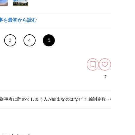
事を最初から読む
3
4
5
17
従事者に辞めてしまう人が続出なのはなぜ？ 編制定数・推定3000人