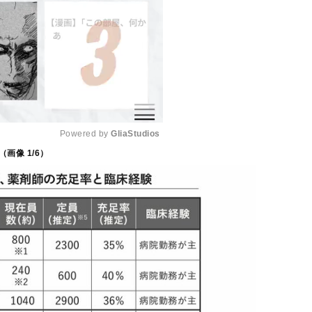
Powered by 
GliaStudios
（画像
1
/6）
M
u
t
e