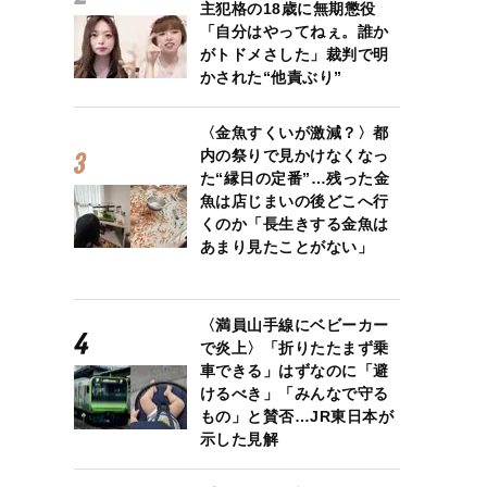
主犯格の18歳に無期懲役
「自分はやってねぇ。誰か
がトドメさした」裁判で明
かされた“他責ぶり”
〈金魚すくいが激減？〉都
内の祭りで見かけなくなっ
た“縁日の定番”…残った金
魚は店じまいの後どこへ行
くのか「長生きする金魚は
あまり見たことがない」
〈満員山手線にベビーカー
で炎上〉「折りたたまず乗
車できる」はずなのに「避
けるべき」「みんなで守る
もの」と賛否…JR東日本が
示した見解