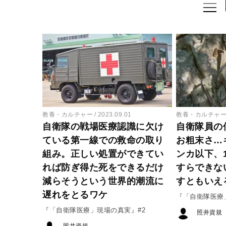
教養・カルチャー
2023.09.01
教養・カルチャ
自衛隊の戦場医療認識に欠け
自衛隊員の
ている第一線での救命の取り
お粗末さ…
組み。正しい処置ができてい
ンカ以下、
れば防ぎ得た死をできるだけ
すらできな
減らそうという世界的潮流に
すともいえ
遅れをとるワケ
『「自衛隊医療
『「自衛隊医療」現場の真実』#2
照井資規
照井資規