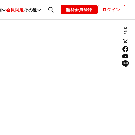
無料会員登録
ログイン
画
会員限定
その他
ファッション
恋愛・結婚
編集部
お知らせ