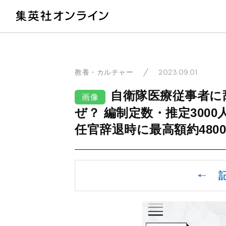
教
2023.09.01
教養・カルチャー
自衛隊医療従事者に
画像
ぜ？ 編制定数・推定3000
任官辞退時に最高額約48