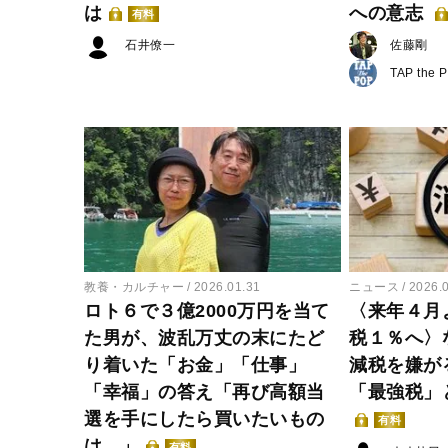
は
への意志
有料
石井僚一
佐藤剛
TAP the 
教養・カルチャー
2026.01.31
ニュース
2026.
ロト６で３億2000万円を当て
〈来年４月
た男が、波乱万丈の末にたど
税１％へ〉
り着いた「お金」「仕事」
減税を嫌が
「幸福」の答え「再び高額当
「最強税」
選を手にしたら買いたいもの
有料
は…」
有料