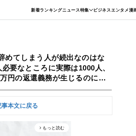
特集一覧を見る
漫画一覧を見る
新着
ランキング
ニュース
特集
ビジネス
エンタメ
漫
養・カルチャー
暮らし
スポーツ
ヘルスケア
美容
グルメ
辞めてしまう人が続出なのはな
人必要なところに実際は1000人、
00万円の返還義務が生じるのに…
記事本文に戻る
もっと読む
arrow_forward_ios