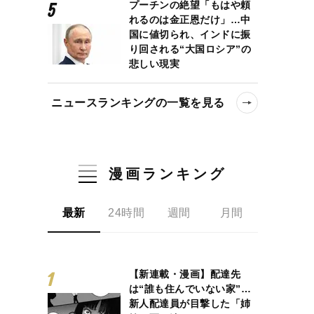
プーチンの絶望「もはや頼
れるのは金正恩だけ」…中
国に値切られ、インドに振
り回される“大国ロシア”の
悲しい現実
ニュースランキングの一覧を見る
漫画ランキング
最新
24時間
週間
月間
【新連載・漫画】配達先
は“誰も住んでいない家”…
新人配達員が目撃した「姉