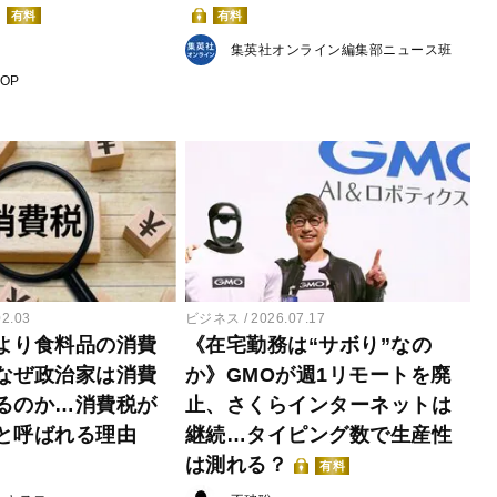
有料
有料
集英社オンライン編集部ニュース班
POP
02.03
ビジネス
2026.07.17
より食料品の消費
《在宅勤務は“サボり”なの
なぜ政治家は消費
か》GMOが週1リモートを廃
るのか…消費税が
止、さくらインターネットは
と呼ばれる理由
継続…タイピング数で生産性
は測れる？
有料