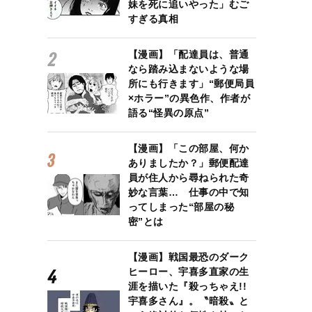
妹を死に追いやった」むご
すぎる真相
【漫画】「配達員は、普通
なら踏み込まないような場
所にも行きます」“郵便局員
×ホラー”の異色作、作者が
語る“怪異の原点”
【漫画】「この部屋、何か
ありましたか？」郵便配達
員が住人から尋ねられた奇
妙な言葉… 仕事の中で知
ってしまった“部屋の秘
密”とは
【漫画】戦国最恐のダーク
ヒーロー、宇喜多直家の生
涯を描いた『殺っちゃえ!!
宇喜多さん』。〝暗殺〟と