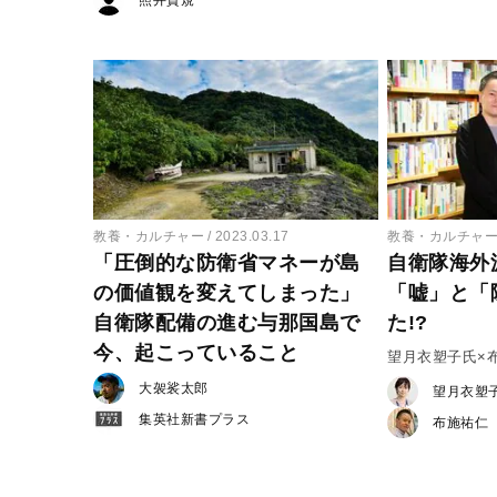
教養・カルチャー
2023.03.17
教養・カルチャ
「圧倒的な防衛省マネーが島
自衛隊海外
の価値観を変えてしまった」
「嘘」と「
自衛隊配備の進む与那国島で
た!?
今、起こっていること
望月衣塑子氏×
大袈裟太郎
望月衣塑
集英社新書プラス
布施祐仁