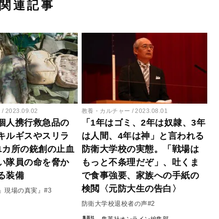
関連記事
ー
2023.09.02
教養・カルチャー
2023.08.01
個人携行救急品の
「1年はゴミ、2年は奴隷、3年
キルギスやスリラ
は人間、4年は神」と言われる
1カ所の銃創の止血
防衛大学校の実態。「戦場は
い隊員の命を脅か
もっと不条理だぞ」、吐くま
る装備
で食事強要、家族への手紙の
検閲〈元防大生の告白〉
」現場の真実』#3
防衛大学校退校者の声#2
集英社オンライン編集部