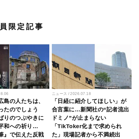
員限定記事
08.06
ニュース
2026.07.18
広島の人たちは、
「日経に紹介してほしい」が
ったのでしょう
合言葉に…新聞社の“記者流出
ばりのつぶやきに
ドミノ”が止まらない
平和への祈り…
「TikToker化まで求められ
筆』で伝えた反戦
た」現場記者から不満続出