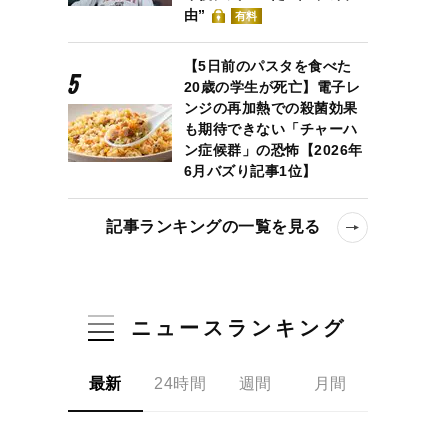
由”
有料
【5日前のパスタを食べた
20歳の学生が死亡】電子レ
ンジの再加熱での殺菌効果
も期待できない「チャーハ
ン症候群」の恐怖【2026年
6月バズり記事1位】
記事ランキングの一覧を見る
ニュースランキング
最新
24時間
週間
月間