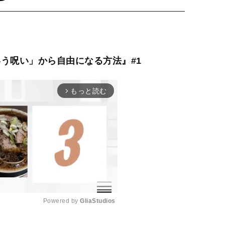
う呪い」から自由になる方法』#1
もっと読む
arrow_forward_ios
Powered by 
GliaStudios