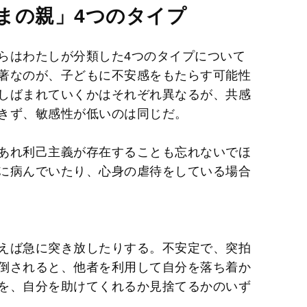
M
まの親」4つのタイプ
u
t
らはわたしが分類した4つのタイプについて
e
著なのが、子どもに不安感をもたらす可能性
しばまれていくかはそれぞれ異なるが、共感
きず、敏感性が低いのは同じだ。
あれ利己主義が存在することも忘れないでほ
に病んでいたり、心身の虐待をしている場合
えば急に突き放したりする。不安定で、突拍
倒されると、他者を利用して自分を落ち着か
を、自分を助けてくれるか見捨てるかのいず