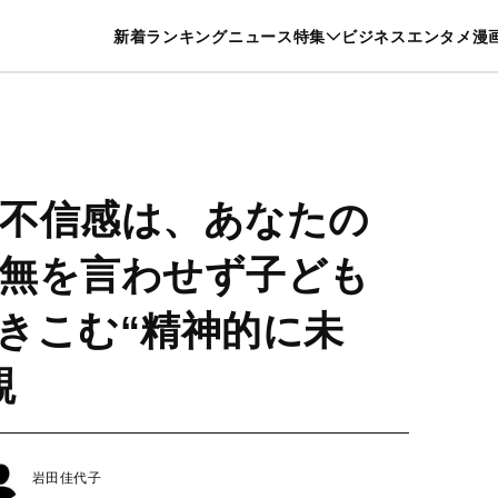
特集一覧を見る
漫画一覧を見る
新着
ランキング
ニュース
特集
ビジネス
エンタメ
漫
養・カルチャー
暮らし
スポーツ
ヘルスケア
美容
グルメ
不信感は、あなたの
無を言わせず子ども
きこむ“精神的に未
親
岩田佳代子