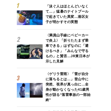
「泳ぐ人はほとんどいなく
て…」猛暑のナイトプール
で起きていた異変…港区女
子が明かすその実態
〈満員山手線にベビーカー
で炎上〉「折りたたまず乗
車できる」はずなのに「避
けるべき」「みんなで守る
もの」と賛否…JR東日本が
示した見解
〈ゲリラ雷雨〉「雷が自分
に落ちるとは…」登山中に
突然、視界が真っ白に…全
身が動かなくなった41歳男
性が語る“落雷事故の一部始
終”