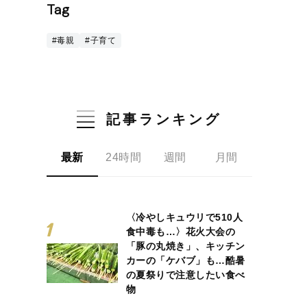
Tag
#毒親
#子育て
記事ランキング
最新
24時間
週間
月間
〈冷やしキュウリで510人
食中毒も…〉花火大会の
「豚の丸焼き」、キッチン
カーの「ケバブ」も…酷暑
の夏祭りで注意したい食べ
物