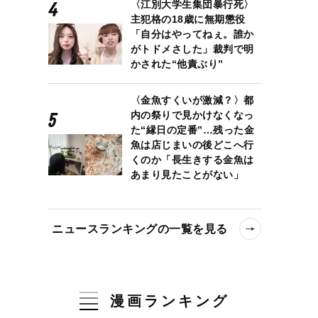
〈江別大学生集団暴行死〉
主犯格の18歳に無期懲役
「自分はやってねぇ。誰か
がトドメさした」裁判で明
かされた“他責ぶり”
〈金魚すくいが激減？〉都
内の祭りで見かけなくなっ
た“縁日の定番”…残った金
魚は店じまいの後どこへ行
くのか「長生きする金魚は
あまり見たことがない」
ニュースランキングの一覧を見る
漫画ランキング