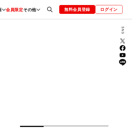
無料会員登録
ログイン
画
会員限定
その他
ファッション
恋愛・結婚
編集部
お知らせ