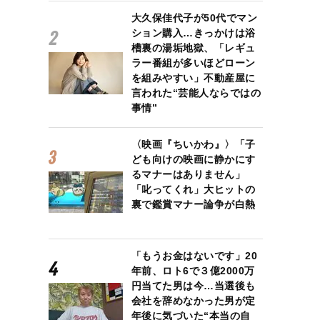
大久保佳代子が50代でマン
ション購入…きっかけは浴
槽裏の湯垢地獄、「レギュ
ラー番組が多いほどローン
を組みやすい」不動産屋に
言われた“芸能人ならではの
事情”
〈映画『ちいかわ』〉「子
ども向けの映画に静かにす
るマナーはありません」
「叱ってくれ」大ヒットの
裏で鑑賞マナー論争が白熱
「もうお金はないです」20
年前、ロト6で３億2000万
円当てた男は今…当選後も
会社を辞めなかった男が定
年後に気づいた“本当の自