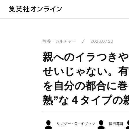
教
2023.07.23
教養・カルチャー
親へのイラつきや
せいじゃない。有
を自分の都合に巻
熟”な４タイプの
リンジー・C・ギブソン
岡田尊司