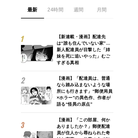
最新
24時間
週間
月間
【新連載・漫画】配達先
は“誰も住んでいない家”…
新人配達員が目撃した「姉
妹を死に追いやった」むご
すぎる真相
【漫画】「配達員は、普通
なら踏み込まないような場
所にも行きます」“郵便局員
×ホラー”の異色作、作者が
語る“怪異の原点”
【漫画】「この部屋、何か
ありましたか？」郵便配達
員が住人から尋ねられた奇