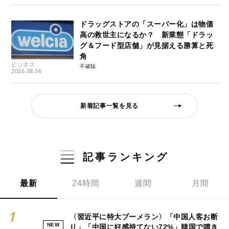
ドラッグストアの「スーパー化」は物価
高の救世主になるか？ 新業態「ドラッ
グ＆フード型店舗」が見据える勝算と死
角
ビジネス
不破聡
2026.08.06
新着記事一覧を見る
記事ランキング
最新
24時間
週間
月間
〈習近平に特大ブーメラン〉「中国人客お断
NEW
り」「中国に好感持てない72%」韓国で噴き