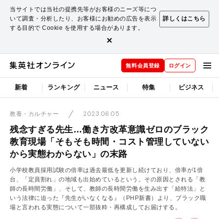
当サイトでは当社の提携先等がお客様のニーズ等につ
いて調査・分析したり、お客様にお勧めの広告を表示
詳しくはこちら
する目的で Cookie を使用する場合があります。
×
無料会員登録
ログイン
新着
ランキング
ニュース
特集
ビジネス
2023.06.05
教養・カルチャー
残念すぎる先生…働き方改革意識ゼロのブラック
教育現場「そもそも時間・コスト管理していない
から実態わからない」の末路
小学校教員採用試験の倍率は過去最低を更新し続けており、倍率が1倍
台、「定員割れ」の地域も出始めているという。その原因とされる「教
師の長時間労働」、そして、教師の長時間労働を生み出す「給特法」と
いう法律に迫った『先生がいなくなる』（PHP新書）より、ブラック職
場と言われる実態について一部抜粋・再構成してお届けする。