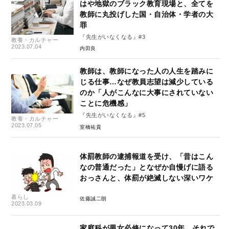
はや地獄のブラック教育現場と、全てを
教師に丸投げした国・自治体・学者の大
罪
『先生がいなくなる』#3
教養・カルチャー
2023.07.04
内田良
教師は、教師になった人の人生を踏みに
じる仕事…なぜ教員志望は減少している
のか「人がこんなに大事にされていない
ことに危機感」
『先生がいなくなる』#5
教養・カルチャー
2023.07.05
室橋祐貴
体罰教師の逮捕報道を受け、「昔はこん
なの普通だった」となぜか自慢げに語る
おっさんと、体罰が絶滅しない深いワケ
暮らし
佐藤誠二朗
2023.03.09
家庭科が男女必修になって30年。それで