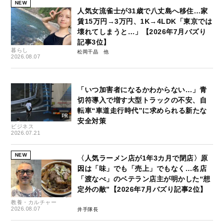
NEW
人気女流雀士が31歳で八丈島へ移住…家
賃15万円→3万円、1K→4LDK「東京では
壊れてしまうと…」【2026年7月バズり
記事3位】
暮らし
松岡千晶
2026.08.07
「いつ加害者になるかわからない…」青
切符導入で増す大型トラックの不安、自
転車“車道走行時代”に求められる新たな
安全対策
ビジネス
2026.07.21
NEW
〈人気ラーメン店が1年3カ月で閉店〉原
因は「味」でも「売上」でもなく…名店
「渡なべ」のベテラン店主が明かした“想
定外の敵”【2026年7月バズり記事2位】
教養・カルチャー
2026.08.07
井手隊長