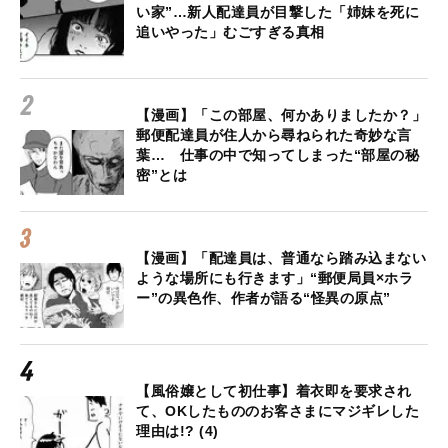
い家”…新人配達員が目撃した「姉妹を死に
追いやった」むごすぎる真相
【漫画】「この部屋、何かありましたか？」
郵便配達員が住人から尋ねられた奇妙な言
葉… 仕事の中で知ってしまった“部屋の秘
密”とは
【漫画】「配達員は、普通なら踏み込まない
ような場所にも行きます」“郵便局員×ホラ
ー”の異色作、作者が語る“怪異の原点”
【風俗嬢として初仕事】着衣即を要求され
て、OKしたもののお客さまにマジギレした
理由は!? (4)