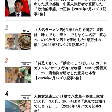
出した反中感情…中国人旅行者が直面した
「政治的摩擦」の正体【2026年7月バズり記
事1位】
〈人気ラーメン店が1年3カ月で閉店〉原因
NEW
は「味」でも「売上」でもなく…名店「渡な
べ」のベテラン店主が明かした“想定外の
敵”【2026年7月バズり記事2位】
「貧乏くさい」「禁止にしてほしい」ガチャ
NEW
ガチャの“サーチ行為”が物議 SNSで賛否真
っ二つ、店舗側が明かした意外な本音
【2026年7月バズり記事5位】
人気女流雀士が31歳で八丈島へ移住…家賃
NEW
15万円→3万円、1K→4LDK「東京では壊れ
てしまうと…」【2026年7月バズり記事3
位】