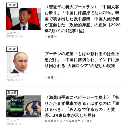
NEW
〈習近平に特大ブーメラン〉「中国人客
お断り」「中国に好感持てない72%」韓
国で噴き出した反中感情…中国人旅行者
が直面した「政治的摩擦」の正体【2026
年7月バズり記事1位】
ニュース
2026.08.07
小倉健一
NEW
プーチンの絶望「もはや頼れるのは金正
恩だけ」…中国に値切られ、インドに振
り回される“大国ロシア”の悲しい現実
ニュース
小倉健一
2026.08.07
急上昇
〈満員山手線にベビーカーで炎上〉「折
りたたまず乗車できる」はずなのに「避
けるべき」「みんなで守るもの」と賛
否…JR東日本が示した見解
ニュース
集英社オンライン編集部ニュース班
2026.08.06