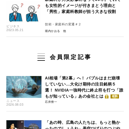
も女性的イメージが付きまとう理由と
「男性」家庭科教師が担う大きな役割
技術・家庭科の変遷＃２
ビジネス
2023.05.21
堀内かおる
会員限定記事
AI相場「第2幕」へ！ バブルはまだ崩壊
していない…大化け期待の注目銘柄５
選！ NVIDIA一強時代に終止符を打つ「誰
もが知っている」あの会社とは
有料
ニュース
石井僚一
2026.08.03
「あの時、広島の人たちは、もっと熱か
ったのでしょうね」美空ひばりのつぶや