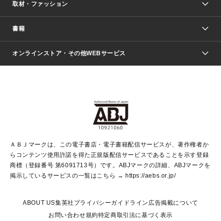
取材・ファッション
少年マンガ
週刊少年ジャンプ
書籍
ファッション・美容
青年マンガ
ジャンプSQ.
Seventeen
週刊ヤングジャンプ
オンラインストア・その他WEBサービス
文芸・文庫・総合
芸能・情報・スポーツ
少女マンガ
Vジャンプ
non-no Web
ヤングジャンプ定期購読デジタル
すばる
Myojo
オンラインストア
りぼん
学芸・ノンフィクション・新書
最強ジャンプ
女性マンガ
@BAILA
ヤンジャン＋
小説すばる
週プレNEWS
マーガレット
集英社OTOコンテンツ
集英社 学芸編集部
少年ジャンプ＋
その他WEBサービス
クッキー
ライトノベル・ノベライズ
MAQUIA ONLINE
となりのヤングジャンプ
集英社 文芸ステーション
週プレ グラジャパ！
別冊マーガレット
SHUEISHA MANGA-ART HERITAGE
集英社 ビジネス書
ゼブラック
ココハナ
SHUEISHA ADNAVI
SPUR.JP
集英社Webマガジン Cobalt
グランドジャンプ
web 集英社文庫
キッズ
web Sportiva
マンガMee
ジャンプキャラクターズストア
集英社新書
ジャンプルーキー！
月刊オフィスユー
ＡＢＪマークは、この電子書店・電子書籍配信サービスが、著作権者か
EDITOR'S LAB
LEE
集英社オレンジ文庫
ウルトラジャンプ
青春と読書
パラスポ＋！
らコンテンツ使用許諾を得た正規版配信サービスであることを示す登録
集英社みらい文庫
リマコミ＋
HAPPY PLUS STORE
集英社新書プラス
ジャンプTOON
商標（登録番号 第6091713号）です。ABJマークの詳細、ABJマークを
Marisol
シフォン文庫
アジア人物史
S-KIDS.LAND
マンガMeets
掲示しているサービスの一覧はこちら →
https://aebs.or.jp/
shueisha vox
よみタイ
S-MANGA
Web éclat
ダッシュエックス文庫
LEEマルシェ
kotoba
集英社ジャンプリミックス
ABOUT US
集英社プライバシーガイドライン
広告掲載について
T JAPAN:The New York Times Style Magazine
JUMP j BOOKS
お問い合わせ
規約
特定商取引法に基づく表示
SHOP Marisol
e!集英社
集英社コミック文庫