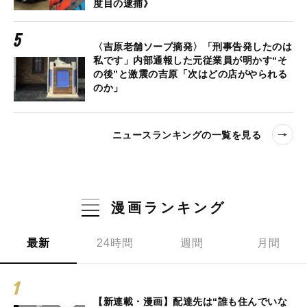
度目の逮捕》
〈吉原老舗ソープ摘発〉「刑事告発したのは
私です」内部通報した元従業員が明かす“そ
の後”と激震の吉原「次はどの店がやられる
のか」
ニュースランキングの一覧を見る
漫画ランキング
最新
24時間
週間
月間
【新連載・漫画】配達先は“誰も住んでいな