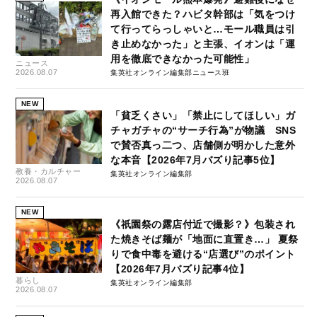
再入館できた？ハビタ幹部は「気をつけ
て行ってらっしゃいと…モール職員は引
き止めなかった」と主張、イオンは「運
用を徹底できなかった可能性」
ニュース
2026.08.07
集英社オンライン編集部ニュース班
NEW
「貧乏くさい」「禁止にしてほしい」ガ
チャガチャの“サーチ行為”が物議 SNS
で賛否真っ二つ、店舗側が明かした意外
な本音【2026年7月バズり記事5位】
教養・カルチャー
集英社オンライン編集部
2026.08.07
NEW
《祇園祭の露店付近で撮影？》包装され
た焼きそば麺が「地面に直置き…」 夏祭
りで食中毒を避ける“店選び”のポイント
【2026年7月バズり記事4位】
暮らし
集英社オンライン編集部
2026.08.07