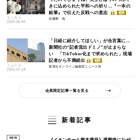
きに込められた平和への祈り…『一本の
鉛筆』で伝えた反戦への意志
有料
エンタメ
佐藤剛
2025.08.06
「日経に紹介してほしい」が合言葉に…
新聞社の“記者流出ドミノ”が止まらな
い 「TikToker化まで求められた」現場
記者から不満続出
有料
ニュース
集英社オンライン編集部ニュース班
2026.07.18
会員限定記事一覧を見る
新着記事
NEW
《イオンモール熊本爆発》避難後になぜ