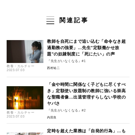
関連記事
教師を自死にまで追い込む「命令なき超
過勤務の強要」…先生”定額働かせ放
題”の奴隷制度に「死にたい」の声
『先生がいなくなる』#1
教養・カルチャー
西村祐二
2023.07.03
「金や時間に関係なく子どもに尽くすべ
き」定額使い放題制の教師に強いる崇高
な聖職者像…出退管理すらしない学校の
ヤバさ
『先生がいなくなる』#2
教養・カルチャー
2023.07.03
内田良
定時を超えた業務は「自発的行為」…も