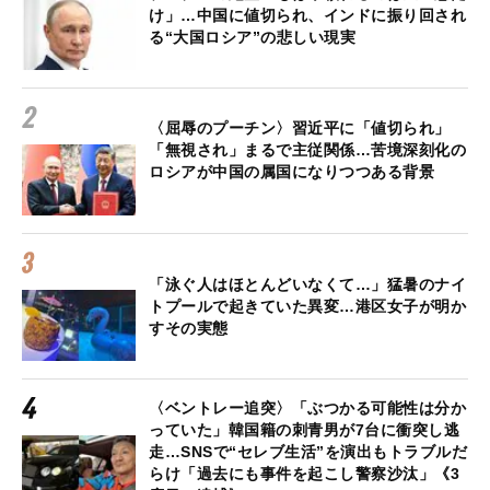
け」…中国に値切られ、インドに振り回され
る“大国ロシア”の悲しい現実
〈屈辱のプーチン〉習近平に「値切られ」
「無視され」まるで主従関係…苦境深刻化の
ロシアが中国の属国になりつつある背景
「泳ぐ人はほとんどいなくて…」猛暑のナイ
トプールで起きていた異変…港区女子が明か
すその実態
〈ベントレー追突〉「ぶつかる可能性は分か
っていた」韓国籍の刺青男が7台に衝突し逃
走…SNSで“セレブ生活”を演出もトラブルだ
らけ「過去にも事件を起こし警察沙汰」《3