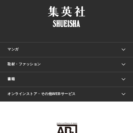
マンガ
取材・ファッション
少年マンガ
週刊少年ジャンプ
書籍
ファッション・美容
青年マンガ
ジャンプSQ.
Seventeen
週刊ヤングジャンプ
オンラインストア・その他WEBサービス
文芸・文庫・総合
芸能・情報・スポーツ
少女マンガ
Vジャンプ
non-no Web
ヤングジャンプ定期購読デジタル
すばる
Myojo
オンラインストア
りぼん
学芸・ノンフィクション・新書
最強ジャンプ
女性マンガ
@BAILA
ヤンジャン＋
小説すばる
週プレNEWS
マーガレット
集英社OTOコンテンツ
集英社 学芸編集部
少年ジャンプ＋
その他WEBサービス
クッキー
ライトノベル・ノベライズ
MAQUIA ONLINE
となりのヤングジャンプ
集英社 文芸ステーション
週プレ グラジャパ！
別冊マーガレット