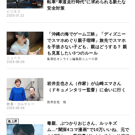
転車“車道走行時代”に求められる新たな
安全対策
ビジネス
2026.07.21
「沖縄の海でゲーム三昧」「ディズニー
でスマホめぐり親子喧嘩」旅先でスマホ
を手放さない子ども、親はどうする？ 親
も見直したい3つのルール
ニュース
集英社オンライン編集部ニュース班
2026.08.08
岩井圭也さん（作家）が山崎エマさん
（ドキュメンタリー監督）に会いに行く
岩井圭也
教養・カルチャー
2026.08.08
急上昇
毒親、ぶつかりおじさん、ルッキズ
ム…“闇深4コマ漫画”で10万いいね、元で