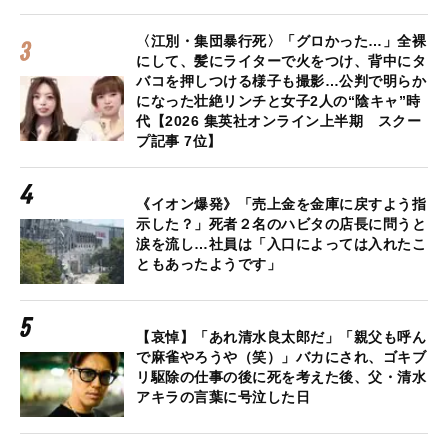
〈江別・集団暴行死〉「グロかった…」全裸
にして、髪にライターで火をつけ、背中にタ
バコを押しつける様子も撮影…公判で明らか
になった壮絶リンチと女子2人の“陰キャ”時
代【2026 集英社オンライン上半期 スクー
プ記事 7位】
《イオン爆発》「売上金を金庫に戻すよう指
示した？」死者２名のハビタの店長に問うと
涙を流し…社員は「入口によっては入れたこ
ともあったようです」
【哀悼】「あれ清水良太郎だ」「親父も呼ん
で麻雀やろうや（笑）」バカにされ、ゴキブ
リ駆除の仕事の後に死を考えた後、父・清水
アキラの言葉に号泣した日