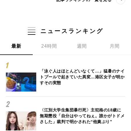
ニュースランキング
最新
24時間
週間
月間
「泳ぐ人はほとんどいなくて…」猛暑のナイ
トプールで起きていた異変…港区女子が明か
すその実態
〈江別大学生集団暴行死〉主犯格の18歳に
無期懲役「自分はやってねぇ。誰かがトドメ
さした」裁判で明かされた“他責ぶり”