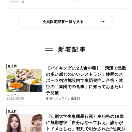
2026.07.18
会員限定記事一覧を見る
新着記事
急上昇
【バイキング192人食中毒】「清潔で品数
の多い感じのいいレストラン」静岡のス
ポーツ宿泊施設内で集団発症…合宿・遠
征の「集団での食事」に知っておきたい
予防策
ニュース
2026.08.08
集英社オンライン編集部
急上昇
〈江別大学生集団暴行死〉主犯格の18歳
に無期懲役「自分はやってねぇ。誰かが
トドメさした」裁判で明かされた“他責ぶ