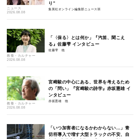
り”
ニュース
集英社オンライン編集部ニュース班
2026.08.08
「〈保る〉とは何か」『汽笛、聞こえ
る』佐藤雫 インタビュー
佐藤雫
教養・カルチャー
2026.08.08
宮﨑駿の中心にある、世界を考えるため
の「問い」『宮﨑駿の詩学』赤坂憲雄 イ
ンタビュー
赤坂憲雄
教養・カルチャー
2026.08.08
「いつ加害者になるかわからない…」青
切符導入で増す大型トラックの不安、自