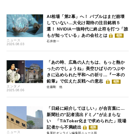
AI相場「第2幕」へ！ バブルはまだ崩壊
していない…大化け期待の注目銘柄５
選！ NVIDIA一強時代に終止符を打つ「誰
もが知っている」あの会社とは
有料
ニュース
石井僚一
2026.08.03
「あの時、広島の人たちは、もっと熱か
ったのでしょうね」美空ひばりのつぶや
きに込められた平和への祈り…『一本の
鉛筆』で伝えた反戦への意志
有料
エンタメ
佐藤剛
2025.08.06
「日経に紹介してほしい」が合言葉に…
新聞社の“記者流出ドミノ”が止まらな
い 「TikToker化まで求められた」現場
記者から不満続出
有料
ニュース
集英社オンライン編集部ニュース班