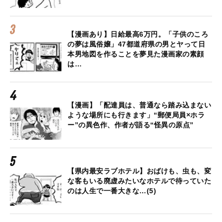
【漫画あり】日給最高6万円。「子供のころ
の夢は風俗嬢」47都道府県の男とヤって日
本男地図を作ることを夢見た漫画家の素顔
は…
【漫画】「配達員は、普通なら踏み込まない
ような場所にも行きます」“郵便局員×ホラ
ー”の異色作、作者が語る“怪異の原点”
【県内最安ラブホテル】おばけも、虫も、変
な客もいる廃虚みたいなホテルで待っていた
のは人生で一番大きな…(5)