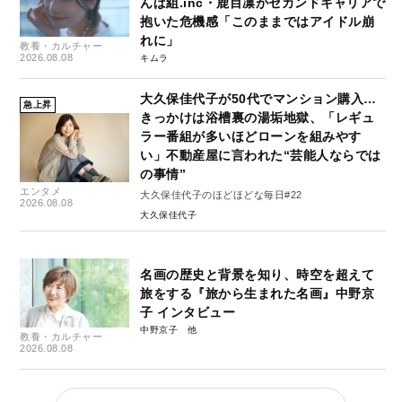
んぱ組.inc・鹿目凛がセカンドキャリアで
抱いた危機感「このままではアイドル崩
れに」
教養・カルチャー
2026.08.08
キムラ
大久保佳代子が50代でマンション購入…
急上昇
きっかけは浴槽裏の湯垢地獄、「レギュ
ラー番組が多いほどローンを組みやす
い」不動産屋に言われた“芸能人ならでは
の事情”
エンタメ
大久保佳代子のほどほどな毎日#22
2026.08.08
大久保佳代子
名画の歴史と背景を知り、時空を超えて
旅をする『旅から生まれた名画』中野京
子 インタビュー
中野京子
教養・カルチャー
2026.08.08