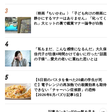
〈映画『ちいかわ』〉「子ども向けの映画に
静かにするマナーはありません」「叱ってく
れ」大ヒットの裏で鑑賞マナー論争が白熱
「私もまだ、こんな感情になるんだ」大久保
佳代子が往復4時間かけて会いに行った“話題
の子猿”…愛犬の老いに重ねた思いとは
【5日前のパスタを食べた20歳の学生が死
亡】電子レンジの再加熱での殺菌効果も期待
できない「チャーハン症候群」の恐怖
【2026年6月バズり記事1位】
記事ランキングの一覧を見る