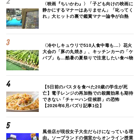
〈映画『ちいかわ』〉「子ども向けの映画に
静かにするマナーはありません」「叱ってく
れ」大ヒットの裏で鑑賞マナー論争が白熱
〈冷やしキュウリで510人食中毒も…〉花火
大会の「豚の丸焼き」、キッチンカーの「ケ
バブ」も…酷暑の夏祭りで注意したい食べ物
【5日前のパスタを食べた20歳の学生が死
亡】電子レンジの再加熱での殺菌効果も期待
できない「チャーハン症候群」の恐怖
【2026年6月バズり記事1位】
風俗店が現役女子大生だらけになっている理
由。ソープランドの個室からオンライン授業