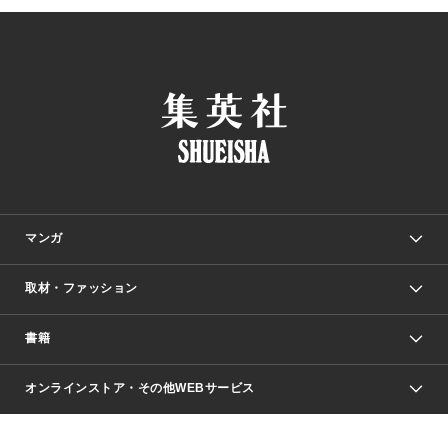
マンガ
取材・ファッション
少年マンガ
週刊少年ジャンプ
書籍
ファッション・美容
青年マンガ
ジャンプSQ.
Seventeen
週刊ヤングジャンプ
オンラインストア・その他WEBサービス
文芸・文庫・総合
芸能・情報・スポーツ
少女マンガ
Vジャンプ
non-no Web
ヤングジャンプ定期購読デジタル
すばる
Myojo
オンラインストア
りぼん
学芸・ノンフィクション・新書