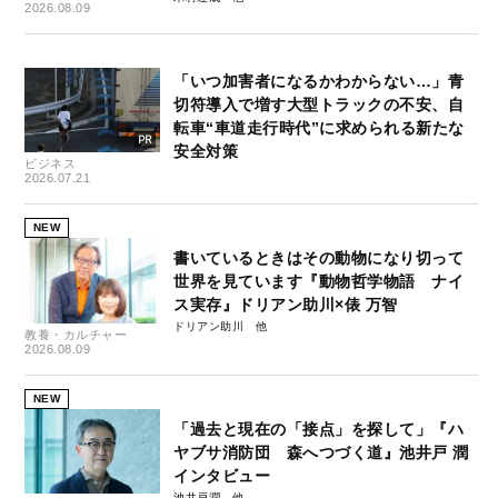
2026.08.09
「いつ加害者になるかわからない…」青
切符導入で増す大型トラックの不安、自
転車“車道走行時代”に求められる新たな
安全対策
ビジネス
2026.07.21
NEW
書いているときはその動物になり切って
世界を見ています『動物哲学物語 ナイ
ス実存』ドリアン助川×俵 万智
ドリアン助川
教養・カルチャー
2026.08.09
NEW
「過去と現在の「接点」を探して」『ハ
ヤブサ消防団 森へつづく道』池井戸 潤
インタビュー
池井戸潤