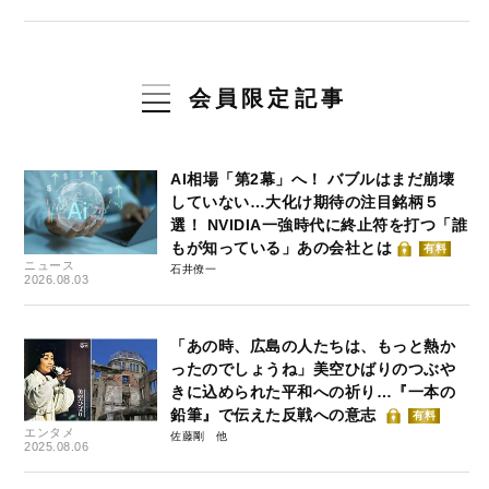
会員限定記事
AI相場「第2幕」へ！ バブルはまだ崩壊
していない…大化け期待の注目銘柄５
選！ NVIDIA一強時代に終止符を打つ「誰
もが知っている」あの会社とは
有料
ニュース
石井僚一
2026.08.03
「あの時、広島の人たちは、もっと熱か
ったのでしょうね」美空ひばりのつぶや
きに込められた平和への祈り…『一本の
鉛筆』で伝えた反戦への意志
有料
エンタメ
佐藤剛
2025.08.06