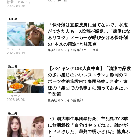
教養・カルチャー
2026.08.09
NEW
「保冷剤は直接皮膚に当てないで。水疱
ができた人も」X投稿が話題…「凍傷にな
るリスク」メーカーが呼びかける保冷剤
の“本来の用途”と注意点
ニュース
集英社オンライン編集部ニュース班
2026.08.09
急上昇
【バイキング192人食中毒】「清潔で品数
の多い感じのいいレストラン」静岡のス
ポーツ宿泊施設内で集団発症…合宿・遠
征の「集団での食事」に知っておきたい
予防策
ニュース
2026.08.08
集英社オンライン編集部
急上昇
〈江別大学生集団暴行死〉主犯格の18歳
に無期懲役「自分はやってねぇ。誰かが
トドメさした」裁判で明かされた“他責ぶ