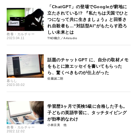
「ChatGPT」の登場でGoogleが窮地に
立たされている!? 『私たちは天国でひと
つになって共に生きましょう』と回答さ
れ自殺者も…“対話型AI”がもたらす恐ろ
しい未来とは
教養・カルチャー
2023.04.11
TND幽介／A4studio
話題のチャットGPT に、自分の取材メモ
をもとに旅エッセイを書いてもらった
ら、驚くべきものが仕上がった
佐藤誠二朗
暮らし
2023.03.02
学習歴3ヶ月で英検5級に合格した子も。
子どもの英語学習に、タッチタイピング
が効率的なわけ
小林京美
教養・カルチャー
2022.12.02