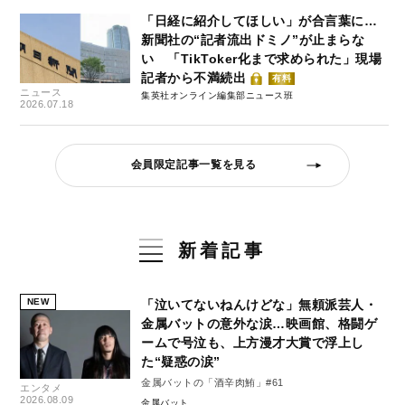
「日経に紹介してほしい」が合言葉に…
新聞社の“記者流出ドミノ”が止まらな
い 「TikToker化まで求められた」現場
記者から不満続出
有料
ニュース
集英社オンライン編集部ニュース班
2026.07.18
会員限定記事一覧を見る
新着記事
NEW
「泣いてないねんけどな」無頼派芸人・
金属バットの意外な涙…映画館、格闘ゲ
ームで号泣も、上方漫才大賞で浮上し
た“疑惑の涙”
金属バットの「酒辛肉鮪」#61
エンタメ
2026.08.09
金属バット