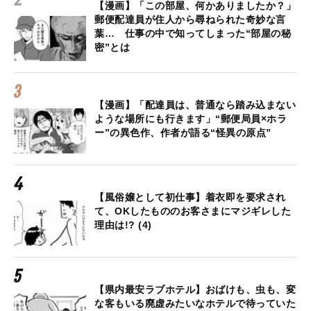
【漫画】「この部屋、何かありましたか？」
郵便配達員が住人から尋ねられた奇妙な言
葉… 仕事の中で知ってしまった“部屋の秘
密”とは
【漫画】「配達員は、普通なら踏み込まない
ような場所にも行きます」“郵便局員×ホラ
ー”の異色作、作者が語る“怪異の原点”
【風俗嬢として初仕事】着衣即を要求され
て、OKしたもののお客さまにマジギレした
理由は!? (4)
【県内最安ラブホテル】おばけも、虫も、変
な客もいる廃虚みたいなホテルで待っていた