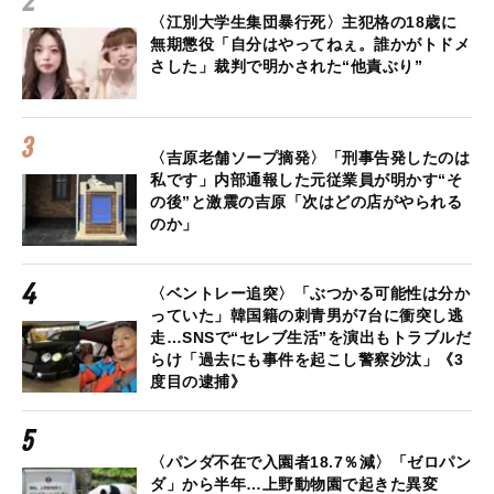
〈江別大学生集団暴行死〉主犯格の18歳に
無期懲役「自分はやってねぇ。誰かがトドメ
さした」裁判で明かされた“他責ぶり”
〈吉原老舗ソープ摘発〉「刑事告発したのは
私です」内部通報した元従業員が明かす“そ
の後”と激震の吉原「次はどの店がやられる
のか」
〈ベントレー追突〉「ぶつかる可能性は分か
っていた」韓国籍の刺青男が7台に衝突し逃
走…SNSで“セレブ生活”を演出もトラブルだ
らけ「過去にも事件を起こし警察沙汰」《3
度目の逮捕》
〈パンダ不在で入園者18.7％減〉「ゼロパン
ダ」から半年…上野動物園で起きた異変