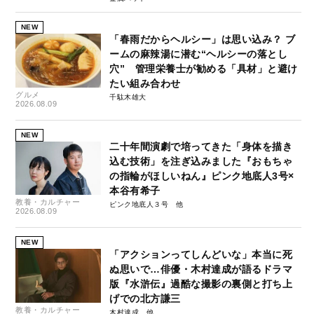
NEW
「春雨だからヘルシー」は思い込み？ ブ
ームの麻辣湯に潜む“ヘルシーの落とし
穴” 管理栄養士が勧める「具材」と避け
たい組み合わせ
グルメ
千駄木雄大
2026.08.09
NEW
二十年間演劇で培ってきた「身体を描き
込む技術」を注ぎ込みました『おもちゃ
の指輪がほしいねん』ピンク地底人3号×
本谷有希子
教養・カルチャー
ピンク地底人３号
2026.08.09
NEW
「アクションってしんどいな」本当に死
ぬ思いで…俳優・木村達成が語るドラマ
版『水滸伝』過酷な撮影の裏側と打ち上
げでの北方謙三
教養・カルチャー
木村達成