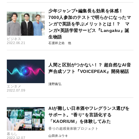
少年ジャンプ+編集長も効果を体感！
7000人参加のテストで明らかになったマ
ンガで英語を学ぶメリットとは！？ マ
ンガ×英語学習サービス『Langaku』誕
生物語
ビジネス
2022.06.21
石渡祥之佑
人間と区別がつかない！？ 超自然なAI音
声合成ソフト『VOICEPEAK』開発秘話
淺野義弘
エンタメ
2022.07.09
AIが難しい日本酒やフレグランス選びを
サポート。“香り“を言語化する
「KAORIUM」を体験してみた
香りの超感覚体験プロジェクト
暮らし
山田井ユウキ
2022.12.07