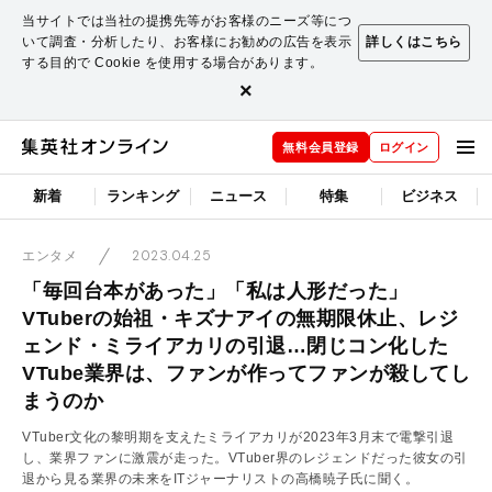
当サイトでは当社の提携先等がお客様のニーズ等につ
いて調査・分析したり、お客様にお勧めの広告を表示
詳しくはこちら
する目的で Cookie を使用する場合があります。
×
無料会員登録
ログイン
新着
ランキング
ニュース
特集
ビジネス
2023.04.25
エンタメ
「毎回台本があった」「私は人形だった」
VTuberの始祖・キズナアイの無期限休止、レジ
ェンド・ミライアカリの引退…閉じコン化した
VTube業界は、ファンが作ってファンが殺してし
まうのか
VTuber文化の黎明期を支えたミライアカリが2023年3月末で電撃引退
し、業界ファンに激震が走った。VTuber界のレジェンドだった彼女の引
退から見る業界の未来をITジャーナリストの高橋暁子氏に聞く。