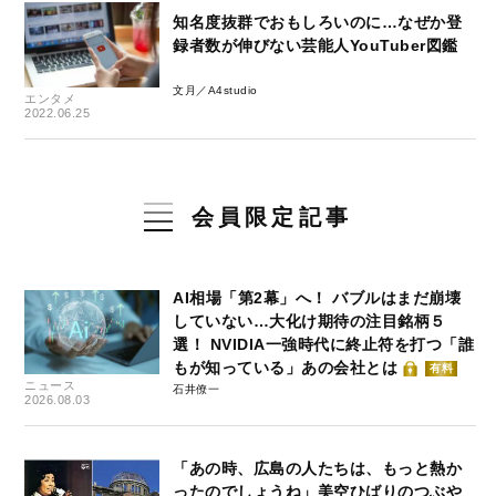
知名度抜群でおもしろいのに…なぜか登
録者数が伸びない芸能人YouTuber図鑑
文月／A4studio
エンタメ
2022.06.25
会員限定記事
AI相場「第2幕」へ！ バブルはまだ崩壊
していない…大化け期待の注目銘柄５
選！ NVIDIA一強時代に終止符を打つ「誰
もが知っている」あの会社とは
有料
ニュース
石井僚一
2026.08.03
「あの時、広島の人たちは、もっと熱か
ったのでしょうね」美空ひばりのつぶや