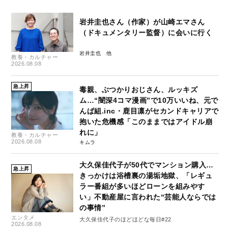
岩井圭也さん（作家）が山崎エマさん
（ドキュメンタリー監督）に会いに行く
岩井圭也
教養・カルチャー
2026.08.08
急上昇
毒親、ぶつかりおじさん、ルッキズ
ム…“闇深4コマ漫画”で10万いいね、元で
んぱ組.inc・鹿目凛がセカンドキャリアで
抱いた危機感「このままではアイドル崩
れに」
教養・カルチャー
2026.08.08
キムラ
大久保佳代子が50代でマンション購入…
急上昇
きっかけは浴槽裏の湯垢地獄、「レギュ
ラー番組が多いほどローンを組みやす
い」不動産屋に言われた“芸能人ならでは
の事情”
エンタメ
大久保佳代子のほどほどな毎日#22
2026.08.08