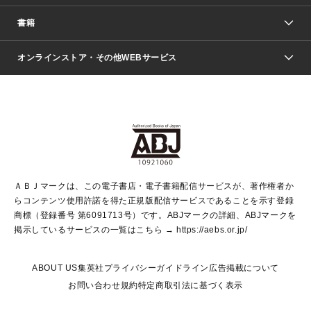
週刊少年ジャンプ
書籍
ファッション・美容
青年マンガ
ジャンプSQ.
Seventeen
週刊ヤングジャンプ
オンラインストア・その他WEBサービス
文芸・文庫・総合
芸能・情報・スポーツ
少女マンガ
Vジャンプ
non-no Web
ヤングジャンプ定期購読デジタル
すばる
Myojo
オンラインストア
りぼん
学芸・ノンフィクション・新書
最強ジャンプ
女性マンガ
@BAILA
ヤンジャン＋
小説すばる
週プレNEWS
マーガレット
集英社OTOコンテンツ
集英社 学芸編集部
少年ジャンプ＋
その他WEBサービス
クッキー
ライトノベル・ノベライズ
MAQUIA ONLINE
となりのヤングジャンプ
集英社 文芸ステーション
週プレ グラジャパ！
別冊マーガレット
SHUEISHA MANGA-ART HERITAGE
集英社 ビジネス書
ゼブラック
ココハナ
SHUEISHA ADNAVI
SPUR.JP
集英社Webマガジン Cobalt
グランドジャンプ
web 集英社文庫
キッズ
web Sportiva
マンガMee
ジャンプキャラクターズストア
集英社新書
ジャンプルーキー！
月刊オフィスユー
ＡＢＪマークは、この電子書店・電子書籍配信サービスが、著作権者か
EDITOR'S LAB
LEE
集英社オレンジ文庫
ウルトラジャンプ
青春と読書
パラスポ＋！
らコンテンツ使用許諾を得た正規版配信サービスであることを示す登録
集英社みらい文庫
リマコミ＋
HAPPY PLUS STORE
集英社新書プラス
ジャンプTOON
商標（登録番号 第6091713号）です。ABJマークの詳細、ABJマークを
Marisol
シフォン文庫
アジア人物史
S-KIDS.LAND
マンガMeets
掲示しているサービスの一覧はこちら →
https://aebs.or.jp/
shueisha vox
よみタイ
S-MANGA
Web éclat
ダッシュエックス文庫
LEEマルシェ
kotoba
集英社ジャンプリミックス
ABOUT US
集英社プライバシーガイドライン
広告掲載について
T JAPAN:The New York Times Style Magazine
JUMP j BOOKS
お問い合わせ
規約
特定商取引法に基づく表示
SHOP Marisol
e!集英社
集英社コミック文庫
集英社女性誌ポータル