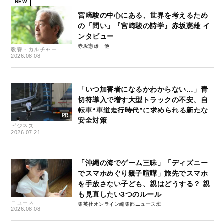
NEW
宮﨑駿の中心にある、世界を考えるため
の「問い」『宮﨑駿の詩学』赤坂憲雄 イ
ンタビュー
赤坂憲雄
教養・カルチャー
2026.08.08
「いつ加害者になるかわからない…」青
切符導入で増す大型トラックの不安、自
転車“車道走行時代”に求められる新たな
安全対策
ビジネス
2026.07.21
「沖縄の海でゲーム三昧」「ディズニー
でスマホめぐり親子喧嘩」旅先でスマホ
を手放さない子ども、親はどうする？ 親
も見直したい3つのルール
ニュース
集英社オンライン編集部ニュース班
2026.08.08