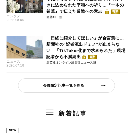
きに込められた平和への祈り…『一本の
鉛筆』で伝えた反戦への意志
有料
エンタメ
佐藤剛
2025.08.06
「日経に紹介してほしい」が合言葉に…
新聞社の“記者流出ドミノ”が止まらな
い 「TikToker化まで求められた」現場
記者から不満続出
有料
ニュース
集英社オンライン編集部ニュース班
2026.07.18
会員限定記事一覧を見る
新着記事
NEW