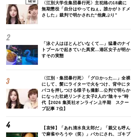
NEW
〈江別大学生集団暴行死〉主犯格の18歳に
無期懲役「自分はやってねぇ。誰かがトドメ
さした」裁判で明かされた“他責ぶり”
「泳ぐ人はほとんどいなくて…」猛暑のナイ
トプールで起きていた異変…港区女子が明か
すその実態
〈江別・集団暴行死〉「グロかった…」全裸
にして、髪にライターで火をつけ、背中にタ
バコを押しつける様子も撮影…公判で明らか
になった壮絶リンチと女子2人の“陰キャ”時
代【2026 集英社オンライン上半期 スクー
プ記事 7位】
【哀悼】「あれ清水良太郎だ」「親父も呼ん
で麻雀やろうや（笑）」バカにされ、ゴキブ