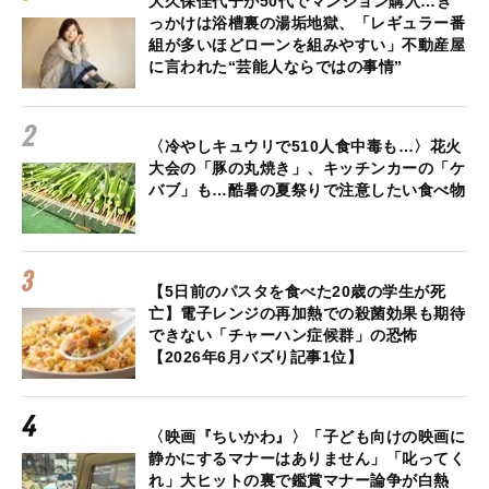
大久保佳代子が50代でマンション購入…き
っかけは浴槽裏の湯垢地獄、「レギュラー番
組が多いほどローンを組みやすい」不動産屋
に言われた“芸能人ならではの事情”
〈冷やしキュウリで510人食中毒も…〉花火
大会の「豚の丸焼き」、キッチンカーの「ケ
バブ」も…酷暑の夏祭りで注意したい食べ物
【5日前のパスタを食べた20歳の学生が死
亡】電子レンジの再加熱での殺菌効果も期待
できない「チャーハン症候群」の恐怖
【2026年6月バズり記事1位】
〈映画『ちいかわ』〉「子ども向けの映画に
静かにするマナーはありません」「叱ってく
れ」大ヒットの裏で鑑賞マナー論争が白熱