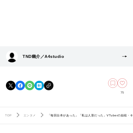
TND幽介／A4studio
75
TOP
エンタメ
「毎回台本があった」「私は人形だった」VTuberの始祖