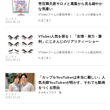
壱百満天原サロメと葛葉から見る細やか
な気遣い
VTuberブームの要因考察Ⅰ：エンタメの基盤を作
エンタメ
る、VTuberたちとファンとの信頼関係
たまごまご
2022.08.14
VTuber人気を探る！ 「友情・努力・勝
利」にじさんじのリアリティーショー
VTuberブームの要因考察Ⅱ：バーチャル配信時代が
エンタメ
産む、少年マンガ的エンターテインメント
たまごまご
2022.08.14
「カップルYouTuberは本当に難しい」人
気夫婦YouTuberが明かす、それでも動画
をつくる理由
ナカモトフウフ
エンタメ
2022.12.18