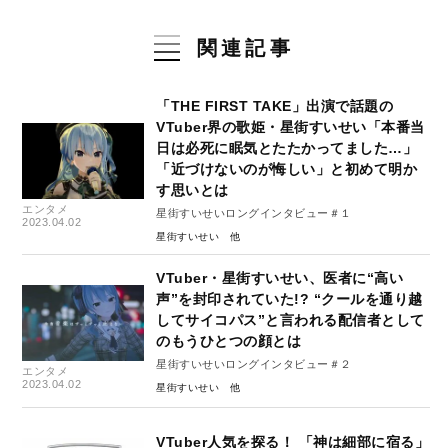
関連記事
「THE FIRST TAKE」出演で話題の
VTuber界の歌姫・星街すいせい「本番当
日は必死に眠気とたたかってました…」
「近づけないのが悔しい」と初めて明か
す思いとは
エンタメ
星街すいせいロングインタビュー＃１
2023.04.02
星街すいせい
VTuber・星街すいせい、医者に“高い
声”を封印されていた!? “クールを通り越
してサイコパス”と言われる配信者として
のもうひとつの顔とは
星街すいせいロングインタビュー＃２
エンタメ
2023.04.02
星街すいせい
VTuber人気を探る！ 「神は細部に宿る」