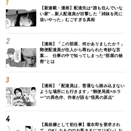
【新連載・漫画】配達先は“誰も住んでいな
い家”…新人配達員が目撃した「姉妹を死に
追いやった」むごすぎる真相
【漫画】「この部屋、何かありましたか？」
郵便配達員が住人から尋ねられた奇妙な言
葉… 仕事の中で知ってしまった“部屋の秘
密”とは
【漫画】「配達員は、普通なら踏み込まない
ような場所にも行きます」“郵便局員×ホラ
ー”の異色作、作者が語る“怪異の原点”
【風俗嬢として初仕事】着衣即を要求され
て、OKしたもののお客さまにマジギレした