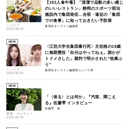
【192人食中毒】「清潔で品数の多い感じ
のいいレストラン」静岡のスポーツ宿泊
施設内で集団発症…合宿・遠征の「集団
での食事」に知っておきたい予防策
ニュース
集英社オンライン編集部
2026.08.08
NEW
〈江別大学生集団暴行死〉主犯格の18歳
に無期懲役「自分はやってねぇ。誰かが
トドメさした」裁判で明かされた“他責ぶ
り”
ニュース
集英社オンライン編集部ニュース班
2026.08.08
NEW
「〈保る〉とは何か」『汽笛、聞こえ
る』佐藤雫 インタビュー
佐藤雫
教養・カルチャー
2026.08.08