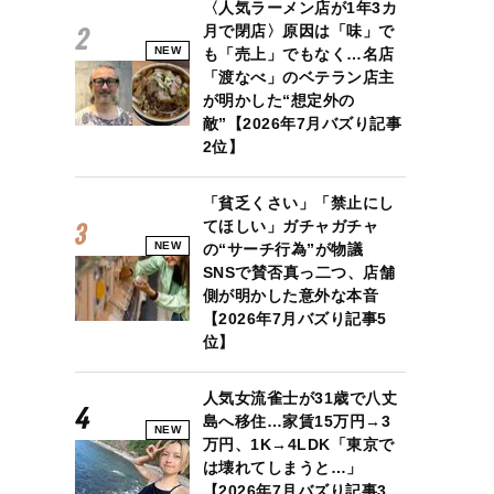
〈人気ラーメン店が1年3カ
月で閉店〉原因は「味」で
NEW
も「売上」でもなく…名店
「渡なべ」のベテラン店主
が明かした“想定外の
敵”【2026年7月バズり記事
2位】
「貧乏くさい」「禁止にし
てほしい」ガチャガチャ
NEW
の“サーチ行為”が物議
SNSで賛否真っ二つ、店舗
側が明かした意外な本音
【2026年7月バズり記事5
位】
人気女流雀士が31歳で八丈
島へ移住…家賃15万円→3
NEW
万円、1K→4LDK「東京で
は壊れてしまうと…」
【2026年7月バズり記事3