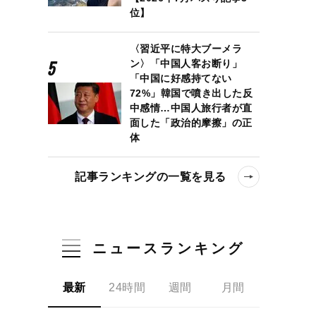
位】
〈習近平に特大ブーメラ
ン〉「中国人客お断り」
「中国に好感持てない
72%」韓国で噴き出した反
中感情…中国人旅行者が直
面した「政治的摩擦」の正
体
記事ランキングの一覧を見る
ニュースランキング
最新
24時間
週間
月間