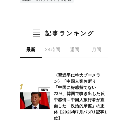
記事ランキング
最新
24時間
週間
月間
〈習近平に特大ブーメラ
ン〉「中国人客お断り」
「中国に好感持てない
NEW
72%」韓国で噴き出した反
中感情…中国人旅行者が直
面した「政治的摩擦」の正
体【2026年7月バズり記事1
位】