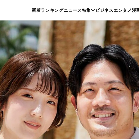
特集一覧を見る
漫画一覧を見る
新着
ランキング
ニュース
特集
ビジネス
エンタメ
漫
養・カルチャー
暮らし
スポーツ
ヘルスケア
美容
グルメ