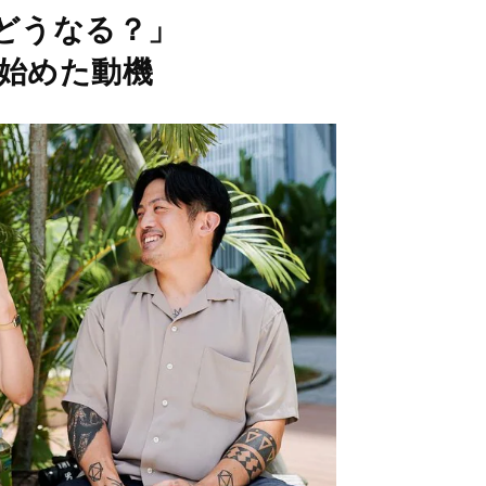
M
、どうなる？」
u
を始めた動機
t
e