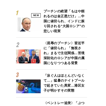
プーチンの絶望「もはや頼
NEW
れるのは金正恩だけ」…中
国に値切られ、インドに振
り回される“大国ロシア”の
悲しい現実
〈屈辱のプーチン〉習近平
に「値切られ」「無視さ
れ」まるで主従関係…苦境
深刻化のロシアが中国の属
国になりつつある背景
「泳ぐ人はほとんどいなく
て…」猛暑のナイトプール
で起きていた異変…港区女
子が明かすその実態
〈ベントレー追突〉「ぶつ