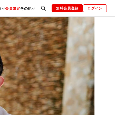
無料会員登録
ログイン
画
会員限定
その他
ファッション
恋愛・結婚
編集部
お知らせ