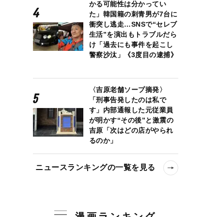
かる可能性は分かってい
た」韓国籍の刺青男が7台に
衝突し逃走…SNSで“セレブ
生活”を演出もトラブルだら
け「過去にも事件を起こし
警察沙汰」《3度目の逮捕》
〈吉原老舗ソープ摘発〉
「刑事告発したのは私で
す」内部通報した元従業員
が明かす“その後”と激震の
吉原「次はどの店がやられ
るのか」
ニュースランキングの一覧を見る
漫画ランキング