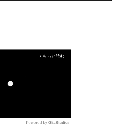
もっと読む
arrow_forward_ios
Powered by 
GliaStudios