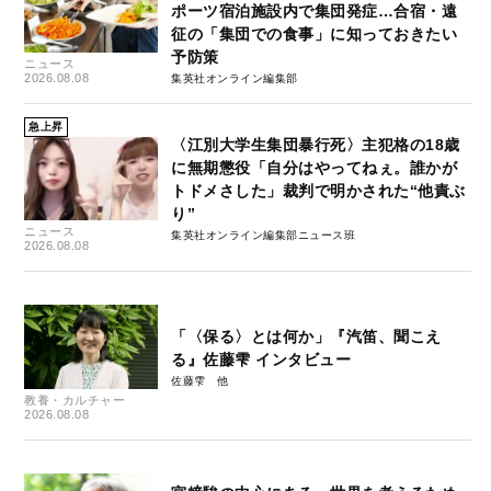
ポーツ宿泊施設内で集団発症…合宿・遠
征の「集団での食事」に知っておきたい
予防策
ニュース
2026.08.08
集英社オンライン編集部
急上昇
〈江別大学生集団暴行死〉主犯格の18歳
に無期懲役「自分はやってねぇ。誰かが
トドメさした」裁判で明かされた“他責ぶ
り”
ニュース
集英社オンライン編集部ニュース班
2026.08.08
「〈保る〉とは何か」『汽笛、聞こえ
る』佐藤雫 インタビュー
佐藤雫
教養・カルチャー
2026.08.08