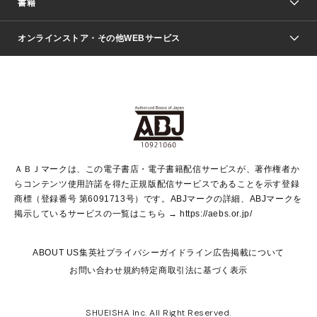
書籍
ファッション・美容
青年マンガ
ジャンプSQ.
Seventeen
週刊ヤングジャンプ
オンラインストア・その他WEBサービス
文芸・文庫・総合
芸能・情報・スポーツ
少女マンガ
Vジャンプ
non-no Web
ヤングジャンプ定期購読デジタル
すばる
Myojo
オンラインストア
りぼん
学芸・ノンフィクション・新書
最強ジャンプ
女性マンガ
@BAILA
ヤンジャン＋
小説すばる
週プレNEWS
マーガレット
集英社OTOコンテンツ
集英社 学芸編集部
少年ジャンプ＋
その他WEBサービス
クッキー
ライトノベル・ノベライズ
MAQUIA ONLINE
となりのヤングジャンプ
集英社 文芸ステーション
週プレ グラジャパ！
別冊マーガレット
SHUEISHA MANGA-ART HERITAGE
集英社 ビジネス書
ゼブラック
ココハナ
SHUEISHA ADNAVI
SPUR.JP
集英社Webマガジン Cobalt
グランドジャンプ
web 集英社文庫
キッズ
web Sportiva
マンガMee
ジャンプキャラクターズストア
集英社新書
ジャンプルーキー！
月刊オフィスユー
ＡＢＪマークは、この電子書店・電子書籍配信サービスが、著作権者か
EDITOR'S LAB
LEE
集英社オレンジ文庫
ウルトラジャンプ
青春と読書
パラスポ＋！
らコンテンツ使用許諾を得た正規版配信サービスであることを示す登録
集英社みらい文庫
リマコミ＋
HAPPY PLUS STORE
集英社新書プラス
ジャンプTOON
商標（登録番号 第6091713号）です。ABJマークの詳細、ABJマークを
Marisol
シフォン文庫
アジア人物史
S-KIDS.LAND
マンガMeets
掲示しているサービスの一覧はこちら →
https://aebs.or.jp/
shueisha vox
よみタイ
S-MANGA
Web éclat
ダッシュエックス文庫
LEEマルシェ
kotoba
集英社ジャンプリミックス
ABOUT US
集英社プライバシーガイドライン
広告掲載について
T JAPAN:The New York Times Style Magazine
JUMP j BOOKS
お問い合わせ
規約
特定商取引法に基づく表示
SHOP Marisol
e!集英社
集英社コミック文庫
集英社女性誌ポータル
éclat premium
imidas
MEN'S NON-NO WEB
SHUEISHA Inc. All Right Reserved.