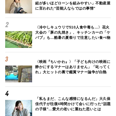
組が多いほどローンを組みやすい」不動産屋
に言われた“芸能人ならではの事情”
〈冷やしキュウリで510人食中毒も…〉花火
大会の「豚の丸焼き」、キッチンカーの「ケ
バブ」も…酷暑の夏祭りで注意したい食べ物
〈映画『ちいかわ』〉「子ども向けの映画に
静かにするマナーはありません」「叱ってく
れ」大ヒットの裏で鑑賞マナー論争が白熱
「私もまだ、こんな感情になるんだ」大久保
佳代子が往復4時間かけて会いに行った“話題
の子猿”…愛犬の老いに重ねた思いとは