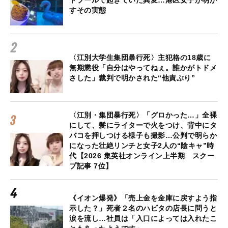
トプールで起きていた異変…港区女子が明か
すその実態
〈江別大学生集団暴行死〉主犯格の18歳に
無期懲役「自分はやってねぇ。誰かがトドメ
さした」裁判で明かされた“他責ぶり”
〈江別・集団暴行死〉「グロかった…」全裸
にして、髪にライターで火をつけ、背中にタ
バコを押しつける様子も撮影…公判で明らか
になった壮絶リンチと女子2人の“陰キャ”時
代【2026 集英社オンライン上半期 スクー
プ記事 7位】
《イオン爆発》「売上金を金庫に戻すよう指
示した？」死者２名のハビタの店長に問うと
涙を流し…社員は「入口によっては入れたこ