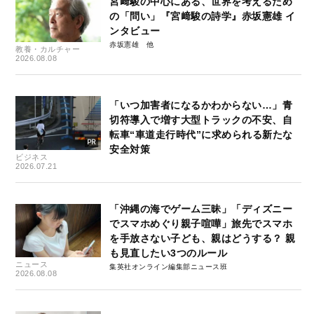
宮﨑駿の中心にある、世界を考えるため
の「問い」『宮﨑駿の詩学』赤坂憲雄 イ
ンタビュー
赤坂憲雄
教養・カルチャー
2026.08.08
「いつ加害者になるかわからない…」青
切符導入で増す大型トラックの不安、自
転車“車道走行時代”に求められる新たな
安全対策
ビジネス
2026.07.21
「沖縄の海でゲーム三昧」「ディズニー
でスマホめぐり親子喧嘩」旅先でスマホ
を手放さない子ども、親はどうする？ 親
も見直したい3つのルール
ニュース
集英社オンライン編集部ニュース班
2026.08.08