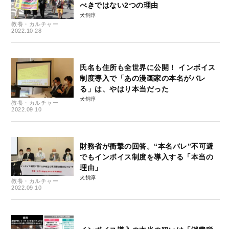
べきではない2つの理由
犬飼淳
教養・カルチャー
2022.10.28
氏名も住所も全世界に公開！ インボイス
制度導入で「あの漫画家の本名がバレ
る」は、やはり本当だった
犬飼淳
教養・カルチャー
2022.09.10
財務省が衝撃の回答。“本名バレ”不可避
でもインボイス制度を導入する「本当の
理由」
犬飼淳
教養・カルチャー
2022.09.10