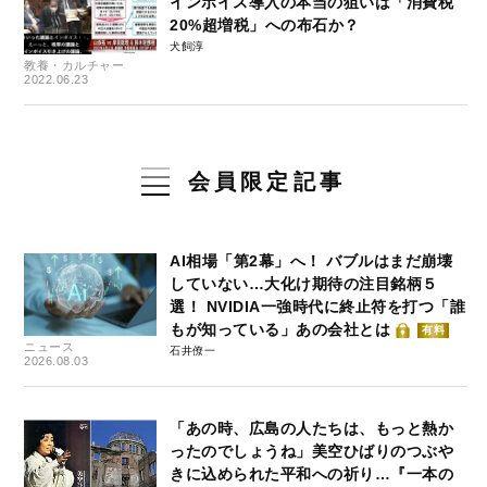
インボイス導入の本当の狙いは「消費税
20%超増税」への布石か？
犬飼淳
教養・カルチャー
2022.06.23
会員限定記事
AI相場「第2幕」へ！ バブルはまだ崩壊
していない…大化け期待の注目銘柄５
選！ NVIDIA一強時代に終止符を打つ「誰
もが知っている」あの会社とは
有料
ニュース
石井僚一
2026.08.03
「あの時、広島の人たちは、もっと熱か
ったのでしょうね」美空ひばりのつぶや
きに込められた平和への祈り…『一本の