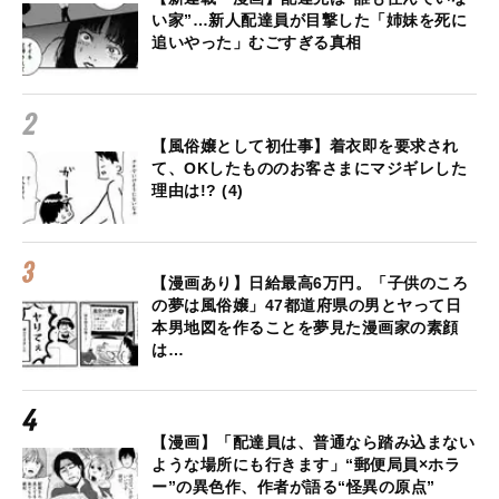
い家”…新人配達員が目撃した「姉妹を死に
追いやった」むごすぎる真相
【風俗嬢として初仕事】着衣即を要求され
て、OKしたもののお客さまにマジギレした
理由は!? (4)
【漫画あり】日給最高6万円。「子供のころ
の夢は風俗嬢」47都道府県の男とヤって日
本男地図を作ることを夢見た漫画家の素顔
は…
【漫画】「配達員は、普通なら踏み込まない
ような場所にも行きます」“郵便局員×ホラ
ー”の異色作、作者が語る“怪異の原点”