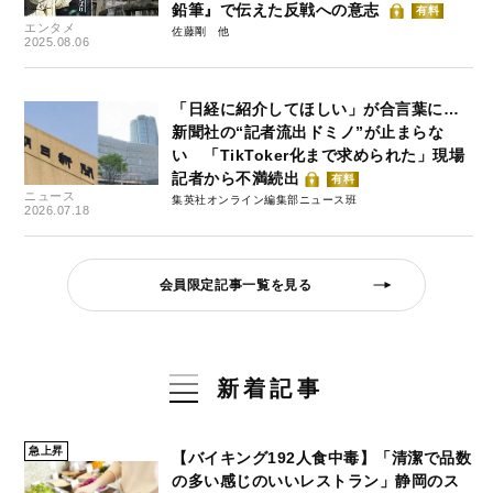
鉛筆』で伝えた反戦への意志
有料
エンタメ
佐藤剛
2025.08.06
「日経に紹介してほしい」が合言葉に…
新聞社の“記者流出ドミノ”が止まらな
い 「TikToker化まで求められた」現場
記者から不満続出
有料
ニュース
集英社オンライン編集部ニュース班
2026.07.18
会員限定記事一覧を見る
新着記事
急上昇
【バイキング192人食中毒】「清潔で品数
の多い感じのいいレストラン」静岡のス