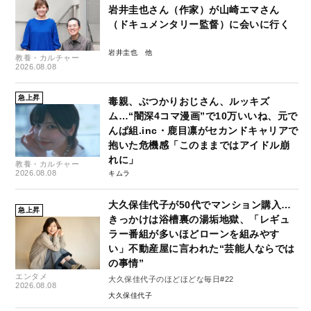
岩井圭也さん（作家）が山崎エマさん
（ドキュメンタリー監督）に会いに行く
岩井圭也
教養・カルチャー
2026.08.08
急上昇
毒親、ぶつかりおじさん、ルッキズ
ム…“闇深4コマ漫画”で10万いいね、元で
んぱ組.inc・鹿目凛がセカンドキャリアで
抱いた危機感「このままではアイドル崩
れに」
教養・カルチャー
2026.08.08
キムラ
大久保佳代子が50代でマンション購入…
急上昇
きっかけは浴槽裏の湯垢地獄、「レギュ
ラー番組が多いほどローンを組みやす
い」不動産屋に言われた“芸能人ならでは
の事情”
エンタメ
大久保佳代子のほどほどな毎日#22
2026.08.08
大久保佳代子