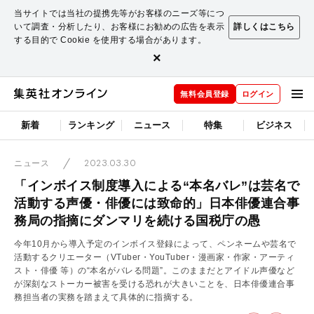
当サイトでは当社の提携先等がお客様のニーズ等につ
いて調査・分析したり、お客様にお勧めの広告を表示
詳しくはこちら
する目的で Cookie を使用する場合があります。
×
無料会員登録
ログイン
新着
ランキング
ニュース
特集
ビジネス
2023.03.30
ニュース
「インボイス制度導入による“本名バレ”は芸名で
活動する声優・俳優には致命的」日本俳優連合事
務局の指摘にダンマリを続ける国税庁の愚
今年10月から導入予定のインボイス登録によって、ペンネームや芸名で
活動するクリエーター（VTuber・YouTuber・漫画家・作家・アーティ
スト・俳優 等）の“本名がバレる問題”。このままだとアイドル声優など
が深刻なストーカー被害を受ける恐れが大きいことを、日本俳優連合事
務担当者の実務を踏まえて具体的に指摘する。