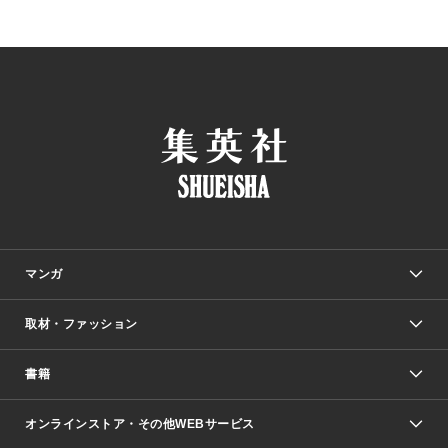
マンガ
取材・ファッション
少年マンガ
週刊少年ジャンプ
書籍
ファッション・美容
青年マンガ
ジャンプSQ.
Seventeen
週刊ヤングジャンプ
オンラインストア・その他WEBサービス
文芸・文庫・総合
芸能・情報・スポーツ
少女マンガ
Vジャンプ