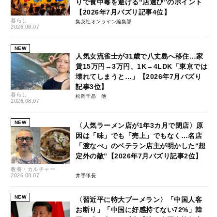
りで食中毒を避ける“店選び”のポイント
【2026年7月バズり記事4位】
暮らし
集英社オンライン編集部
2026.08.07
NEW
人気女流雀士が31歳で八丈島へ移住…家
賃15万円→3万円、1K→4LDK「東京では
壊れてしまうと…」【2026年7月バズり
記事3位】
暮らし
松岡千晶
2026.08.07
NEW
〈人気ラーメン店が1年3カ月で閉店〉原
因は「味」でも「売上」でもなく…名店
「渡なべ」のベテラン店主が明かした“想
定外の敵”【2026年7月バズり記事2位】
教養・カルチャー
2026.08.07
井手隊長
NEW
〈習近平に特大ブーメラン〉「中国人客
お断り」「中国に好感持てない72%」韓