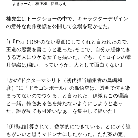
よきゅーん、桂正和、伊織もえ
桂先生はトークショーの中で、キャラクターデザイン
の意外な創作秘話を公開して会場を驚かせた。
｢(『I"s』は)SFのない漫画にしてくれと言われたので、
王道の恋愛を書こうと思った｡そこで、自分が想像でき
うる万人にウケる女子を描いた。でも、 (ヒロインの葦
月伊織は)嫌い。っていうか、人として面白くない｣
｢かの“ドクターマシリト（初代担当編集者の鳥嶋和
彦）"に『ドラゴンボール』の孫悟空は、透明で何も染
まってないのでウケる、と言われた。伊織もこの理論
と一緒。特色ある色を持たないようにしようと思っ
た。誰が見ても可愛いなぁ、を集中して描いた｣
｢伊織は計算されて、数学的にできている。とにかく誰
もがいいと思うマドンナにしたかった。ただ案の定、