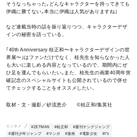
そうなっちゃった｡どんなキャラクターを持ってきても
伊織に勝てない｡本当に伊織は人気がありますね｣
など連載当時の話を振り返りつつ、キャラクターデザ
インの秘密を語っている。
｢40th Anniversary 桂正和〜キャラクターデザインの世
界展〜｣はファンだけでなく、桂先生を知らなかった人
も大いに楽しめる内容となっているので、期間内にぜ
ひ足を運んでもらいたい｡また、桂先生の画業40周年突
破記念のスペシャルサイトも公開されているので併せ
てチェックすることをオススメしたい。
取材・文・撮影／砂流恵介 ©桂正和/集英社
エンタメ
#ZETMAN
#桂正和
#週刊ヤングジャンプ
#週刊少年ジャンプ
#マンガ
#漫画
#電影少女
#I"s