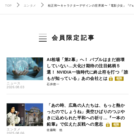
TOP
エンタメ
桂正和〜キャラクターデザインの世界展〜『電影少女』『I"s』『
会員限定記事
AI相場「第2幕」へ！ バブルはまだ崩壊
していない…大化け期待の注目銘柄５
選！ NVIDIA一強時代に終止符を打つ「誰
もが知っている」あの会社とは
有料
ニュース
石井僚一
2026.08.03
「あの時、広島の人たちは、もっと熱か
ったのでしょうね」美空ひばりのつぶや
きに込められた平和への祈り…『一本の
鉛筆』で伝えた反戦への意志
有料
エンタメ
佐藤剛
2025.08.06