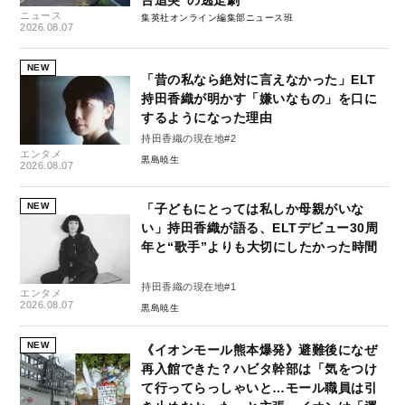
台追突”の逃走劇
ニュース
集英社オンライン編集部ニュース班
2026.08.07
NEW
「昔の私なら絶対に言えなかった」ELT
持田香織が明かす「嫌いなもの」を口に
するようになった理由
持田香織の現在地#2
エンタメ
黒島暁生
2026.08.07
NEW
「子どもにとっては私しか母親がいな
い」持田香織が語る、ELTデビュー30周
年と“歌手”よりも大切にしたかった時間
持田香織の現在地#1
エンタメ
2026.08.07
黒島暁生
NEW
《イオンモール熊本爆発》避難後になぜ
再入館できた？ハビタ幹部は「気をつけ
て行ってらっしゃいと…モール職員は引