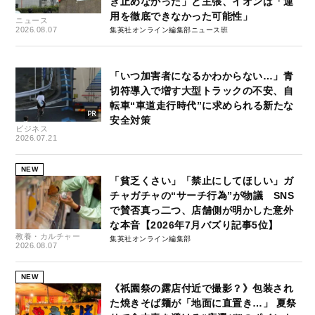
き止めなかった」と主張、イオンは「運
用を徹底できなかった可能性」
ニュース
2026.08.07
集英社オンライン編集部ニュース班
「いつ加害者になるかわからない…」青
切符導入で増す大型トラックの不安、自
転車“車道走行時代”に求められる新たな
安全対策
ビジネス
2026.07.21
NEW
「貧乏くさい」「禁止にしてほしい」ガ
チャガチャの“サーチ行為”が物議 SNS
で賛否真っ二つ、店舗側が明かした意外
な本音【2026年7月バズり記事5位】
教養・カルチャー
集英社オンライン編集部
2026.08.07
NEW
《祇園祭の露店付近で撮影？》包装され
た焼きそば麺が「地面に直置き…」 夏祭