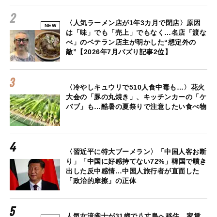
〈人気ラーメン店が1年3カ月で閉店〉原因
NEW
は「味」でも「売上」でもなく…名店「渡な
べ」のベテラン店主が明かした“想定外の
敵”【2026年7月バズり記事2位】
〈冷やしキュウリで510人食中毒も…〉花火
大会の「豚の丸焼き」、キッチンカーの「ケ
バブ」も…酷暑の夏祭りで注意したい食べ物
〈習近平に特大ブーメラン〉「中国人客お断
り」「中国に好感持てない72%」韓国で噴き
出した反中感情…中国人旅行者が直面した
「政治的摩擦」の正体
人気女流雀士が31歳で八丈島へ移住…家賃