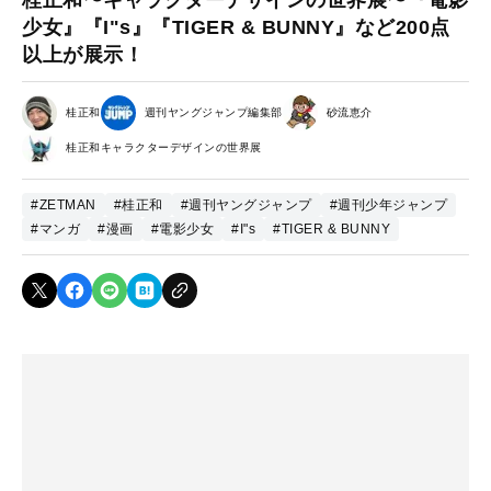
少女』『I"s』『TIGER & BUNNY』など200点
以上が展示！
桂正和
週刊ヤングジャンプ編集部
砂流恵介
桂正和キャラクターデザインの世界展
#ZETMAN
#桂正和
#週刊ヤングジャンプ
#週刊少年ジャンプ
#マンガ
#漫画
#電影少女
#I"s
#TIGER & BUNNY