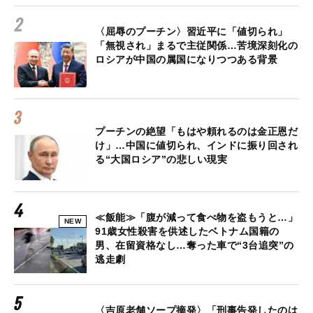
〈屈辱のプーチン〉習近平に「値切られ」
「無視され」まるで主従関係…苦境深刻化の
ロシアが中国の属国になりつつある背景
プーチンの絶望「もはや頼れるのは金正恩だ
け」…中国に値切られ、インドに振り回され
る“大国ロシア”の悲しい現実
≪飯能≫「腹が減って食べ物を盗もうと…」
NEW
91歳女性殺害を供述したベトナム国籍の
男、在留資格なし…奪った車で“3台追突”の
逃走劇
〈吉原老舗ソープ摘発〉「刑事告発したのは