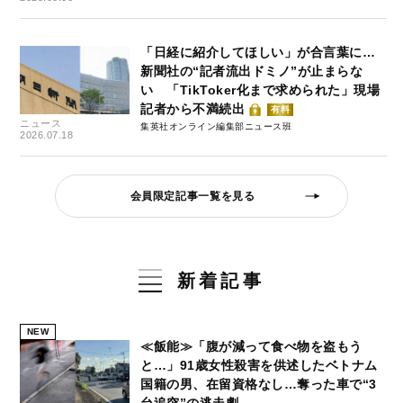
「日経に紹介してほしい」が合言葉に…
新聞社の“記者流出ドミノ”が止まらな
い 「TikToker化まで求められた」現場
記者から不満続出
有料
ニュース
集英社オンライン編集部ニュース班
2026.07.18
会員限定記事一覧を見る
新着記事
NEW
≪飯能≫「腹が減って食べ物を盗もう
と…」91歳女性殺害を供述したベトナム
国籍の男、在留資格なし…奪った車で“3