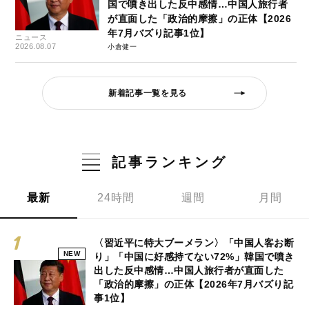
国で噴き出した反中感情…中国人旅行者
が直面した「政治的摩擦」の正体【2026
年7月バズり記事1位】
ニュース
2026.08.07
小倉健一
新着記事一覧を見る
記事ランキング
最新
24時間
週間
月間
〈習近平に特大ブーメラン〉「中国人客お断
NEW
り」「中国に好感持てない72%」韓国で噴き
出した反中感情…中国人旅行者が直面した
「政治的摩擦」の正体【2026年7月バズり記
事1位】