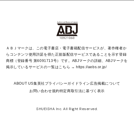
non-no Web
ヤングジャンプ定期購読デジタル
すばる
Myojo
オンラインストア
りぼん
学芸・ノンフィクション・新書
最強ジャンプ
女性マンガ
@BAILA
ヤンジャン＋
小説すばる
週プレNEWS
マーガレット
集英社OTOコンテンツ
集英社 学芸編集部
少年ジャンプ＋
その他WEBサービス
クッキー
ライトノベル・ノベライズ
MAQUIA ONLINE
となりのヤングジャンプ
集英社 文芸ステーション
週プレ グラジャパ！
別冊マーガレット
SHUEISHA MANGA-ART HERITAGE
集英社 ビジネス書
ゼブラック
ココハナ
SHUEISHA ADNAVI
SPUR.JP
集英社Webマガジン Cobalt
グランドジャンプ
web 集英社文庫
キッズ
web Sportiva
マンガMee
ジャンプキャラクターズストア
集英社新書
ジャンプルーキー！
月刊オフィスユー
ＡＢＪマークは、この電子書店・電子書籍配信サービスが、著作権者か
EDITOR'S LAB
LEE
集英社オレンジ文庫
ウルトラジャンプ
青春と読書
パラスポ＋！
らコンテンツ使用許諾を得た正規版配信サービスであることを示す登録
集英社みらい文庫
リマコミ＋
HAPPY PLUS STORE
集英社新書プラス
ジャンプTOON
商標（登録番号 第6091713号）です。ABJマークの詳細、ABJマークを
Marisol
シフォン文庫
アジア人物史
S-KIDS.LAND
マンガMeets
掲示しているサービスの一覧はこちら →
https://aebs.or.jp/
shueisha vox
よみタイ
S-MANGA
Web éclat
ダッシュエックス文庫
LEEマルシェ
kotoba
集英社ジャンプリミックス
ABOUT US
集英社プライバシーガイドライン
広告掲載について
T JAPAN:The New York Times Style Magazine
JUMP j BOOKS
お問い合わせ
規約
特定商取引法に基づく表示
SHOP Marisol
e!集英社
集英社コミック文庫
集英社女性誌ポータル
éclat premium
imidas
MEN'S NON-NO WEB
SHUEISHA Inc. All Right Reserved.
mirabella
UOMO
mirabella homme