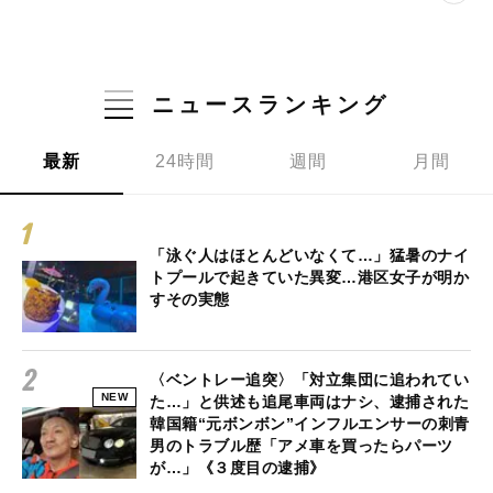
ニュースランキング
最新
24時間
週間
月間
「泳ぐ人はほとんどいなくて…」猛暑のナイ
トプールで起きていた異変…港区女子が明か
すその実態
〈ベントレー追突〉「対立集団に追われてい
NEW
た…」と供述も追尾車両はナシ、逮捕された
韓国籍“元ボンボン”インフルエンサーの刺青
男のトラブル歴「アメ車を買ったらパーツ
が…」《３度目の逮捕》