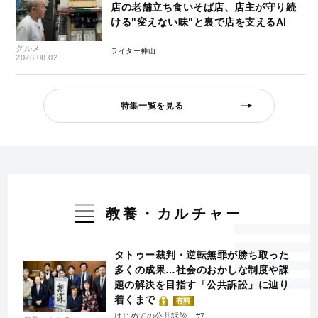
店の老舗立ち食いそば店、店主が守り続
ける"変えない味"と裏で店を支えるAI
グルメ
ライター神山
2026.08.02
特集一覧を見る
教養・カルチャー
タトゥー裁判・逆転無罪が勝ち取った
多くの成果…社会のおかしな制度や課
題の解決を目指す「公共訴訟」に辿り
着くまで
有料
はじめての公共訴訟 #7