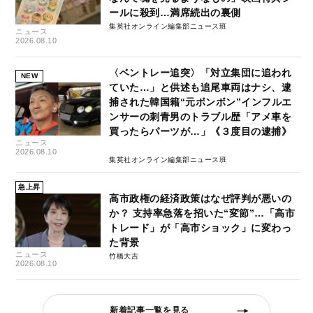
ールに殺到…満席続出の裏側
集英社オンライン編集部ニュース班
ニュース
2026.08.10
〈ベントレー追突〉「対立集団に追われ
NEW
ていた…」と供述も追尾車両はナシ、逮
捕された韓国籍“元ボンボン”インフルエ
ンサーの刺青男のトラブル歴「アメ車を
買ったらパーツが…」《３度目の逮捕》
ニュース
2026.08.10
集英社オンライン編集部ニュース班
急上昇
高市政権の経済政策はなぜ評判が悪いの
か？ 支持率急落を招いた“変節”…「高市
トレード」が「高市ショック」に変わっ
た背景
ニュース
竹橋大吉
2026.08.10
新着記事一覧を見る