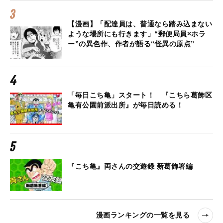
【漫画】「配達員は、普通なら踏み込まない
ような場所にも行きます」“郵便局員×ホラ
ー”の異色作、作者が語る“怪異の原点”
「毎日こち亀」スタート！ 『こちら葛飾区
亀有公園前派出所』が毎日読める！
『こち亀』両さんの交遊録 新葛飾署編
漫画ランキングの一覧を見る