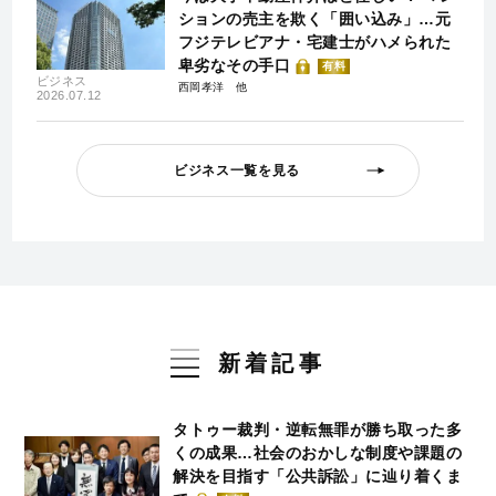
ションの売主を欺く「囲い込み」…元
フジテレビアナ・宅建士がハメられた
卑劣なその手口
有料
ビジネス
西岡孝洋
2026.07.12
ビジネス一覧を見る
新着記事
タトゥー裁判・逆転無罪が勝ち取った多
くの成果…社会のおかしな制度や課題の
解決を目指す「公共訴訟」に辿り着くま