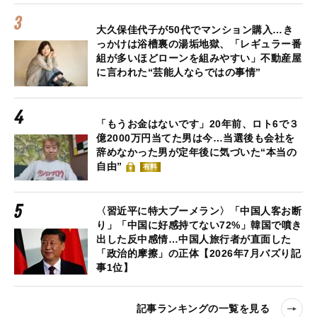
大久保佳代子が50代でマンション購入…き
っかけは浴槽裏の湯垢地獄、「レギュラー番
組が多いほどローンを組みやすい」不動産屋
に言われた“芸能人ならではの事情”
「もうお金はないです」20年前、ロト6で３
億2000万円当てた男は今…当選後も会社を
辞めなかった男が定年後に気づいた“本当の
自由”
有料
〈習近平に特大ブーメラン〉「中国人客お断
り」「中国に好感持てない72%」韓国で噴き
出した反中感情…中国人旅行者が直面した
「政治的摩擦」の正体【2026年7月バズり記
事1位】
記事ランキングの一覧を見る