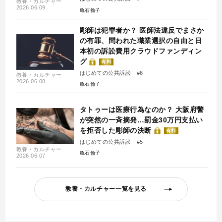
教養・カルチャー
2026.06.09
亀石倫子
彫師は犯罪者か？ 医師法違反でまさか
の有罪、問われた職業選択の自由と日
本初の訴訟費用クラウドファンディン
グ
有料
はじめての公共訴訟 #6
教養・カルチャー
2026.06.08
亀石倫子
タトゥーは医療行為なのか？ 大阪府警
が突然の一斉摘発…罰金30万円支払い
を拒否した彫師の決断
有料
はじめての公共訴訟 #5
教養・カルチャー
亀石倫子
2026.06.07
教養・カルチャー一覧を見る