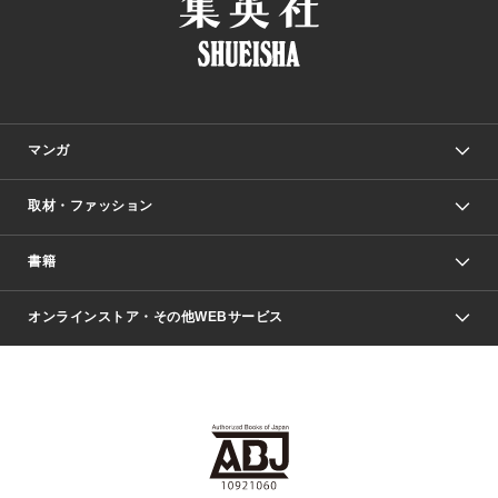
マンガ
取材・ファッション
少年マンガ
週刊少年ジャンプ
書籍
ファッション・美容
青年マンガ
ジャンプSQ.
Seventeen
週刊ヤングジャンプ
オンラインストア・その他WEBサービス
文芸・文庫・総合
芸能・情報・スポーツ
少女マンガ
Vジャンプ
non-no Web
ヤングジャンプ定期購読デジタル
すばる
Myojo
オンラインストア
りぼん
学芸・ノンフィクション・新書
最強ジャンプ
女性マンガ
@BAILA
ヤンジャン＋
小説すばる
週プレNEWS
マーガレット
集英社OTOコンテンツ
集英社 学芸編集部
少年ジャンプ＋
その他WEBサービス
クッキー
ライトノベル・ノベライズ
MAQUIA ONLINE
となりのヤングジャンプ
集英社 文芸ステーション
週プレ グラジャパ！
別冊マーガレット
SHUEISHA MANGA-ART HERITAGE
集英社 ビジネス書
ゼブラック
ココハナ
SHUEISHA ADNAVI
SPUR.JP
集英社Webマガジン Cobalt
グランドジャンプ
web 集英社文庫