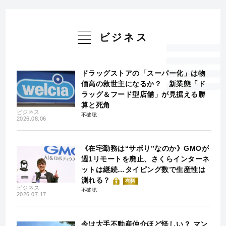
ビジネス
ドラッグストアの「スーパー化」は物
価高の救世主になるか？ 新業態「ド
ラッグ＆フード型店舗」が見据える勝
算と死角
ビジネス
不破聡
2026.08.06
《在宅勤務は“サボり”なのか》GMOが
週1リモートを廃止、さくらインターネ
ットは継続…タイピング数で生産性は
測れる？
有料
ビジネス
不破聡
2026.07.17
今は大手不動産仲介ほど怪しい？ マン