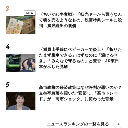
NEW
〈ちいかわ争奪戦〉「転売ヤーから買うなん
て魂を売るようなもの」映画特典シールに殺
到…満席続出の裏側
〈満員山手線にベビーカーで炎上〉「折りた
たまず乗車できる」はずなのに「避けるべ
き」「みんなで守るもの」と賛否…JR東日
本が示した見解
高市政権の経済政策はなぜ評判が悪いのか？
支持率急落を招いた“変節”…「高市トレー
ド」が「高市ショック」に変わった背景
ニュースランキングの一覧を見る