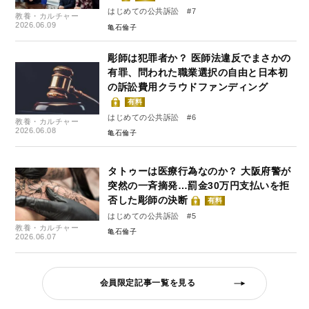
はじめての公共訴訟 #7
教養・カルチャー
2026.06.09
亀石倫子
彫師は犯罪者か？ 医師法違反でまさかの
有罪、問われた職業選択の自由と日本初
の訴訟費用クラウドファンディング
有料
はじめての公共訴訟 #6
教養・カルチャー
2026.06.08
亀石倫子
タトゥーは医療行為なのか？ 大阪府警が
突然の一斉摘発…罰金30万円支払いを拒
否した彫師の決断
有料
はじめての公共訴訟 #5
教養・カルチャー
亀石倫子
2026.06.07
会員限定記事一覧を見る