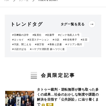
TOP
タグ一覧
TIGER & BUNNY
トレンドタグ
タグ一覧を見る
#宮﨑駿の詩学
#集英社
#佐藤雫
#ピンク地底人３号
#エッセイ
#文芸ステーション
#小説
#本谷有希子
#文芸
#汽笛、聞こえる
#俵万智
#青春と読書
#ドリアン助川
#小説すばる
#ハヤブサ消防団 森へつづく道
会員限定記事
タトゥー裁判・逆転無罪が勝ち取った多
くの成果…社会のおかしな制度や課題の
解決を目指す「公共訴訟」に辿り着くま
で
有料