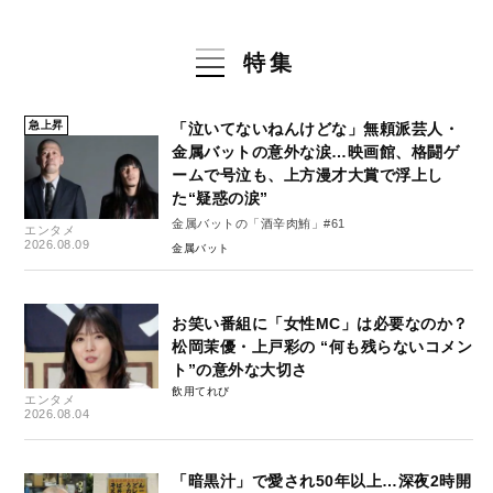
特集
急上昇
「泣いてないねんけどな」無頼派芸人・
金属バットの意外な涙…映画館、格闘ゲ
ームで号泣も、上方漫才大賞で浮上し
た“疑惑の涙”
金属バットの「酒辛肉鮪」#61
エンタメ
2026.08.09
金属バット
お笑い番組に「女性MC」は必要なのか？
松岡茉優・上戸彩の “何も残らないコメン
ト”の意外な大切さ
飲用てれび
エンタメ
2026.08.04
「暗黒汁」で愛され50年以上…深夜2時開