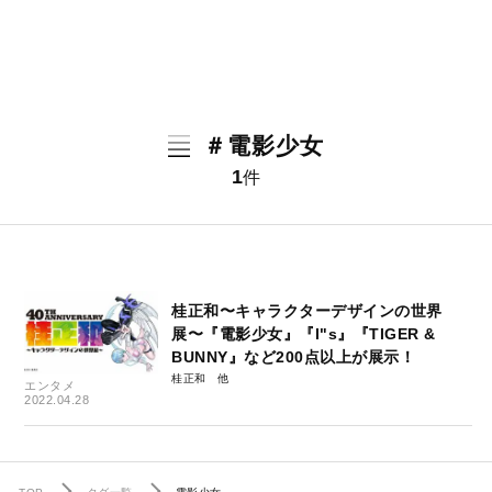
＃電影少女
1
件
桂正和〜キャラクターデザインの世界
展〜『電影少女』『I"s』『TIGER &
BUNNY』など200点以上が展示！
桂正和
エンタメ
2022.04.28