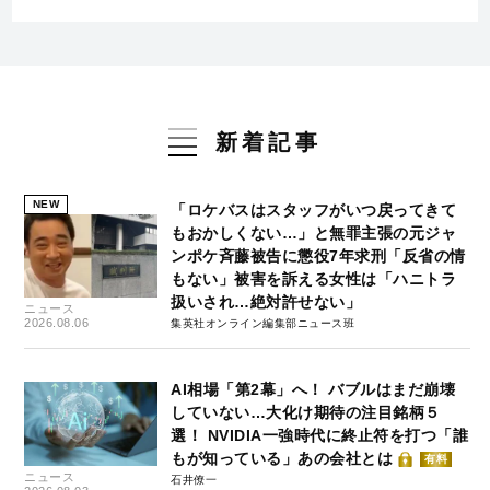
新着記事
NEW
「ロケバスはスタッフがいつ戻ってきて
もおかしくない…」と無罪主張の元ジャ
ンポケ斉藤被告に懲役7年求刑「反省の情
もない」被害を訴える女性は「ハニトラ
扱いされ…絶対許せない」
ニュース
2026.08.06
集英社オンライン編集部ニュース班
AI相場「第2幕」へ！ バブルはまだ崩壊
していない…大化け期待の注目銘柄５
選！ NVIDIA一強時代に終止符を打つ「誰
もが知っている」あの会社とは
有料
ニュース
石井僚一