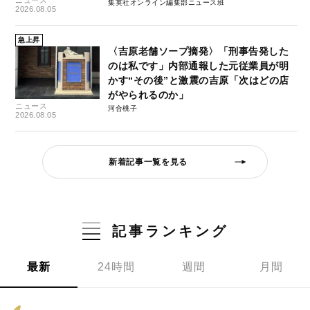
集英社オンライン編集部ニュース班
2026.08.05
急上昇
〈吉原老舗ソープ摘発〉「刑事告発した
のは私です」内部通報した元従業員が明
かす“その後”と激震の吉原「次はどの店
がやられるのか」
ニュース
河合桃子
2026.08.05
新着記事一覧を見る
記事ランキング
最新
24時間
週間
月間