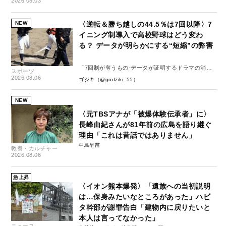
2026.08.03
NEW
〈逆転＆勝ち越しの44.5％は7回以降〉7
イニング制導入で高校野球はどう変わ
る？ データが明らかにする“短縮”の弊害
「7回制が奪うもの-データが証明するドラマの消
スポーツ
失-」
2026.08.06
ゴジキ（@godziki_55）
NEW
〈元TBSアナが「被爆体験伝承者」に〉
長峰由紀さんが81年前の広島を語り継ぐ
理由「これは昔話ではありません」
中島早苗
教養・カルチャー
2026.08.06
急上昇
〈イオン熊本爆発〉「遺族への当初説明
は…保身みたいなところがあった」ハビ
タ幹部が謝罪告白「建物内に戻りたいと
本人は言ってなかった」
ニュース