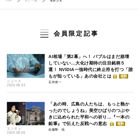
TOP
タグ一覧
電影少女
会員限定記事
AI相場「第2幕」へ！ バブルはまだ崩壊
していない…大化け期待の注目銘柄５
選！ NVIDIA一強時代に終止符を打つ「誰
もが知っている」あの会社とは
有料
ニュース
石井僚一
2026.08.03
「あの時、広島の人たちは、もっと熱か
ったのでしょうね」美空ひばりのつぶや
きに込められた平和への祈り…『一本の
鉛筆』で伝えた反戦への意志
有料
エンタメ
佐藤剛
2025.08.06