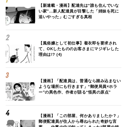
【新連載・漫画】配達先は“誰も住んでいな
い家”…新人配達員が目撃した「姉妹を死に
追いやった」むごすぎる真相
【風俗嬢として初仕事】着衣即を要求され
て、OKしたもののお客さまにマジギレした
理由は!? (4)
【漫画】「配達員は、普通なら踏み込まない
ような場所にも行きます」“郵便局員×ホラ
ー”の異色作、作者が語る“怪異の原点”
【漫画】「この部屋、何かありましたか？」
郵便配達員が住人から尋ねられた奇妙な言