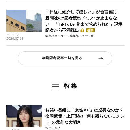
「日経に紹介してほしい」が合言葉に…
新聞社の“記者流出ドミノ”が止まらな
い 「TikToker化まで求められた」現場
記者から不満続出
有料
ニュース
集英社オンライン編集部ニュース班
2026.07.18
会員限定記事一覧を見る
特集
お笑い番組に「女性MC」は必要なのか？
松岡茉優・上戸彩の “何も残らないコメン
ト”の意外な大切さ
飲用てれび
エンタメ