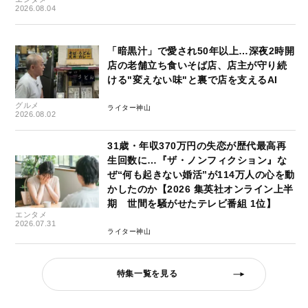
2026.08.04
「暗黒汁」で愛され50年以上…深夜2時開
店の老舗立ち食いそば店、店主が守り続
ける"変えない味"と裏で店を支えるAI
グルメ
ライター神山
2026.08.02
31歳・年収370万円の失恋が歴代最高再
生回数に…『ザ・ノンフィクション』な
ぜ“何も起きない婚活”が114万人の心を動
かしたのか【2026 集英社オンライン上半
期 世間を騒がせたテレビ番組 1位】
エンタメ
2026.07.31
ライター神山
特集一覧を見る