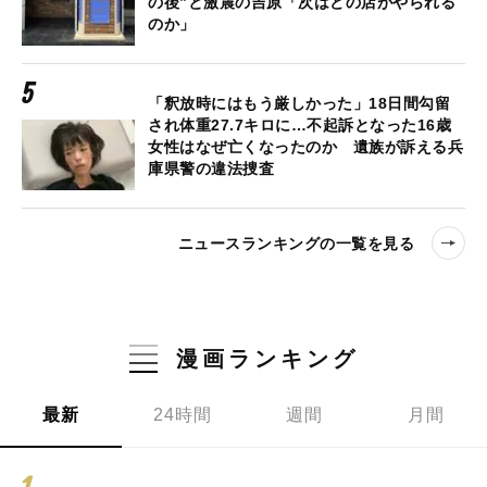
の後”と激震の吉原「次はどの店がやられる
のか」
「釈放時にはもう厳しかった」18日間勾留
され体重27.7キロに…不起訴となった16歳
女性はなぜ亡くなったのか 遺族が訴える兵
庫県警の違法捜査
ニュースランキングの一覧を見る
漫画ランキング
最新
24時間
週間
月間