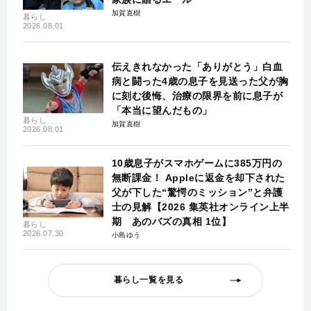
加賀直樹
暮らし
2026.08.01
伝えきれなかった「ありがとう」白血
病と闘った4歳の息子を見送った父が胸
に刻む後悔、治療の限界を前に息子が
「本当に望んだもの」
暮らし
加賀直樹
2026.08.01
10歳息子がスマホゲームに385万円の
無断課金！ Appleに返金を却下された
父が下した“驚愕のミッション”と弁護
士の見解【2026 集英社オンライン上半
期 あのバズの真相 1位】
暮らし
2026.07.30
小島ゆう
暮らし一覧を見る