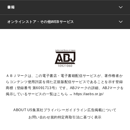
週刊少年ジャンプ
書籍
ファッション・美容
青年マンガ
ジャンプSQ.
Seventeen
週刊ヤングジャンプ
オンラインストア・その他WEBサービス
文芸・文庫・総合
芸能・情報・スポーツ
少女マンガ
Vジャンプ
non-no Web
ヤングジャンプ定期購読デジタル
すばる
Myojo
オンラインストア
りぼん
学芸・ノンフィクション・新書
最強ジャンプ
女性マンガ
@BAILA
ヤンジャン＋
小説すばる
週プレNEWS
マーガレット
集英社OTOコンテンツ
集英社 学芸編集部
少年ジャンプ＋
その他WEBサービス
クッキー
ライトノベル・ノベライズ
MAQUIA ONLINE
となりのヤングジャンプ
集英社 文芸ステーション
週プレ グラジャパ！
別冊マーガレット
SHUEISHA MANGA-ART HERITAGE
集英社 ビジネス書
ゼブラック
ココハナ
SHUEISHA ADNAVI
SPUR.JP
集英社Webマガジン Cobalt
グランドジャンプ
web 集英社文庫
キッズ
web Sportiva
マンガMee
ジャンプキャラクターズストア
集英社新書
ジャンプルーキー！
月刊オフィスユー
ＡＢＪマークは、この電子書店・電子書籍配信サービスが、著作権者か
EDITOR'S LAB
LEE
集英社オレンジ文庫
ウルトラジャンプ
青春と読書
パラスポ＋！
らコンテンツ使用許諾を得た正規版配信サービスであることを示す登録
集英社みらい文庫
リマコミ＋
HAPPY PLUS STORE
集英社新書プラス
ジャンプTOON
商標（登録番号 第6091713号）です。ABJマークの詳細、ABJマークを
Marisol
シフォン文庫
アジア人物史
S-KIDS.LAND
マンガMeets
掲示しているサービスの一覧はこちら →
https://aebs.or.jp/
shueisha vox
よみタイ
S-MANGA
Web éclat
ダッシュエックス文庫
LEEマルシェ
kotoba
集英社ジャンプリミックス
ABOUT US
集英社プライバシーガイドライン
広告掲載について
T JAPAN:The New York Times Style Magazine
JUMP j BOOKS
お問い合わせ
規約
特定商取引法に基づく表示
SHOP Marisol
e!集英社
集英社コミック文庫
集英社女性誌ポータル
éclat premium
imidas