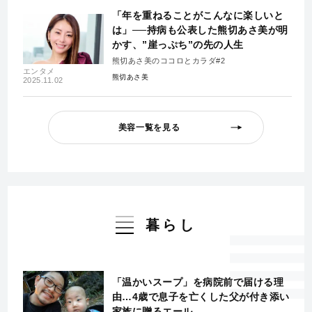
「年を重ねることがこんなに楽しいと
は」──持病も公表した熊切あさ美が明
かす、”崖っぷち”の先の人生
熊切あさ美のココロとカラダ#2
エンタメ
熊切あさ美
2025.11.02
美容一覧を見る
暮らし
「温かいスープ」を病院前で届ける理
由…4歳で息子を亡くした父が付き添い
家族に贈るエール