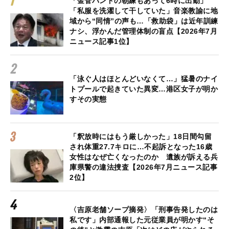
「金管バンドの朝練もあって6時に出勤」
「私服を洗濯して干していた」音楽教諭に地
域から“同情”の声も…「救助袋」は近年訓練
ナシ、浮かんだ管理体制の盲点【2026年7月
ニュース記事1位】
「泳ぐ人はほとんどいなくて…」猛暑のナイ
トプールで起きていた異変…港区女子が明か
すその実態
「釈放時にはもう厳しかった」18日間勾留
され体重27.7キロに…不起訴となった16歳
女性はなぜ亡くなったのか 遺族が訴える兵
庫県警の違法捜査【2026年7月ニュース記事
2位】
〈吉原老舗ソープ摘発〉「刑事告発したのは
私です」内部通報した元従業員が明かす“そ