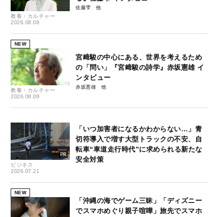
佐藤雫
教養・カルチャー
2026.08.08
NEW
宮﨑駿の中心にある、世界を考えるため
の「問い」『宮﨑駿の詩学』赤坂憲雄 イ
ンタビュー
赤坂憲雄
教養・カルチャー
2026.08.08
「いつ加害者になるかわからない…」青
切符導入で増す大型トラックの不安、自
転車“車道走行時代”に求められる新たな
安全対策
ビジネス
2026.07.21
NEW
「沖縄の海でゲーム三昧」「ディズニー
でスマホめぐり親子喧嘩」旅先でスマホ