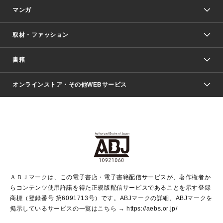
マンガ
取材・ファッション
少年マンガ
週刊少年ジャンプ
書籍
ファッション・美容
青年マンガ
ジャンプSQ.
Seventeen
週刊ヤングジャンプ
オンラインストア・その他WEBサービス
文芸・文庫・総合
芸能・情報・スポーツ
少女マンガ
Vジャンプ
non-no Web
ヤングジャンプ定期購読デジタル
すばる
Myojo
オンラインストア
りぼん
学芸・ノンフィクション・新書
最強ジャンプ
女性マンガ
@BAILA
ヤンジャン＋
小説すばる
週プレNEWS
マーガレット
集英社OTOコンテンツ
集英社 学芸編集部
少年ジャンプ＋
その他WEBサービス
クッキー
ライトノベル・ノベライズ
MAQUIA ONLINE
となりのヤングジャンプ
集英社 文芸ステーション
週プレ グラジャパ！
別冊マーガレット
SHUEISHA MANGA-ART HERITAGE
集英社 ビジネス書
ゼブラック
ココハナ
SHUEISHA ADNAVI
SPUR.JP
集英社Webマガジン Cobalt
グランドジャンプ
web 集英社文庫
キッズ
web Sportiva
マンガMee
ジャンプキャラクターズストア
集英社新書
ジャンプルーキー！
月刊オフィスユー
ＡＢＪマークは、この電子書店・電子書籍配信サービスが、著作権者か
EDITOR'S LAB
LEE
集英社オレンジ文庫
ウルトラジャンプ
青春と読書
パラスポ＋！
らコンテンツ使用許諾を得た正規版配信サービスであることを示す登録
集英社みらい文庫
リマコミ＋
HAPPY PLUS STORE
集英社新書プラス
ジャンプTOON
商標（登録番号 第6091713号）です。ABJマークの詳細、ABJマークを
Marisol
シフォン文庫
アジア人物史
S-KIDS.LAND
マンガMeets
掲示しているサービスの一覧はこちら →
https://aebs.or.jp/
shueisha vox
よみタイ
S-MANGA
Web éclat
ダッシュエックス文庫