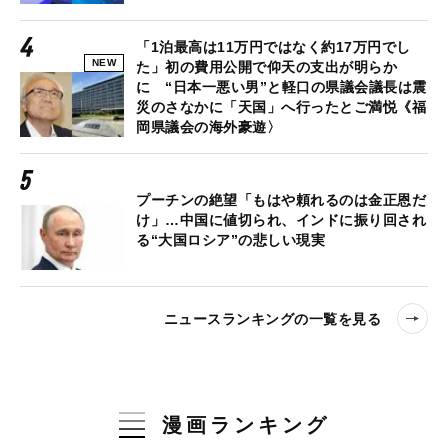
「1泊最高は11万円ではなく約17万円でし
NEW
た」初の費用公開で仰天の支出が明らか
に “日本一悪い男”と軽口の県議会議長は震
災のさなかに「天国」へ行ったとご満悦《福
岡県議会の海外豪遊〉
プーチンの絶望「もはや頼れるのは金正恩だ
け」…中国に値切られ、インドに振り回され
る“大国ロシア”の悲しい現実
ニュースランキングの一覧を見る
漫画ランキング