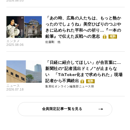
2026.08.03
「あの時、広島の人たちは、もっと熱か
ったのでしょうね」美空ひばりのつぶや
きに込められた平和への祈り…『一本の
鉛筆』で伝えた反戦への意志
有料
エンタメ
佐藤剛
2025.08.06
「日経に紹介してほしい」が合言葉に…
新聞社の“記者流出ドミノ”が止まらな
い 「TikToker化まで求められた」現場
記者から不満続出
有料
ニュース
集英社オンライン編集部ニュース班
2026.07.18
会員限定記事一覧を見る