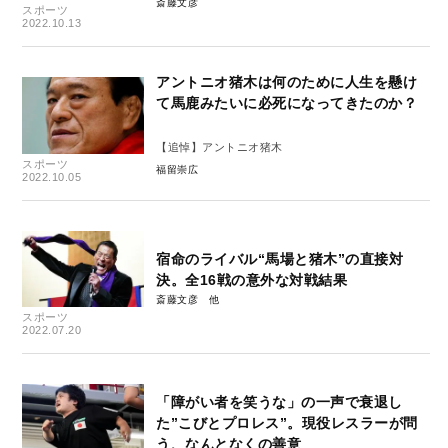
斎藤文彦
スポーツ
2022.10.13
アントニオ猪木は何のために人生を懸け
て馬鹿みたいに必死になってきたのか？
【追悼】アントニオ猪木
スポーツ
福留崇広
2022.10.05
宿命のライバル“馬場と猪木”の直接対
決。全16戦の意外な対戦結果
斎藤文彦
スポーツ
2022.07.20
「障がい者を笑うな」の一声で衰退し
た”こびとプロレス”。現役レスラーが問
う、なんとなくの善意