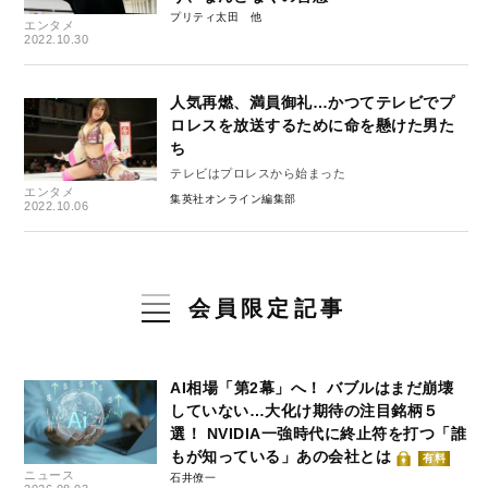
プリティ太田
エンタメ
2022.10.30
人気再燃、満員御礼…かつてテレビでプ
ロレスを放送するために命を懸けた男た
ち
テレビはプロレスから始まった
エンタメ
集英社オンライン編集部
2022.10.06
会員限定記事
AI相場「第2幕」へ！ バブルはまだ崩壊
していない…大化け期待の注目銘柄５
選！ NVIDIA一強時代に終止符を打つ「誰
もが知っている」あの会社とは
有料
ニュース
石井僚一