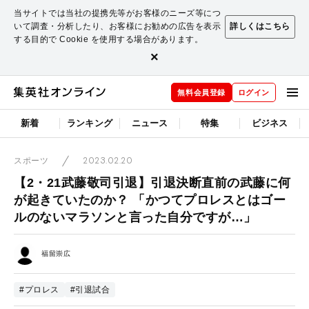
当サイトでは当社の提携先等がお客様のニーズ等につ
いて調査・分析したり、お客様にお勧めの広告を表示
詳しくはこちら
する目的で Cookie を使用する場合があります。
×
無料会員登録
ログイン
新着
ランキング
ニュース
特集
ビジネス
2023.02.20
スポーツ
【2・21武藤敬司引退】引退決断直前の武藤に何
が起きていたのか？ 「かつてプロレスとはゴー
ルのないマラソンと言った自分ですが…」
福留崇広
#プロレス
#引退試合