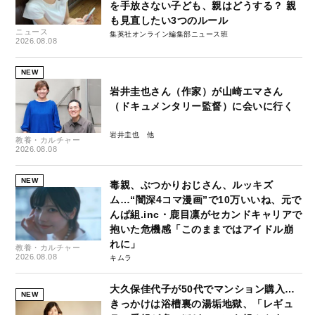
を手放さない子ども、親はどうする？ 親
も見直したい3つのルール
ニュース
集英社オンライン編集部ニュース班
2026.08.08
NEW
岩井圭也さん（作家）が山崎エマさん
（ドキュメンタリー監督）に会いに行く
岩井圭也
教養・カルチャー
2026.08.08
NEW
毒親、ぶつかりおじさん、ルッキズ
ム…“闇深4コマ漫画”で10万いいね、元で
んぱ組.inc・鹿目凛がセカンドキャリアで
抱いた危機感「このままではアイドル崩
れに」
教養・カルチャー
2026.08.08
キムラ
大久保佳代子が50代でマンション購入…
NEW
きっかけは浴槽裏の湯垢地獄、「レギュ