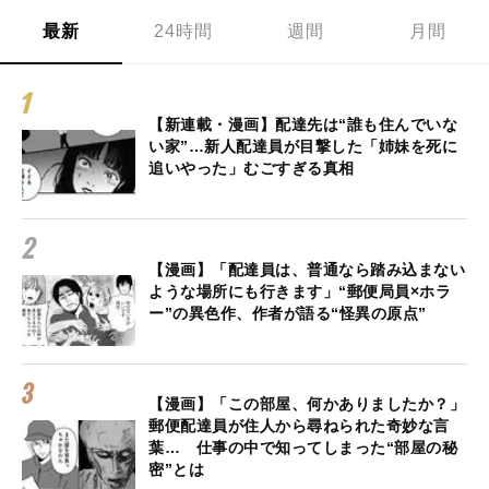
最新
24時間
週間
月間
【新連載・漫画】配達先は“誰も住んでいな
い家”…新人配達員が目撃した「姉妹を死に
追いやった」むごすぎる真相
【漫画】「配達員は、普通なら踏み込まない
ような場所にも行きます」“郵便局員×ホラ
ー”の異色作、作者が語る“怪異の原点”
【漫画】「この部屋、何かありましたか？」
郵便配達員が住人から尋ねられた奇妙な言
葉… 仕事の中で知ってしまった“部屋の秘
密”とは