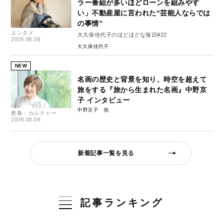
ラー番組が多いほどローンを組みやす
い」不動産屋に言われた“芸能人ならでは
の事情”
エンタメ
大久保佳代子のほどほどな毎日#22
2026.08.08
大久保佳代子
NEW
名画の歴史と背景を知り、時空を超えて
旅をする『旅から生まれた名画』中野京
子 インタビュー
中野京子
教養・カルチャー
2026.08.08
新着記事一覧を見る
記事ランキング