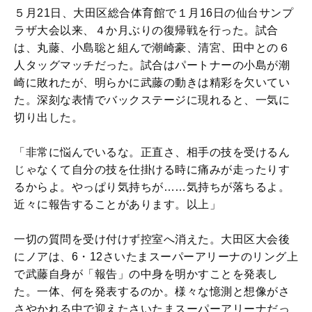
５月21日、大田区総合体育館で１月16日の仙台サンプ
ラザ大会以来、４か月ぶりの復帰戦を行った。試合
は、丸藤、小島聡と組んで潮崎豪、清宮、田中との６
人タッグマッチだった。試合はパートナーの小島が潮
崎に敗れたが、明らかに武藤の動きは精彩を欠いてい
た。深刻な表情でバックステージに現れると、一気に
切り出した。
「非常に悩んでいるな。正直さ、相手の技を受けるん
じゃなくて自分の技を仕掛ける時に痛みが走ったりす
るからよ。やっぱり気持ちが……気持ちが落ちるよ。
近々に報告することがあります。以上」
一切の質問を受け付けず控室へ消えた。大田区大会後
にノアは、6・12さいたまスーパーアリーナのリング上
で武藤自身が「報告」の中身を明かすことを発表し
た。一体、何を発表するのか。様々な憶測と想像がさ
さやかれる中で迎えたさいたまスーパーアリーナだっ