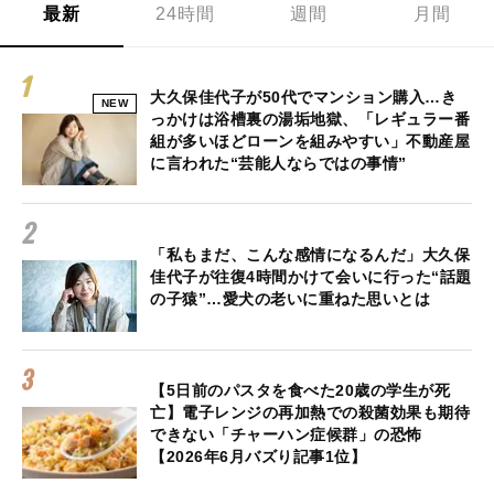
最新
24時間
週間
月間
大久保佳代子が50代でマンション購入…き
NEW
っかけは浴槽裏の湯垢地獄、「レギュラー番
組が多いほどローンを組みやすい」不動産屋
に言われた“芸能人ならではの事情”
「私もまだ、こんな感情になるんだ」大久保
佳代子が往復4時間かけて会いに行った“話題
の子猿”…愛犬の老いに重ねた思いとは
【5日前のパスタを食べた20歳の学生が死
亡】電子レンジの再加熱での殺菌効果も期待
できない「チャーハン症候群」の恐怖
【2026年6月バズり記事1位】