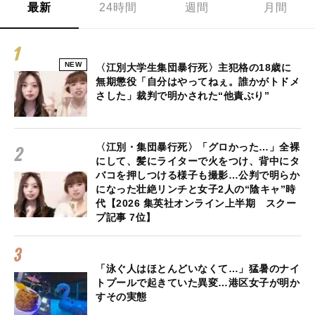
最新
24時間
週間
月間
NEW
〈江別大学生集団暴行死〉主犯格の18歳に
無期懲役「自分はやってねぇ。誰かがトドメ
さした」裁判で明かされた“他責ぶり”
〈江別・集団暴行死〉「グロかった…」全裸
にして、髪にライターで火をつけ、背中にタ
バコを押しつける様子も撮影…公判で明らか
になった壮絶リンチと女子2人の“陰キャ”時
代【2026 集英社オンライン上半期 スクー
プ記事 7位】
「泳ぐ人はほとんどいなくて…」猛暑のナイ
トプールで起きていた異変…港区女子が明か
すその実態