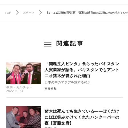
TOP
スポーツ
【2・21武藤敬司引退】引退決断直前の武藤に何が起きてい
関連記事
「闘魂注入ビンタ」食らったパキスタン
人実業家が語る。パキスタンでもアント
ニオ猪木が愛された理由
日本の中のアジアを旅する#13
教養・カルチャー
室橋裕和
2022.10.24
猪木は死んでも生きている――ぼくだけ
にほほ笑みかけてくれたバンクーバーの
夜【斎藤文彦】