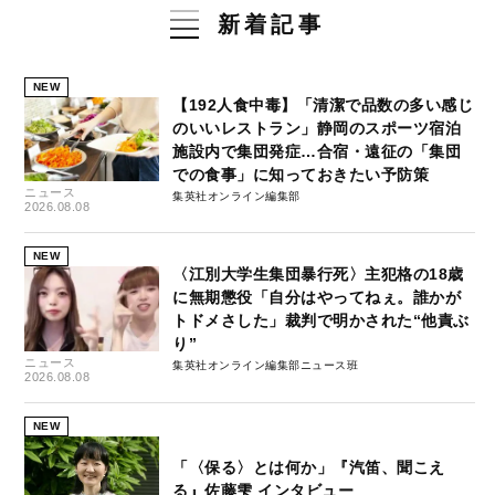
新着記事
NEW
【192人食中毒】「清潔で品数の多い感じ
のいいレストラン」静岡のスポーツ宿泊
施設内で集団発症…合宿・遠征の「集団
での食事」に知っておきたい予防策
ニュース
集英社オンライン編集部
2026.08.08
NEW
〈江別大学生集団暴行死〉主犯格の18歳
に無期懲役「自分はやってねぇ。誰かが
トドメさした」裁判で明かされた“他責ぶ
り”
ニュース
集英社オンライン編集部ニュース班
2026.08.08
NEW
「〈保る〉とは何か」『汽笛、聞こえ
る』佐藤雫 インタビュー