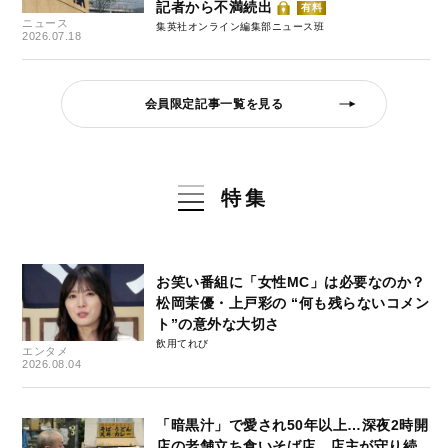
記者から不満続出
有料
ニュース
集英社オンライン編集部ニュース班
2026.07.18
会員限定記事一覧を見る
特集
お笑い番組に「女性MC」は必要なのか？
松岡茉優・上戸彩の “何も残らないコメン
ト”の意外な大切さ
飲用てれび
エンタメ
2026.08.04
「暗黒汁」で愛され50年以上…深夜2時開
店の老舗立ち食いそば店、店主が守り続