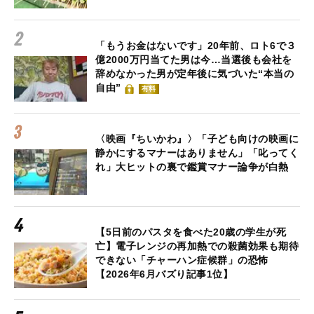
「もうお金はないです」20年前、ロト6で３
億2000万円当てた男は今…当選後も会社を
辞めなかった男が定年後に気づいた“本当の
自由”
有料
〈映画『ちいかわ』〉「子ども向けの映画に
静かにするマナーはありません」「叱ってく
れ」大ヒットの裏で鑑賞マナー論争が白熱
【5日前のパスタを食べた20歳の学生が死
亡】電子レンジの再加熱での殺菌効果も期待
できない「チャーハン症候群」の恐怖
【2026年6月バズり記事1位】