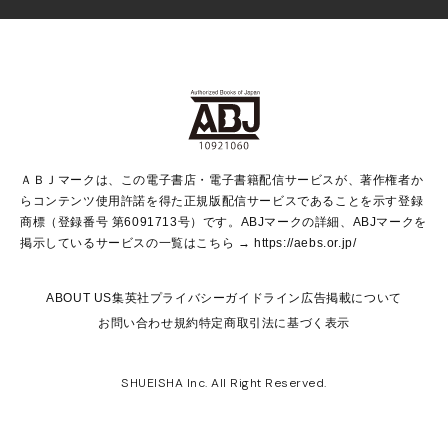
芸能・情報・スポーツ
少女マンガ
Vジャンプ
non-no Web
ヤングジャンプ定期購読デジタル
すばる
Myojo
オンラインストア
りぼん
学芸・ノンフィクション・新書
最強ジャンプ
女性マンガ
@BAILA
ヤンジャン＋
小説すばる
週プレNEWS
マーガレット
集英社OTOコンテンツ
集英社 学芸編集部
少年ジャンプ＋
その他WEBサービス
クッキー
ライトノベル・ノベライズ
MAQUIA ONLINE
となりのヤングジャンプ
集英社 文芸ステーション
週プレ グラジャパ！
別冊マーガレット
SHUEISHA MANGA-ART HERITAGE
集英社 ビジネス書
ゼブラック
ココハナ
SHUEISHA ADNAVI
SPUR.JP
集英社Webマガジン Cobalt
グランドジャンプ
web 集英社文庫
キッズ
web Sportiva
マンガMee
ジャンプキャラクターズストア
集英社新書
ジャンプルーキー！
月刊オフィスユー
ＡＢＪマークは、この電子書店・電子書籍配信サービスが、著作権者か
EDITOR'S LAB
LEE
集英社オレンジ文庫
ウルトラジャンプ
青春と読書
パラスポ＋！
らコンテンツ使用許諾を得た正規版配信サービスであることを示す登録
集英社みらい文庫
リマコミ＋
HAPPY PLUS STORE
集英社新書プラス
ジャンプTOON
商標（登録番号 第6091713号）です。ABJマークの詳細、ABJマークを
Marisol
シフォン文庫
アジア人物史
S-KIDS.LAND
マンガMeets
掲示しているサービスの一覧はこちら →
https://aebs.or.jp/
shueisha vox
よみタイ
S-MANGA
Web éclat
ダッシュエックス文庫
LEEマルシェ
kotoba
集英社ジャンプリミックス
ABOUT US
集英社プライバシーガイドライン
広告掲載について
T JAPAN:The New York Times Style Magazine
JUMP j BOOKS
お問い合わせ
規約
特定商取引法に基づく表示
SHOP Marisol
e!集英社
集英社コミック文庫
集英社女性誌ポータル
éclat premium
imidas
MEN'S NON-NO WEB
SHUEISHA Inc. All Right Reserved.
mirabella
UOMO
mirabella homme