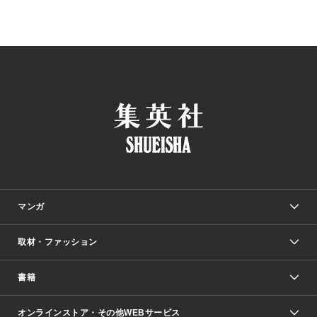
マンガ
取材・ファッション
少年マンガ
週刊少年ジャンプ
書籍
ファッション・美容
青年マンガ
ジャンプSQ.
Seventeen
週刊ヤングジャンプ
オンラインストア・その他WEBサービス
文芸・文庫・総合