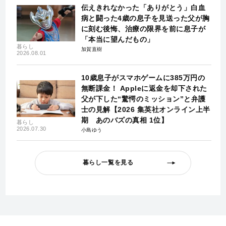
伝えきれなかった「ありがとう」白血
病と闘った4歳の息子を見送った父が胸
に刻む後悔、治療の限界を前に息子が
「本当に望んだもの」
暮らし
加賀直樹
2026.08.01
10歳息子がスマホゲームに385万円の
無断課金！ Appleに返金を却下された
父が下した“驚愕のミッション”と弁護
士の見解【2026 集英社オンライン上半
期 あのバズの真相 1位】
暮らし
2026.07.30
小島ゆう
暮らし一覧を見る