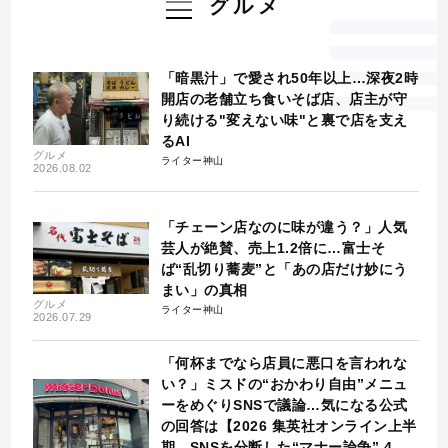
グルメ
「暗黒汁」で愛され50年以上…深夜2時
開店の老舗立ち食いそば店、店主が守
り続ける"変えない味"と裏で店を支え
るAI
グルメ
ライター神山
2026.08.02
「チェーン店なのに味が違う？」人気
芸人が絶賛、売上1.2倍に…富士そ
ば“乱切り蕎麦”と「あの店だけ妙にう
まい」の真相
グルメ
ライター神山
2026.07.29
「何杯までなら店員に悪口を言われな
い？」ミスドの“おかわり自由”メニュ
ーをめぐりSNSで議論…気になる公式
の回答は【2026 集英社オンライン上半
期 SNSを分断した“マナー論争” 4