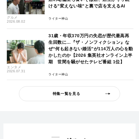
ける"変えない味"と裏で店を支えるAI
グルメ
ライター神山
2026.08.02
31歳・年収370万円の失恋が歴代最高再
生回数に…『ザ・ノンフィクション』な
ぜ“何も起きない婚活”が114万人の心を動
かしたのか【2026 集英社オンライン上半
期 世間を騒がせたテレビ番組 1位】
エンタメ
2026.07.31
ライター神山
特集一覧を見る