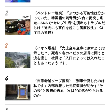
〈ベントレー追突〉「ぶつかる可能性は分か
NEW
っていた」韓国籍の刺青男が7台に衝突し逃
走…SNSで“セレブ生活”を演出もトラブルだ
らけ「過去にも事件を起こし警察沙汰」《3
度目の逮捕》
《イオン爆発》「売上金を金庫に戻すよう指
示した？」死者２名のハビタの店長に問うと
涙を流し…社員は「入口によっては入れたこ
ともあったようです」
〈吉原老舗ソープ摘発〉「刑事告発したのは
私です」内部通報した元従業員が明かす“そ
の後”と激震の吉原「次はどの店がやられる
のか」