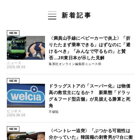
新着記事
NEW
〈満員山手線にベビーカーで炎上〉「折
りたたまず乗車できる」はずなのに「避
けるべき」「みんなで守るもの」と賛
否…JR東日本が示した見解
ニュース
集英社オンライン編集部ニュース班
2026.08.06
NEW
ドラッグストアの「スーパー化」は物価
高の救世主になるか？ 新業態「ドラッ
グ＆フード型店舗」が見据える勝算と死
角
ビジネス
不破聡
2026.08.06
NEW
〈ベントレー追突〉「ぶつかる可能性は
分かっていた」韓国籍の刺青男が7台に衝