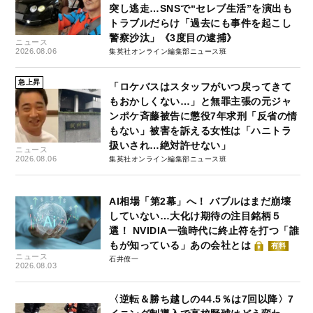
突し逃走…SNSで“セレブ生活”を演出も
トラブルだらけ「過去にも事件を起こし
警察沙汰」《3度目の逮捕》
ニュース
2026.08.06
集英社オンライン編集部ニュース班
急上昇
「ロケバスはスタッフがいつ戻ってきて
もおかしくない…」と無罪主張の元ジャ
ンポケ斉藤被告に懲役7年求刑「反省の情
もない」被害を訴える女性は「ハニトラ
扱いされ…絶対許せない」
ニュース
2026.08.06
集英社オンライン編集部ニュース班
AI相場「第2幕」へ！ バブルはまだ崩壊
していない…大化け期待の注目銘柄５
選！ NVIDIA一強時代に終止符を打つ「誰
もが知っている」あの会社とは
有料
ニュース
石井僚一
2026.08.03
〈逆転＆勝ち越しの44.5％は7回以降〉7