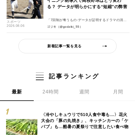
イニング制導入で高校野球はどう変わ
る？ データが明らかにする“短縮”の弊害
「7回制が奪うもの-データが証明するドラマの消
スポーツ
失-」
2026.08.06
ゴジキ（@godziki_55）
新着記事一覧を見る
記事ランキング
最新
24時間
週間
月間
〈冷やしキュウリで510人食中毒も…〉花火
大会の「豚の丸焼き」、キッチンカーの「ケ
バブ」も…酷暑の夏祭りで注意したい食べ物