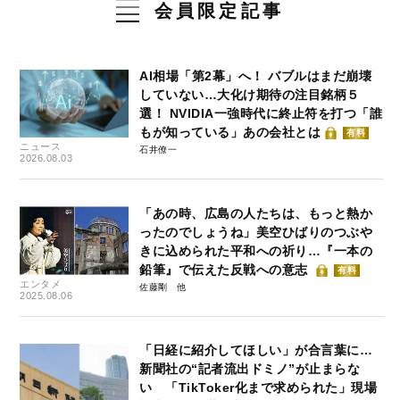
会員限定記事
AI相場「第2幕」へ！ バブルはまだ崩壊
していない…大化け期待の注目銘柄５
選！ NVIDIA一強時代に終止符を打つ「誰
もが知っている」あの会社とは
有料
ニュース
石井僚一
2026.08.03
「あの時、広島の人たちは、もっと熱か
ったのでしょうね」美空ひばりのつぶや
きに込められた平和への祈り…『一本の
鉛筆』で伝えた反戦への意志
有料
エンタメ
佐藤剛
2025.08.06
「日経に紹介してほしい」が合言葉に…
新聞社の“記者流出ドミノ”が止まらな
い 「TikToker化まで求められた」現場