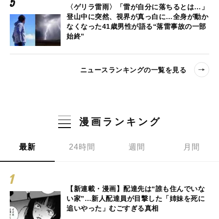
〈ゲリラ雷雨〉「雷が自分に落ちるとは…」
登山中に突然、視界が真っ白に…全身が動か
なくなった41歳男性が語る“落雷事故の一部
始終”
ニュースランキングの一覧を見る
漫画ランキング
最新
24時間
週間
月間
【新連載・漫画】配達先は“誰も住んでいな
い家”…新人配達員が目撃した「姉妹を死に
追いやった」むごすぎる真相