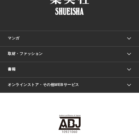
マンガ
取材・ファッション
少年マンガ
週刊少年ジャンプ
書籍
ファッション・美容
青年マンガ
ジャンプSQ.
Seventeen
週刊ヤングジャンプ
オンラインストア・その他WEBサービス
文芸・文庫・総合
芸能・情報・スポーツ
少女マンガ
Vジャンプ
non-no Web
ヤングジャンプ定期購読デジタル
すばる
Myojo
オンラインストア
りぼん
学芸・ノンフィクション・新書
最強ジャンプ
女性マンガ
@BAILA
ヤンジャン＋
小説すばる
週プレNEWS
マーガレット
集英社OTOコンテンツ
集英社 学芸編集部
少年ジャンプ＋
その他WEBサービス
クッキー
ライトノベル・ノベライズ
MAQUIA ONLINE
となりのヤングジャンプ
集英社 文芸ステーション
週プレ グラジャパ！
別冊マーガレット
SHUEISHA MANGA-ART HERITAGE
集英社 ビジネス書
ゼブラック
ココハナ
SHUEISHA ADNAVI
SPUR.JP
集英社Webマガジン Cobalt
グランドジャンプ
web 集英社文庫
キッズ
web Sportiva
マンガMee
ジャンプキャラクターズストア