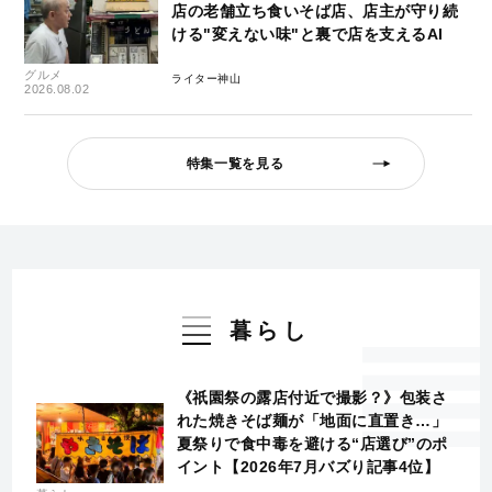
店の老舗立ち食いそば店、店主が守り続
ける"変えない味"と裏で店を支えるAI
グルメ
ライター神山
2026.08.02
特集一覧を見る
暮らし
《祇園祭の露店付近で撮影？》包装さ
れた焼きそば麺が「地面に直置き…」
夏祭りで食中毒を避ける“店選び”のポ
イント【2026年7月バズり記事4位】