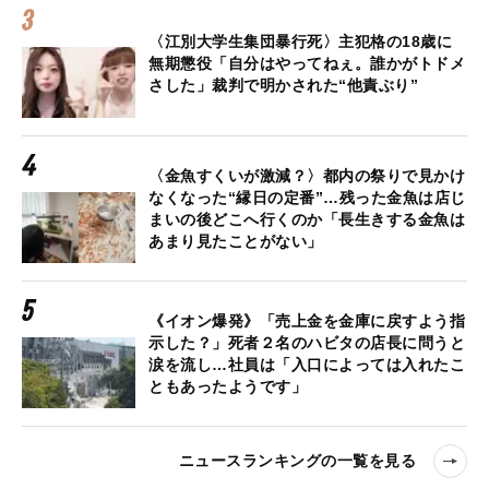
〈江別大学生集団暴行死〉主犯格の18歳に
無期懲役「自分はやってねぇ。誰かがトドメ
さした」裁判で明かされた“他責ぶり”
〈金魚すくいが激減？〉都内の祭りで見かけ
なくなった“縁日の定番”…残った金魚は店じ
まいの後どこへ行くのか「長生きする金魚は
あまり見たことがない」
《イオン爆発》「売上金を金庫に戻すよう指
示した？」死者２名のハビタの店長に問うと
涙を流し…社員は「入口によっては入れたこ
ともあったようです」
ニュースランキングの一覧を見る