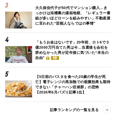
大久保佳代子が50代でマンション購入…き
っかけは浴槽裏の湯垢地獄、「レギュラー番
組が多いほどローンを組みやすい」不動産屋
に言われた“芸能人ならではの事情”
「もうお金はないです」20年前、ロト6で３
億2000万円当てた男は今…当選後も会社を
辞めなかった男が定年後に気づいた“本当の
自由”
有料
【5日前のパスタを食べた20歳の学生が死
亡】電子レンジの再加熱での殺菌効果も期待
できない「チャーハン症候群」の恐怖
【2026年6月バズり記事1位】
記事ランキングの一覧を見る