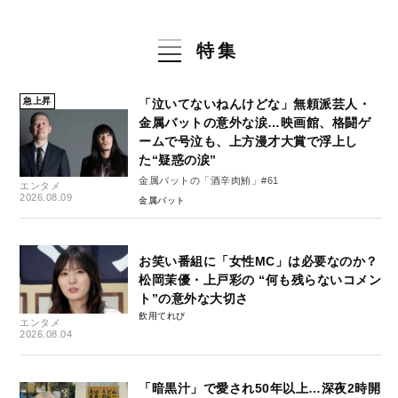
特集
急上昇
「泣いてないねんけどな」無頼派芸人・
金属バットの意外な涙…映画館、格闘ゲ
ームで号泣も、上方漫才大賞で浮上し
た“疑惑の涙”
金属バットの「酒辛肉鮪」#61
エンタメ
2026.08.09
金属バット
お笑い番組に「女性MC」は必要なのか？
松岡茉優・上戸彩の “何も残らないコメン
ト”の意外な大切さ
飲用てれび
エンタメ
2026.08.04
「暗黒汁」で愛され50年以上…深夜2時開