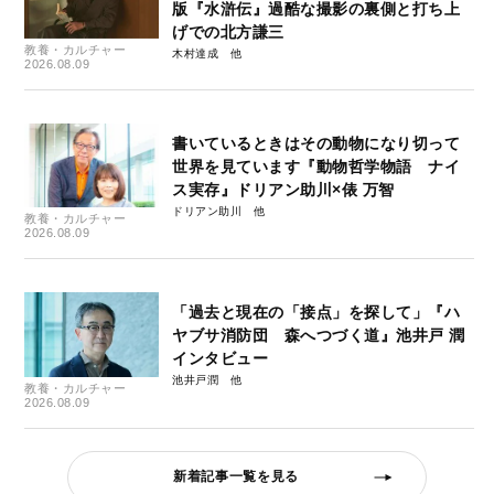
版『水滸伝』過酷な撮影の裏側と打ち上
げでの北方謙三
教養・カルチャー
木村達成
2026.08.09
書いているときはその動物になり切って
世界を見ています『動物哲学物語 ナイ
ス実存』ドリアン助川×俵 万智
ドリアン助川
教養・カルチャー
2026.08.09
「過去と現在の「接点」を探して」『ハ
ヤブサ消防団 森へつづく道』池井戸 潤
インタビュー
池井戸潤
教養・カルチャー
2026.08.09
新着記事一覧を見る