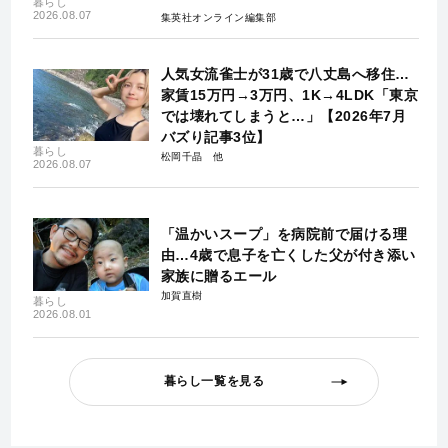
暮らし
2026.08.07
集英社オンライン編集部
人気女流雀士が31歳で八丈島へ移住…
家賃15万円→3万円、1K→4LDK「東京
では壊れてしまうと…」【2026年7月
バズり記事3位】
暮らし
松岡千晶
2026.08.07
「温かいスープ」を病院前で届ける理
由…4歳で息子を亡くした父が付き添い
家族に贈るエール
加賀直樹
暮らし
2026.08.01
暮らし一覧を見る