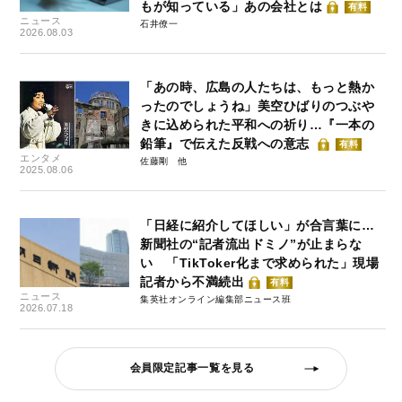
もが知っている」あの会社とは
有料
ニュース
石井僚一
2026.08.03
「あの時、広島の人たちは、もっと熱か
ったのでしょうね」美空ひばりのつぶや
きに込められた平和への祈り…『一本の
鉛筆』で伝えた反戦への意志
有料
エンタメ
佐藤剛
2025.08.06
「日経に紹介してほしい」が合言葉に…
新聞社の“記者流出ドミノ”が止まらな
い 「TikToker化まで求められた」現場
記者から不満続出
有料
ニュース
集英社オンライン編集部ニュース班
2026.07.18
会員限定記事一覧を見る