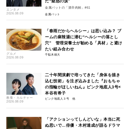
た“疑惑の涙”
金属バットの「酒辛肉鮪」#61
エンタメ
2026.08.09
金属バット
「春雨だからヘルシー」は思い込み？ ブ
ームの麻辣湯に潜む“ヘルシーの落とし
穴” 管理栄養士が勧める「具材」と避け
たい組み合わせ
グルメ
千駄木雄大
2026.08.09
二十年間演劇で培ってきた「身体を描き
込む技術」を注ぎ込みました『おもちゃ
の指輪がほしいねん』ピンク地底人3号×
本谷有希子
教養・カルチャー
ピンク地底人３号
2026.08.09
「アクションってしんどいな」本当に死
ぬ思いで…俳優・木村達成が語るドラマ