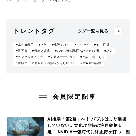
TOP
タグ一覧
スペインサッカー
トレンドタグ
タグ一覧を見る
#本谷有希子
#文芸
#小説すばる
#エッセイ
#池井戸潤
#俵万智
#青春と読書
#ハヤブサ消防団 森へつづく道
#小説
#ピンク地底人３号
#文芸ステーション
#汽笛、聞こえる
#佐藤雫
#おもちゃの指輪がほしいねん
#宮﨑駿の詩学
会員限定記事
AI相場「第2幕」へ！ バブルはまだ崩壊
していない…大化け期待の注目銘柄５
選！ NVIDIA一強時代に終止符を打つ「誰