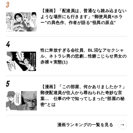
【漫画】「配達員は、普通なら踏み込まない
ような場所にも行きます」“郵便局員×ホラ
ー”の異色作、作者が語る“怪異の原点”
性に奔放すぎる会社員、BL沼なアセクシャ
ル、ネトラレ男の悲劇…性癖こじらせ男女の
赤裸々実態(1)
【漫画】「この部屋、何かありましたか？」
郵便配達員が住人から尋ねられた奇妙な言
葉… 仕事の中で知ってしまった“部屋の秘
密”とは
漫画ランキングの一覧を見る