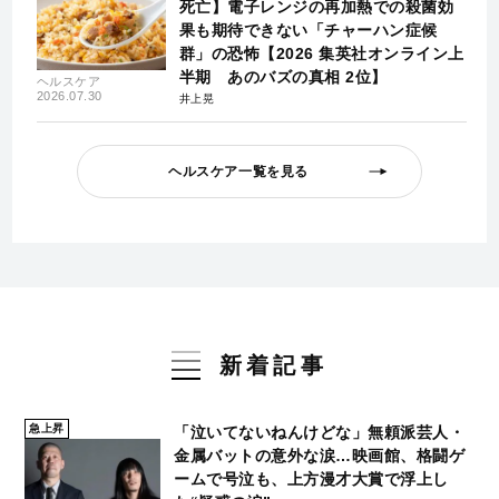
死亡】電子レンジの再加熱での殺菌効
果も期待できない「チャーハン症候
群」の恐怖【2026 集英社オンライン上
半期 あのバズの真相 2位】
ヘルスケア
2026.07.30
井上晃
ヘルスケア一覧を見る
新着記事
急上昇
「泣いてないねんけどな」無頼派芸人・
金属バットの意外な涙…映画館、格闘ゲ
ームで号泣も、上方漫才大賞で浮上し