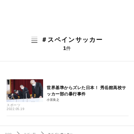
＃スペインサッカー
1
件
世界基準からズレた日本！ 秀岳館高校サ
ッカー部の暴行事件
小宮良之
スポーツ
2022.05.19