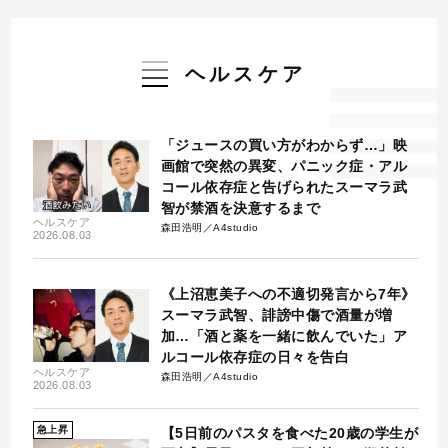
ヘルスケア
「ジュースの買い方がわからず…」映
画館で突然の異変、パニック症・アル
コール依存症と告げられたスーマラ武
智が禁酒を決意するまで
ヘルスケア
森田浩明／A4studio
2026.08.03
《上沼恵美子への不適切発言から7年》
スーマラ武智、誹謗中傷で酒量が増
加…「酒と薬を一緒に飲んでいた」ア
ルコール依存症の日々を告白
ヘルスケア
森田浩明／A4studio
2026.08.03
急上昇
【5日前のパスタを食べた20歳の学生が