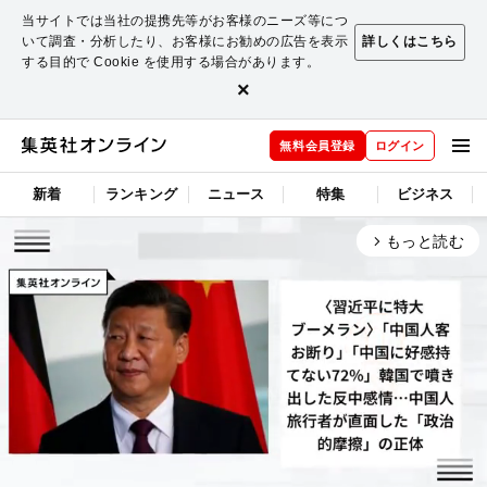
当サイトでは当社の提携先等がお客様のニーズ等につ
いて調査・分析したり、お客様にお勧めの広告を表示
詳しくはこちら
する目的で Cookie を使用する場合があります。
×
無料会員登録
ログイン
新着
ランキング
ニュース
特集
ビジネス
もっと読む
arrow_forward_ios