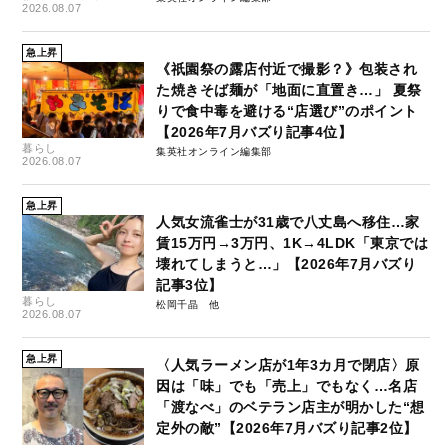
2026.08.07
急上昇
《祇園祭の露店付近で撮影？》包装され
た焼きそば麺が「地面に直置き…」 夏祭
りで食中毒を避ける“店選び”のポイント
【2026年7月バズり記事4位】
暮らし
集英社オンライン編集部
2026.08.07
急上昇
人気女流雀士が31歳で八丈島へ移住…家
賃15万円→3万円、1K→4LDK「東京では
壊れてしまうと…」【2026年7月バズり
記事3位】
暮らし
松岡千晶
2026.08.07
急上昇
〈人気ラーメン店が1年3カ月で閉店〉原
因は「味」でも「売上」でもなく…名店
「渡なべ」のベテラン店主が明かした“想
定外の敵”【2026年7月バズり記事2位】