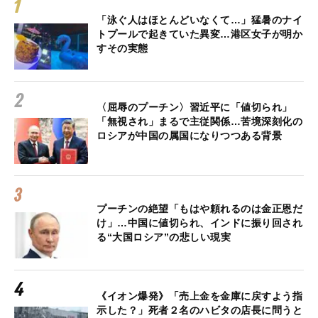
「泳ぐ人はほとんどいなくて…」猛暑のナイ
トプールで起きていた異変…港区女子が明か
すその実態
〈屈辱のプーチン〉習近平に「値切られ」
「無視され」まるで主従関係…苦境深刻化の
ロシアが中国の属国になりつつある背景
プーチンの絶望「もはや頼れるのは金正恩だ
け」…中国に値切られ、インドに振り回され
る“大国ロシア”の悲しい現実
《イオン爆発》「売上金を金庫に戻すよう指
示した？」死者２名のハビタの店長に問うと