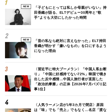
NEW
「子どもにとっては私しか母親がいない」持
田香織が語る、ELTデビュー30周年と“歌
手”よりも大切にしたかった時間
NEW
「昔の私なら絶対に言えなかった」ELT持田
香織が明かす「嫌いなもの」を口にするよう
になった理由
〈習近平に特大ブーメラン〉「中国人客お断
り」「中国に好感持てない72%」韓国で噴き
出した反中感情…中国人旅行者が直面した
「政治的摩擦」の正体【2026年7月バズり記
事1位】
〈人気ラーメン店が1年3カ月で閉店〉原因
は「味」でも「売上」でもなく…名店「渡な