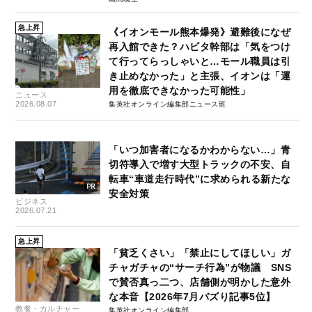
急上昇
《イオンモール熊本爆発》避難後になぜ
再入館できた？ハビタ幹部は「気をつけ
て行ってらっしゃいと…モール職員は引
き止めなかった」と主張、イオンは「運
用を徹底できなかった可能性」
ニュース
2026.08.07
集英社オンライン編集部ニュース班
「いつ加害者になるかわからない…」青
切符導入で増す大型トラックの不安、自
転車“車道走行時代”に求められる新たな
安全対策
ビジネス
2026.07.21
急上昇
「貧乏くさい」「禁止にしてほしい」ガ
チャガチャの“サーチ行為”が物議 SNS
で賛否真っ二つ、店舗側が明かした意外
な本音【2026年7月バズり記事5位】
教養・カルチャー
集英社オンライン編集部