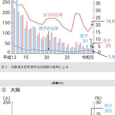
注１ 法務省大臣官房司法法制部の資料による
（画像2/5）