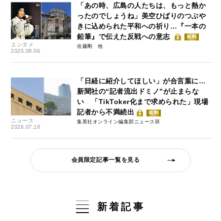
「あの時、広島の人たちは、もっと熱か
ったのでしょうね」美空ひばりのつぶや
きに込められた平和への祈り…『一本の
鉛筆』で伝えた反戦への意志
有料
エンタメ
佐藤剛
2025.08.06
「日経に紹介してほしい」が合言葉に…
新聞社の“記者流出ドミノ”が止まらな
い 「TikToker化まで求められた」現場
記者から不満続出
有料
ニュース
集英社オンライン編集部ニュース班
2026.07.18
会員限定記事一覧を見る
新着記事