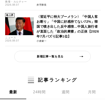
教養・カルチャー
2026.08.07
井手隊長
急上昇
〈習近平に特大ブーメラン〉「中国人客
お断り」「中国に好感持てない72%」韓
国で噴き出した反中感情…中国人旅行者
が直面した「政治的摩擦」の正体【2026
年7月バズり記事1位】
ニュース
2026.08.07
小倉健一
新着記事一覧を見る
記事ランキング
最新
24時間
週間
月間