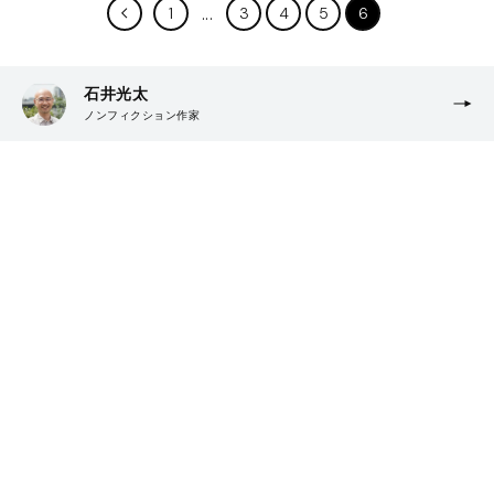
1
3
4
5
6
石井光太
ノンフィクション作家