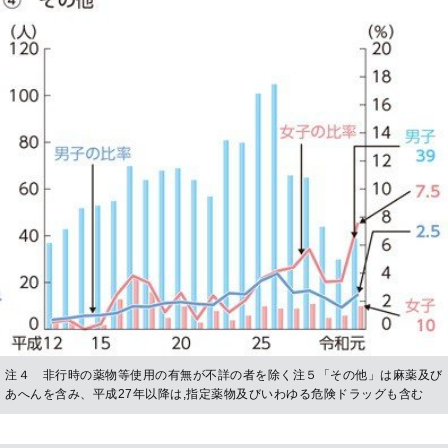
注４ 非行時の薬物等使用の有無が不詳の者を除く注５「その他」は麻薬及び
あへんを含み、平成27年以降は,指定薬物及びいわゆる危険ドラッグも含む