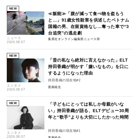
NEW
≪飯能≫「腹が減って食べ物を盗もう
と…」91歳女性殺害を供述したベトナム
国籍の男、在留資格なし…奪った車で“3
台追突”の逃走劇
ニュース
集英社オンライン編集部ニュース班
2026.08.07
NEW
「昔の私なら絶対に言えなかった」ELT
持田香織が明かす「嫌いなもの」を口に
するようになった理由
持田香織の現在地#2
エンタメ
黒島暁生
2026.08.07
NEW
「子どもにとっては私しか母親がいな
い」持田香織が語る、ELTデビュー30周
年と“歌手”よりも大切にしたかった時間
持田香織の現在地#1
エンタメ
2026.08.07
黒島暁生