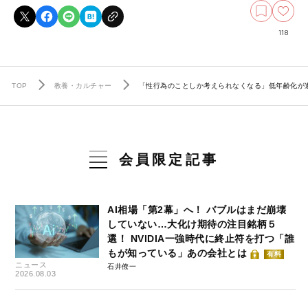
118
TOP
教養・カルチャー
「性行為のことしか考えられなくなる」低年齢化が
会員限定記事
AI相場「第2幕」へ！ バブルはまだ崩壊
していない…大化け期待の注目銘柄５
選！ NVIDIA一強時代に終止符を打つ「誰
もが知っている」あの会社とは
有料
ニュース
石井僚一
2026.08.03