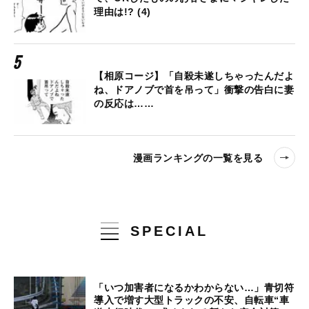
理由は!? (4)
【相原コージ】「自殺未遂しちゃったんだよ
ね、ドアノブで首を吊って」衝撃の告白に妻
の反応は……
漫画ランキングの一覧を見る
SPECIAL
「いつ加害者になるかわからない…」青切符
導入で増す大型トラックの不安、自転車“車