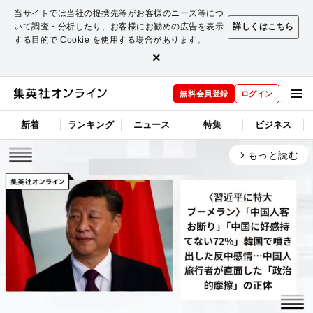
当サイトでは当社の提携先等がお客様のニーズ等につ
いて調査・分析したり、お客様にお勧めの広告を表示
詳しくはこちら
する目的で Cookie を使用する場合があります。
×
無料会員登録
ログイン
新着
ランキング
ニュース
特集
ビジネス
もっと読む
arrow_forward_ios