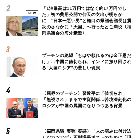
「1泊最高は11万円ではなく約17万円でし
NEW
た」初の費用公開で仰天の支出が明らか
に “日本一悪い男”と軽口の県議会議長は震
災のさなかに「天国」へ行ったとご満悦《福
岡県議会の海外豪遊〉
プーチンの絶望「もはや頼れるのは金正恩だ
け」…中国に値切られ、インドに振り回され
る“大国ロシア”の悲しい現実
〈屈辱のプーチン〉習近平に「値切られ」
「無視され」まるで主従関係…苦境深刻化の
ロシアが中国の属国になりつつある背景
〈福岡県議“実弾”疑惑〉「人の弱みに付け込
んだカツアゲ」正副議長ポストのために「現