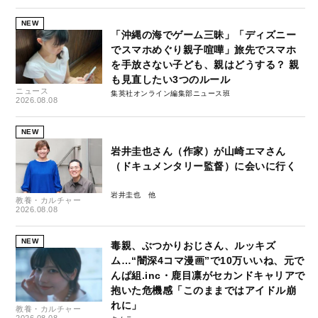
NEW
「沖縄の海でゲーム三昧」「ディズニー
でスマホめぐり親子喧嘩」旅先でスマホ
を手放さない子ども、親はどうする？ 親
も見直したい3つのルール
ニュース
集英社オンライン編集部ニュース班
2026.08.08
NEW
岩井圭也さん（作家）が山崎エマさん
（ドキュメンタリー監督）に会いに行く
岩井圭也
教養・カルチャー
2026.08.08
NEW
毒親、ぶつかりおじさん、ルッキズ
ム…“闇深4コマ漫画”で10万いいね、元で
んぱ組.inc・鹿目凛がセカンドキャリアで
抱いた危機感「このままではアイドル崩
れに」
教養・カルチャー