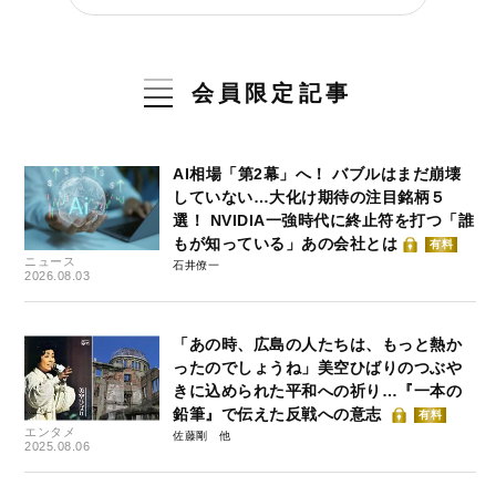
会員限定記事
AI相場「第2幕」へ！ バブルはまだ崩壊
していない…大化け期待の注目銘柄５
選！ NVIDIA一強時代に終止符を打つ「誰
もが知っている」あの会社とは
有料
ニュース
石井僚一
2026.08.03
「あの時、広島の人たちは、もっと熱か
ったのでしょうね」美空ひばりのつぶや
きに込められた平和への祈り…『一本の
鉛筆』で伝えた反戦への意志
有料
エンタメ
佐藤剛
2025.08.06