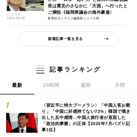
長は震災のさなかに「天国」へ行ったと
ご満悦《福岡県議会の海外豪遊〉
ニュース
2026.08.08
集英社オンライン編集部ニュース班
新着記事一覧を見る
記事ランキング
最新
24時間
週間
月間
〈習近平に特大ブーメラン〉「中国人客お断
り」「中国に好感持てない72%」韓国で噴き
出した反中感情…中国人旅行者が直面した
「政治的摩擦」の正体【2026年7月バズり記
事1位】