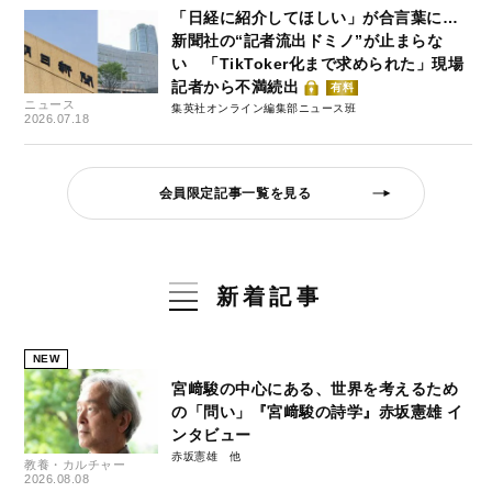
「日経に紹介してほしい」が合言葉に…
新聞社の“記者流出ドミノ”が止まらな
い 「TikToker化まで求められた」現場
記者から不満続出
有料
ニュース
集英社オンライン編集部ニュース班
2026.07.18
会員限定記事一覧を見る
新着記事
NEW
宮﨑駿の中心にある、世界を考えるため
の「問い」『宮﨑駿の詩学』赤坂憲雄 イ
ンタビュー
赤坂憲雄
教養・カルチャー
2026.08.08