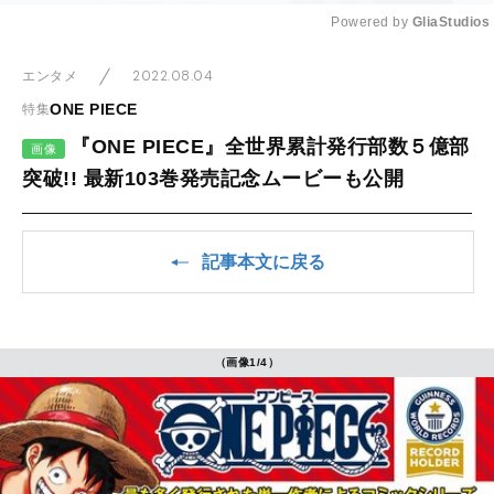
Powered by 
GliaStudios
Mute
2022.08.04
エンタメ
ONE PIECE
特集
『ONE PIECE』全世界累計発行部数５億部
画像
突破!! 最新103巻発売記念ムービーも公開
記事本文に戻る
（画像1/4）