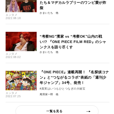
たち＆マヂカルラブリーのワンピ愛が炸
裂
かまいたち
エンタメ
2022.08.18
“考察NG”濱家 vs “考察OK”山内の戦
い!? 『ONE PIECE FILM RED』のシャ
ンクスを語り尽くす
かまいたち
エンタメ
2022.08.02
『ONE PIECE』連載再開！ 『名探偵コナ
ン』と“つながるコラボ”表紙の「週刊少
年ジャンプ」34号、発売！
#真実はいつもひとつなぎの⼤秘宝
エンタメ
尾田栄一郎
2022.07.25
一覧を見る