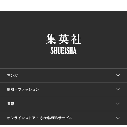
マンガ
取材・ファッション
少年マンガ
週刊少年ジャンプ
書籍
ファッション・美容
青年マンガ
ジャンプSQ.
Seventeen
週刊ヤングジャンプ
オンラインストア・その他WEBサービス
文芸・文庫・総合
芸能・情報・スポーツ
少女マンガ
Vジャンプ