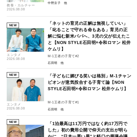
中野京子
教養・カルチャー
2026.08.08
「ネットの育児の正解は無視していい」
NEW
「叱ることで守れる命もある」育児の正
解に悩む新米パパへ、3児の父が伝えたこ
と【NON STYLE石田明×令和ロマン 松井
ケムリ】
エンタメ
M-1王者の子育て#2
2026.08.08
石田明
NEW
「子どもに媚びる笑いは格別」M-1チャン
ピオンが意気投合する子育て論【NON
STYLE石田明×令和ロマン 松井ケムリ】
M-1王者の子育て#1
エンタメ
2026.08.08
石田明
NEW
「1泊最高は11万円ではなく約17万円で
した」初の費用公開で仰天の支出が明ら
かに “日本一悪い男”と軽口の県議会議