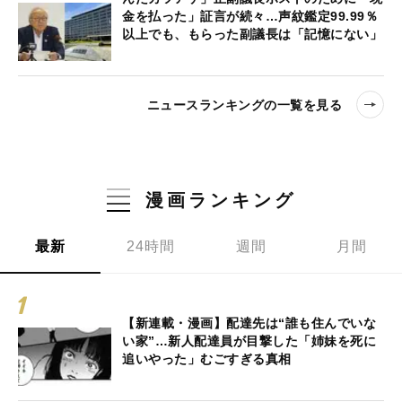
金を払った」証言が続々…声紋鑑定99.99％
以上でも、もらった副議長は「記憶にない」
ニュースランキングの一覧を見る
漫画ランキング
最新
24時間
週間
月間
【新連載・漫画】配達先は“誰も住んでいな
い家”…新人配達員が目撃した「姉妹を死に
追いやった」むごすぎる真相