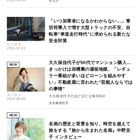
2026.08.08
キムラ
「いつ加害者になるかわからない…」青
切符導入で増す大型トラックの不安、自
転車“車道走行時代”に求められる新たな
安全対策
ビジネス
2026.07.21
大久保佳代子が50代でマンション購入…
NEW
きっかけは浴槽裏の湯垢地獄、「レギュ
ラー番組が多いほどローンを組みやす
い」不動産屋に言われた“芸能人ならでは
の事情”
エンタメ
大久保佳代子のほどほどな毎日#22
2026.08.08
大久保佳代子
NEW
名画の歴史と背景を知り、時空を超えて
旅をする『旅から生まれた名画』中野京
子 インタビュー