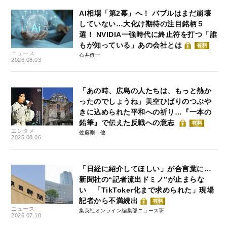
AI相場「第2幕」へ！ バブルはまだ崩壊
していない…大化け期待の注目銘柄５
選！ NVIDIA一強時代に終止符を打つ「誰
もが知っている」あの会社とは
有料
ニュース
石井僚一
2026.08.03
「あの時、広島の人たちは、もっと熱か
ったのでしょうね」美空ひばりのつぶや
きに込められた平和への祈り…『一本の
鉛筆』で伝えた反戦への意志
有料
エンタメ
佐藤剛
2025.08.06
「日経に紹介してほしい」が合言葉に…
新聞社の“記者流出ドミノ”が止まらな
い 「TikToker化まで求められた」現場
記者から不満続出
有料
ニュース
集英社オンライン編集部ニュース班
2026.07.18