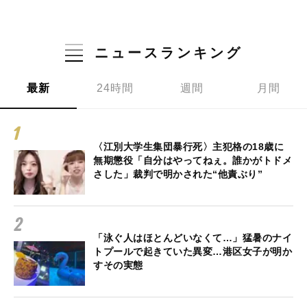
ニュースランキング
最新
24時間
週間
月間
〈江別大学生集団暴行死〉主犯格の18歳に
無期懲役「自分はやってねぇ。誰かがトドメ
さした」裁判で明かされた“他責ぶり”
「泳ぐ人はほとんどいなくて…」猛暑のナイ
トプールで起きていた異変…港区女子が明か
すその実態