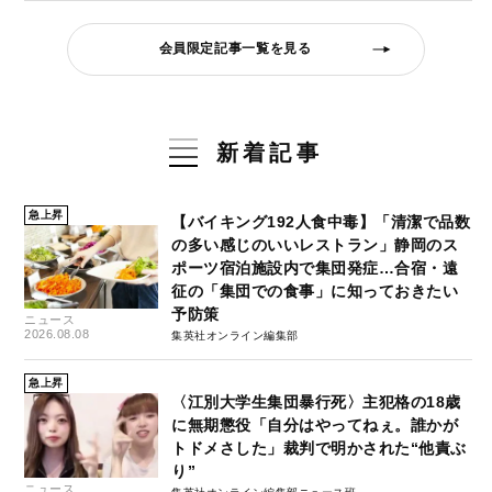
会員限定記事一覧を見る
新着記事
急上昇
【バイキング192人食中毒】「清潔で品数
の多い感じのいいレストラン」静岡のス
ポーツ宿泊施設内で集団発症…合宿・遠
征の「集団での食事」に知っておきたい
予防策
ニュース
2026.08.08
集英社オンライン編集部
急上昇
〈江別大学生集団暴行死〉主犯格の18歳
に無期懲役「自分はやってねぇ。誰かが
トドメさした」裁判で明かされた“他責ぶ
り”
ニュース