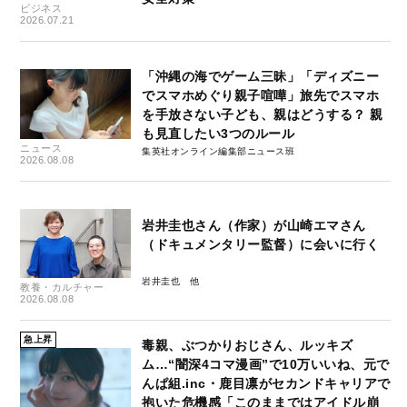
ビジネス
2026.07.21
「沖縄の海でゲーム三昧」「ディズニー
でスマホめぐり親子喧嘩」旅先でスマホ
を手放さない子ども、親はどうする？ 親
も見直したい3つのルール
ニュース
集英社オンライン編集部ニュース班
2026.08.08
岩井圭也さん（作家）が山崎エマさん
（ドキュメンタリー監督）に会いに行く
岩井圭也
教養・カルチャー
2026.08.08
急上昇
毒親、ぶつかりおじさん、ルッキズ
ム…“闇深4コマ漫画”で10万いいね、元で
んぱ組.inc・鹿目凛がセカンドキャリアで
抱いた危機感「このままではアイドル崩