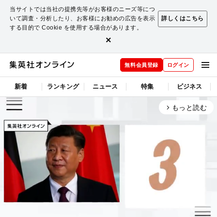
当サイトでは当社の提携先等がお客様のニーズ等につ
いて調査・分析したり、お客様にお勧めの広告を表示
詳しくはこちら
する目的で Cookie を使用する場合があります。
×
無料会員登録
ログイン
新着
ランキング
ニュース
特集
ビジネス
もっと読む
arrow_forward_ios