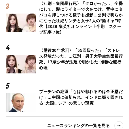
〈江別・集団暴行死〉「グロかった…」全裸
にして、髪にライターで火をつけ、背中にタ
バコを押しつける様子も撮影…公判で明らか
になった壮絶リンチと女子2人の“陰キャ”時
代【2026 集英社オンライン上半期 スクー
プ記事 7位】
〈懲役30年求刑〉「55回殴った」「ストレ
ス発散だった」…江別・男子大学生集団暴行
死、17歳少年が法廷で明かした“凄惨な犯行
心理”
プーチンの絶望「もはや頼れるのは金正恩だ
け」…中国に値切られ、インドに振り回され
る“大国ロシア”の悲しい現実
ニュースランキングの一覧を見る