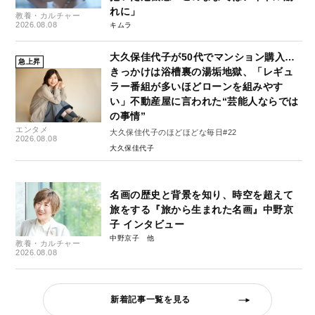
れに」
教養・カルチャー
2026.08.08
キムラ
大久保佳代子が50代でマンション購入…
急上昇
きっかけは浴槽裏の湯垢地獄、「レギュ
ラー番組が多いほどローンを組みやす
い」不動産屋に言われた“芸能人ならでは
の事情”
エンタメ
大久保佳代子のほどほどな毎日#22
2026.08.08
大久保佳代子
名画の歴史と背景を知り、時空を超えて
旅をする『旅から生まれた名画』中野京
子 インタビュー
中野京子
教養・カルチャー
2026.08.08
新着記事一覧を見る