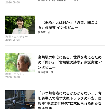
集英社オンライン編集部ニュース班
2026.08.08
「〈保る〉とは何か」『汽笛、聞こえ
る』佐藤雫 インタビュー
佐藤雫
教養・カルチャー
2026.08.08
宮﨑駿の中心にある、世界を考えるため
の「問い」『宮﨑駿の詩学』赤坂憲雄 イ
ンタビュー
赤坂憲雄
教養・カルチャー
2026.08.08
「いつ加害者になるかわからない…」青
切符導入で増す大型トラックの不安、自
転車“車道走行時代”に求められる新たな
安全対策