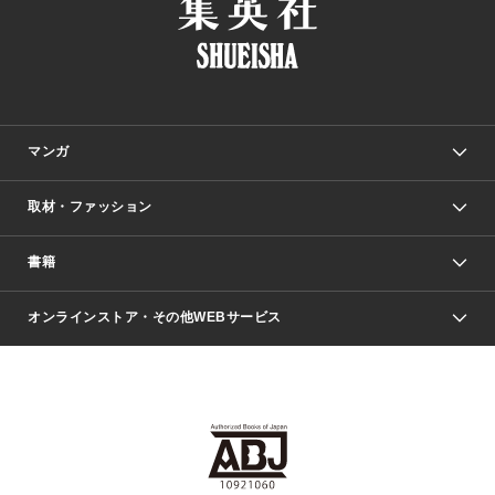
マンガ
取材・ファッション
少年マンガ
週刊少年ジャンプ
書籍
ファッション・美容
青年マンガ
ジャンプSQ.
Seventeen
週刊ヤングジャンプ
オンラインストア・その他WEBサービス
文芸・文庫・総合
芸能・情報・スポーツ
少女マンガ
Vジャンプ
non-no Web
ヤングジャンプ定期購読デジタル
すばる
Myojo
オンラインストア
りぼん
学芸・ノンフィクション・新書
最強ジャンプ
女性マンガ
@BAILA
ヤンジャン＋
小説すばる
週プレNEWS
マーガレット
集英社OTOコンテンツ
集英社 学芸編集部
少年ジャンプ＋
その他WEBサービス
クッキー
ライトノベル・ノベライズ
MAQUIA ONLINE
となりのヤングジャンプ
集英社 文芸ステーション
週プレ グラジャパ！
別冊マーガレット
SHUEISHA MANGA-ART HERITAGE
集英社 ビジネス書
ゼブラック
ココハナ
SHUEISHA ADNAVI
SPUR.JP
集英社Webマガジン Cobalt
グランドジャンプ