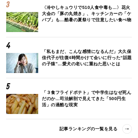
〈冷やしキュウリで510人食中毒も…〉花火
大会の「豚の丸焼き」、キッチンカーの「ケ
バブ」も…酷暑の夏祭りで注意したい食べ物
「私もまだ、こんな感情になるんだ」大久保
佳代子が往復4時間かけて会いに行った“話題
の子猿”…愛犬の老いに重ねた思いとは
「３食フライドポテト」で中学生はなぜ死ん
だのか…司法解剖で見えてきた「500円生
活」の過酷な現実
記事ランキングの一覧を見る