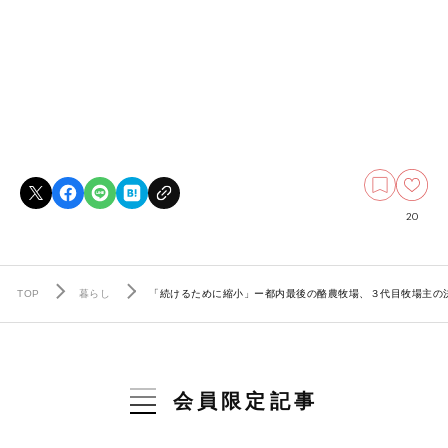
20
TOP
暮らし
「続けるために縮小」ー都内最後の酪農牧場、３代目牧場主の
会員限定記事