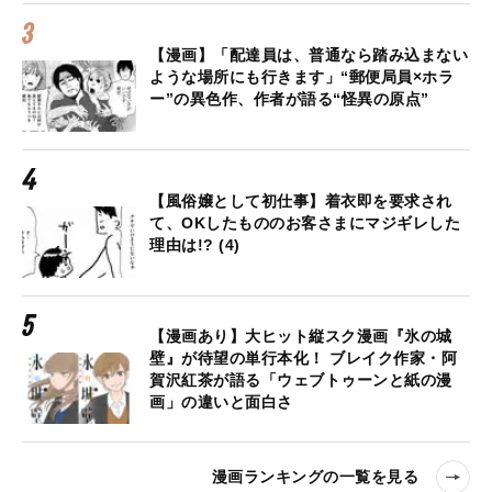
【漫画】「配達員は、普通なら踏み込まない
ような場所にも行きます」“郵便局員×ホラ
ー”の異色作、作者が語る“怪異の原点”
【風俗嬢として初仕事】着衣即を要求され
て、OKしたもののお客さまにマジギレした
理由は!? (4)
【漫画あり】大ヒット縦スク漫画『氷の城
壁』が待望の単行本化！ ブレイク作家・阿
賀沢紅茶が語る「ウェブトゥーンと紙の漫
画」の違いと面白さ
漫画ランキングの一覧を見る