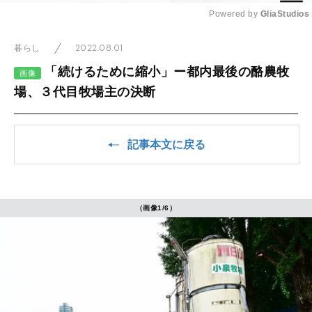
Powered by 
GliaStudios
Mute
2022.08.01
暮らし
「続けるために縮小」ー都内最後の酪農牧
画像
場、３代目牧場主の決断
記事本文に戻る
（画像1/6）