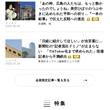
「あの時、広島の人たちは、もっと熱か
ったのでしょうね」美空ひばりのつぶや
きに込められた平和への祈り…『一本の
鉛筆』で伝えた反戦への意志
有料
エンタメ
佐藤剛
2025.08.06
「日経に紹介してほしい」が合言葉に…
新聞社の“記者流出ドミノ”が止まらな
い 「TikToker化まで求められた」現場
記者から不満続出
有料
ニュース
集英社オンライン編集部ニュース班
2026.07.18
会員限定記事一覧を見る
特集