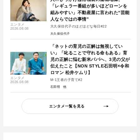
「レギュラー番組が多いほどローンを
組みやすい」不動産屋に言われた“芸能
人ならではの事情”
エンタメ
大久保佳代子のほどほどな毎日#22
2026.08.08
大久保佳代子
「ネットの育児の正解は無視してい
い」「叱ることで守れる命もある」育
児の正解に悩む新米パパへ、3児の父が
伝えたこと【NON STYLE石田明×令和
ロマン 松井ケムリ】
エンタメ
M-1王者の子育て#2
2026.08.08
石田明
エンタメ一覧を見る