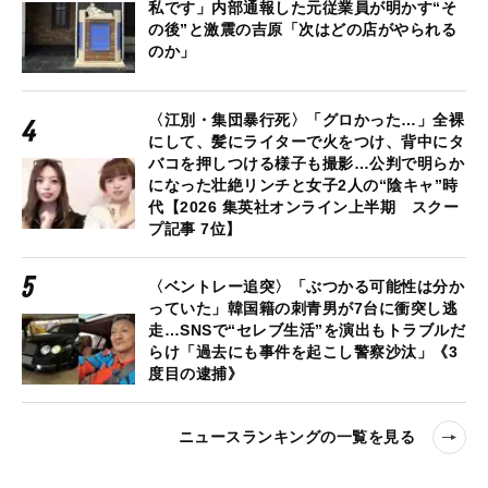
私です」内部通報した元従業員が明かす“そ
の後”と激震の吉原「次はどの店がやられる
のか」
〈江別・集団暴行死〉「グロかった…」全裸
にして、髪にライターで火をつけ、背中にタ
バコを押しつける様子も撮影…公判で明らか
になった壮絶リンチと女子2人の“陰キャ”時
代【2026 集英社オンライン上半期 スクー
プ記事 7位】
〈ベントレー追突〉「ぶつかる可能性は分か
っていた」韓国籍の刺青男が7台に衝突し逃
走…SNSで“セレブ生活”を演出もトラブルだ
らけ「過去にも事件を起こし警察沙汰」《3
度目の逮捕》
ニュースランキングの一覧を見る