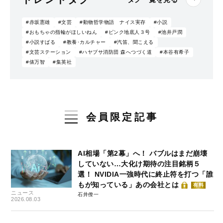
#赤坂憲雄
#文芸
#動物哲学物語 ナイス実存
#小説
#おもちゃの指輪がほしいねん
#ピンク地底人３号
#池井戸潤
#小説すばる
#教養･カルチャー
#汽笛、聞こえる
#文芸ステーション
#ハヤブサ消防団 森へつづく道
#本谷有希子
#俵万智
#集英社
会員限定記事
AI相場「第2幕」へ！ バブルはまだ崩壊
していない…大化け期待の注目銘柄５
選！ NVIDIA一強時代に終止符を打つ「誰
もが知っている」あの会社とは
有料
ニュース
石井僚一
2026.08.03