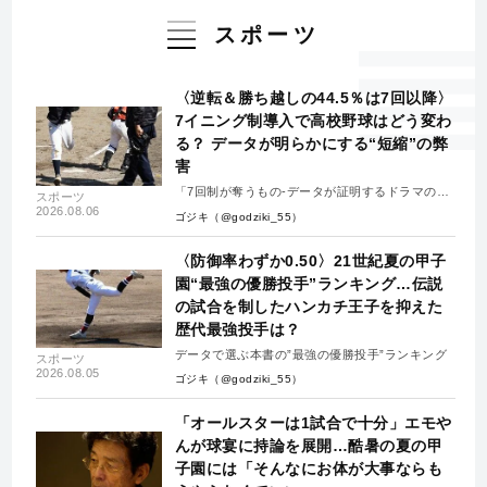
スポーツ
〈逆転＆勝ち越しの44.5％は7回以降〉
7イニング制導入で高校野球はどう変わ
る？ データが明らかにする“短縮”の弊
害
「7回制が奪うもの-データが証明するドラマの消
スポーツ
失-」
2026.08.06
ゴジキ（@godziki_55）
〈防御率わずか0.50〉21世紀夏の甲子
園“最強の優勝投手”ランキング…伝説
の試合を制したハンカチ王子を抑えた
歴代最強投手は？
データで選ぶ本書の”最強の優勝投手”ランキング
スポーツ
2026.08.05
ゴジキ（@godziki_55）
「オールスターは1試合で十分」エモや
んが球宴に持論を展開…酷暑の夏の甲
子園には「そんなにお体が大事ならも