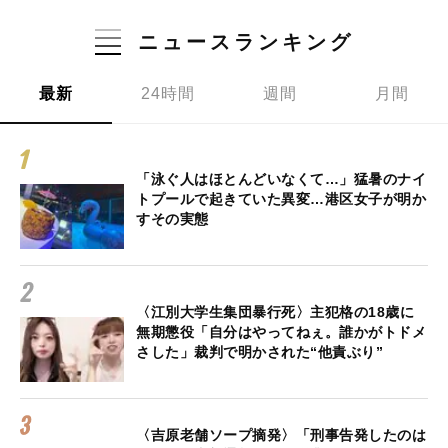
ニュースランキング
最新
24時間
週間
月間
「泳ぐ人はほとんどいなくて…」猛暑のナイ
トプールで起きていた異変…港区女子が明か
すその実態
〈江別大学生集団暴行死〉主犯格の18歳に
無期懲役「自分はやってねぇ。誰かがトドメ
さした」裁判で明かされた“他責ぶり”
〈吉原老舗ソープ摘発〉「刑事告発したのは