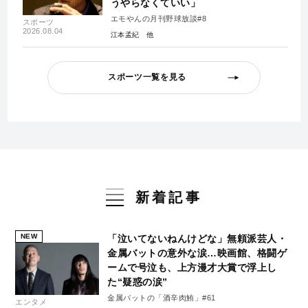
うやらなくていい」
エモやんの月刊野球放談#8
スポーツ
2026.08.04
江本孟紀
スポーツ一覧を見る
新着記事
NEW
「泣いてないねんけどな」無頼派芸人・
金属バットの意外な涙…映画館、格闘ゲ
ームで号泣も、上方漫才大賞で浮上し
た“疑惑の涙”
金属バットの「酒辛肉鮪」#61
エンタメ