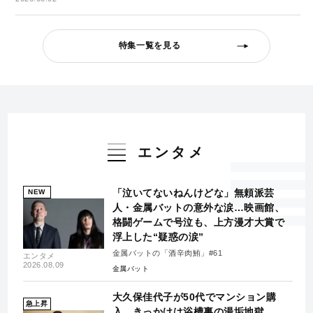
特集一覧を見る
エンタメ
「泣いてないねんけどな」無頼派芸
NEW
人・金属バットの意外な涙…映画館、
格闘ゲームで号泣も、上方漫才大賞で
浮上した“疑惑の涙”
金属バットの「酒辛肉鮪」#61
エンタメ
2026.08.09
金属バット
大久保佳代子が50代でマンション購
急上昇
入…きっかけは浴槽裏の湯垢地獄、