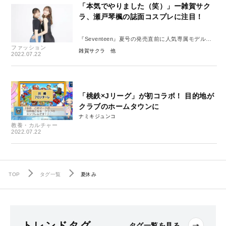
「本気でやりました（笑）」ー雑賀サク
ラ、瀬戸琴楓の誌面コスプレに注目！
『Seventeen』夏号の発売直前に人気専属モデルた
ファッション
ちに直撃！
雑賀サクラ
2022.07.22
「桃鉄×Jリーグ」が初コラボ！ 目的地が
クラブのホームタウンに
ナミキジュンコ
教養・カルチャー
2022.07.22
TOP
タグ一覧
夏休み
トレンドタグ
タグ一覧を見る