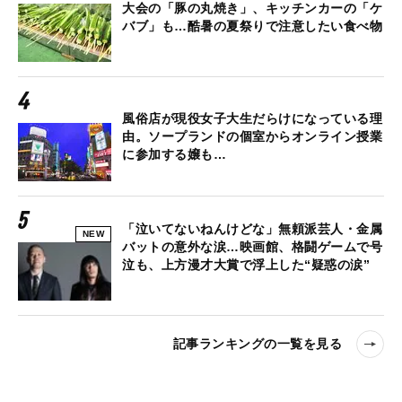
大会の「豚の丸焼き」、キッチンカーの「ケ
バブ」も…酷暑の夏祭りで注意したい食べ物
風俗店が現役女子大生だらけになっている理
由。ソープランドの個室からオンライン授業
に参加する嬢も…
「泣いてないねんけどな」無頼派芸人・金属
NEW
バットの意外な涙…映画館、格闘ゲームで号
泣も、上方漫才大賞で浮上した“疑惑の涙”
記事ランキングの一覧を見る