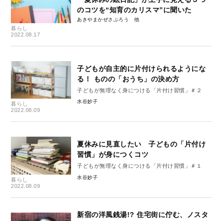
のコツを“知育のカリスマ”に聞いた
あきやまかぜさぶろう
暮らし
2022.08.17
子どもが自主的に片付けられるようにな
る！ ものの「おうち」の決め方
子どもが無理なく身につける「片付け習慣」＃２
水谷妙子
暮らし
2022.08.09
夏休みに見直したい 子どもの「片付け
習慣」が身につくコツ
子どもが無理なく身につける「片付け習慣」＃１
水谷妙子
暮らし
2022.08.09
新宿の洋風銭湯!? 住宅街に佇む、ノスタ