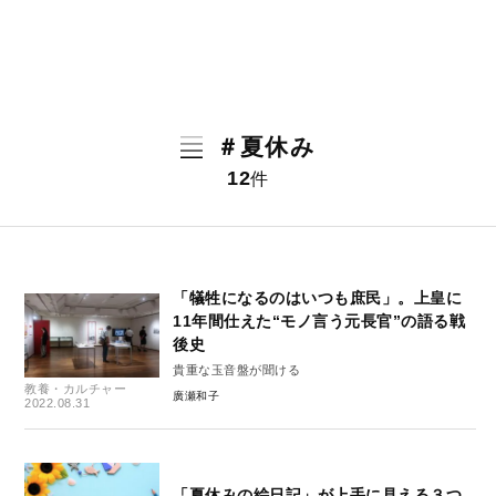
＃夏休み
12
件
「犠牲になるのはいつも庶民」。上皇に
11年間仕えた“モノ言う元長官”の語る戦
後史
貴重な玉音盤が聞ける
教養・カルチャー
廣瀬和子
2022.08.31
「夏休みの絵日記」が上手に見える３つ