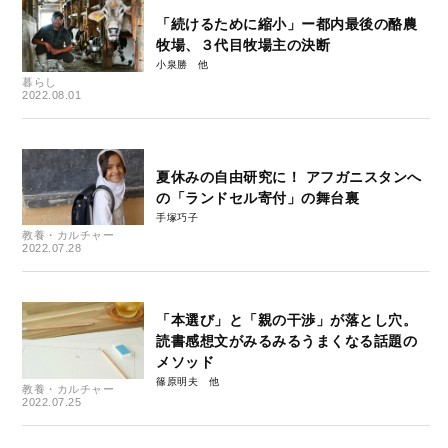
「続けるために縮小」ー都内最後の酪農
牧場、３代目牧場主の決断
小泉勝
暮らし
2022.08.01
夏休みの自由研究に！ アフガニスタンへ
の「ランドセル寄付」の舞台裏
手塚巧子
教養・カルチャー
2022.07.28
「本選び」と「親の干渉」が落とし穴。
読書感想文がみるみるうまくなる話題の
メソッド
篠原明夫
教養・カルチャー
2022.07.25