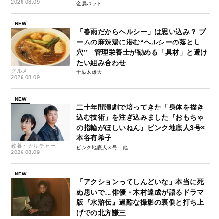
2026.08.09
金属バット
NEW
「春雨だからヘルシー」は思い込み？ ブ
ームの麻辣湯に潜む“ヘルシーの落とし
穴” 管理栄養士が勧める「具材」と避け
たい組み合わせ
グルメ
千駄木雄大
2026.08.09
NEW
二十年間演劇で培ってきた「身体を描き
込む技術」を注ぎ込みました『おもちゃ
の指輪がほしいねん』ピンク地底人3号×
本谷有希子
教養・カルチャー
ピンク地底人３号
2026.08.09
NEW
「アクションってしんどいな」本当に死
ぬ思いで…俳優・木村達成が語るドラマ
版『水滸伝』過酷な撮影の裏側と打ち上
げでの北方謙三