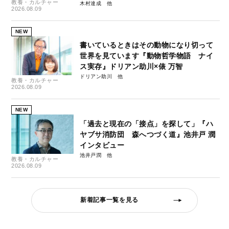
教養・カルチャー
木村達成
2026.08.09
NEW
書いているときはその動物になり切って
世界を見ています『動物哲学物語 ナイ
ス実存』ドリアン助川×俵 万智
ドリアン助川
教養・カルチャー
2026.08.09
NEW
「過去と現在の「接点」を探して」『ハ
ヤブサ消防団 森へつづく道』池井戸 潤
インタビュー
池井戸潤
教養・カルチャー
2026.08.09
新着記事一覧を見る