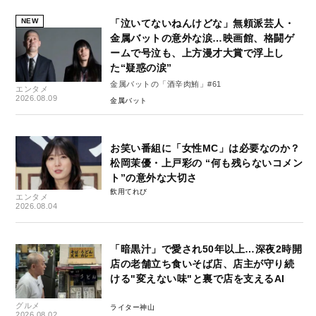
NEW
「泣いてないねんけどな」無頼派芸人・
金属バットの意外な涙…映画館、格闘ゲ
ームで号泣も、上方漫才大賞で浮上し
た“疑惑の涙”
金属バットの「酒辛肉鮪」#61
エンタメ
2026.08.09
金属バット
お笑い番組に「女性MC」は必要なのか？
松岡茉優・上戸彩の “何も残らないコメン
ト”の意外な大切さ
飲用てれび
エンタメ
2026.08.04
「暗黒汁」で愛され50年以上…深夜2時開
店の老舗立ち食いそば店、店主が守り続
ける"変えない味"と裏で店を支えるAI
グルメ
ライター神山
2026.08.02