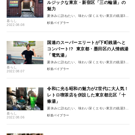
ルジックな東京・新宿区「三の輪湯」の
魅力
夏休みに訪ねたい、味わい深くエモい東京の銭湯3選
暮らし
vol.3
杉並バイブラー
2022.08.08
国連のスーパーエリートが下町銭湯へと
コンバート!? 東京都・墨田区の人情銭湯
「電気湯」
夏休みに訪ねたい、味わい深くエモい東京の銭湯3選
暮らし
vol.2
杉並バイブラー
2022.08.07
令和に光る昭和の魅力がZ世代に大人気！
レトロ喫茶店を併設した東京都北区「十
條湯」
夏休みに訪ねたい、味わい深くエモい東京の銭湯3選
暮らし
vol.1
杉並バイブラー
2022.08.06