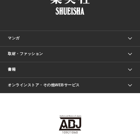
マンガ
取材・ファッション
少年マンガ
週刊少年ジャンプ
書籍
ファッション・美容
青年マンガ
ジャンプSQ.
Seventeen
週刊ヤングジャンプ
オンラインストア・その他WEBサービス
文芸・文庫・総合
芸能・情報・スポーツ
少女マンガ
Vジャンプ
non-no Web
ヤングジャンプ定期購読デジタル
すばる
Myojo
オンラインストア
りぼん
学芸・ノンフィクション・新書
最強ジャンプ
女性マンガ
@BAILA
ヤンジャン＋
小説すばる
週プレNEWS
マーガレット
集英社OTOコンテンツ
集英社 学芸編集部
少年ジャンプ＋
その他WEBサービス
クッキー
ライトノベル・ノベライズ
MAQUIA ONLINE
となりのヤングジャンプ
集英社 文芸ステーション
週プレ グラジャパ！
別冊マーガレット
SHUEISHA MANGA-ART HERITAGE
集英社 ビジネス書
ゼブラック
ココハナ
SHUEISHA ADNAVI
SPUR.JP
集英社Webマガジン Cobalt
グランドジャンプ
web 集英社文庫
キッズ
web Sportiva
マンガMee
ジャンプキャラクターズストア