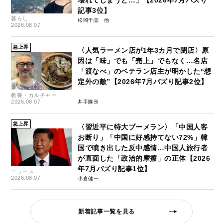
壊れてしまうと…」【2026年7月バズり
記事3位】
暮らし
松岡千晶
2026.08.07
急上昇
〈人気ラーメン店が1年3カ月で閉店〉原
因は「味」でも「売上」でもなく…名店
「渡なべ」のベテラン店主が明かした“想
定外の敵”【2026年7月バズり記事2位】
教養・カルチャー
2026.08.07
井手隊長
急上昇
〈習近平に特大ブーメラン〉「中国人客
お断り」「中国に好感持てない72%」韓
国で噴き出した反中感情…中国人旅行者
が直面した「政治的摩擦」の正体【2026
年7月バズり記事1位】
ニュース
2026.08.07
小倉健一
新着記事一覧を見る