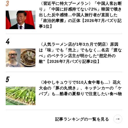
〈習近平に特大ブーメラン〉「中国人客お断
り」「中国に好感持てない72%」韓国で噴き
出した反中感情…中国人旅行者が直面した
「政治的摩擦」の正体【2026年7月バズり記
事1位】
〈人気ラーメン店が1年3カ月で閉店〉原因
は「味」でも「売上」でもなく…名店「渡な
べ」のベテラン店主が明かした“想定外の
敵”【2026年7月バズり記事2位】
〈冷やしキュウリで510人食中毒も…〉花火
大会の「豚の丸焼き」、キッチンカーの「ケ
バブ」も…酷暑の夏祭りで注意したい食べ物
記事ランキングの一覧を見る