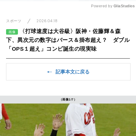
Powered by 
GliaStudios
Mute
2026.04.18
スポーツ
〈打球速度は大谷級〉阪神・佐藤輝＆森
画像
下、異次元の数字はバース＆掛布超え？ ダブル
「OPS１超え」コンビ誕生の現実味
記事本文に戻る
（画像1/7）