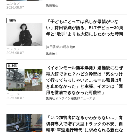
エンタメ
黒島暁生
2026.08.07
NEW
「子どもにとっては私しか母親がいな
い」持田香織が語る、ELTデビュー30周
年と“歌手”よりも大切にしたかった時間
持田香織の現在地#1
エンタメ
2026.08.07
黒島暁生
急上昇
《イオンモール熊本爆発》避難後になぜ
再入館できた？ハビタ幹部は「気をつけ
て行ってらっしゃいと…モール職員は引
き止めなかった」と主張、イオンは「運
用を徹底できなかった可能性」
ニュース
2026.08.07
集英社オンライン編集部ニュース班
「いつ加害者になるかわからない…」青
切符導入で増す大型トラックの不安、自
転車“車道走行時代”に求められる新たな