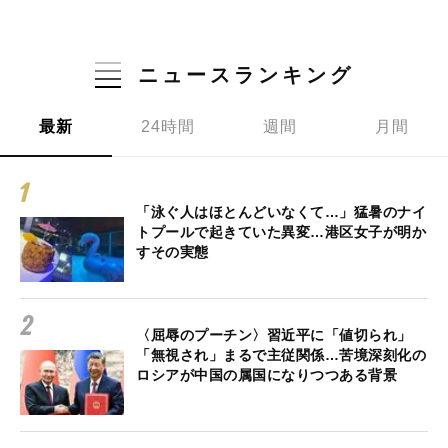
ニュースランキング
最新
24時間
週間
月間
「泳ぐ人はほとんどいなくて…」猛暑のナイ
トプールで起きていた異変…港区女子が明か
すその実態
〈屈辱のプーチン〉習近平に「値切られ」
「無視され」まるで主従関係…苦境深刻化の
ロシアが中国の属国になりつつある背景