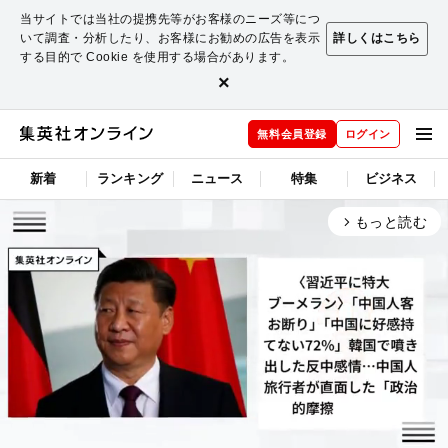
当サイトでは当社の提携先等がお客様のニーズ等につ
いて調査・分析したり、お客様にお勧めの広告を表示
詳しくはこちら
する目的で Cookie を使用する場合があります。
×
無料会員登録
ログイン
新着
ランキング
ニュース
特集
ビジネス
もっと読む
arrow_forward_ios