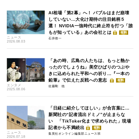
AI相場「第2幕」へ！ バブルはまだ崩壊
していない…大化け期待の注目銘柄５
選！ NVIDIA一強時代に終止符を打つ「誰
もが知っている」あの会社とは
有料
ニュース
石井僚一
2026.08.03
「あの時、広島の人たちは、もっと熱か
ったのでしょうね」美空ひばりのつぶや
きに込められた平和への祈り…『一本の
鉛筆』で伝えた反戦への意志
有料
エンタメ
佐藤剛
2025.08.06
「日経に紹介してほしい」が合言葉に…
新聞社の“記者流出ドミノ”が止まらな
い 「TikToker化まで求められた」現場
記者から不満続出
有料
ニュース
集英社オンライン編集部ニュース班
2026.07.18