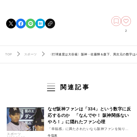
2
TOP
スポーツ
〈打球速度は大谷級〉阪神・佐藤輝＆森下、異次元の数字は
関連記事
なぜ阪神ファンは「334」という数字に反
応するのか 「なんでや！ 阪神関係ない
やろ！」に隠れたファン心理
「幸福感」に満たされたいなら阪神ファンを知りま
スポーツ
しょう#7
牛窪恵