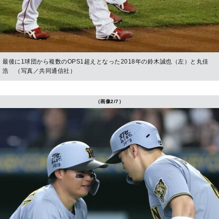
最後に1球団から複数のOPS1超えとなった2018年の鈴木誠也（左）と丸佳
浩 （写真／共同通信社）
（画像2/7）