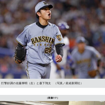
打撃好調の佐藤輝明（左）と森下翔太 （写真／産経新聞社）
（画像7/7）