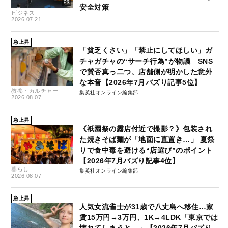
安全対策
ビジネス
2026.07.21
急上昇
「貧乏くさい」「禁止にしてほしい」ガ
チャガチャの“サーチ行為”が物議 SNS
で賛否真っ二つ、店舗側が明かした意外
な本音【2026年7月バズり記事5位】
教養・カルチャー
集英社オンライン編集部
2026.08.07
急上昇
《祇園祭の露店付近で撮影？》包装され
た焼きそば麺が「地面に直置き…」 夏祭
りで食中毒を避ける“店選び”のポイント
【2026年7月バズり記事4位】
暮らし
集英社オンライン編集部
2026.08.07
急上昇
人気女流雀士が31歳で八丈島へ移住…家
賃15万円→3万円、1K→4LDK「東京では