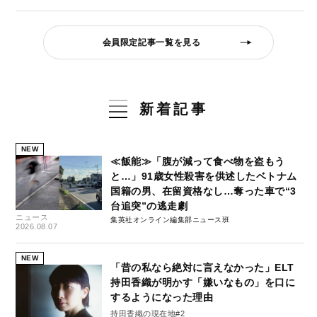
会員限定記事一覧を見る
新着記事
NEW
≪飯能≫「腹が減って食べ物を盗もう
と…」91歳女性殺害を供述したベトナム
国籍の男、在留資格なし…奪った車で“3
台追突”の逃走劇
ニュース
集英社オンライン編集部ニュース班
2026.08.07
NEW
「昔の私なら絶対に言えなかった」ELT
持田香織が明かす「嫌いなもの」を口に
するようになった理由
持田香織の現在地#2