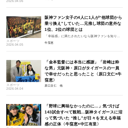
2026.04.06
阪神ファン女子の4人に1人が“他球団から
乗り換え”していた…元推し球団の意外な
1位、2位の球団とは
「幸福感」に満たされたいなら阪神ファンを知りま
スポーツ
しょう#6
牛窪恵
2026.04.05
「金本監督には本当に感謝」「岩崎は粋
な男」元阪神・原口がタイガースの一員
で幸せだったと思ったこと〈原口文仁×牛
窪恵〉
スポーツ
原口文仁
2026.04.04
「野球に興味なかったのに…」気づけば
143試合すべて観戦…阪神タイガースに沼
って気づいた “推し”が日々を支える幸福
感の正体〈牛窪恵×中江有里〉