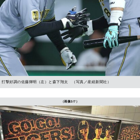
打撃好調の佐藤輝明（左）と森下翔太 （写真／産経新聞社）
（画像3/7）