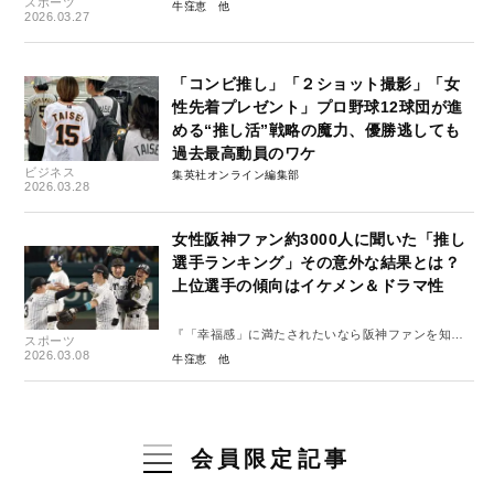
スポーツ
牛窪恵
2026.03.27
「コンビ推し」「２ショット撮影」「女
性先着プレゼント」プロ野球12球団が進
める“推し活”戦略の魔力、優勝逃しても
過去最高動員のワケ
ビジネス
集英社オンライン編集部
2026.03.28
女性阪神ファン約3000人に聞いた「推し
選手ランキング」その意外な結果とは？
上位選手の傾向はイケメン＆ドラマ性
『「幸福感」に満たされたいなら阪神ファンを知り
スポーツ
ましょう』刊行インタビュー#3
2026.03.08
牛窪恵
会員限定記事