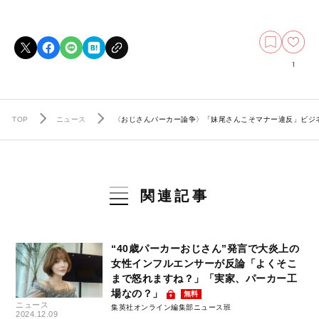
1
TOP
ニュース
〈おじさんパーカー論争〉「妹尾さんこそマナー違反」ビジ
関連記事
“40歳パーカーおじさん”発言で大炎上の
女性インフルエンサーが反論「よくそこ
まで怒れますね？」「実家、パーカー工
場なの？」
無料
ニュース
集英社オンライン編集部ニュース班
2024.12.09