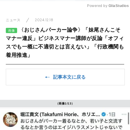
Powered by 
GliaStudios
Mute
2024.12.18
ニュース
〈おじさんパーカー論争〉「妹尾さんこそ
画像
マナー違反」ビジネスマナー講師が反論「オフィ
スでも一概に不適切とは言えない」「行政機関も
着用推進」
記事本文に戻る
（画像1/13）