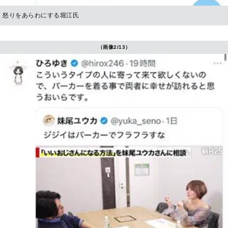
怒りをあらわにする堀江氏
（画像2/13）