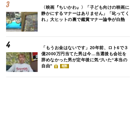
〈映画『ちいかわ』〉「子ども向けの映画に
静かにするマナーはありません」「叱ってく
れ」大ヒットの裏で鑑賞マナー論争が白熱
「もうお金はないです」20年前、ロト6で３
億2000万円当てた男は今…当選後も会社を
辞めなかった男が定年後に気づいた“本当の
自由”
有料
風俗店が現役女子大生だらけになっている理
由。ソープランドの個室からオンライン授業
に参加する嬢も…
記事ランキングの一覧を見る