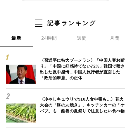
記事ランキング
最新
24時間
週間
月間
〈習近平に特大ブーメラン〉「中国人客お断
り」「中国に好感持てない72%」韓国で噴き
出した反中感情…中国人旅行者が直面した
「政治的摩擦」の正体
〈冷やしキュウリで510人食中毒も…〉花火
大会の「豚の丸焼き」、キッチンカーの「ケ
バブ」も…酷暑の夏祭りで注意したい食べ物