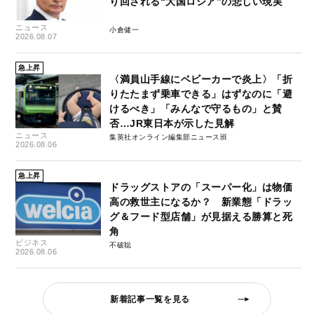
り回される“大国ロシア”の悲しい現実
ニュース
小倉健一
2026.08.07
急上昇
〈満員山手線にベビーカーで炎上〉「折
りたたまず乗車できる」はずなのに「避
けるべき」「みんなで守るもの」と賛
否…JR東日本が示した見解
ニュース
集英社オンライン編集部ニュース班
2026.08.06
急上昇
ドラッグストアの「スーパー化」は物価
高の救世主になるか？ 新業態「ドラッ
グ＆フード型店舗」が見据える勝算と死
角
ビジネス
不破聡
2026.08.06
新着記事一覧を見る