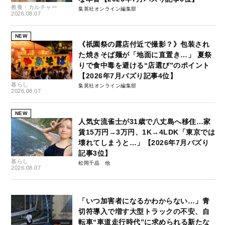
教養・カルチャー
集英社オンライン編集部
2026.08.07
NEW
《祇園祭の露店付近で撮影？》包装され
た焼きそば麺が「地面に直置き…」 夏祭
りで食中毒を避ける“店選び”のポイント
【2026年7月バズり記事4位】
暮らし
集英社オンライン編集部
2026.08.07
NEW
人気女流雀士が31歳で八丈島へ移住…家
賃15万円→3万円、1K→4LDK「東京では
壊れてしまうと…」【2026年7月バズり
記事3位】
暮らし
松岡千晶
2026.08.07
「いつ加害者になるかわからない…」青
切符導入で増す大型トラックの不安、自
転車“車道走行時代”に求められる新たな