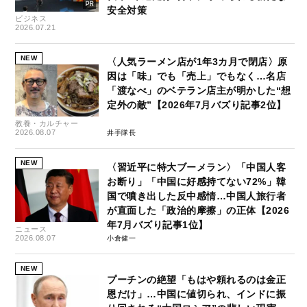
安全対策
ビジネス
2026.07.21
NEW
〈人気ラーメン店が1年3カ月で閉店〉原
因は「味」でも「売上」でもなく…名店
「渡なべ」のベテラン店主が明かした“想
定外の敵”【2026年7月バズり記事2位】
教養・カルチャー
2026.08.07
井手隊長
NEW
〈習近平に特大ブーメラン〉「中国人客
お断り」「中国に好感持てない72%」韓
国で噴き出した反中感情…中国人旅行者
が直面した「政治的摩擦」の正体【2026
年7月バズり記事1位】
ニュース
2026.08.07
小倉健一
NEW
プーチンの絶望「もはや頼れるのは金正
恩だけ」…中国に値切られ、インドに振