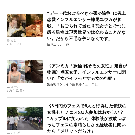
“デート代おごるべきか否か論争“に炎上
恋愛インフルエンサー妹尾ユウカが参
戦。「おごられて当たり前女子とそれに
怒る男性は現実世界では交わることがな
い。だから不毛な争いなんです」
暮らし
2023.03.03
妹尾ユウカ
〈アンミカ「妖怪 靴そろえ女性」発言が
物議〉港区女子、インフルエンサーに聞
いた「女がイラっとする女の行動」
集英社オンライン編集部ニュース班
ニュース
2024.11.07
《3日間のフェスで5人と行為した伝説の
女性も》フェスの1人参加はおかしい？
“カップルに笑われた”体験談が波紋…ぼ
っちフェスの素晴らしさを経験者に聞い
たら「メリットだらけ」
エンタメ