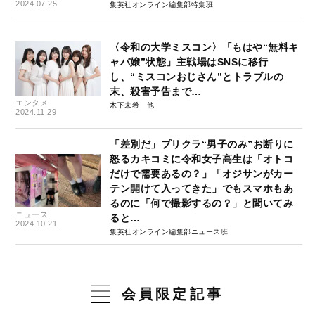
2024.07.25
集英社オンライン編集部特集班
〈令和の大学ミスコン〉「もはや“無料キ
ャバ嬢”状態」主戦場はSNSに移行
し、“ミスコンおじさん”とトラブルの
末、殺害予告まで…
エンタメ
木下未希
2024.11.29
「差別だ」プリクラ“男子のみ”お断りに
怒るカキコミに令和女子高生は「オトコ
だけで需要あるの？」「オジサンがカー
テン開けて入ってきた」でもスマホもあ
るのに「何で撮影するの？」と聞いてみ
ニュース
ると…
2024.10.21
集英社オンライン編集部ニュース班
会員限定記事