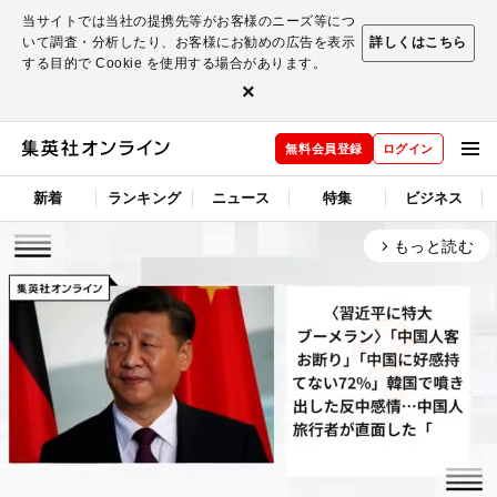
当サイトでは当社の提携先等がお客様のニーズ等につ
いて調査・分析したり、お客様にお勧めの広告を表示
詳しくはこちら
する目的で Cookie を使用する場合があります。
×
無料会員登録
ログイン
新着
ランキング
ニュース
特集
ビジネス
もっと読む
arrow_forward_ios