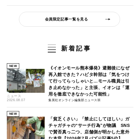
会員限定記事一覧を見る
新着記事
NEW
《イオンモール熊本爆発》避難後になぜ
再入館できた？ハビタ幹部は「気をつけ
て行ってらっしゃいと…モール職員は引
き止めなかった」と主張、イオンは「運
用を徹底できなかった可能性」
ニュース
2026.08.07
集英社オンライン編集部ニュース班
NEW
「貧乏くさい」「禁止にしてほしい」ガ
チャガチャの“サーチ行為”が物議 SNS
で賛否真っ二つ、店舗側が明かした意外
な本音【2026年7月バズり記事5位】