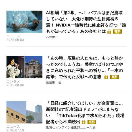
AI相場「第2幕」へ！ バブルはまだ崩壊
していない…大化け期待の注目銘柄５
選！ NVIDIA一強時代に終止符を打つ「誰
もが知っている」あの会社とは
有料
ニュース
石井僚一
2026.08.03
「あの時、広島の人たちは、もっと熱か
ったのでしょうね」美空ひばりのつぶや
きに込められた平和への祈り…『一本の
鉛筆』で伝えた反戦への意志
有料
エンタメ
佐藤剛
2025.08.06
「日経に紹介してほしい」が合言葉に…
新聞社の“記者流出ドミノ”が止まらな
い 「TikToker化まで求められた」現場
記者から不満続出
有料
ニュース
集英社オンライン編集部ニュース班
2026.07.18