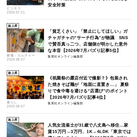
安全対策
ビジネス
2026.07.21
急上昇
「貧乏くさい」「禁止にしてほしい」ガ
チャガチャの“サーチ行為”が物議 SNS
で賛否真っ二つ、店舗側が明かした意外
な本音【2026年7月バズり記事5位】
教養・カルチャー
集英社オンライン編集部
2026.08.07
急上昇
《祇園祭の露店付近で撮影？》包装され
た焼きそば麺が「地面に直置き…」 夏祭
りで食中毒を避ける“店選び”のポイント
【2026年7月バズり記事4位】
暮らし
集英社オンライン編集部
2026.08.07
急上昇
人気女流雀士が31歳で八丈島へ移住…家
賃15万円→3万円、1K→4LDK「東京では