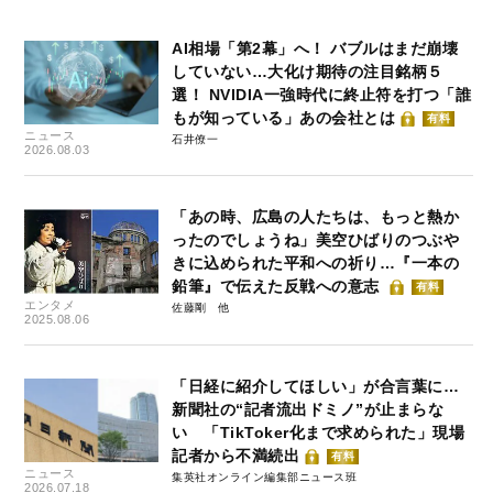
AI相場「第2幕」へ！ バブルはまだ崩壊
していない…大化け期待の注目銘柄５
選！ NVIDIA一強時代に終止符を打つ「誰
もが知っている」あの会社とは
有料
ニュース
石井僚一
2026.08.03
「あの時、広島の人たちは、もっと熱か
ったのでしょうね」美空ひばりのつぶや
きに込められた平和への祈り…『一本の
鉛筆』で伝えた反戦への意志
有料
エンタメ
佐藤剛
2025.08.06
「日経に紹介してほしい」が合言葉に…
新聞社の“記者流出ドミノ”が止まらな
い 「TikToker化まで求められた」現場
記者から不満続出
有料
ニュース
集英社オンライン編集部ニュース班
2026.07.18