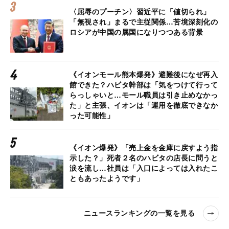
〈屈辱のプーチン〉習近平に「値切られ」
「無視され」まるで主従関係…苦境深刻化の
ロシアが中国の属国になりつつある背景
《イオンモール熊本爆発》避難後になぜ再入
館できた？ハビタ幹部は「気をつけて行って
らっしゃいと…モール職員は引き止めなかっ
た」と主張、イオンは「運用を徹底できなか
った可能性」
《イオン爆発》「売上金を金庫に戻すよう指
示した？」死者２名のハビタの店長に問うと
涙を流し…社員は「入口によっては入れたこ
ともあったようです」
ニュースランキングの一覧を見る