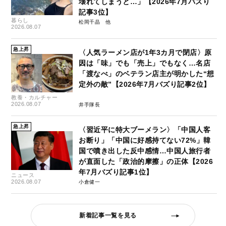
壊れてしまうと…」【2026年7月バズり
記事3位】
暮らし
松岡千晶
2026.08.07
急上昇
〈人気ラーメン店が1年3カ月で閉店〉原
因は「味」でも「売上」でもなく…名店
「渡なべ」のベテラン店主が明かした“想
定外の敵”【2026年7月バズり記事2位】
教養・カルチャー
2026.08.07
井手隊長
急上昇
〈習近平に特大ブーメラン〉「中国人客
お断り」「中国に好感持てない72%」韓
国で噴き出した反中感情…中国人旅行者
が直面した「政治的摩擦」の正体【2026
年7月バズり記事1位】
ニュース
2026.08.07
小倉健一
新着記事一覧を見る