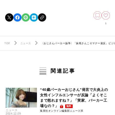
1
TOP
ニュース
〈おじさんパーカー論争〉「妹尾さんこそマナー違反」ビジ
関連記事
“40歳パーカーおじさん”発言で大炎上の
女性インフルエンサーが反論「よくそこ
まで怒れますね？」「実家、パーカー工
場なの？」
無料
ニュース
集英社オンライン編集部ニュース班
2024.12.09