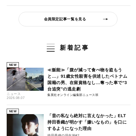
会員限定記事一覧を見る
新着記事
NEW
≪飯能≫「腹が減って食べ物を盗もう
と…」91歳女性殺害を供述したベトナム
国籍の男、在留資格なし…奪った車で“3
台追突”の逃走劇
ニュース
集英社オンライン編集部ニュース班
2026.08.07
NEW
「昔の私なら絶対に言えなかった」ELT
持田香織が明かす「嫌いなもの」を口に
するようになった理由
持田香織の現在地#2