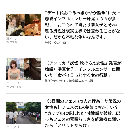
“デート代おごるべきか否か論争“に炎上
恋愛インフルエンサー妹尾ユウカが参
戦。「おごられて当たり前女子とそれに
怒る男性は現実世界では交わることがな
い。だから不毛な争いなんです」
暮らし
2023.03.03
妹尾ユウカ
〈アンミカ「妖怪 靴そろえ女性」発言が
物議〉港区女子、インフルエンサーに聞
いた「女がイラっとする女の行動」
集英社オンライン編集部ニュース班
ニュース
2024.11.07
《3日間のフェスで5人と行為した伝説の
女性も》フェスの1人参加はおかしい？
“カップルに笑われた”体験談が波紋…ぼ
っちフェスの素晴らしさを経験者に聞い
たら「メリットだらけ」
エンタメ