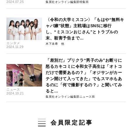
2024.07.25
集英社オンライン編集部特集班
〈令和の大学ミスコン〉「もはや“無料キ
ャバ嬢”状態」主戦場はSNSに移行
し、“ミスコンおじさん”とトラブルの
末、殺害予告まで…
エンタメ
木下未希
2024.11.29
「差別だ」プリクラ“男子のみ”お断りに
怒るカキコミに令和女子高生は「オトコ
だけで需要あるの？」「オジサンがカー
テン開けて入ってきた」でもスマホもあ
るのに「何で撮影するの？」と聞いてみ
ニュース
ると…
2024.10.21
集英社オンライン編集部ニュース班
会員限定記事