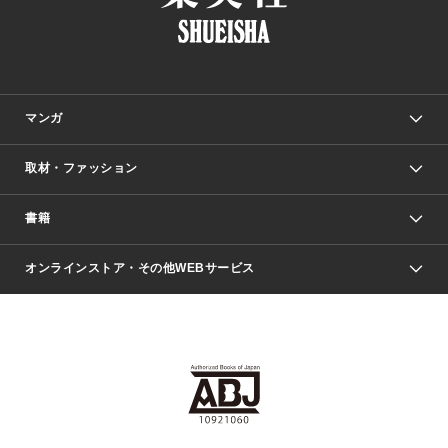
マンガ
取材・ファッション
少年マンガ
週刊少年ジャンプ
書籍
ファッション・美容
青年マンガ
ジャンプSQ.
Seventeen
週刊ヤングジャンプ
オンラインストア・その他WEBサービス
文芸・文庫・総合
芸能・情報・スポーツ
少女マンガ
Vジャンプ
non-no Web
ヤングジャンプ定期購読デジタル
すばる
Myojo
オンラインストア
りぼん
学芸・ノンフィクション・新書
最強ジャンプ
女性マンガ
@BAILA
ヤンジャン＋
小説すばる
週プレNEWS
マーガレット
集英社OTOコンテンツ
集英社 学芸編集部
少年ジャンプ＋
その他WEBサービス
クッキー
ライトノベル・ノベライズ
MAQUIA ONLINE
となりのヤングジャンプ
集英社 文芸ステーション
週プレ グラジャパ！
別冊マーガレット
SHUEISHA MANGA-ART HERITAGE
集英社 ビジネス書
ゼブラック
ココハナ
SHUEISHA ADNAVI
SPUR.JP
集英社Webマガジン Cobalt
グランドジャンプ
web 集英社文庫
キッズ
web Sportiva
マンガMee
ジャンプキャラクターズストア
集英社新書
ジャンプルーキー！