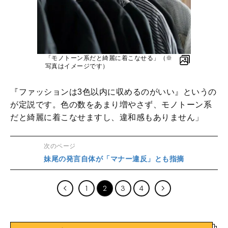
「モノトーン系だと綺麗に着こなせる」（※
写真はイメージです）
『ファッションは3色以内に収めるのがいい』というの
が定説です。色の数をあまり増やさず、モノトーン系
だと綺麗に着こなせますし、違和感もありません」
次のページ
妹尾の発言自体が「マナー違反」とも指摘
1
2
3
4