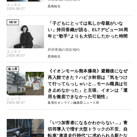
エンタメ
黒島暁生
2026.08.07
NEW
「子どもにとっては私しか母親がいな
い」持田香織が語る、ELTデビュー30周
年と“歌手”よりも大切にしたかった時間
持田香織の現在地#1
エンタメ
2026.08.07
黒島暁生
急上昇
《イオンモール熊本爆発》避難後になぜ
再入館できた？ハビタ幹部は「気をつけ
て行ってらっしゃいと…モール職員は引
き止めなかった」と主張、イオンは「運
用を徹底できなかった可能性」
ニュース
2026.08.07
集英社オンライン編集部ニュース班
「いつ加害者になるかわからない…」青
切符導入で増す大型トラックの不安、自
転車“車道走行時代”に求められる新たな